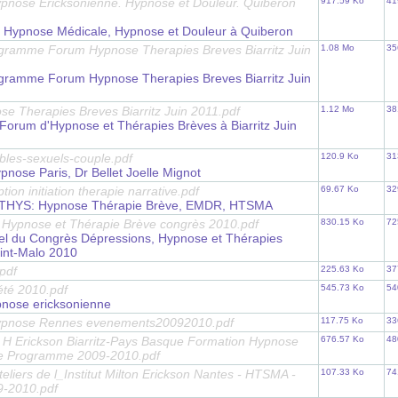
pnose Ericksonienne. Hypnose et Douleur. Quiberon
917.59 Ko
41
 Hypnose Médicale, Hypnose et Douleur à Quiberon
ramme Forum Hypnose Therapies Breves Biarritz Juin
1.08 Mo
35
ramme Forum Hypnose Therapies Breves Biarritz Juin
e Therapies Breves Biarritz Juin 2011.pdf
1.12 Mo
38
 Forum d'Hypnose et Thérapies Brèves à Biarritz Juin
bles-sexuels-couple.pdf
120.9 Ko
31
nose Paris, Dr Bellet Joelle Mignot
iption initiation therapie narrative.pdf
69.67 Ko
32
METHYS: Hypnose Thérapie Brève, EMDR, HTSMA
 Hypnose et Thérapie Brève congrès 2010.pdf
830.15 Ko
72
iciel du Congrès Dépressions, Hypnose et Thérapies
int-Malo 2010
pdf
225.63 Ko
37
été 2010.pdf
545.73 Ko
54
pnose ericksonienne
ypnose Rennes evenements20092010.pdf
117.75 Ko
33
on H Erickson Biarritz-Pays Basque Formation Hypnose
676.57 Ko
48
ne Programme 2009-2010.pdf
eliers de l_Institut Milton Erickson Nantes - HTSMA -
107.33 Ko
74
-2010.pdf