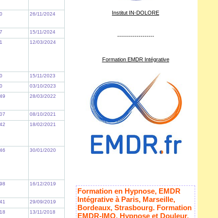
Institut IN-DOLORE
0
26/11/2024
7
15/11/2024
-------------------
1
12/03/2024
Formation EMDR Intégrative
0
15/11/2023
0
03/10/2023
49
28/03/2022
07
08/10/2021
42
18/02/2021
46
30/01/2020
98
16/12/2019
Formation en Hypnose, EMDR
Intégrative à Paris, Marseille,
41
29/09/2019
Bordeaux, Strasbourg. Formation
18
13/11/2018
EMDR-IMO, Hypnose et Douleur,