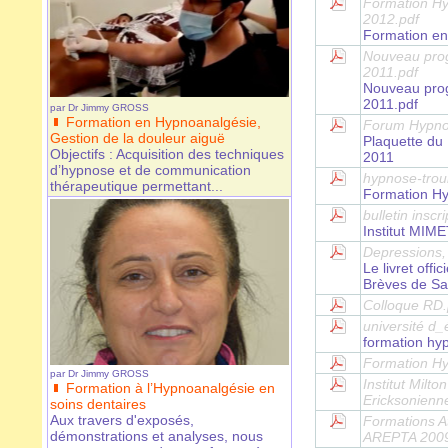
Formation Hy
2012.pdf
Formation en
Nouveau prog
2011.pdf
Nouveau prog
2011.pdf
par
Dr Jimmy GROSS
Formation en Hypnoanalgésie,
Forum Hypnos
Gestion de la douleur aiguë
Plaquette du
Objectifs : Acquisition des techniques
2011
d’hypnose et de communication
hypnose-trou
thérapeutique permettant...
Formation Hyp
bulletin inscr
Institut MI
Depressions,
Le livret off
Brèves de Sa
Colloque RD.
université d_
formation hy
Formation H
par
Dr Jimmy GROSS
Institut Milt
Formation à l’Hypnoanalgésie en
Ericksonien
soins dentaires
Aux travers d'exposés,
Formations At
démonstrations et analyses, nous
AREPTA 2009