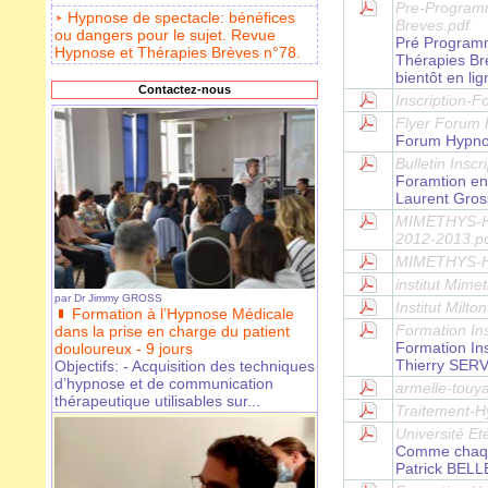
Pre-Program
Hypnose de spectacle: bénéfices
Breves.pdf
ou dangers pour le sujet. Revue
Pré Program
Hypnose et Thérapies Brèves n°78.
Thérapies Brè
bientôt en lig
Contactez-nous
Inscription-
Flyer Forum 
Forum Hypnos
Bulletin Insc
Foramtion en
Laurent Gross
MIMETHYS-HT
2012-2013.p
MIMETHYS-HT
institut Mime
par
Dr Jimmy GROSS
Institut Milt
Formation à l’Hypnose Médicale
Formation Ins
dans la prise en charge du patient
Formation Ins
douloureux - 9 jours
Thierry SER
Objectifs: - Acquisition des techniques
d’hypnose et de communication
armelle-touya
thérapeutique utilisables sur...
Traitement-H
Université E
Comme chaque
Patrick BELLE