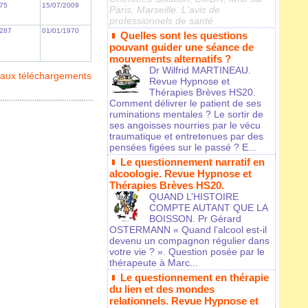
75
15/07/2009
Paris, Marseille. L'avis de
professionnels de santé
287
01/01/1970
Quelles sont les questions
pouvant guider une séance de
mouvements alternatifs ?
Dr Wilfrid MARTINEAU.
 aux téléchargements
Revue Hypnose et
Thérapies Brèves HS20.
Comment délivrer le patient de ses
ruminations mentales ? Le sortir de
ses angoisses nourries par le vécu
traumatique et entretenues par des
pensées figées sur le passé ? E...
Le questionnement narratif en
alcoologie. Revue Hypnose et
Thérapies Brèves HS20.
QUAND L’HISTOIRE
COMPTE AUTANT QUE LA
BOISSON. Pr Gérard
OSTERMANN « Quand l’alcool est-il
devenu un compagnon régulier dans
votre vie ? ». Question posée par le
thérapeute à Marc...
Le questionnement en thérapie
du lien et des mondes
relationnels. Revue Hypnose et