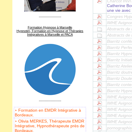
Charcot INVI
Catherine B
une vie avec 
Congres Hypn
-------------------
IMHE Avigno
Formation Hypnose à Marseille
Abstracts de
Hypnotim, Formation en Hypnose et Thérapies
Intégratives à Marseille et PACA
Abstracts de
Biarritz conf
Biarritz Per
Biarritz Hypn
Biarritz Initi
Biarritz Atel
Biarritz dout
Biarritz Doul
Biarritz cont
Biarritz Hypn
IMHE Avigno
-------------------
IMHE Avignon
IMHE Avignon
Formation en EMDR Intégrative à
Bordeaux.
IMHE Avignon
Olivia MERKES, Thérapeute EMDR
IMHE Avignon 
Intégrative, Hypnothérapeute près de
pornographisa
Bordeaux.