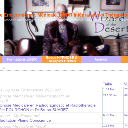
 Ericksonienne, Médicale, EMDR Intégratives et Thérapies 
nienne et Thérapeutique. Formation en Hypnose Médicale, EMDR Intégrative à Paris, Mars
Revue HYPNOSE &
Formations EMDR
Agenda
Thérapies Brèves
nts
Taille
V
es Hypnose Emergences 2026.pdf
1.59 Mo
27
pnose Médicale en Radiodiagnostic et
223.36 Ko
60
e.pdf
pnose Médicale en Radiodiagnostic et Radiotherapie
hèle FOURCHON et Dr Bruno SUAREZ
pnose - Meditation.pdf
6.95 Mo
54
editation Pleine Conscience
pnose Médicale IMIM.pdf
1.28 Mo
74