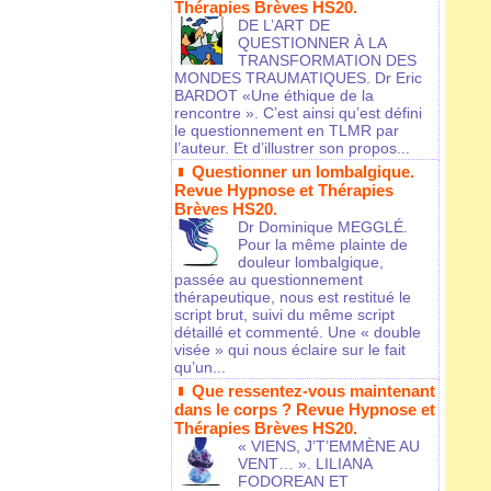
Thérapies Brèves HS20.
DE L’ART DE
QUESTIONNER À LA
TRANSFORMATION DES
MONDES TRAUMATIQUES. Dr Eric
BARDOT «Une éthique de la
rencontre ». C’est ainsi qu’est défini
le questionnement en TLMR par
l’auteur. Et d’illustrer son propos...
Questionner un lombalgique.
Revue Hypnose et Thérapies
Brèves HS20.
Dr Dominique MEGGLÉ.
Pour la même plainte de
douleur lombalgique,
passée au questionnement
thérapeutique, nous est restitué le
script brut, suivi du même script
détaillé et commenté. Une « double
visée » qui nous éclaire sur le fait
qu’un...
Que ressentez-vous maintenant
dans le corps ? Revue Hypnose et
Thérapies Brèves HS20.
« VIENS, J’T’EMMÈNE AU
VENT… ». LILIANA
FODOREAN ET