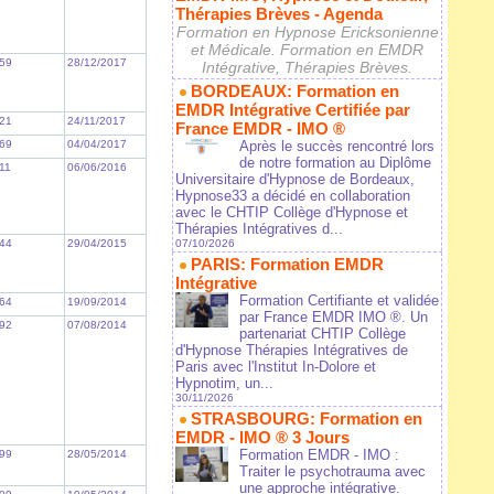
Thérapies Brèves - Agenda
Formation en Hypnose Ericksonienne
et Médicale. Formation en EMDR
59
28/12/2017
Intégrative, Thérapies Brèves.
BORDEAUX: Formation en
EMDR Intégrative Certifiée par
21
24/11/2017
France EMDR - IMO ®
69
04/04/2017
Après le succès rencontré lors
de notre formation au Diplôme
11
06/06/2016
Universitaire d'Hypnose de Bordeaux,
Hypnose33 a décidé en collaboration
avec le CHTIP Collège d'Hypnose et
Thérapies Intégratives d...
44
29/04/2015
07/10/2026
PARIS: Formation EMDR
Intégrative
Formation Certifiante et validée
64
19/09/2014
par France EMDR IMO ®. Un
92
07/08/2014
partenariat CHTIP Collège
d'Hypnose Thérapies Intégratives de
Paris avec l'Institut In-Dolore et
Hypnotim, un...
30/11/2026
STRASBOURG: Formation en
EMDR - IMO ® 3 Jours
Formation EMDR - IMO :
99
28/05/2014
Traiter le psychotrauma avec
une approche intégrative.