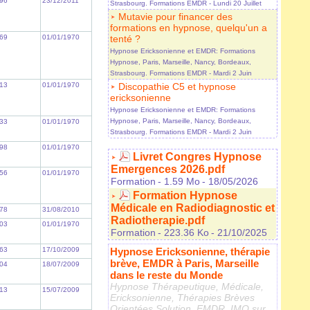
96
23/12/2011
Strasbourg. Formations EMDR
- Lundi 20 Juillet
Mutavie pour financer des
formations en hypnose, quelqu'un a
69
01/01/1970
tenté ?
Hypnose Ericksonienne et EMDR: Formations
Hypnose, Paris, Marseille, Nancy, Bordeaux,
Strasbourg. Formations EMDR
- Mardi 2 Juin
13
01/01/1970
Discopathie C5 et hypnose
ericksonienne
Hypnose Ericksonienne et EMDR: Formations
Hypnose, Paris, Marseille, Nancy, Bordeaux,
33
01/01/1970
Strasbourg. Formations EMDR
- Mardi 2 Juin
98
01/01/1970
Livret Congres Hypnose
Emergences 2026.pdf
56
01/01/1970
Formation
- 1.59 Mo
- 18/05/2026
Formation Hypnose
Médicale en Radiodiagnostic et
78
31/08/2010
Radiotherapie.pdf
03
01/01/1970
Formation
- 223.36 Ko
- 21/10/2025
63
17/10/2009
Hypnose Ericksonienne, thérapie
brève, EMDR à Paris, Marseille
04
18/07/2009
dans le reste du Monde
Hypnose Thérapeutique, Médicale,
13
15/07/2009
Ericksonienne, Thérapies Brèves
Orientées Solution, EMDR, IMO sur