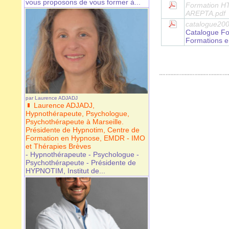
vous proposons de vous former à...
Formation HT
AREPTA.pdf
catalogue200
Catalogue Fo
Formations e
par
Laurence ADJADJ
Laurence ADJADJ,
Hypnothérapeute, Psychologue,
Psychothérapeute à Marseille.
Présidente de Hypnotim, Centre de
Formation en Hypnose, EMDR - IMO
et Thérapies Brèves
- Hypnothérapeute - Psychologue -
Psychothérapeute - Présidente de
HYPNOTIM, Institut de...