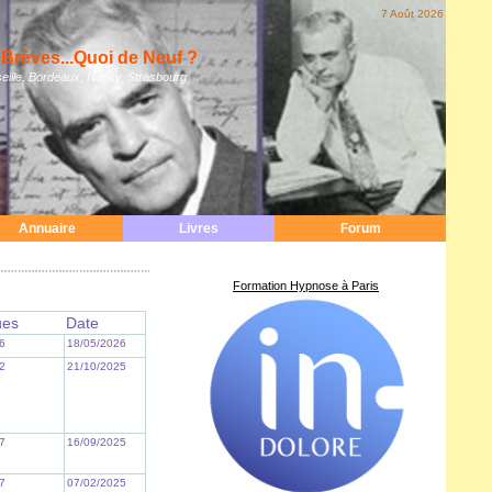
7 Août 2026
Brèves...Quoi de Neuf ?
eille, Bordeaux, Nancy, Strasbourg
Annuaire
Livres
Forum
Formation Hypnose à Paris
ues
Date
6
18/05/2026
2
21/10/2025
7
16/09/2025
7
07/02/2025