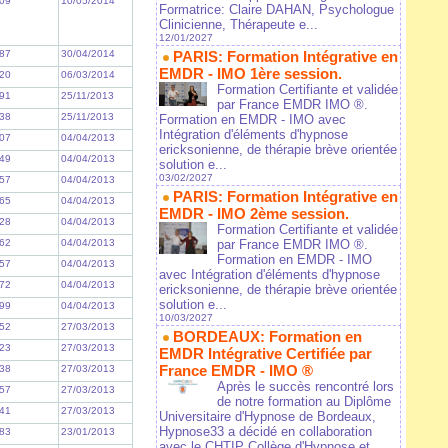
09
10/05/2014
Formatrice: Claire DAHAN, Psychologue
Clinicienne, Thérapeute e...
12/01/2027
87
30/04/2014
PARIS: Formation Intégrative en
EMDR - IMO 1ère session.
20
06/03/2014
Formation Certifiante et validée
91
25/11/2013
par France EMDR IMO ®.
38
25/11/2013
Formation en EMDR - IMO avec
Intégration d'éléments d'hypnose
07
04/04/2013
ericksonienne, de thérapie brève orientée
49
04/04/2013
solution e...
03/02/2027
57
04/04/2013
PARIS: Formation Intégrative en
65
04/04/2013
EMDR - IMO 2ème session.
28
04/04/2013
Formation Certifiante et validée
62
04/04/2013
par France EMDR IMO ®.
Formation en EMDR - IMO
57
04/04/2013
avec Intégration d'éléments d'hypnose
72
04/04/2013
ericksonienne, de thérapie brève orientée
solution e...
99
04/04/2013
10/03/2027
52
27/03/2013
BORDEAUX: Formation en
23
27/03/2013
EMDR Intégrative Certifiée par
France EMDR - IMO ®
38
27/03/2013
Après le succès rencontré lors
57
27/03/2013
de notre formation au Diplôme
41
27/03/2013
Universitaire d'Hypnose de Bordeaux,
Hypnose33 a décidé en collaboration
83
23/01/2013
avec le CHTIP Collège d'Hypnose et