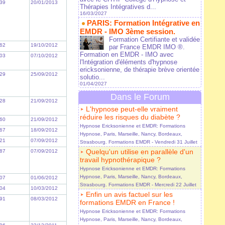
39
20/01/2013
Thérapies Intégratives d...
16/03/2027
PARIS: Formation Intégrative en
EMDR - IMO 3ème session.
Formation Certifiante et validée
62
19/10/2012
par France EMDR IMO ®.
Formation en EMDR - IMO avec
03
07/10/2012
l'Intégration d'éléments d'hypnose
ericksonienne, de thérapie brève orientée
29
25/09/2012
solutio...
01/04/2027
Dans le Forum
28
21/09/2012
L'hypnose peut-elle vraiment
réduire les risques du diabète ?
60
21/09/2012
Hypnose Ericksonienne et EMDR: Formations
67
18/09/2012
Hypnose, Paris, Marseille, Nancy, Bordeaux,
21
07/09/2012
Strasbourg. Formations EMDR
- Vendredi 31 Juillet
Quelqu'un utilise en parallèle d'un
87
07/09/2012
travail hypnothérapique ?
Hypnose Ericksonienne et EMDR: Formations
Hypnose, Paris, Marseille, Nancy, Bordeaux,
07
01/06/2012
Strasbourg. Formations EMDR
- Mercredi 22 Juillet
04
10/03/2012
Enfin un avis factuel sur les
91
08/03/2012
formations EMDR en France !
Hypnose Ericksonienne et EMDR: Formations
Hypnose, Paris, Marseille, Nancy, Bordeaux,