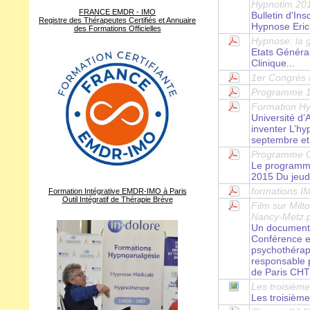
Hypnotim 201
FRANCE EMDR - IMO
Bulletin d'In
Registre des Thérapeutes Certifiés et Annuaire
Hypnose Eric
des Formations Officielles
Hypnose: la g
Etats Généra
Clinique...
1er Congrès
Programme 1
Formation Hy
Université d’
inventer L’h
septembre et
Programme C
Le programme
2015 Du jeud
formations I
Formation Intégrative EMDR-IMO à Paris
Outil Intégratif de Thérapie Brève
Film sur Mil
Nancy-Metz.
Un documentai
Conférence et
psychothérape
responsable 
de Paris CHT
Les troisième
Les troisième