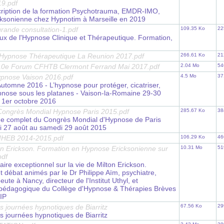
9.pdf
scription de la formation Psychotrauma, EMDR-IMO,
ksonienne chez Hypnotim à Marseille en 2019
rande consultation-1.pdf
109.35 Ko
22
ux de l'Hypnose Clinique et Thérapeutique. Formation,
 Hypnose Thérapeutique La Reunion 2017.pdf
266.61 Ko
21
0e Forum CFHTB Clermont Ferrand Mai 2017.pdf
2.04 Mo
54
pnose Vaison 2016.pdf
4.5 Mo
37
Automne 2016 - L’hypnose pour protéger, cicatriser,
ypnose sous les platanes - Vaison-la-Romaine 29-30
 1er octobre 2016
ongrès Mondial Hypnose Paris 2015.pdf
285.67 Ko
38
 complet du Congrès Mondial d'Hypnose de Paris
i 27 août au samedi 29 août 2015
MHEB 2014-2015.pdf
106.29 Ko
46
ton Erickson. Formation en Hypnose Ericksonienne sur
10.31 Mo
51
pdf
re exceptionnel sur la vie de Milton Erickson.
 débat animés par le Dr Philippe Aïm, psychiatre,
ute à Nancy, directeur de l'Institut Uthyl, et
pédagogique du Collège d'Hypnose & Thérapies Brèves
IP
s journées hypnotiques de Biarritz
67.56 Ko
29
s journées hypnotiques de Biarritz