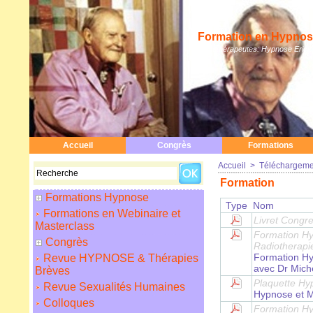
Formation en Hypnose
Hypnothérapeutes: Hypnose Erickso
Accueil
Congrès
Formations
Accueil
>
Téléchargeme
Formation
Formations Hypnose
Type
Nom
Formations en Webinaire et
Livret Congr
Masterclass
Formation Hy
Congrès
Radiotherapi
Formation Hy
Revue HYPNOSE & Thérapies
avec Dr Mic
Brèves
Plaquette Hy
Revue Sexualités Humaines
Hypnose et M
Colloques
Formation Hy