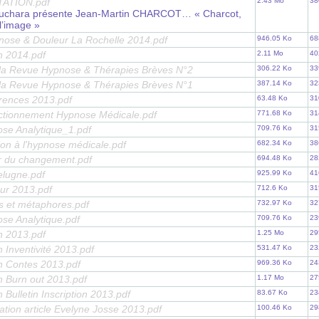
TATION.pdf
2.43 Mo
38
ouchara présente Jean-Martin CHARCOT… « Charcot,
l’image »
ose & Douleur La Rochelle 2014.pdf
946.05 Ko
68
n 2014.pdf
2.11 Mo
40
 la Revue Hypnose & Thérapies Brèves N°2
306.22 Ko
33
 la Revue Hypnose & Thérapies Brèves N°1
387.14 Ko
32
érences 2013.pdf
63.48 Ko
31
fectionnement Hypnose Médicale.pdf
771.68 Ko
31
ose Analytique_1.pdf
709.76 Ko
31
ation à l'hypnose médicale.pdf
682.34 Ko
38
ier du changement.pdf
694.48 Ko
28
relugne.pdf
925.99 Ko
41
eur 2013.pdf
712.6 Ko
31
es et métaphores.pdf
732.97 Ko
32
ose Analytique.pdf
709.76 Ko
23
n 2013.pdf
1.25 Mo
29
 Inventivité 2013.pdf
531.47 Ko
23
 Contes 2013.pdf
969.36 Ko
24
 Burn out 2013.pdf
1.17 Mo
27
Bulletin Inscription 2013.pdf
83.67 Ko
23
tion article Evelyne Josse 2013.pdf
100.46 Ko
29