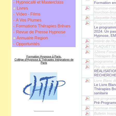
Hypnocafé et Masterclass
Formation en
Livres
hypnose-medi
fourchon-bru
Video - Films
plaquette-hy
A Vos Plumes
Programme F
Formations Thérapies Brèves
Le programm
2024. Un pass
Revue de Presse Hypnose
Hypnose, EM
Annuaire Region
Intérêt de l
Opportunités
PLAQUETTE 
12ème Forum
Thérapies B
Formation Hypnose à Paris.
Collège d'Hypnose & Thérapies Intégratives de
programme_j
Paris
Prix de rech
RÉALISATIO
RECHERCHE
Livre Blanc 
Le Livre Bla
Thérapies Br
sanitaire
pre-programm
Pré-Programm
hypnose musi
-------------------
Bulletin Ins