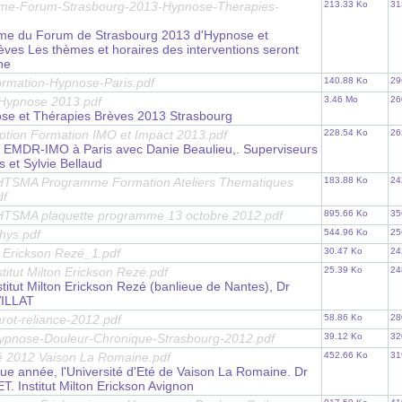
me-Forum-Strasbourg-2013-Hypnose-Therapies-
213.33 Ko
31
me du Forum de Strasbourg 2013 d'Hypnose et
ves Les thèmes et horaires des interventions seront
ne
Formation-Hypnose-Paris.pdf
140.88 Ko
29
Hypnose 2013.pdf
3.46 Mo
26
e et Thérapies Brèves 2013 Strasbourg
ription Formation IMO et Impact 2013.pdf
228.54 Ko
26
 EMDR-IMO à Paris avec Danie Beaulieu,. Superviseurs
 et Sylvie Bellaud
SMA Programme Formation Ateliers Thematiques
183.88 Ko
24
df
SMA plaquette programme 13 octobre 2012.pdf
895.66 Ko
35
thys.pdf
544.96 Ko
25
on Erickson Rezé_1.pdf
30.47 Ko
24
titut Milton Erickson Rezé.pdf
25.39 Ko
24
titut Milton Erickson Rezé (banlieue de Nantes), Dr
VILLAT
rot-reliance-2012.pdf
58.86 Ko
28
ypnose-Douleur-Chronique-Strasbourg-2012.pdf
39.12 Ko
32
té 2012 Vaison La Romaine.pdf
452.66 Ko
31
 année, l'Université d'Eté de Vaison La Romaine. Dr
T. Institut Milton Erickson Avignon