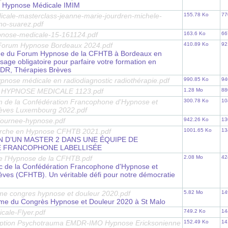
 Hypnose Médicale IMIM
cale-masterclass-jeanne-marie-jourdren-michele-
155.78 Ko
77
no-suarez.pdf
pnose-medicale-15-161124.pdf
163.6 Ko
66
orum Hypnose Bordeaux 2024.pdf
410.89 Ko
92
e du Forum Hypnose de la CFHTB à Bordeaux en
age obligatoire pour parfaire votre formation en
DR, Thérapies Brèves
'hypnose médicale en radiodiagnostic radiothérapie.pdf
990.85 Ko
94
HYPNOSE MEDICALE 1123.pdf
1.28 Mo
88
 de la Confédération Francophone d'Hypnose et
300.78 Ko
10
rèves Luxembourg 2022.pdf
ournee-hypnose.pdf
942.26 Ko
13
erche en Hypnose CFHTB 2021.pdf
1001.65 Ko
13
N D’UN MASTER 2 DANS UNE ÉQUIPE DE
 FRANCOPHONE LABELLISÉE
de l'Hypnose de la CFHTB.pdf
2.08 Mo
42
nc de la Confédération Francophone d'Hypnose et
èves (CFHTB). Un véritable défi pour notre démocratie
e congres hypnose et douleur 2020.pdf
5.82 Mo
14
e du Congrès Hypnose et Douleur 2020 à St Malo
cale-Flyer.pdf
749.2 Ko
14
cription Psychotrauma EMDR-IMO Hypnose Ericksonienne
152.49 Ko
14