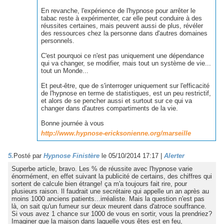
En revanche, l'expérience de l'hypnose pour arrêter le
tabac reste à expérimenter, car elle peut conduire à des
réussites certaines, mais peuvent aussi de plus, révéler
des ressources chez la personne dans d'autres domaines
personnels.
C'est pourquoi ce n'est pas uniquement une dépendance
qui va changer, se modifier, mais tout un système de vie...
tout un Monde...
Et peut-être, que de s'interroger uniquement sur l'efficacité
de l'hypnose en terme de statistiques, est un peu restrictif,
et alors de se pencher aussi et surtout sur ce qui va
changer dans d'autres compartiments de la vie.
Bonne journée à vous
http://www.hypnose-ericksonienne.org/marseille
5.
Posté par
Hypnose Finistère
le 05/10/2014 17:17
|
Alerter
Superbe article, bravo. Les % de réussite avec l'hypnose varie
énormément, en effet suivant la publicité de certains, des chiffres qui
sortent de calcule bien étrange! ça m'a toujours fait rire, pour
plusieurs raison. Il faudrait une secrétaire qui appelle un an après au
moins 1000 anciens patients...irréaliste. Mais la question n'est pas
là, on sait qu'un fumeur sur deux meurent dans d'atroce souffrance.
Si vous avez 1 chance sur 1000 de vous en sortir, vous la prendriez?
Imaginer que la maison dans laquelle vous êtes est en feu,