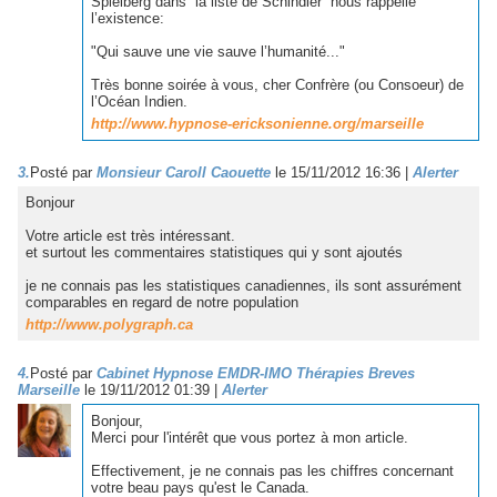
Spielberg dans “la liste de Schindler” nous rappelle
l’existence:
"Qui sauve une vie sauve l’humanité..."
Très bonne soirée à vous, cher Confrère (ou Consoeur) de
l’Océan Indien.
http://www.hypnose-ericksonienne.org/marseille
3.
Posté par
Monsieur Caroll Caouette
le 15/11/2012 16:36
|
Alerter
Bonjour
Votre article est très intéressant.
et surtout les commentaires statistiques qui y sont ajoutés
je ne connais pas les statistiques canadiennes, ils sont assurément
comparables en regard de notre population
http://www.polygraph.ca
4.
Posté par
Cabinet Hypnose EMDR-IMO Thérapies Breves
Marseille
le 19/11/2012 01:39
|
Alerter
Bonjour,
Merci pour l'intérêt que vous portez à mon article.
Effectivement, je ne connais pas les chiffres concernant
votre beau pays qu'est le Canada.