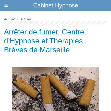
Cabinet Hypnose
Accueil
>
Articles
Arrêter de fumer. Centre
d'Hypnose et Thérapies
Brèves de Marseille