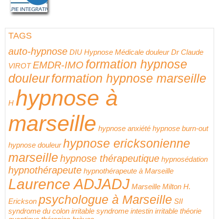
TAGS
auto-hypnose
DIU Hypnose Médicale
douleur
Dr Claude
formation hypnose
EMDR-IMO
VIROT
douleur
formation hypnose marseille
hypnose à
H
marseille
hypnose anxiété
hypnose burn-out
hypnose ericksonienne
hypnose douleur
marseille
hypnose thérapeutique
hypnosédation
hypnothérapeute
hypnothérapeute à Marseille
Laurence ADJADJ
Marseille
Milton H.
psychologue à Marseille
Erickson
SII
syndrome du colon irritable
syndrome intestin irritable
théorie