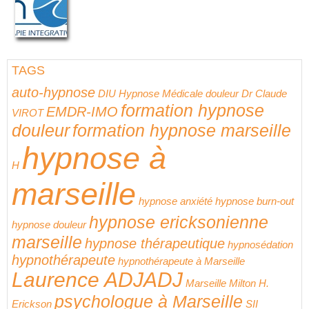
TAGS
auto-hypnose
DIU Hypnose Médicale
douleur
Dr Claude
formation hypnose
EMDR-IMO
VIROT
douleur
formation hypnose marseille
hypnose à
H
marseille
hypnose anxiété
hypnose burn-out
hypnose ericksonienne
hypnose douleur
marseille
hypnose thérapeutique
hypnosédation
hypnothérapeute
hypnothérapeute à Marseille
Laurence ADJADJ
Marseille
Milton H.
psychologue à Marseille
Erickson
SII