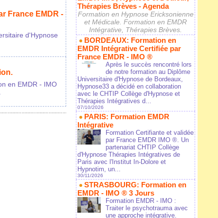
Thérapies Brèves - Agenda
ar France EMDR -
Formation en Hypnose Ericksonienne
et Médicale. Formation en EMDR
Intégrative, Thérapies Brèves.
ersitaire d'Hypnose
BORDEAUX: Formation en
EMDR Intégrative Certifiée par
France EMDR - IMO ®
Après le succès rencontré lors
ion.
de notre formation au Diplôme
Universitaire d'Hypnose de Bordeaux,
tion en EMDR - IMO
Hypnose33 a décidé en collaboration
.
avec le CHTIP Collège d'Hypnose et
Thérapies Intégratives d...
07/10/2026
PARIS: Formation EMDR
Intégrative
Formation Certifiante et validée
par France EMDR IMO ®. Un
partenariat CHTIP Collège
d'Hypnose Thérapies Intégratives de
Paris avec l'Institut In-Dolore et
Hypnotim, un...
30/11/2026
STRASBOURG: Formation en
EMDR - IMO ® 3 Jours
Formation EMDR - IMO :
Traiter le psychotrauma avec
une approche intégrative.