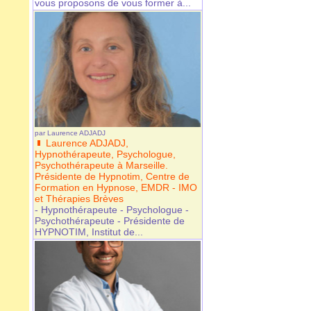
vous proposons de vous former à...
par
Laurence ADJADJ
Laurence ADJADJ,
Hypnothérapeute, Psychologue,
Psychothérapeute à Marseille.
Présidente de Hypnotim, Centre de
Formation en Hypnose, EMDR - IMO
et Thérapies Brèves
- Hypnothérapeute - Psychologue -
Psychothérapeute - Présidente de
HYPNOTIM, Institut de...