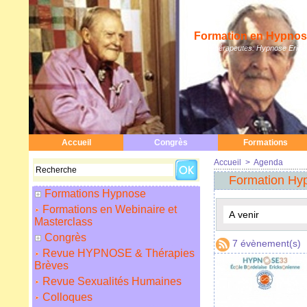
Formation en Hypnose
Hypnothérapeutes: Hypnose Erickso
Accueil
Congrès
Formations
Accueil
>
Agenda
Formation Hyp
Formations Hypnose
Formations en Webinaire et
Masterclass
Congrès
7 évènement(s)
Revue HYPNOSE & Thérapies
Brèves
Revue Sexualités Humaines
Colloques