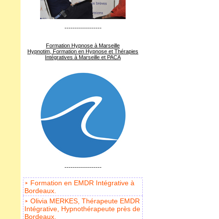
-------------------
Formation Hypnose à Marseille
Hypnotim, Formation en Hypnose et Thérapies
Intégratives à Marseille et PACA
-------------------
Formation en EMDR Intégrative à
Bordeaux.
Olivia MERKES, Thérapeute EMDR
Intégrative, Hypnothérapeute près de
Bordeaux.