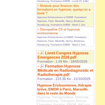
Strasbourg. Formations EMDR
- Lundi 20 Juillet
Mutavie pour financer des
formations en hypnose, quelqu'un a
tenté ?
Hypnose Ericksonienne et EMDR: Formations
Hypnose, Paris, Marseille, Nancy, Bordeaux,
Strasbourg. Formations EMDR
- Mardi 2 Juin
Discopathie C5 et hypnose
ericksonienne
Hypnose Ericksonienne et EMDR: Formations
Hypnose, Paris, Marseille, Nancy, Bordeaux,
Strasbourg. Formations EMDR
- Mardi 2 Juin
Livret Congres Hypnose
Emergences 2026.pdf
Formation
- 1.59 Mo
- 18/05/2026
Formation Hypnose
Médicale en Radiodiagnostic et
Radiotherapie.pdf
Formation
- 223.36 Ko
- 21/10/2025
Hypnose Ericksonienne, thérapie
brève, EMDR à Paris, Marseille
dans le reste du Monde
Hypnose Thérapeutique, Médicale,
Ericksonienne, Thérapies Brèves
Orientées Solution, EMDR, IMO sur