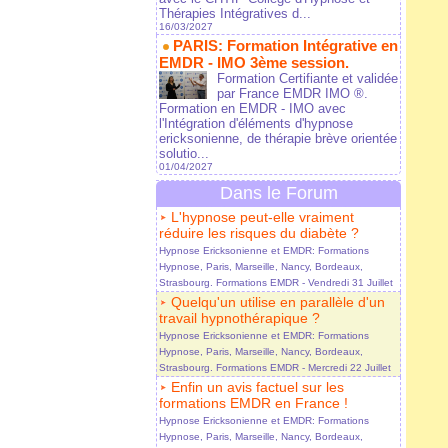
Thérapies Intégratives d...
16/03/2027
PARIS: Formation Intégrative en
EMDR - IMO 3ème session.
Formation Certifiante et validée
par France EMDR IMO ®.
Formation en EMDR - IMO avec
l'Intégration d'éléments d'hypnose
ericksonienne, de thérapie brève orientée
solutio...
01/04/2027
Dans le Forum
L'hypnose peut-elle vraiment
réduire les risques du diabète ?
Hypnose Ericksonienne et EMDR: Formations
Hypnose, Paris, Marseille, Nancy, Bordeaux,
Strasbourg. Formations EMDR
- Vendredi 31 Juillet
Quelqu'un utilise en parallèle d'un
travail hypnothérapique ?
Hypnose Ericksonienne et EMDR: Formations
Hypnose, Paris, Marseille, Nancy, Bordeaux,
Strasbourg. Formations EMDR
- Mercredi 22 Juillet
Enfin un avis factuel sur les
formations EMDR en France !
Hypnose Ericksonienne et EMDR: Formations
Hypnose, Paris, Marseille, Nancy, Bordeaux,