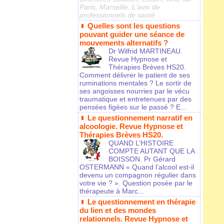
Paris, Marseille. L'avis de
professionnels de santé
Quelles sont les questions
pouvant guider une séance de
mouvements alternatifs ?
Dr Wilfrid MARTINEAU.
Revue Hypnose et
Thérapies Brèves HS20.
Comment délivrer le patient de ses
ruminations mentales ? Le sortir de
ses angoisses nourries par le vécu
traumatique et entretenues par des
pensées figées sur le passé ? E...
Le questionnement narratif en
alcoologie. Revue Hypnose et
Thérapies Brèves HS20.
QUAND L’HISTOIRE
COMPTE AUTANT QUE LA
BOISSON. Pr Gérard
OSTERMANN « Quand l’alcool est-il
devenu un compagnon régulier dans
votre vie ? ». Question posée par le
thérapeute à Marc...
Le questionnement en thérapie
du lien et des mondes
relationnels. Revue Hypnose et