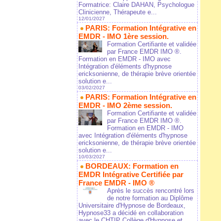
Formatrice: Claire DAHAN, Psychologue
Clinicienne, Thérapeute e...
12/01/2027
PARIS: Formation Intégrative en
EMDR - IMO 1ère session.
Formation Certifiante et validée
par France EMDR IMO ®.
Formation en EMDR - IMO avec
Intégration d'éléments d'hypnose
ericksonienne, de thérapie brève orientée
solution e...
03/02/2027
PARIS: Formation Intégrative en
EMDR - IMO 2ème session.
Formation Certifiante et validée
par France EMDR IMO ®.
Formation en EMDR - IMO
avec Intégration d'éléments d'hypnose
ericksonienne, de thérapie brève orientée
solution e...
10/03/2027
BORDEAUX: Formation en
EMDR Intégrative Certifiée par
France EMDR - IMO ®
Après le succès rencontré lors
de notre formation au Diplôme
Universitaire d'Hypnose de Bordeaux,
Hypnose33 a décidé en collaboration
avec le CHTIP Collège d'Hypnose et