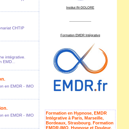
Institut IN-DOLORE
-------------------
enariat CHTIP
Formation EMDR Intégrative
e intégrative.
n EMD...
on.
tion en EMDR - IMO
ion.
Formation en Hypnose, EMDR
tion en EMDR - IMO
Intégrative à Paris, Marseille,
Bordeaux, Strasbourg. Formation
EMDR-IMO, Hypnose et Douleur,