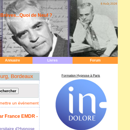
6 Août 2026
Brèves...Quoi de Neuf ?
eille, Bordeaux, Nancy, Strasbourg
Annuaire
Livres
Forum
ourg, Bordeaux
Formation Hypnose à Paris
mettre un événement
ar France EMDR -
ersitaire d'Hypnose