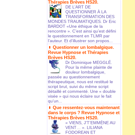
Thérapies Brèves HS20.
DE L’ART DE
QUESTIONNER À LA
TRANSFORMATION DES
MONDES TRAUMATIQUES. Dr Eric
BARDOT «Une éthique de la
rencontre ». C’est ainsi qu’est défini
le questionnement en TLMR par
l’auteur. Et d’illustrer son propos...
Questionner un lombalgique.
Revue Hypnose et Thérapies
Brèves HS20.
Dr Dominique MEGGLÉ.
Pour la même plainte de
douleur lombalgique,
passée au questionnement
thérapeutique, nous est restitué le
script brut, suivi du même script
détaillé et commenté. Une « double
visée » qui nous éclaire sur le fait
qu’un...
Que ressentez-vous maintenant
dans le corps ? Revue Hypnose et
Thérapies Brèves HS20.
« VIENS, J’T’EMMÈNE AU
VENT… ». LILIANA
FODOREAN ET