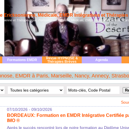
 Ericksonienne, Médicale, EMDR Intégratives et Thérapies 
nienne et Thérapeutique. Formation en Hypnose Médicale, EMDR Intégrative à Paris, Mars
Revue HYPNOSE &
Formations EMDR
Agenda
Thérapies Brèves
nose, EMDR à Paris, Marseille, Nancy, Annecy, Strasb
Sou
07/10/2026 - 09/10/2026
BORDEAUX: Formation en EMDR Intégrative Certifiée p
IMO ®
Après le succès rencontré lors de notre formation au Diplôme Univ