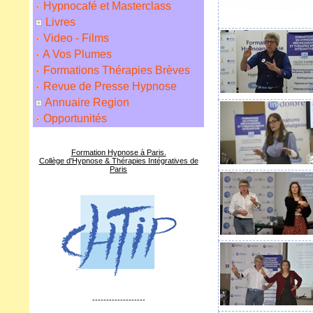
Hypnocafé et Masterclass
Livres
Video - Films
A Vos Plumes
Formations Thérapies Brèves
Revue de Presse Hypnose
Annuaire Region
Opportunités
Formation Hypnose à Paris.
Collège d'Hypnose & Thérapies Intégratives de
Paris
-------------------