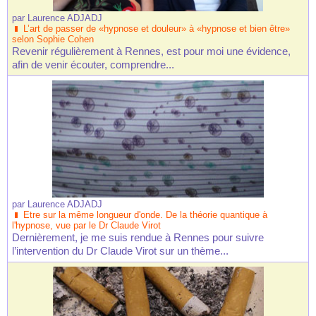
par
Laurence ADJADJ
L’art de passer de «hypnose et douleur» à «hypnose et bien être»
selon Sophie Cohen
Revenir régulièrement à Rennes, est pour moi une évidence,
afin de venir écouter, comprendre...
par
Laurence ADJADJ
Etre sur la même longueur d'onde. De la théorie quantique à
l'hypnose, vue par le Dr Claude Virot
Dernièrement, je me suis rendue à Rennes pour suivre
l’intervention du Dr Claude Virot sur un thème...