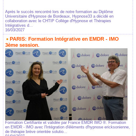
Après le succès rencontré lors de notre formation au Diplôme
Universitaire d'Hypnose de Bordeaux, Hypnose33 a décidé en
collaboration avec le CHTIP Collège d'Hypnose et Thérapies
Intégratives d...
16/03/2027
PARIS: Formation Intégrative en EMDR - IMO
3ème session.
Formation Certifiante et validée par France EMDR IMO ®. Formation
en EMDR - IMO avec l'Intégration d'éléments d'hypnose ericksonienne,
de thérapie brève orientée solutio...