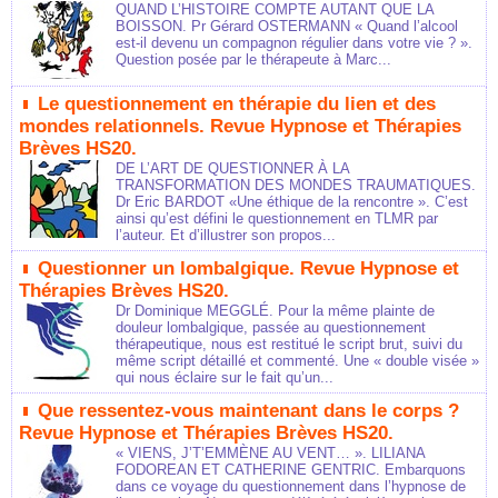
QUAND L’HISTOIRE COMPTE AUTANT QUE LA
BOISSON. Pr Gérard OSTERMANN « Quand l’alcool
est-il devenu un compagnon régulier dans votre vie ? ».
Question posée par le thérapeute à Marc...
Le questionnement en thérapie du lien et des
mondes relationnels. Revue Hypnose et Thérapies
Brèves HS20.
DE L’ART DE QUESTIONNER À LA
TRANSFORMATION DES MONDES TRAUMATIQUES.
Dr Eric BARDOT «Une éthique de la rencontre ». C’est
ainsi qu’est défini le questionnement en TLMR par
l’auteur. Et d’illustrer son propos...
Questionner un lombalgique. Revue Hypnose et
Thérapies Brèves HS20.
Dr Dominique MEGGLÉ. Pour la même plainte de
douleur lombalgique, passée au questionnement
thérapeutique, nous est restitué le script brut, suivi du
même script détaillé et commenté. Une « double visée »
qui nous éclaire sur le fait qu’un...
Que ressentez-vous maintenant dans le corps ?
Revue Hypnose et Thérapies Brèves HS20.
« VIENS, J’T’EMMÈNE AU VENT… ». LILIANA
FODOREAN ET CATHERINE GENTRIC. Embarquons
dans ce voyage du questionnement dans l’hypnose de