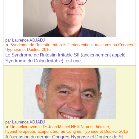
par
Laurence ADJADJ
Syndrome de l'Intestin Irritable. 2 interventions majeures au Congrès
Hypnose et Douleur 2016
Le Syndrome de l'Intestin Irritable SII (anciennement appelé
Syndrome du Colon Irritable), est une...
par
Laurence ADJADJ
Un atelier avec le Dr Jean-Michel HERIN, anesthésiste,
hypnothérapeute, acupuncteur au Congrès Hypnose et Douleur 2016
A l'occasion du dernier Congrès Hypnose et Douleur de St