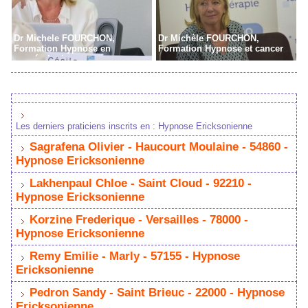
Dr Michele FOURCHON,
Dr Michèle FOURCHON,
Formation Hypnose en
Formation Hypnose et cancer
cancérologie
Les derniers praticiens inscrits en : Hypnose Ericksonienne
Sagrafena Olivier - Haucourt Moulaine - 54860 -
Hypnose Ericksonienne
Lakhenpaul Chloe - Saint Cloud - 92210 -
Hypnose Ericksonienne
Korzine Frederique - Versailles - 78000 -
Hypnose Ericksonienne
Remy Emilie - Marly - 57155 - Hypnose
Ericksonienne
Pedron Sandy - Saint Brieuc - 22000 - Hypnose
Ericksonienne