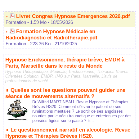
Livret Congres Hypnose Emergences 2026.pdf
Formation
- 1.59 Mo
- 18/05/2026
Formation Hypnose Médicale en
Radiodiagnostic et Radiotherapie.pdf
Formation
- 223.36 Ko
- 21/10/2025
Hypnose Ericksonienne, thérapie brève, EMDR à
Paris, Marseille dans le reste du Monde
Hypnose Thérapeutique, Médicale, Ericksonienne, Thérapies Brèves
Orientées Solution, EMDR, IMO sur Paris, Marseille. L'avis de
professionnels de santé
Quelles sont les questions pouvant guider une
séance de mouvements alternatifs ?
Dr Wilfrid MARTINEAU. Revue Hypnose et Thérapies
Brèves HS20. Comment délivrer le patient de ses
ruminations mentales ? Le sortir de ses angoisses
nourries par le vécu traumatique et entretenues par des
pensées figées sur le passé ? E...
Le questionnement narratif en alcoologie. Revue
Hypnose et Thérapies Brèves HS20.