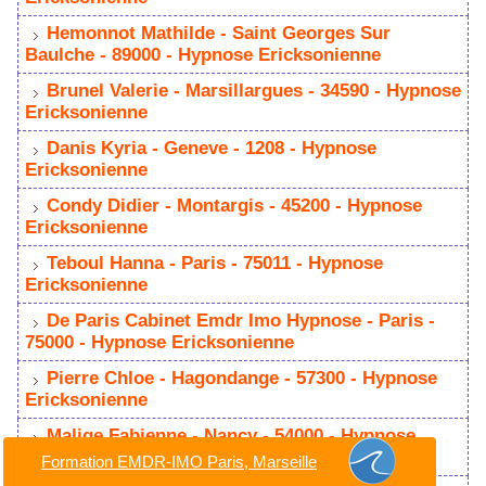
Hemonnot Mathilde - Saint Georges Sur
Baulche - 89000 - Hypnose Ericksonienne
Brunel Valerie - Marsillargues - 34590 - Hypnose
Ericksonienne
Danis Kyria - Geneve - 1208 - Hypnose
Ericksonienne
Condy Didier - Montargis - 45200 - Hypnose
Ericksonienne
Teboul Hanna - Paris - 75011 - Hypnose
Ericksonienne
De Paris Cabinet Emdr Imo Hypnose - Paris -
75000 - Hypnose Ericksonienne
Pierre Chloe - Hagondange - 57300 - Hypnose
Ericksonienne
Malige Fabienne - Nancy - 54000 - Hypnose
Ericksonienne
Formation EMDR-IMO Paris, Marseille