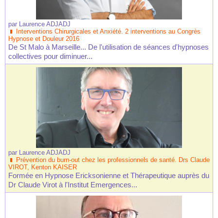
par
Laurence ADJADJ
Interventions Chirurgicales et Anxiété. 2 interventions au Congrès
Hypnose et Douleur 2016
De St Malo à Marseille... De l'utilisation de séances d'hypnoses
collectives pour diminuer...
par
Laurence ADJADJ
Prévention du burn-out chez les professionnels de santé. Drs Claude
VIROT, Kenton KAISER
Formée en Hypnose Ericksonienne et Thérapeutique auprès du
Dr Claude Virot à l'Institut Emergences...