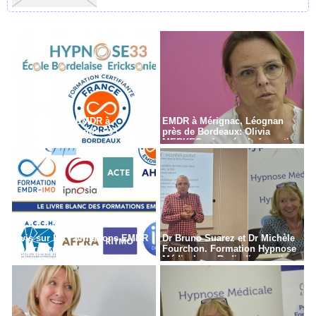
Formation en EMDR à
EMDR à Mérignac, Léognan
Bordeaux - Gironde - 33
près de Bordeaux: Olivia
MERKES, chargée de formation
Avis sur les Formations EMDR
Dr Bruno Suarez et Dr Michèle
en France
Fourchon. Formation Hypnose
Médicale en Radiodiagnostic,
Radiothérapie à Paris