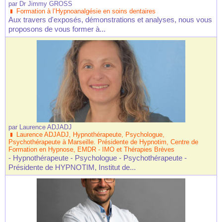
par
Dr Jimmy GROSS
Formation à l’Hypnoanalgésie en soins dentaires
Aux travers d'exposés, démonstrations et analyses, nous vous
proposons de vous former à...
par
Laurence ADJADJ
Laurence ADJADJ, Hypnothérapeute, Psychologue,
Psychothérapeute à Marseille. Présidente de Hypnotim, Centre de
Formation en Hypnose, EMDR - IMO et Thérapies Brèves
- Hypnothérapeute - Psychologue - Psychothérapeute -
Présidente de HYPNOTIM, Institut de...