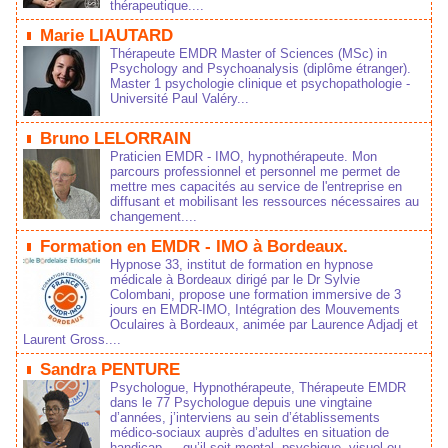
thérapeutique....
Marie LIAUTARD
Thérapeute EMDR Master of Sciences (MSc) in
Psychology and Psychoanalysis (diplôme étranger).
Master 1 psychologie clinique et psychopathologie -
Université Paul Valéry...
Bruno LELORRAIN
Praticien EMDR - IMO, hypnothérapeute. Mon
parcours professionnel et personnel me permet de
mettre mes capacités au service de l'entreprise en
diffusant et mobilisant les ressources nécessaires au
changement....
Formation en EMDR - IMO à Bordeaux.
Hypnose 33, institut de formation en hypnose
médicale à Bordeaux dirigé par le Dr Sylvie
Colombani, propose une formation immersive de 3
jours en EMDR-IMO, Intégration des Mouvements
Oculaires à Bordeaux, animée par Laurence Adjadj et
Laurent Gross....
Sandra PENTURE
Psychologue, Hypnothérapeute, Thérapeute EMDR
dans le 77 Psychologue depuis une vingtaine
d’années, j’interviens au sein d’établissements
médico‑sociaux auprès d’adultes en situation de
handicap — qu’il soit mental, psychique, visuel ou