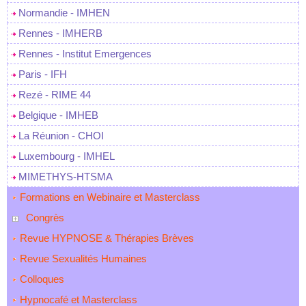
Normandie - IMHEN
Rennes - IMHERB
Rennes - Institut Emergences
Paris - IFH
Rezé - RIME 44
Belgique - IMHEB
La Réunion - CHOI
Luxembourg - IMHEL
MIMETHYS-HTSMA
Formations en Webinaire et Masterclass
Congrès
Revue HYPNOSE & Thérapies Brèves
Revue Sexualités Humaines
Colloques
Hypnocafé et Masterclass