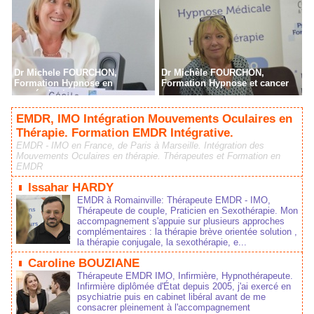
Dr Michele FOURCHON,
Dr Michèle FOURCHON,
Formation Hypnose en
Formation Hypnose et cancer
cancérologie
EMDR, IMO Intégration Mouvements Oculaires en
Thérapie. Formation EMDR Intégrative.
EMDR - IMO en France, de Paris à Marseille. Intégration des
Mouvements Oculaires en thérapie. Thérapeutes et Formation en
EMDR
Issahar HARDY
EMDR à Romainville: Thérapeute EMDR - IMO,
Thérapeute de couple, Praticien en Sexothérapie. Mon
accompagnement s'appuie sur plusieurs approches
complémentaires : la thérapie brève orientée solution ,
la thérapie conjugale, la sexothérapie, e...
Caroline BOUZIANE
Thérapeute EMDR IMO, Infirmière, Hypnothérapeute.
Infirmière diplômée d'État depuis 2005, j'ai exercé en
psychiatrie puis en cabinet libéral avant de me
consacrer pleinement à l'accompagnement