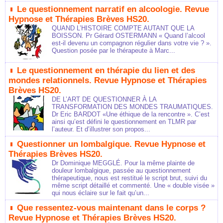
Le questionnement narratif en alcoologie. Revue
Hypnose et Thérapies Brèves HS20.
QUAND L’HISTOIRE COMPTE AUTANT QUE LA
BOISSON. Pr Gérard OSTERMANN « Quand l’alcool
est-il devenu un compagnon régulier dans votre vie ? ».
Question posée par le thérapeute à Marc...
Le questionnement en thérapie du lien et des
mondes relationnels. Revue Hypnose et Thérapies
Brèves HS20.
DE L’ART DE QUESTIONNER À LA
TRANSFORMATION DES MONDES TRAUMATIQUES.
Dr Eric BARDOT «Une éthique de la rencontre ». C’est
ainsi qu’est défini le questionnement en TLMR par
l’auteur. Et d’illustrer son propos...
Questionner un lombalgique. Revue Hypnose et
Thérapies Brèves HS20.
Dr Dominique MEGGLÉ. Pour la même plainte de
douleur lombalgique, passée au questionnement
thérapeutique, nous est restitué le script brut, suivi du
même script détaillé et commenté. Une « double visée »
qui nous éclaire sur le fait qu’un...
Que ressentez-vous maintenant dans le corps ?
Revue Hypnose et Thérapies Brèves HS20.