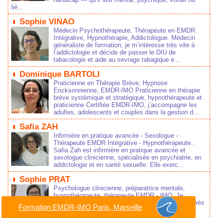
lié...
Sophie VINAO
Médecin Psychothérapeute, Thérapeute en EMDR
Intégrative, Hypnothérapie, Addictologue. Médecin
généraliste de formation, je m’intéresse très vite à
l’addictologie et décide de passer le DIU de
tabacologie et aide au sevrage tabagique e...
Dominique BARTOLI
Praticienne en Thérapie Brève, Hypnose
Ericksonnienne, EMDR-IMO Praticienne en thérapie
brève systémique et stratégique, hypnothérapeute et
praticienne Certifiée EMDR-IMO, j’accompagne les
adultes, adolescents et couples dans la gestion d...
Safia ZAH
Infirmière en pratique avancée - Sexologue -
Thérapeute EMDR Intégrative - Hypnothérapeute..
Safia Zah est infirmière en pratique avancée et
sexologue clinicienne, spécialisée en psychiatrie, en
addictologie et en santé sexuelle. Elle exerc...
Sophie PRAT
Psychologue clinicienne, préparatrice mentale,
hypnothérapeute, thérapeute EMDR - IMO. Je
propose des accompagnements individualisés auprès
Formation EMDR-IMO Paris, Marseille
d‘adolescents et adultes, en intégrant différentes
approches thérapeutiques (hypnose, EMDR - IMO......