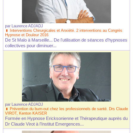
par
Laurence ADJADJ
Interventions Chirurgicales et Anxiété. 2 interventions au Congrès
Hypnose et Douleur 2016
De St Malo à Marseille... De l'utilisation de séances d'hypnoses
collectives pour diminuer...
par
Laurence ADJADJ
Prévention du burn-out chez les professionnels de santé. Drs Claude
VIROT, Kenton KAISER
Formée en Hypnose Ericksonienne et Thérapeutique auprès du
Dr Claude Virot à l'Institut Emergences...