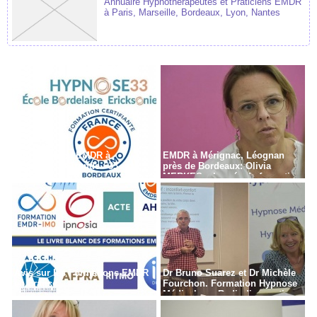
Annuaire Hypnothérapeutes et Praticiens EMDR
à Paris, Marseille, Bordeaux, Lyon, Nantes
Formation en EMDR à
EMDR à Mérignac, Léognan
Bordeaux - Gironde - 33
près de Bordeaux: Olivia
MERKES, chargée de formation
Avis sur les Formations EMDR
Dr Bruno Suarez et Dr Michèle
en France
Fourchon. Formation Hypnose
Médicale en Radiodiagnostic,
Radiothérapie à Paris