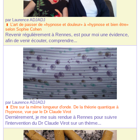
par
Laurence ADJADJ
L’art de passer de «hypnose et douleur» à «hypnose et bien être»
selon Sophie Cohen
Revenir régulièrement à Rennes, est pour moi une évidence,
afin de venir écouter, comprendre...
par
Laurence ADJADJ
Etre sur la même longueur d'onde. De la théorie quantique à
l'hypnose, vue par le Dr Claude Virot
Dernièrement, je me suis rendue à Rennes pour suivre
l’intervention du Dr Claude Virot sur un thème...