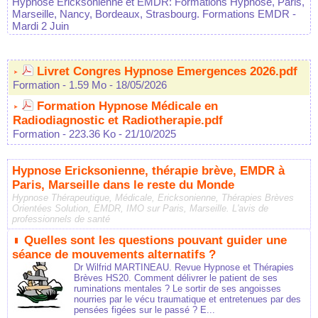
Hypnose Ericksonienne et EMDR: Formations Hypnose, Paris,
Marseille, Nancy, Bordeaux, Strasbourg. Formations EMDR
-
Mardi 2 Juin
Livret Congres Hypnose Emergences 2026.pdf
Formation
- 1.59 Mo
- 18/05/2026
Formation Hypnose Médicale en
Radiodiagnostic et Radiotherapie.pdf
Formation
- 223.36 Ko
- 21/10/2025
Hypnose Ericksonienne, thérapie brève, EMDR à
Paris, Marseille dans le reste du Monde
Hypnose Thérapeutique, Médicale, Ericksonienne, Thérapies Brèves
Orientées Solution, EMDR, IMO sur Paris, Marseille. L'avis de
professionnels de santé
Quelles sont les questions pouvant guider une
séance de mouvements alternatifs ?
Dr Wilfrid MARTINEAU. Revue Hypnose et Thérapies
Brèves HS20. Comment délivrer le patient de ses
ruminations mentales ? Le sortir de ses angoisses
nourries par le vécu traumatique et entretenues par des
pensées figées sur le passé ? E...