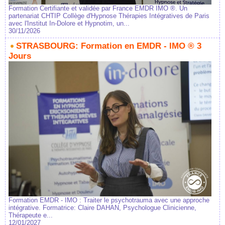
Formation Certifiante et validée par France EMDR IMO ®. Un
partenariat CHTIP Collège d'Hypnose Thérapies Intégratives de Paris
avec l'Institut In-Dolore et Hypnotim, un...
30/11/2026
STRASBOURG: Formation en EMDR - IMO ® 3
Jours
Formation EMDR - IMO : Traiter le psychotrauma avec une approche
intégrative. Formatrice: Claire DAHAN, Psychologue Clinicienne,
Thérapeute e...
12/01/2027