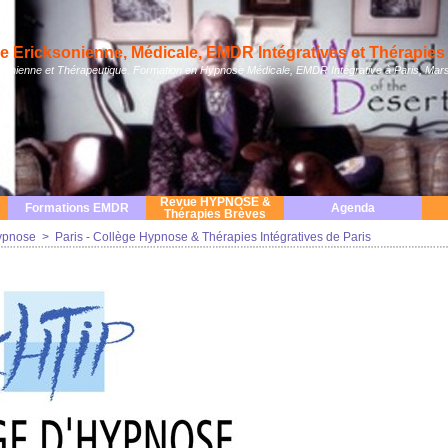
 Ericksonienne, Médicale, EMDR Intégratives et Thérapies 
nienne et Thérapeutique. Formation en Hypnose Médicale, EMDR Intégrative à Paris, Mars
Revue HYPNOSE &
Formations EMDR
Agenda
Thérapies Brèves
ypnose
>
Paris - Collège Hypnose & Thérapies Intégratives de Paris