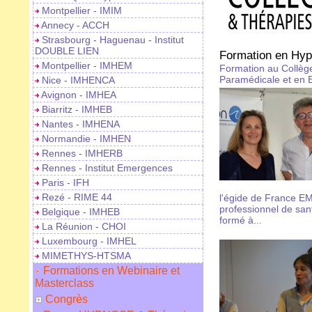
Montpellier - IMIM
Annecy - ACCH
Strasbourg - Haguenau - Institut
DOUBLE LIEN
Formation en Hyp
Montpellier - IMHEM
Formation au Collège
Paramédicale et en
Nice - IMHENCA
Avignon - IMHEA
Biarritz - IMHEB
Nantes - IMHENA
Normandie - IMHEN
Rennes - IMHERB
Rennes - Institut Emergences
Paris - IFH
Rezé - RIME 44
l'égide de France E
professionnel de san
Belgique - IMHEB
formé à...
La Réunion - CHOI
Luxembourg - IMHEL
MIMETHYS-HTSMA
Formations en Webinaire et
Masterclass
Congrès