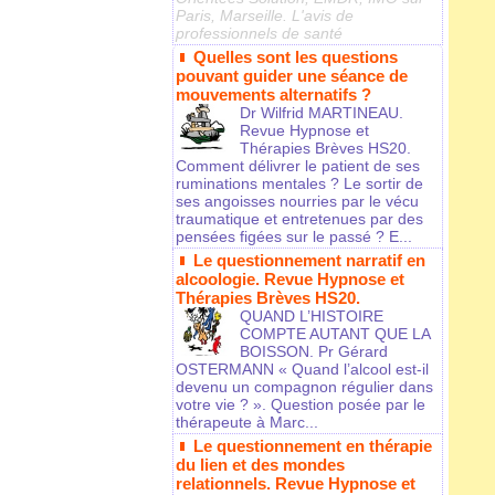
Paris, Marseille. L'avis de
professionnels de santé
Quelles sont les questions
pouvant guider une séance de
mouvements alternatifs ?
Dr Wilfrid MARTINEAU.
Revue Hypnose et
Thérapies Brèves HS20.
Comment délivrer le patient de ses
ruminations mentales ? Le sortir de
ses angoisses nourries par le vécu
traumatique et entretenues par des
pensées figées sur le passé ? E...
Le questionnement narratif en
alcoologie. Revue Hypnose et
Thérapies Brèves HS20.
QUAND L’HISTOIRE
COMPTE AUTANT QUE LA
BOISSON. Pr Gérard
OSTERMANN « Quand l’alcool est-il
devenu un compagnon régulier dans
votre vie ? ». Question posée par le
thérapeute à Marc...
Le questionnement en thérapie
du lien et des mondes
relationnels. Revue Hypnose et