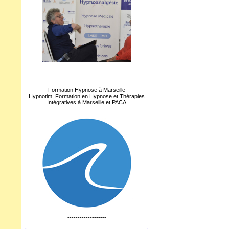
-------------------
Formation Hypnose à Marseille
Hypnotim, Formation en Hypnose et Thérapies
Intégratives à Marseille et PACA
-------------------