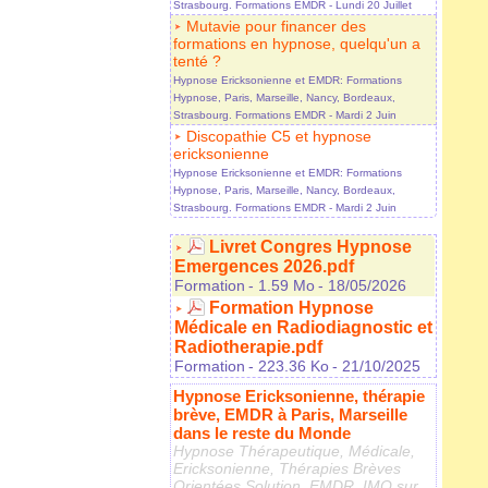
Strasbourg. Formations EMDR
- Lundi 20 Juillet
Mutavie pour financer des
formations en hypnose, quelqu'un a
tenté ?
Hypnose Ericksonienne et EMDR: Formations
Hypnose, Paris, Marseille, Nancy, Bordeaux,
Strasbourg. Formations EMDR
- Mardi 2 Juin
Discopathie C5 et hypnose
ericksonienne
Hypnose Ericksonienne et EMDR: Formations
Hypnose, Paris, Marseille, Nancy, Bordeaux,
Strasbourg. Formations EMDR
- Mardi 2 Juin
Livret Congres Hypnose
Emergences 2026.pdf
Formation
- 1.59 Mo
- 18/05/2026
Formation Hypnose
Médicale en Radiodiagnostic et
Radiotherapie.pdf
Formation
- 223.36 Ko
- 21/10/2025
Hypnose Ericksonienne, thérapie
brève, EMDR à Paris, Marseille
dans le reste du Monde
Hypnose Thérapeutique, Médicale,
Ericksonienne, Thérapies Brèves
Orientées Solution, EMDR, IMO sur