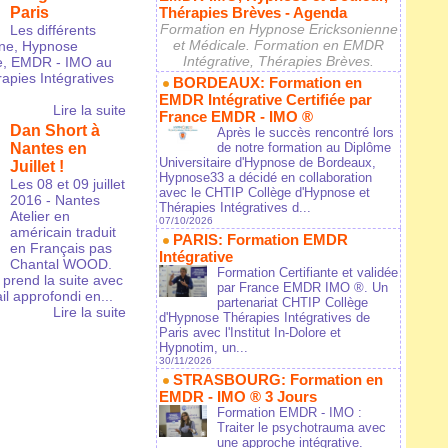
Paris
Thérapies Brèves - Agenda
Formation en Hypnose Ericksonienne
Les différents
et Médicale. Formation en EMDR
nne, Hypnose
Intégrative, Thérapies Brèves.
e, EMDR - IMO au
apies Intégratives
BORDEAUX: Formation en
EMDR Intégrative Certifiée par
Lire la suite
France EMDR - IMO ®
Dan Short à
Après le succès rencontré lors
Nantes en
de notre formation au Diplôme
Universitaire d'Hypnose de Bordeaux,
Juillet !
Hypnose33 a décidé en collaboration
Les 08 et 09 juillet
avec le CHTIP Collège d'Hypnose et
2016 - Nantes
Thérapies Intégratives d...
Atelier en
07/10/2026
américain traduit
PARIS: Formation EMDR
en Français pas
Intégrative
Chantal WOOD.
Formation Certifiante et validée
prend la suite avec
par France EMDR IMO ®. Un
l approfondi en...
partenariat CHTIP Collège
Lire la suite
d'Hypnose Thérapies Intégratives de
Paris avec l'Institut In-Dolore et
Hypnotim, un...
30/11/2026
STRASBOURG: Formation en
EMDR - IMO ® 3 Jours
Formation EMDR - IMO :
Traiter le psychotrauma avec
une approche intégrative.