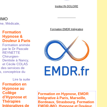
Institut IN-DOLORE
-------------------
 IMO
ne, Médicale,
Formation EMDR Intégrative
Formation
Hypnose &
Douleur à Paris
Formation animée
par le Dr Pascale
REYNETTE
Chirurgien-
Dentiste à Nancy,
et Cécile COLAS
des services de
, conceptrice du
Lire la suite
Formation en
Hypnose au
Collège
Formation en Hypnose, EMDR
d'Hypnose et
Intégrative à Paris, Marseille,
Thérapies
Bordeaux, Strasbourg. Formation
Intégratives de
EMDR-IMO, Hypnose et Douleur,