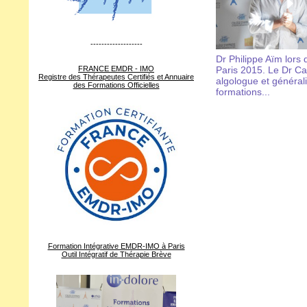
-------------------
Dr Philippe Aïm lor
FRANCE EMDR - IMO
Paris 2015. Le Dr Ca
Registre des Thérapeutes Certifiés et Annuaire
algologue et général
des Formations Officielles
formations...
Formation Intégrative EMDR-IMO à Paris
Outil Intégratif de Thérapie Brève