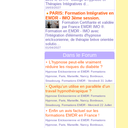
Thérapies Intégratives d...
16/03/2027
PARIS: Formation Intégrative en
EMDR - IMO 3ème session.
Formation Certifiante et validée
par France EMDR IMO ®.
Formation en EMDR - IMO avec
l'Intégration d'éléments d'hypnose
ericksonienne, de thérapie brève orientée
solutio...
01/04/2027
Dans le Forum
L'hypnose peut-elle vraiment
réduire les risques du diabète ?
Hypnose Ericksonienne et EMDR: Formations
Hypnose, Paris, Marseille, Nancy, Bordeaux,
Strasbourg. Formations EMDR
- Vendredi 31 Juillet
Quelqu'un utilise en parallèle d'un
travail hypnothérapique ?
Hypnose Ericksonienne et EMDR: Formations
Hypnose, Paris, Marseille, Nancy, Bordeaux,
Strasbourg. Formations EMDR
- Mercredi 22 Juillet
Enfin un avis factuel sur les
formations EMDR en France !
Hypnose Ericksonienne et EMDR: Formations
Hypnose, Paris, Marseille, Nancy, Bordeaux,