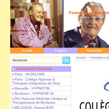
Formation en Hypnose
Hypnothérapeutes: Hypnose Erickso
Accueil
Congrès
Formations
Accueil
>
Formations H
Formations Hypnose
Paris - IN-DOLORE
Paris - Collège Hypnose &
Thérapies Intégratives de Paris
Marseille - HYPNOTIM
Bordeaux - HYPNOSE 33
DIU Hypnose Médicale Clinique et
Thérapeutique de Bordeaux
BELGIQUE: HypnoLIEGE