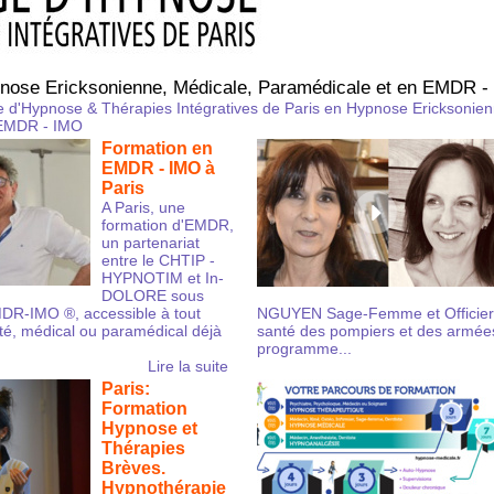
nose Ericksonienne, Médicale, Paramédicale et en EMDR -
 d'Hypnose & Thérapies Intégratives de Paris en Hypnose Ericksonien
 EMDR - IMO
Formation en
EMDR - IMO à
Paris
A Paris, une
formation d'EMDR,
un partenariat
entre le CHTIP -
HYPNOTIM et In-
DOLORE sous
MDR-IMO ®, accessible à tout
NGUYEN Sage-Femme et Officier 
té, médical ou paramédical déjà
santé des pompiers et des armées
programme...
Lire la suite
Paris:
Formation
Hypnose et
Thérapies
Brèves.
Hypnothérapie