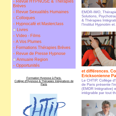
Revue HYPNOSE & Thérapies
Brèves
Revue Sexualités Humaines
EMDR-IMO, Thérapie
Solutions, Psychotr
Colloques
& Thérapies Intégrati
Hypnocafé et Masterclass
l'Institut Hypnotim et.
Livres
Video - Films
A Vos Plumes
Formations Thérapies Brèves
Revue de Presse Hypnose
Annuaire Region
Opportunités
et différences. C
Ericksonienne Pa
Formation Hypnose à Paris.
Le CHTIP, Collège d
Collège d'Hypnose & Thérapies Intégratives de
de Paris présente l'
Paris
(EMDR Intégrative) e
intégrable par tout 