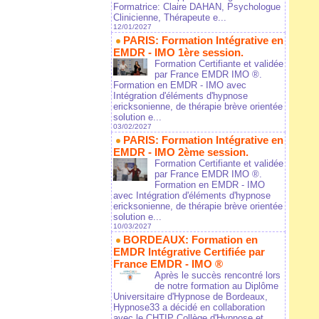
Formatrice: Claire DAHAN, Psychologue
Clinicienne, Thérapeute e...
12/01/2027
PARIS: Formation Intégrative en
EMDR - IMO 1ère session.
Formation Certifiante et validée
par France EMDR IMO ®.
Formation en EMDR - IMO avec
Intégration d'éléments d'hypnose
ericksonienne, de thérapie brève orientée
solution e...
03/02/2027
PARIS: Formation Intégrative en
EMDR - IMO 2ème session.
Formation Certifiante et validée
par France EMDR IMO ®.
Formation en EMDR - IMO
avec Intégration d'éléments d'hypnose
ericksonienne, de thérapie brève orientée
solution e...
10/03/2027
BORDEAUX: Formation en
EMDR Intégrative Certifiée par
France EMDR - IMO ®
Après le succès rencontré lors
de notre formation au Diplôme
Universitaire d'Hypnose de Bordeaux,
Hypnose33 a décidé en collaboration
avec le CHTIP Collège d'Hypnose et