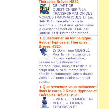
Thérapies Brèves HS20.
DE L’ART DE
QUESTIONNER À LA
TRANSFORMATION DES
MONDES TRAUMATIQUES. Dr Eric
BARDOT «Une éthique de la
rencontre ». C’est ainsi qu’est défini
le questionnement en TLMR par
l’auteur. Et d’illustrer son propos...
Questionner un lombalgique.
Revue Hypnose et Thérapies
Brèves HS20.
Dr Dominique MEGGLÉ.
Pour la même plainte de
douleur lombalgique,
passée au questionnement
thérapeutique, nous est restitué le
script brut, suivi du même script
détaillé et commenté. Une « double
visée » qui nous éclaire sur le fait
qu’un...
Que ressentez-vous maintenant
dans le corps ? Revue Hypnose et
Thérapies Brèves HS20.
« VIENS, J’T’EMMÈNE AU
VENT… ». LILIANA
FODOREAN ET