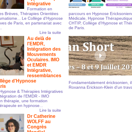
Intégrative
Formation en
s Brèves, Thérapies Orientées
parcours en Hypnose Ericksonie
aumatisme... Le Collège d'Hypnose
Médicale, Hypnose Thérapeutiqu
ves de Paris, en partenariat avec
CHTIP, Collège d'Hypnose et Thér
..
de Paris.
Lire la suite
Au delà de
l'EMDR,
Intégration des
Mouvements
Oculaires. IMO
et EMDR
Intégrative,
ressemblances
ollège d'Hypnose
Fondamentalement éricksonien, il 
ris
Roxanna Erickson-Klein d'un travai
'Hypnose & Thérapies Intégratives
intégration de l'EMDR - IMO
n thérapie, une formation
thérapeute en hypnose...
Lire la suite
Dr Catherine
WOLFF au
Congrès