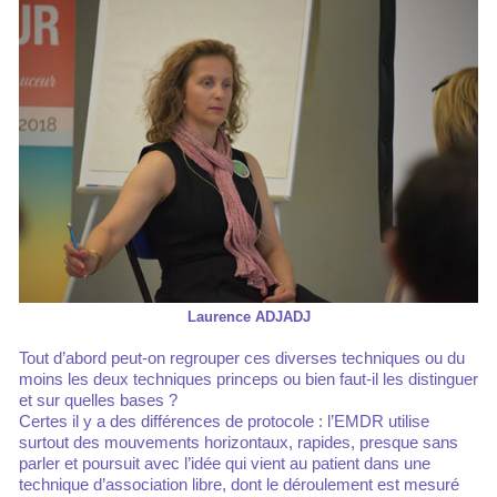
Laurence ADJADJ
Tout d’abord peut-on regrouper ces diverses techniques ou du
moins les deux techniques princeps ou bien faut-il les distinguer
et sur quelles bases ?
Certes il y a des différences de protocole : l’EMDR utilise
surtout des mouvements horizontaux, rapides, presque sans
parler et poursuit avec l’idée qui vient au patient dans une
technique d’association libre, dont le déroulement est mesuré