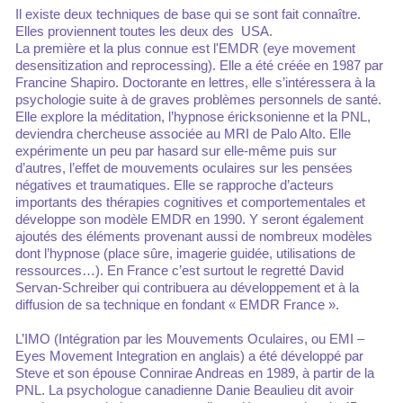
Il existe deux techniques de base qui se sont fait connaître.
Elles proviennent toutes les deux des USA.
La première et la plus connue est l'EMDR (eye movement
desensitization and reprocessing). Elle a été créée en 1987 par
Francine Shapiro. Doctorante en lettres, elle s’intéressera à la
psychologie suite à de graves problèmes personnels de santé.
Elle explore la méditation, l’hypnose éricksonienne et la PNL,
deviendra chercheuse associée au MRI de Palo Alto. Elle
expérimente un peu par hasard sur elle-même puis sur
d’autres, l’effet de mouvements oculaires sur les pensées
négatives et traumatiques. Elle se rapproche d’acteurs
importants des thérapies cognitives et comportementales et
développe son modèle EMDR en 1990. Y seront également
ajoutés des éléments provenant aussi de nombreux modèles
dont l’hypnose (place sûre, imagerie guidée, utilisations de
ressources…). En France c’est surtout le regretté David
Servan-Schreiber qui contribuera au développement et à la
diffusion de sa technique en fondant « EMDR France ».
L’IMO (Intégration par les Mouvements Oculaires, ou EMI –
Eyes Movement Integration en anglais) a été développé par
Steve et son épouse Connirae Andreas en 1989, à partir de la
PNL. La psychologue canadienne Danie Beaulieu dit avoir