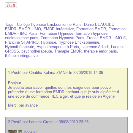
Tags
:
Collège Hypnose Ericksonienne Paris
,
Danie BEAULIEU
,
EMDR
,
EMDR - IMO
,
EMDR Intégrative
,
Formation EMDR
,
Formation
EMDR - IMO Paris
,
Formation Hypnose
,
formation hypnose
ericksonienne paris
,
Formation Hypnose Paris
,
France EMDR - IMO ®
,
Francine SHAPIRO
,
Hypnose
,
Hypnose Ericksonienne
,
Hypnothérapeute
,
Hypnothérapeute à Paris
,
Laurence Adjadj
,
Laurent
GROSS
,
psychothérapeute
,
Thérapie EMDR
,
therapie emdr paris
,
thérapie intégrative
1.
Posté par
Chabha Kahina ZIANE
le 28/06/2019 14:06
Bonjour
Je souhaiterai savoir quelles sont les exigences pour pouvoir
prétendre à une formation EMDR sachant que je suis diplômée d
une école de commerce HEC alger, et que je réside en Algérie
Merci par avance
2.
Posté par
Laurent Gross
le 08/08/2019 23:26
Bonsoir,