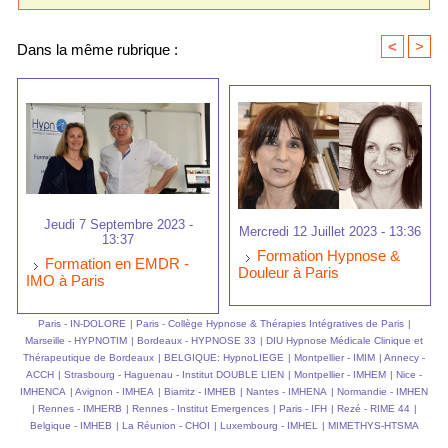
<
>
Dans la même rubrique :
Jeudi 7 Septembre 2023 -
Mercredi 12 Juillet 2023 - 13:36
13:37
Formation Hypnose &
Formation en EMDR -
Douleur à Paris
IMO à Paris
Paris - IN-DOLORE
|
Paris - Collège Hypnose & Thérapies Intégratives de Paris
|
Marseille - HYPNOTIM
|
Bordeaux - HYPNOSE 33
|
DIU Hypnose Médicale Clinique et
Thérapeutique de Bordeaux
|
BELGIQUE: HypnoLIEGE
|
Montpellier - IMIM
|
Annecy -
ACCH
|
Strasbourg - Haguenau - Institut DOUBLE LIEN
|
Montpellier - IMHEM
|
Nice -
IMHENCA
|
Avignon - IMHEA
|
Biarritz - IMHEB
|
Nantes - IMHENA
|
Normandie - IMHEN
|
Rennes - IMHERB
|
Rennes - Institut Emergences
|
Paris - IFH
|
Rezé - RIME 44
|
Belgique - IMHEB
|
La Réunion - CHOI
|
Luxembourg - IMHEL
|
MIMETHYS-HTSMA