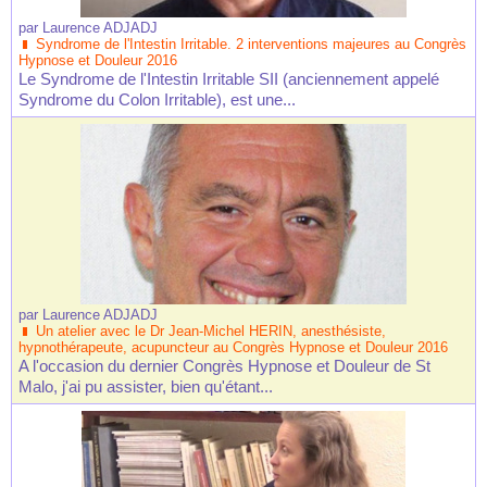
par
Laurence ADJADJ
Syndrome de l'Intestin Irritable. 2 interventions majeures au Congrès
Hypnose et Douleur 2016
Le Syndrome de l'Intestin Irritable SII (anciennement appelé
Syndrome du Colon Irritable), est une...
par
Laurence ADJADJ
Un atelier avec le Dr Jean-Michel HERIN, anesthésiste,
hypnothérapeute, acupuncteur au Congrès Hypnose et Douleur 2016
A l'occasion du dernier Congrès Hypnose et Douleur de St
Malo, j'ai pu assister, bien qu'étant...