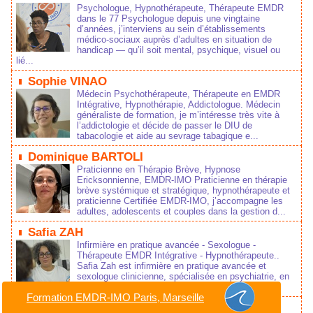
Psychologue, Hypnothérapeute, Thérapeute EMDR
dans le 77 Psychologue depuis une vingtaine
d’années, j’interviens au sein d’établissements
médico‑sociaux auprès d’adultes en situation de
handicap — qu’il soit mental, psychique, visuel ou
lié...
Sophie VINAO
Médecin Psychothérapeute, Thérapeute en EMDR
Intégrative, Hypnothérapie, Addictologue. Médecin
généraliste de formation, je m’intéresse très vite à
l’addictologie et décide de passer le DIU de
tabacologie et aide au sevrage tabagique e...
Dominique BARTOLI
Praticienne en Thérapie Brève, Hypnose
Ericksonnienne, EMDR-IMO Praticienne en thérapie
brève systémique et stratégique, hypnothérapeute et
praticienne Certifiée EMDR-IMO, j’accompagne les
adultes, adolescents et couples dans la gestion d...
Safia ZAH
Infirmière en pratique avancée - Sexologue -
Thérapeute EMDR Intégrative - Hypnothérapeute..
Safia Zah est infirmière en pratique avancée et
sexologue clinicienne, spécialisée en psychiatrie, en
addictologie et en santé sexuelle. Elle exerc...
Formation EMDR-IMO Paris, Marseille
Sophie PRAT