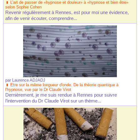
L’art de passer de «hypnose et douleur» à «hypnose et bien être»
selon Sophie Cohen
Revenir régulièrement à Rennes, est pour moi une évidence,
afin de venir écouter, comprendre...
par
Laurence ADJADJ
Etre sur la même longueur d'onde. De la théorie quantique à
l'hypnose, vue par le Dr Claude Virot
Dernièrement, je me suis rendue à Rennes pour suivre
l’intervention du Dr Claude Virot sur un thème...