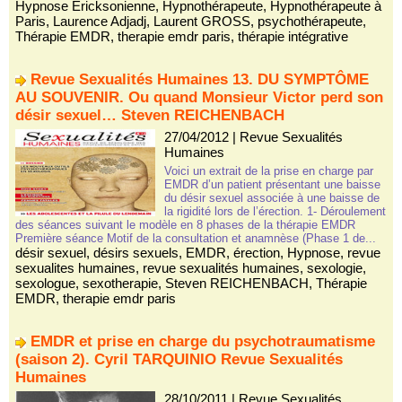
Hypnose Ericksonienne
,
Hypnothérapeute
,
Hypnothérapeute à
Paris
,
Laurence Adjadj
,
Laurent GROSS
,
psychothérapeute
,
Thérapie EMDR
,
therapie emdr paris
,
thérapie intégrative
Revue Sexualités Humaines 13. DU SYMPTÔME
AU SOUVENIR. Ou quand Monsieur Victor perd son
désir sexuel… Steven REICHENBACH
27/04/2012
|
Revue Sexualités
Humaines
Voici un extrait de la prise en charge par
EMDR d’un patient présentant une baisse
du désir sexuel associée à une baisse de
la rigidité lors de l’érection. 1- Déroulement
des séances suivant le modèle en 8 phases de la thérapie EMDR
Première séance Motif de la consultation et anamnèse (Phase 1 de...
désir sexuel
,
désirs sexuels
,
EMDR
,
érection
,
Hypnose
,
revue
sexualites humaines
,
revue sexualités humaines
,
sexologie
,
sexologue
,
sexotherapie
,
Steven REICHENBACH
,
Thérapie
EMDR
,
therapie emdr paris
EMDR et prise en charge du psychotraumatisme
(saison 2). Cyril TARQUINIO Revue Sexualités
Humaines
28/10/2011
|
Revue Sexualités