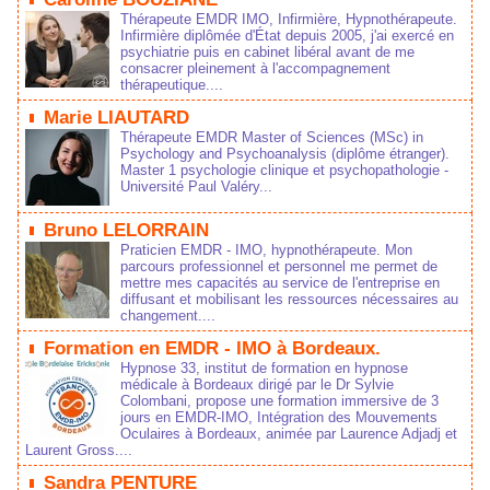
Thérapeute EMDR IMO, Infirmière, Hypnothérapeute.
Infirmière diplômée d'État depuis 2005, j'ai exercé en
psychiatrie puis en cabinet libéral avant de me
consacrer pleinement à l'accompagnement
thérapeutique....
Marie LIAUTARD
Thérapeute EMDR Master of Sciences (MSc) in
Psychology and Psychoanalysis (diplôme étranger).
Master 1 psychologie clinique et psychopathologie -
Université Paul Valéry...
Bruno LELORRAIN
Praticien EMDR - IMO, hypnothérapeute. Mon
parcours professionnel et personnel me permet de
mettre mes capacités au service de l'entreprise en
diffusant et mobilisant les ressources nécessaires au
changement....
Formation en EMDR - IMO à Bordeaux.
Hypnose 33, institut de formation en hypnose
médicale à Bordeaux dirigé par le Dr Sylvie
Colombani, propose une formation immersive de 3
jours en EMDR-IMO, Intégration des Mouvements
Oculaires à Bordeaux, animée par Laurence Adjadj et
Laurent Gross....
Sandra PENTURE