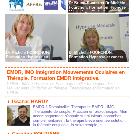
Avis sur les Formations EMDR
Dr Bruno Suarez et Dr Michèle
en France
Fourchon. Formation Hypnose
Médicale en Radiodiagnostic,
Radiothérapie à Paris
Dr Michele FOURCHON,
Dr Michèle FOURCHON,
Formation Hypnose en
Formation Hypnose et cancer
cancérologie
EMDR, IMO Intégration Mouvements Oculaires en
Thérapie. Formation EMDR Intégrative.
EMDR - IMO en France, de Paris à Marseille. Intégration des
Mouvements Oculaires en thérapie. Thérapeutes et Formation en
EMDR
Issahar HARDY
EMDR à Romainville: Thérapeute EMDR - IMO,
Thérapeute de couple, Praticien en Sexothérapie. Mon
accompagnement s'appuie sur plusieurs approches
complémentaires : la thérapie brève orientée solution ,
la thérapie conjugale, la sexothérapie, e...
Caroline BOUZIANE