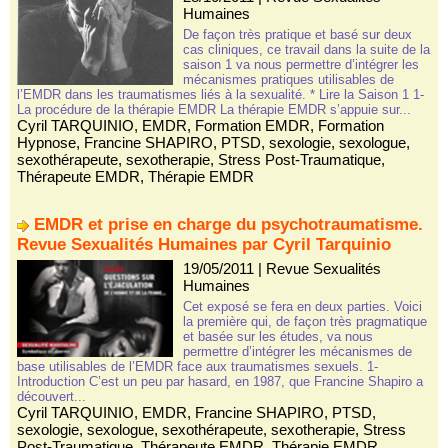
Humaines
De façon très pratique et basé sur deux
cas cliniques, ce travail dans la suite de la
saison 1 va nous permettre d’intégrer les
mécanismes pratiques utilisables de
l’EMDR dans les traumatismes liés à la sexualité. * Lire la Saison 1 1-
La procédure de la thérapie EMDR La thérapie EMDR s’appuie sur...
Cyril TARQUINIO
,
EMDR
,
Formation EMDR
,
Formation
Hypnose
,
Francine SHAPIRO
,
PTSD
,
sexologie
,
sexologue
,
sexothérapeute
,
sexotherapie
,
Stress Post-Traumatique
,
Thérapeute EMDR
,
Thérapie EMDR
EMDR et prise en charge du psychotraumatisme.
Revue Sexualités Humaines par Cyril Tarquinio
19/05/2011
|
Revue Sexualités
Humaines
Cet exposé se fera en deux parties. Voici
la première qui, de façon très pragmatique
et basée sur les études, va nous
permettre d’intégrer les mécanismes de
base utilisables de l’EMDR face aux traumatismes sexuels. 1-
Introduction C’est un peu par hasard, en 1987, que Francine Shapiro a
découvert...
Cyril TARQUINIO
,
EMDR
,
Francine SHAPIRO
,
PTSD
,
sexologie
,
sexologue
,
sexothérapeute
,
sexotherapie
,
Stress
Post-Traumatique
,
Thérapeute EMDR
,
Thérapie EMDR