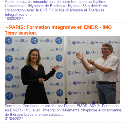
Après le succès rencontré lors de notre formation au Diplôme
Universitaire d'Hypnose de Bordeaux, Hypnose33 a décidé en
collaboration avec le CHTIP Collège d'Hypnose et Thérapies
Intégratives d...
16/03/2027
PARIS: Formation Intégrative en EMDR - IMO
3ème session.
Formation Certifiante et validée par France EMDR IMO ®. Formation
en EMDR - IMO avec l'Intégration d'éléments d'hypnose ericksonienne,
de thérapie brève orientée solutio...
01/04/2027