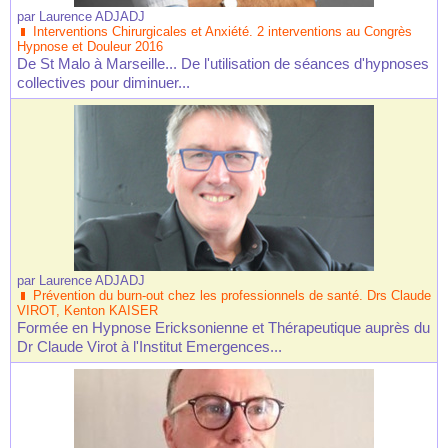
par
Laurence ADJADJ
Interventions Chirurgicales et Anxiété. 2 interventions au Congrès
Hypnose et Douleur 2016
De St Malo à Marseille... De l'utilisation de séances d'hypnoses
collectives pour diminuer...
par
Laurence ADJADJ
Prévention du burn-out chez les professionnels de santé. Drs Claude
VIROT, Kenton KAISER
Formée en Hypnose Ericksonienne et Thérapeutique auprès du
Dr Claude Virot à l'Institut Emergences...