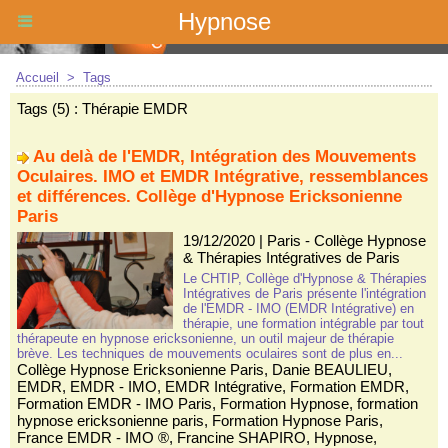
Hypnose
Accueil
>
Tags
Tags (5) : Thérapie EMDR
Au delà de l'EMDR, Intégration des Mouvements
Oculaires. IMO et EMDR Intégrative, ressemblances
et différences. Collège d'Hypnose Ericksonienne
Paris
19/12/2020
|
Paris - Collège Hypnose
& Thérapies Intégratives de Paris
Le CHTIP, Collège d'Hypnose & Thérapies
Intégratives de Paris présente l'intégration
de l'EMDR - IMO (EMDR Intégrative) en
thérapie, une formation intégrable par tout
thérapeute en hypnose ericksonienne, un outil majeur de thérapie
brève. Les techniques de mouvements oculaires sont de plus en...
Collège Hypnose Ericksonienne Paris
,
Danie BEAULIEU
,
EMDR
,
EMDR - IMO
,
EMDR Intégrative
,
Formation EMDR
,
Formation EMDR - IMO Paris
,
Formation Hypnose
,
formation
hypnose ericksonienne paris
,
Formation Hypnose Paris
,
France EMDR - IMO ®
,
Francine SHAPIRO
,
Hypnose
,