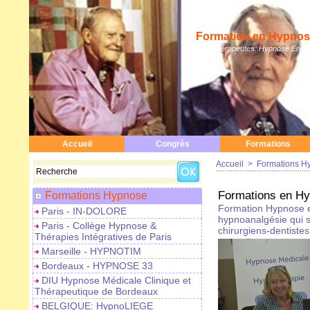
Formation en Hypnose
Hypnothérapeutes: Hypnose Erickso
Accueil
Congrès
Formations
Accueil
>
Formations H
Formations en Hyp
Formations Hypnose
Formation Hypnose e
Paris - IN-DOLORE
hypnoanalgésie qui s
Paris - Collège Hypnose &
chirurgiens-dentistes 
Thérapies Intégratives de Paris
Marseille - HYPNOTIM
Bordeaux - HYPNOSE 33
DIU Hypnose Médicale Clinique et
Thérapeutique de Bordeaux
BELGIQUE: HypnoLIEGE