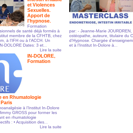
et Violences
Sexuelles.
Apport de
l'hypnose.
Formation
sionnels de santé déjà formés à
par: - Jeanne-Marie JOURDREN, k
nstitut membre de la CFHTB, chez
ostéopathe, auteure, titulaire du 
, à l’IFH ou à l'ACCH. Un
d’Hypnose. Chargée d’enseignem
IN-DOLORE Dates: 3 et...
et à l’Institut In-Dolore à...
Lire la suite
IN-DOLORE,
Formation
e en Rhumatologie
 Paris
analgésie à l’Institut In-Dolore
r Jimmy GROSS pour former les
nt en rhumatologie
ctifs : • Acquisition des...
Lire la suite