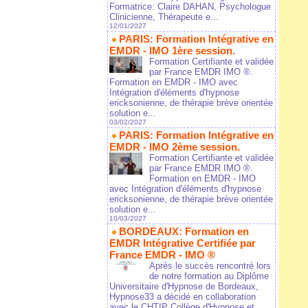
Formatrice: Claire DAHAN, Psychologue
Clinicienne, Thérapeute e...
12/01/2027
PARIS: Formation Intégrative en
EMDR - IMO 1ère session.
Formation Certifiante et validée
par France EMDR IMO ®.
Formation en EMDR - IMO avec
Intégration d'éléments d'hypnose
ericksonienne, de thérapie brève orientée
solution e...
03/02/2027
PARIS: Formation Intégrative en
EMDR - IMO 2ème session.
Formation Certifiante et validée
par France EMDR IMO ®.
Formation en EMDR - IMO
avec Intégration d'éléments d'hypnose
ericksonienne, de thérapie brève orientée
solution e...
10/03/2027
BORDEAUX: Formation en
EMDR Intégrative Certifiée par
France EMDR - IMO ®
Après le succès rencontré lors
de notre formation au Diplôme
Universitaire d'Hypnose de Bordeaux,
Hypnose33 a décidé en collaboration
avec le CHTIP Collège d'Hypnose et