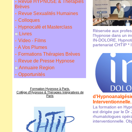
Revue HYPNOSE & Thérapies
Brèves
Revue Sexualités Humaines
Colloques
Hypnocafé et Masterclass
Réservée aux profes
Livres
l'hypnose dans un i
IN-DOLORE, Hypnotim
Video - Films
partenariat CHTIP * 
A Vos Plumes
Formations Thérapies Brèves
Revue de Presse Hypnose
Annuaire Region
Opportunités
Formation Hypnose à Paris.
Collège d'Hypnose & Thérapies Intégratives de
Paris
d'Hypnoanalgési
Interventionnelle.
La formation en Hypno
est dirigée par le D
rhumatologues opéra
interventionnelle. Obje