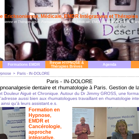
 Ericksonienne, Médicale, EMDR Intégratives et Thérapies 
nienne et Thérapeutique. Formation en Hypnose Médicale, EMDR Intégrative à Paris, Mars
Revue HYPNOSE &
Formations EMDR
Agenda
Thérapies Brèves
ypnose
>
Paris - IN-DOLORE
Paris - IN-DOLORE
noanalgesie dentaire et rhumatologie à Paris. Gestion de l
t Douleur Aiguë et Chronique. Autour du Dr Jimmy GROSS, une forma
'adresse aussi bien aux rhumatologues travaillant en rhumatologie inte
ainsi qu'à leurs assistant.e.s.
Formation en
Hypnose,
EMDR et
Cancérologie,
approche
intégrative.