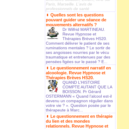
Paris, Marseille. L'avis de
professionnels de santé
Quelles sont les questions
pouvant guider une séance de
mouvements alternatifs ?
Dr Wilfrid MARTINEAU.
Revue Hypnose et
Thérapies Brèves HS20.
Comment délivrer le patient de ses
ruminations mentales ? Le sortir de
ses angoisses nourries par le vécu
traumatique et entretenues par des
pensées figées sur le passé ? E...
Le questionnement narratif en
alcoologie. Revue Hypnose et
Thérapies Brèves HS20.
QUAND L’HISTOIRE
COMPTE AUTANT QUE LA
BOISSON. Pr Gérard
OSTERMANN « Quand l’alcool est-il
devenu un compagnon régulier dans
votre vie ? ». Question posée par le
thérapeute à Marc...
Le questionnement en thérapie
du lien et des mondes
relationnels. Revue Hypnose et