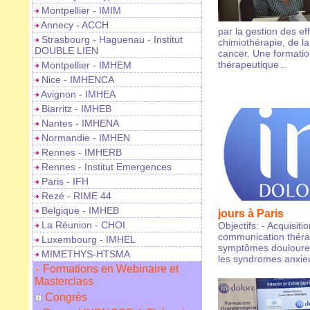
Montpellier - IMIM
Annecy - ACCH
par la gestion des ef
Strasbourg - Haguenau - Institut
chimiothérapie, de la
DOUBLE LIEN
cancer. Une formati
thérapeutique...
Montpellier - IMHEM
Nice - IMHENCA
Avignon - IMHEA
Biarritz - IMHEB
Nantes - IMHENA
Normandie - IMHEN
Rennes - IMHERB
Rennes - Institut Emergences
Paris - IFH
Rezé - RIME 44
Belgique - IMHEB
jours à Paris
La Réunion - CHOI
Objectifs: - Acquisit
communication thérap
Luxembourg - IMHEL
symptômes douloureu
MIMETHYS-HTSMA
les syndromes anxieu
Formations en Webinaire et
Masterclass
Congrès