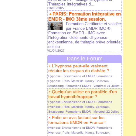
Thérapies Intégratives d...
16/03/2027
PARIS: Formation Intégrative en
EMDR - IMO 3ème session.
Formation Certifiante et validée
par France EMDR IMO ®.
Formation en EMDR - IMO avec
l'Intégration d'éléments d'hypnose
ericksonienne, de thérapie brève orientée
solutio...
01/04/2027
Dans le Forum
L'hypnose peut-elle vraiment
réduire les risques du diabète ?
Hypnose Ericksonienne et EMDR: Formations
Hypnose, Paris, Marseille, Nancy, Bordeaux,
Strasbourg. Formations EMDR
- Vendredi 31 Juillet
Quelqu'un utilise en parallèle d'un
travail hypnothérapique ?
Hypnose Ericksonienne et EMDR: Formations
Hypnose, Paris, Marseille, Nancy, Bordeaux,
Strasbourg. Formations EMDR
- Mercredi 22 Juillet
Enfin un avis factuel sur les
formations EMDR en France !
Hypnose Ericksonienne et EMDR: Formations
Hypnose, Paris, Marseille, Nancy, Bordeaux,