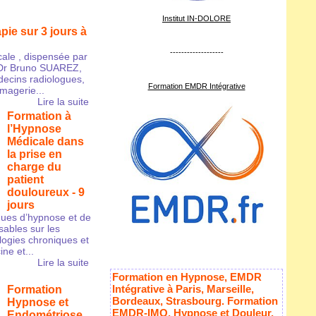
Institut IN-DOLORE
pie sur 3 jours à
-------------------
ale , dispensée par
 Dr Bruno SUAREZ,
ecins radiologues,
Formation EMDR Intégrative
imagerie...
Lire la suite
Formation à
l’Hypnose
Médicale dans
la prise en
charge du
patient
douloureux - 9
jours
iques d’hypnose et de
sables sur les
ogies chroniques et
ne et...
Lire la suite
Formation en Hypnose, EMDR
Intégrative à Paris, Marseille,
Formation
Bordeaux, Strasbourg. Formation
Hypnose et
EMDR-IMO, Hypnose et Douleur,
Endométriose,