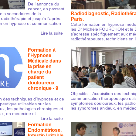
De l'annonce du
cancer, en passant
Radiodiagnostic, Radiothéra
fets secondaires de la
 radiothérapie et jusqu'a l'après-
Paris.
on en hypnose et communication
Cette formation en hypnose médic
les Dr Michèle FOURCHON et le
Lire la suite
s’adresse spécifiquement aux méd
radiothérapeutes, techniciens en 
Formation à
l’Hypnose
Médicale dans
la prise en
charge du
patient
douloureux
chronique - 9
Objectifs: - Acquisition des techn
communication thérapeutique utili
ion des techniques d’hypnose et de
symptômes douloureux, les pathol
eutique utilisables sur les
les syndromes anxieux, en médeci
x, les pathologies chroniques et
x, en médecine et...
Lire la suite
Formation
Endométriose,
Intestin Irritable