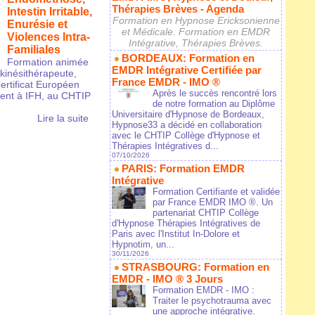
Thérapies Brèves - Agenda
Intestin Irritable,
Formation en Hypnose Ericksonienne
Enurésie et
et Médicale. Formation en EMDR
Violences Intra-
Intégrative, Thérapies Brèves.
Familiales
BORDEAUX: Formation en
Formation animée
EMDR Intégrative Certifiée par
inésithérapeute,
France EMDR - IMO ®
Certificat Européen
Après le succès rencontré lors
ent à IFH, au CHTIP
de notre formation au Diplôme
Universitaire d'Hypnose de Bordeaux,
Lire la suite
Hypnose33 a décidé en collaboration
avec le CHTIP Collège d'Hypnose et
Thérapies Intégratives d...
07/10/2026
PARIS: Formation EMDR
Intégrative
Formation Certifiante et validée
par France EMDR IMO ®. Un
partenariat CHTIP Collège
d'Hypnose Thérapies Intégratives de
Paris avec l'Institut In-Dolore et
Hypnotim, un...
30/11/2026
STRASBOURG: Formation en
EMDR - IMO ® 3 Jours
Formation EMDR - IMO :
Traiter le psychotrauma avec
une approche intégrative.