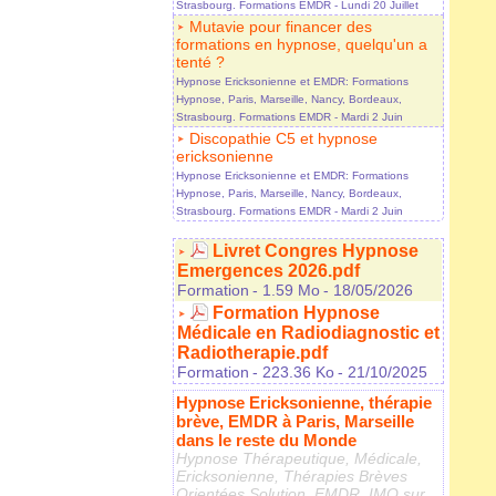
Strasbourg. Formations EMDR
- Lundi 20 Juillet
Mutavie pour financer des
formations en hypnose, quelqu'un a
tenté ?
Hypnose Ericksonienne et EMDR: Formations
Hypnose, Paris, Marseille, Nancy, Bordeaux,
Strasbourg. Formations EMDR
- Mardi 2 Juin
Discopathie C5 et hypnose
ericksonienne
Hypnose Ericksonienne et EMDR: Formations
Hypnose, Paris, Marseille, Nancy, Bordeaux,
Strasbourg. Formations EMDR
- Mardi 2 Juin
Livret Congres Hypnose
Emergences 2026.pdf
Formation
- 1.59 Mo
- 18/05/2026
Formation Hypnose
Médicale en Radiodiagnostic et
Radiotherapie.pdf
Formation
- 223.36 Ko
- 21/10/2025
Hypnose Ericksonienne, thérapie
brève, EMDR à Paris, Marseille
dans le reste du Monde
Hypnose Thérapeutique, Médicale,
Ericksonienne, Thérapies Brèves
Orientées Solution, EMDR, IMO sur