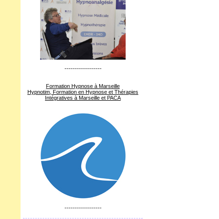
-------------------
Formation Hypnose à Marseille
Hypnotim, Formation en Hypnose et Thérapies
Intégratives à Marseille et PACA
-------------------