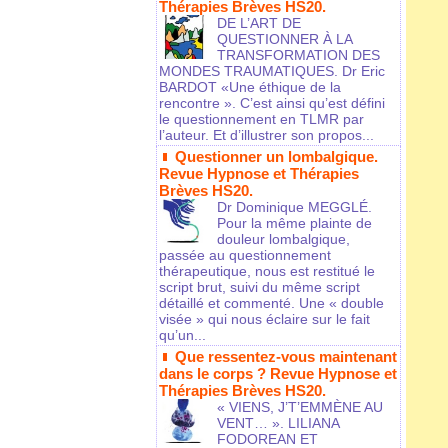
Thérapies Brèves HS20.
DE L’ART DE
QUESTIONNER À LA
TRANSFORMATION DES
MONDES TRAUMATIQUES. Dr Eric
BARDOT «Une éthique de la
rencontre ». C’est ainsi qu’est défini
le questionnement en TLMR par
l’auteur. Et d’illustrer son propos...
Questionner un lombalgique.
Revue Hypnose et Thérapies
Brèves HS20.
Dr Dominique MEGGLÉ.
Pour la même plainte de
douleur lombalgique,
passée au questionnement
thérapeutique, nous est restitué le
script brut, suivi du même script
détaillé et commenté. Une « double
visée » qui nous éclaire sur le fait
qu’un...
Que ressentez-vous maintenant
dans le corps ? Revue Hypnose et
Thérapies Brèves HS20.
« VIENS, J’T’EMMÈNE AU
VENT… ». LILIANA
FODOREAN ET