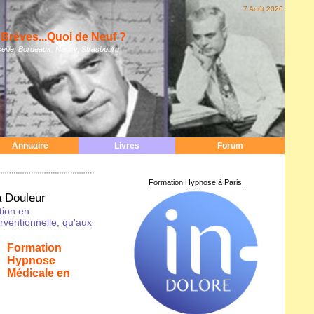
7 Août 2026
Brèves...Quoi de Neuf ?
eille, Bordeaux, Nancy, Strasbourg
Annuaire
Livres
Forum
Formation Hypnose à Paris
a Douleur
tion en
rventionnelle, qu'aux
Formation
Hypnose
Médicale en