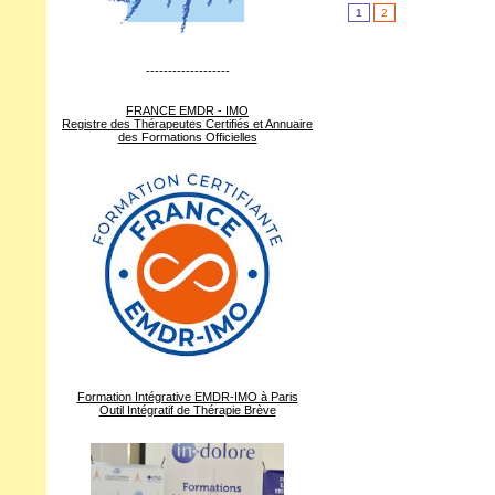
1
2
-------------------
FRANCE EMDR - IMO
Registre des Thérapeutes Certifiés et Annuaire
des Formations Officielles
Formation Intégrative EMDR-IMO à Paris
Outil Intégratif de Thérapie Brève