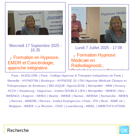
Mercredi 17 Septembre 2025 -
Lundi 7 Juillet 2025 - 17:08
16:35
Formation Hypnose
Formation en Hypnose,
Médicale en
EMDR et Cancérologie,
Radiodiagnostic,
approche intégrative.
Radiothérapie sur 3 jours à
Paris.
Paris - IN-DOLORE
|
Paris - Collège Hypnose & Thérapies Intégratives de Paris
|
Marseille - HYPNOTIM
|
Bordeaux - HYPNOSE 33
|
DIU Hypnose Médicale Clinique et
Thérapeutique de Bordeaux
|
BELGIQUE: HypnoLIEGE
|
Montpellier - IMIM
|
Annecy -
ACCH
|
Strasbourg - Haguenau - Institut DOUBLE LIEN
|
Montpellier - IMHEM
|
Nice -
IMHENCA
|
Avignon - IMHEA
|
Biarritz - IMHEB
|
Nantes - IMHENA
|
Normandie - IMHEN
|
Rennes - IMHERB
|
Rennes - Institut Emergences
|
Paris - IFH
|
Rezé - RIME 44
|
Belgique - IMHEB
|
La Réunion - CHOI
|
Luxembourg - IMHEL
|
MIMETHYS-HTSMA