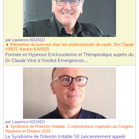
par
Laurence ADJADJ
Prévention du burn-out chez les professionnels de santé. Drs Claude
VIROT, Kenton KAISER
Formée en Hypnose Ericksonienne et Thérapeutique auprès du
Dr Claude Virot à l'Institut Emergences...
par
Laurence ADJADJ
Syndrome de l'Intestin Irritable. 2 interventions majeures au Congrès
Hypnose et Douleur 2016
Le Syndrome de l'Intestin Irritable SII (anciennement appelé