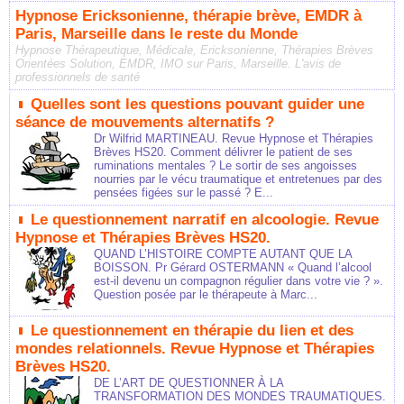
Hypnose Ericksonienne, thérapie brève, EMDR à
Paris, Marseille dans le reste du Monde
Hypnose Thérapeutique, Médicale, Ericksonienne, Thérapies Brèves
Orientées Solution, EMDR, IMO sur Paris, Marseille. L'avis de
professionnels de santé
Quelles sont les questions pouvant guider une
séance de mouvements alternatifs ?
Dr Wilfrid MARTINEAU. Revue Hypnose et Thérapies
Brèves HS20. Comment délivrer le patient de ses
ruminations mentales ? Le sortir de ses angoisses
nourries par le vécu traumatique et entretenues par des
pensées figées sur le passé ? E...
Le questionnement narratif en alcoologie. Revue
Hypnose et Thérapies Brèves HS20.
QUAND L’HISTOIRE COMPTE AUTANT QUE LA
BOISSON. Pr Gérard OSTERMANN « Quand l’alcool
est-il devenu un compagnon régulier dans votre vie ? ».
Question posée par le thérapeute à Marc...
Le questionnement en thérapie du lien et des
mondes relationnels. Revue Hypnose et Thérapies
Brèves HS20.
DE L’ART DE QUESTIONNER À LA
TRANSFORMATION DES MONDES TRAUMATIQUES.