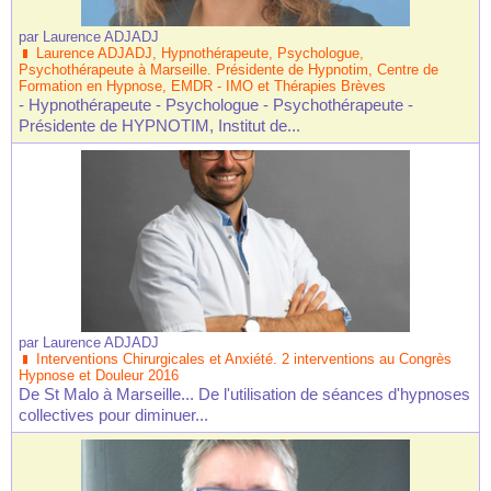
par
Laurence ADJADJ
Laurence ADJADJ, Hypnothérapeute, Psychologue,
Psychothérapeute à Marseille. Présidente de Hypnotim, Centre de
Formation en Hypnose, EMDR - IMO et Thérapies Brèves
- Hypnothérapeute - Psychologue - Psychothérapeute -
Présidente de HYPNOTIM, Institut de...
par
Laurence ADJADJ
Interventions Chirurgicales et Anxiété. 2 interventions au Congrès
Hypnose et Douleur 2016
De St Malo à Marseille... De l'utilisation de séances d'hypnoses
collectives pour diminuer...