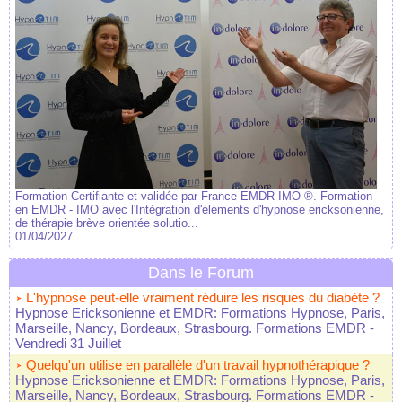
Formation Certifiante et validée par France EMDR IMO ®. Formation
en EMDR - IMO avec l'Intégration d'éléments d'hypnose ericksonienne,
de thérapie brève orientée solutio...
01/04/2027
Dans le Forum
L'hypnose peut-elle vraiment réduire les risques du diabète ?
Hypnose Ericksonienne et EMDR: Formations Hypnose, Paris,
Marseille, Nancy, Bordeaux, Strasbourg. Formations EMDR
-
Vendredi 31 Juillet
Quelqu'un utilise en parallèle d'un travail hypnothérapique ?
Hypnose Ericksonienne et EMDR: Formations Hypnose, Paris,
Marseille, Nancy, Bordeaux, Strasbourg. Formations EMDR
-