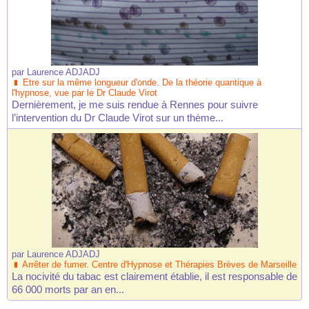
par
Laurence ADJADJ
Etre sur la même longueur d'onde. De la théorie quantique à
l'hypnose, vue par le Dr Claude Virot
Dernièrement, je me suis rendue à Rennes pour suivre
l’intervention du Dr Claude Virot sur un thème...
par
Laurence ADJADJ
Arrêter de fumer. Centre d'Hypnose et Thérapies Brèves de Marseille
La nocivité du tabac est clairement établie, il est responsable de
66 000 morts par an en...