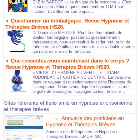
Dr Eric BARDOT «Une éthique de la rencontre ». C’est
ainsi qu’est défini le questionnement en TLMR par
l’auteur. Et d’illustrer son propos...
Questionner un lombalgique. Revue Hypnose et
Thérapies Brèves HS20.
Dr Dominique MEGGLÉ. Pour la même plainte de
douleur lombalgique, passée au questionnement
thérapeutique, nous est restitué le script brut, suivi du
même script détaillé et commenté. Une « double visée »
qui nous éclaire sur le fait qu’un...
Que ressentez-vous maintenant dans le corps ?
Revue Hypnose et Thérapies Brèves HS20.
« VIENS, J’T’EMMÈNE AU VENT… ». LILIANA
FODOREAN ET CATHERINE GENTRIC. Embarquons
dans ce voyage du questionnement dans l’hypnose de
l’acceptation. Nous avons déjà été équipières : la mer,
le golfe de Gascogne, l’Espagne au loin, le voilier...
Sites référents et liens amis en hypnose éricksonienne
et thérapies brèves
Annuaire des praticiens en
Hypnose et Thérapies Brèves
Annuaire des thérapeutes en Hypnose et
Thérapies Brèves, EMDR-IMO