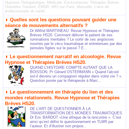
Hypnose Thérapeutique, Médicale, Ericksonienne, Thérapies Brèves
Orientées Solution, EMDR, IMO sur Paris, Marseille. L'avis de
professionnels de santé
Quelles sont les questions pouvant guider une
séance de mouvements alternatifs ?
Dr Wilfrid MARTINEAU. Revue Hypnose et Thérapies
Brèves HS20. Comment délivrer le patient de ses
ruminations mentales ? Le sortir de ses angoisses
nourries par le vécu traumatique et entretenues par des
pensées figées sur le passé ? E...
Le questionnement narratif en alcoologie. Revue
Hypnose et Thérapies Brèves HS20.
QUAND L’HISTOIRE COMPTE AUTANT QUE LA
BOISSON. Pr Gérard OSTERMANN « Quand l’alcool
est-il devenu un compagnon régulier dans votre vie ? ».
Question posée par le thérapeute à Marc...
Le questionnement en thérapie du lien et des
mondes relationnels. Revue Hypnose et Thérapies
Brèves HS20.
DE L’ART DE QUESTIONNER À LA
TRANSFORMATION DES MONDES TRAUMATIQUES.
Dr Eric BARDOT «Une éthique de la rencontre ». C’est
ainsi qu’est défini le questionnement en TLMR par
l’auteur. Et d’illustrer son propos...