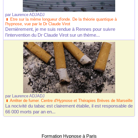
par
Laurence ADJADJ
Etre sur la même longueur d'onde. De la théorie quantique à
l'hypnose, vue par le Dr Claude Virot
Dernièrement, je me suis rendue à Rennes pour suivre
l’intervention du Dr Claude Virot sur un thème...
par
Laurence ADJADJ
Arrêter de fumer. Centre d'Hypnose et Thérapies Brèves de Marseille
La nocivité du tabac est clairement établie, il est responsable de
66 000 morts par an en...
Formation Hypnose à Paris