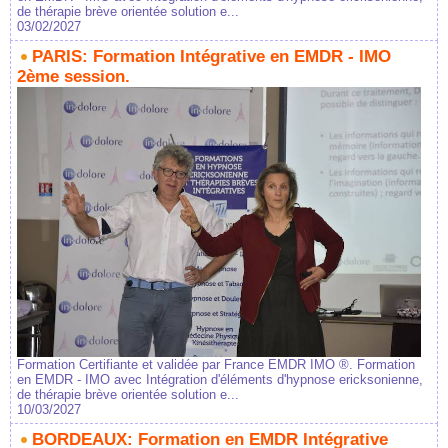
de thérapie brève orientée solution e...
03/02/2027
PARIS: Formation Intégrative en EMDR - IMO
2ème session.
Formation Certifiante et validée par France EMDR IMO ®. Formation
en EMDR - IMO avec Intégration d'éléments d'hypnose ericksonienne,
de thérapie brève orientée solution e...
10/03/2027
BORDEAUX: Formation en EMDR Intégrative