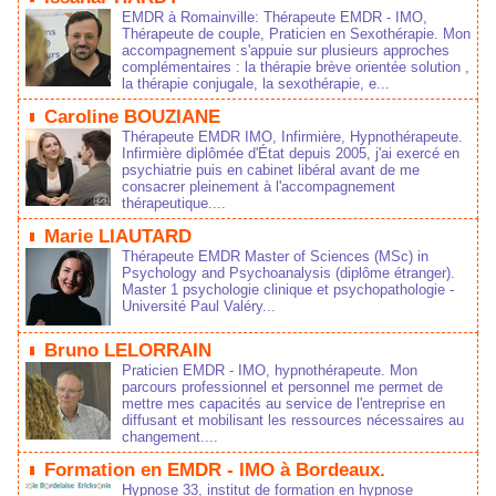
EMDR à Romainville: Thérapeute EMDR - IMO,
Thérapeute de couple, Praticien en Sexothérapie. Mon
accompagnement s'appuie sur plusieurs approches
complémentaires : la thérapie brève orientée solution ,
la thérapie conjugale, la sexothérapie, e...
Caroline BOUZIANE
Thérapeute EMDR IMO, Infirmière, Hypnothérapeute.
Infirmière diplômée d'État depuis 2005, j'ai exercé en
psychiatrie puis en cabinet libéral avant de me
consacrer pleinement à l'accompagnement
thérapeutique....
Marie LIAUTARD
Thérapeute EMDR Master of Sciences (MSc) in
Psychology and Psychoanalysis (diplôme étranger).
Master 1 psychologie clinique et psychopathologie -
Université Paul Valéry...
Bruno LELORRAIN
Praticien EMDR - IMO, hypnothérapeute. Mon
parcours professionnel et personnel me permet de
mettre mes capacités au service de l'entreprise en
diffusant et mobilisant les ressources nécessaires au
changement....
Formation en EMDR - IMO à Bordeaux.
Hypnose 33, institut de formation en hypnose