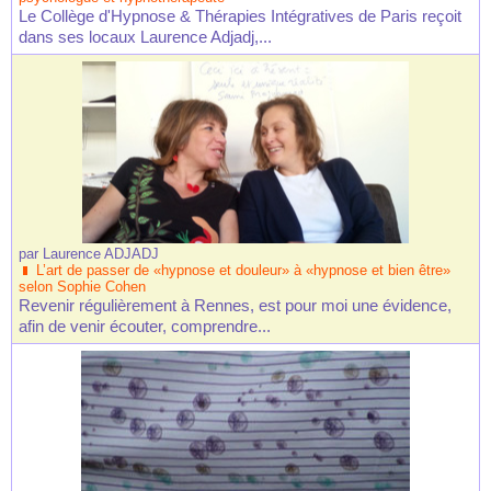
Le Collège d'Hypnose & Thérapies Intégratives de Paris reçoit
dans ses locaux Laurence Adjadj,...
par
Laurence ADJADJ
L’art de passer de «hypnose et douleur» à «hypnose et bien être»
selon Sophie Cohen
Revenir régulièrement à Rennes, est pour moi une évidence,
afin de venir écouter, comprendre...