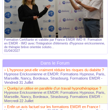
Formation Certifiante et validée par France EMDR IMO ®. Formation
en EMDR - IMO avec l'Intégration d'éléments d'hypnose ericksonienne,
de thérapie brève orientée solutio...
01/04/2027
Dans le Forum
L'hypnose peut-elle vraiment réduire les risques du diabète ?
Hypnose Ericksonienne et EMDR: Formations Hypnose, Paris,
Marseille, Nancy, Bordeaux, Strasbourg. Formations EMDR
-
Vendredi 31 Juillet
Quelqu'un utilise en parallèle d'un travail hypnothérapique ?
Hypnose Ericksonienne et EMDR: Formations Hypnose, Paris,
Marseille, Nancy, Bordeaux, Strasbourg. Formations EMDR
-
Mercredi 22 Juillet
Enfin un avis factuel sur les formations EMDR en France !