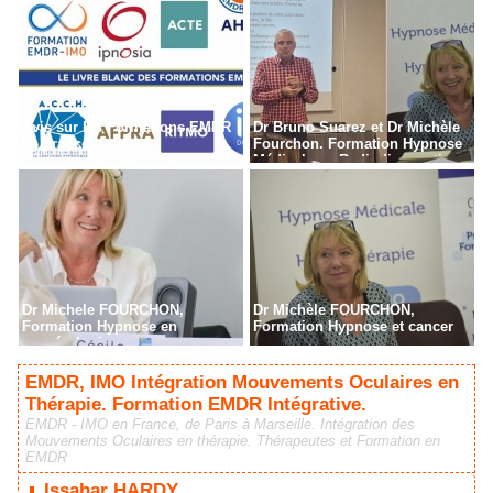
Avis sur les Formations EMDR
Dr Bruno Suarez et Dr Michèle
en France
Fourchon. Formation Hypnose
Médicale en Radiodiagnostic,
Radiothérapie à Paris
Dr Michele FOURCHON,
Dr Michèle FOURCHON,
Formation Hypnose en
Formation Hypnose et cancer
cancérologie
EMDR, IMO Intégration Mouvements Oculaires en
Thérapie. Formation EMDR Intégrative.
EMDR - IMO en France, de Paris à Marseille. Intégration des
Mouvements Oculaires en thérapie. Thérapeutes et Formation en
EMDR
Issahar HARDY