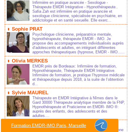
Infirmière en pratique avancée - Sexologue -
Thérapeute EMDR Intégrative - Hypnothérapeute..
Safia Zah est infirmière en pratique avancée et
sexologue clinicienne, spécialisée en psychiatrie, en
addictologie et en santé sexuelle. Elle exerc...
Sophie PRAT
Psychologue clinicienne, préparatrice mentale,
hypnothérapeute, thérapeute EMDR - IMO. Je
propose des accompagnements individualisés auprès
d‘adolescents et adultes, en intégrant différentes
approches thérapeutiques (hypnose, EMDR - IMO......
Olivia MERKES
EMDR près de Bordeaux: Infirmière de formation,
Hypnothérapeute, Thérapeute EMDR Intégrative.
Infirmière de formation, je pratique l’hypnose médicale
et thérapeutique depuis 2018, à la suite de l’obtention
d...
Sylvie MAUREL
Thérapeute en EMDR Intégrative à Nîmes dans le
Gard 30000 Thérapeute analytique membre de la FNP,
Hypnothérapeute et Praticienne en EMDR- IMO ®:
auprès des enfants, des adolescents et des
adultes....
Kathy BAZERQUE
Formation EMDR-IMO Paris, Marseille
Infirmière-Puéricultrice, Hypnothérapeute, Praticienne