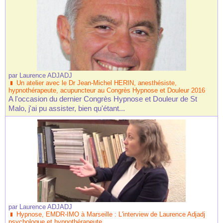
par
Laurence ADJADJ
Un atelier avec le Dr Jean-Michel HERIN, anesthésiste,
hypnothérapeute, acupuncteur au Congrès Hypnose et Douleur 2016
A l'occasion du dernier Congrès Hypnose et Douleur de St
Malo, j'ai pu assister, bien qu'étant...
par
Laurence ADJADJ
Hypnose, EMDR-IMO à Marseille : L'interview de Laurence Adjadj
psychologue et hypnothérapeute