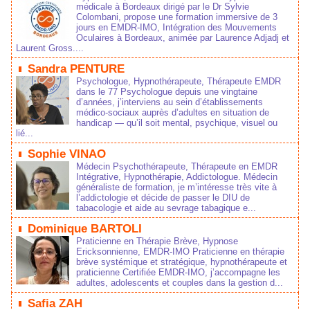
médicale à Bordeaux dirigé par le Dr Sylvie
Colombani, propose une formation immersive de 3
jours en EMDR-IMO, Intégration des Mouvements
Oculaires à Bordeaux, animée par Laurence Adjadj et
Laurent Gross....
Sandra PENTURE
Psychologue, Hypnothérapeute, Thérapeute EMDR
dans le 77 Psychologue depuis une vingtaine
d’années, j’interviens au sein d’établissements
médico‑sociaux auprès d’adultes en situation de
handicap — qu’il soit mental, psychique, visuel ou
lié...
Sophie VINAO
Médecin Psychothérapeute, Thérapeute en EMDR
Intégrative, Hypnothérapie, Addictologue. Médecin
généraliste de formation, je m’intéresse très vite à
l’addictologie et décide de passer le DIU de
tabacologie et aide au sevrage tabagique e...
Dominique BARTOLI
Praticienne en Thérapie Brève, Hypnose
Ericksonnienne, EMDR-IMO Praticienne en thérapie
brève systémique et stratégique, hypnothérapeute et
praticienne Certifiée EMDR-IMO, j’accompagne les
adultes, adolescents et couples dans la gestion d...
Safia ZAH