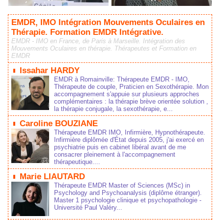
cancérologie
EMDR, IMO Intégration Mouvements Oculaires en
Thérapie. Formation EMDR Intégrative.
EMDR - IMO en France, de Paris à Marseille. Intégration des
Mouvements Oculaires en thérapie. Thérapeutes et Formation en
EMDR
Issahar HARDY
EMDR à Romainville: Thérapeute EMDR - IMO,
Thérapeute de couple, Praticien en Sexothérapie. Mon
accompagnement s'appuie sur plusieurs approches
complémentaires : la thérapie brève orientée solution ,
la thérapie conjugale, la sexothérapie, e...
Caroline BOUZIANE
Thérapeute EMDR IMO, Infirmière, Hypnothérapeute.
Infirmière diplômée d'État depuis 2005, j'ai exercé en
psychiatrie puis en cabinet libéral avant de me
consacrer pleinement à l'accompagnement
thérapeutique....
Marie LIAUTARD
Thérapeute EMDR Master of Sciences (MSc) in
Psychology and Psychoanalysis (diplôme étranger).
Master 1 psychologie clinique et psychopathologie -
Université Paul Valéry...