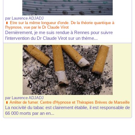
par
Laurence ADJADJ
Etre sur la même longueur d'onde. De la théorie quantique à
l'hypnose, vue par le Dr Claude Virot
Dernièrement, je me suis rendue à Rennes pour suivre
l’intervention du Dr Claude Virot sur un thème...
par
Laurence ADJADJ
Arrêter de fumer. Centre d'Hypnose et Thérapies Brèves de Marseille
La nocivité du tabac est clairement établie, il est responsable de
66 000 morts par an en...