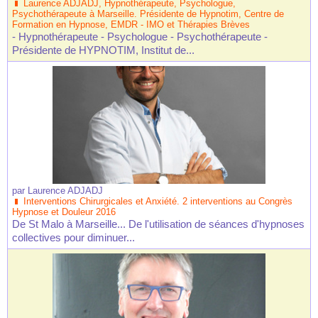
Laurence ADJADJ, Hypnothérapeute, Psychologue,
Psychothérapeute à Marseille. Présidente de Hypnotim, Centre de
Formation en Hypnose, EMDR - IMO et Thérapies Brèves
- Hypnothérapeute - Psychologue - Psychothérapeute -
Présidente de HYPNOTIM, Institut de...
par
Laurence ADJADJ
Interventions Chirurgicales et Anxiété. 2 interventions au Congrès
Hypnose et Douleur 2016
De St Malo à Marseille... De l'utilisation de séances d'hypnoses
collectives pour diminuer...