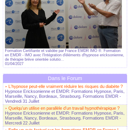
Formation Certifiante et validée par France EMDR IMO ®. Formation
en EMDR - IMO avec l'Intégration d'éléments d'hypnose ericksonienne,
de thérapie brève orientée solutio...
01/04/2027
Dans le Forum
L'hypnose peut-elle vraiment réduire les risques du diabète ?
Hypnose Ericksonienne et EMDR: Formations Hypnose, Paris,
Marseille, Nancy, Bordeaux, Strasbourg. Formations EMDR
-
Vendredi 31 Juillet
Quelqu'un utilise en parallèle d'un travail hypnothérapique ?
Hypnose Ericksonienne et EMDR: Formations Hypnose, Paris,
Marseille, Nancy, Bordeaux, Strasbourg. Formations EMDR
-
Mercredi 22 Juillet
Enfin un avis factuel sur les formations EMDR en France !