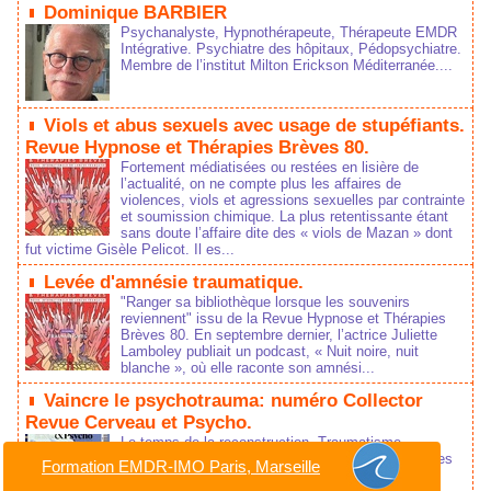
Dominique BARBIER
Psychanalyste, Hypnothérapeute, Thérapeute EMDR
Intégrative. Psychiatre des hôpitaux, Pédopsychiatre.
Membre de l’institut Milton Erickson Méditerranée....
Viols et abus sexuels avec usage de stupéfiants.
Revue Hypnose et Thérapies Brèves 80.
Fortement médiatisées ou restées en lisière de
l’actualité, on ne compte plus les affaires de
violences, viols et agressions sexuelles par contrainte
et soumission chimique. La plus retentissante étant
sans doute l’affaire dite des « viols de Mazan » dont
fut victime Gisèle Pelicot. Il es...
Levée d'amnésie traumatique.
"Ranger sa bibliothèque lorsque les souvenirs
reviennent" issu de la Revue Hypnose et Thérapies
Brèves 80. En septembre dernier, l’actrice Juliette
Lamboley publiait un podcast, « Nuit noire, nuit
blanche », où elle raconte son amnési...
Vaincre le psychotrauma: numéro Collector
Revue Cerveau et Psycho.
Le temps de la reconstruction. Traumatisme
psychique : comprendre ce qui persiste, explorer les
Formation EMDR-IMO Paris, Marseille
chemins du possible. Parce qu'un événement peut