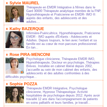
Sylvie MAUREL
Thérapeute en EMDR Intégrative à Nîmes dans le
Gard 30000 Thérapeute analytique membre de la FNP,
Hypnothérapeute et Praticienne en EMDR- IMO ®:
auprès des enfants, des adolescents et des
adultes....
Kathy BAZERQUE
Infirmière-Puéricultrice, Hypnothérapeute, Praticienne
EMDR - IMO auprès d'Enfants - Adolescents et
Adultes. Depuis toujours, le lien avec l’enfant et sa
famille est au cœur de mon parcours professionnel.
En tan...
Rose PIRA-MENCONI
Psychologue clinicienne, Thérapeute EMDR IMO,
Hypnothérapeute, Docteur en psychologie, Thérapies
Brèves. Installée en cabinet libéral depuis 2002,
j’accueille au sein de mon cabinet des enfants, des
adolescents et des adultes confrontées à des
difficultés psychique...
Sophie POZZA
Thérapeute EMDR Intégrative, Psychologue
clinicienne, Hypnose Thérapeutique. Activité
hospitalière de psychologue depuis 2012. Après avoir
travaillé 12 ans dans l'accompagnement de patients
en soins palliatifs et leurs familles, je travaill...