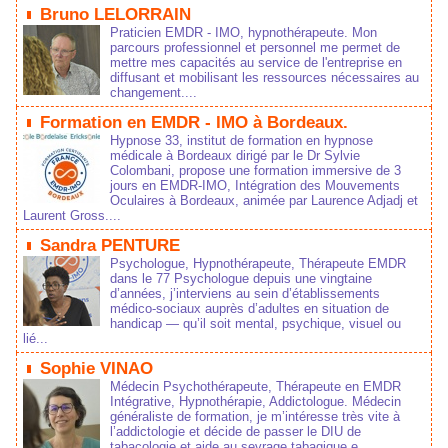
Bruno LELORRAIN
Praticien EMDR - IMO, hypnothérapeute. Mon
parcours professionnel et personnel me permet de
mettre mes capacités au service de l'entreprise en
diffusant et mobilisant les ressources nécessaires au
changement....
Formation en EMDR - IMO à Bordeaux.
Hypnose 33, institut de formation en hypnose
médicale à Bordeaux dirigé par le Dr Sylvie
Colombani, propose une formation immersive de 3
jours en EMDR-IMO, Intégration des Mouvements
Oculaires à Bordeaux, animée par Laurence Adjadj et
Laurent Gross....
Sandra PENTURE
Psychologue, Hypnothérapeute, Thérapeute EMDR
dans le 77 Psychologue depuis une vingtaine
d’années, j’interviens au sein d’établissements
médico‑sociaux auprès d’adultes en situation de
handicap — qu’il soit mental, psychique, visuel ou
lié...
Sophie VINAO
Médecin Psychothérapeute, Thérapeute en EMDR
Intégrative, Hypnothérapie, Addictologue. Médecin
généraliste de formation, je m’intéresse très vite à
l’addictologie et décide de passer le DIU de
tabacologie et aide au sevrage tabagique e...