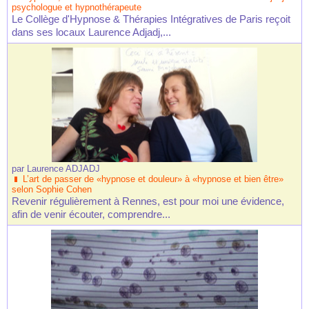
psychologue et hypnothérapeute
Le Collège d'Hypnose & Thérapies Intégratives de Paris reçoit
dans ses locaux Laurence Adjadj,...
par
Laurence ADJADJ
L’art de passer de «hypnose et douleur» à «hypnose et bien être»
selon Sophie Cohen
Revenir régulièrement à Rennes, est pour moi une évidence,
afin de venir écouter, comprendre...