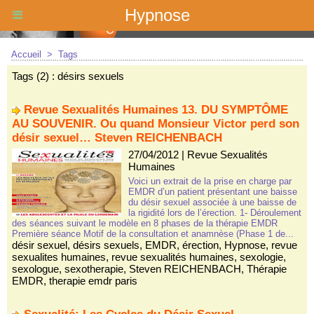
Hypnose
Accueil
>
Tags
Tags (2) : désirs sexuels
Revue Sexualités Humaines 13. DU SYMPTÔME
AU SOUVENIR. Ou quand Monsieur Victor perd son
désir sexuel… Steven REICHENBACH
27/04/2012
|
Revue Sexualités
Humaines
Voici un extrait de la prise en charge par
EMDR d’un patient présentant une baisse
du désir sexuel associée à une baisse de
la rigidité lors de l’érection. 1- Déroulement
des séances suivant le modèle en 8 phases de la thérapie EMDR
Première séance Motif de la consultation et anamnèse (Phase 1 de...
désir sexuel
,
désirs sexuels
,
EMDR
,
érection
,
Hypnose
,
revue
sexualites humaines
,
revue sexualités humaines
,
sexologie
,
sexologue
,
sexotherapie
,
Steven REICHENBACH
,
Thérapie
EMDR
,
therapie emdr paris