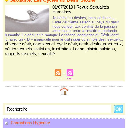
Sexualité: Les Cycles du Désir Sexuel
01/07/2010
|
Revue Sexualités
Humaines
Je désire, tu désires, nous désirons…
Cette deuxième saison au pays du désir
nous conduit aux confins de la passion
amoureuse, entre animalité et profonde
humanité. Le désir et le manque La théorie lacanienne du Désir (écrit
ici avec un « D » majuscule pour le distinguer du simple désir sexuel)...
absence désir
,
acte sexuel
,
cycle désir
,
désir
,
désirs amoureux
,
désirs sexuels
,
exitation
,
frustration
,
Lacan
,
plaisir
,
pulsions
,
rapports sexuels
,
sexualité
Formations Hypnose