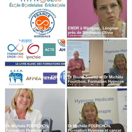
Formation en EMDR à
EMDR à Mérignac, Léognan
Bordeaux - Gironde - 33
près de Bordeaux: Olivia
MERKES, chargée de formation
Avis sur les Formations EMDR
Dr Bruno Suarez et Dr Michèle
en France
Fourchon. Formation Hypnose
Médicale en Radiodiagnostic,
Radiothérapie à Paris
Dr Michele FOURCHON,
Dr Michèle FOURCHON,
Formation Hypnose en
Formation Hypnose et cancer