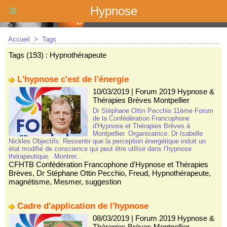
Hypnose
Accueil
>
Tags
Tags (193) : Hypnothérapeute
L'hypnose c'est de l'énergie
10/03/2019
|
Forum 2019 Hypnose &
Thérapies Brèves Montpellier
Dr Stéphane Ottin Pecchio 11ème Forum
de la Confédération Francophone
d'Hypnose et Thérapies Brèves à
Montpellier. Organisatrice: Dr Isabelle
Nickles Objectifs: Ressentir que la perception énergétique induit un
état modifié de conscience qui peut être utilisé dans l’hypnose
thérapeutique. Montrer...
CFHTB Confédération Francophone d'Hypnose et Thérapies
Brèves
,
Dr Stéphane Ottin Pecchio
,
Freud
,
Hypnothérapeute
,
magnétisme
,
Mesmer
,
suggestion
Cadre d'application de l'hypnose
08/03/2019
|
Forum 2019 Hypnose &
Thérapies Brèves Montpellier