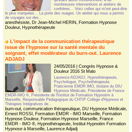
nombreuses interventions et ateliers de
confrères… Voici celles qui m'ont peut-être
le plus marquées… La porte des nuages. Un atelier qui nous a permis
de voyages sur des...
anesthésiste
,
Dr Jean-Michel HERIN
,
Formation Hypnose
Douleur
,
Hypnothérapeute
L'impact de la communication thérapeutique
issue de l'hypnose sur la santé mentale du
soignant, effet modérateur du burn-out. Laurence
ADJADJ
24/05/2016
|
Congrès Hypnose &
Douleur 2016 St Malo
Laurence ADJADJ, Hypnothérapeute,
Psychologue, Psychothérapeute,
Praticienne EMDR IMO, titulaire du DIU
Hypnose Médicale, Présidente de France
EMDR-IMO ®, Présidente de l'Institut de Formation Hypnotim à
Marseille, Responsable Pédagogique du CHTIP Collège d'Hypnose et
Thérapies Intégratives de...
burn-out
,
communication thérapeutique
,
DU Hypnose Médicale
,
Ernest ROSSI
,
Formation EMDR - IMO Marseille
,
Formation
Hypnose Douleur
,
Formation Hypnose Marseille
,
France
EMDR - IMO ®
,
Hypnothérapeute
,
Institut Hypnotim Formation
Hypnose à Marseille
,
Laurence Adjadj