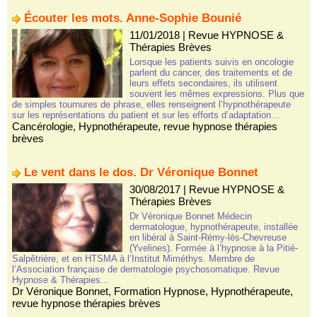
Écouter les mots. Anne-Sophie Bounié
11/01/2018
|
Revue HYPNOSE &
Thérapies Brèves
Lorsque les patients suivis en oncologie
parlent du cancer, des traitements et de
leurs effets secondaires, ils utilisent
souvent les mêmes expressions. Plus que
de simples tournures de phrase, elles renseignent l’hypnothérapeute
sur les représentations du patient et sur les efforts d’adaptation...
Cancérologie
,
Hypnothérapeute
,
revue hypnose thérapies
brèves
Le vent dans le dos. Dr Véronique Bonnet
30/08/2017
|
Revue HYPNOSE &
Thérapies Brèves
Dr Véronique Bonnet Médecin
dermatologue, hypnothérapeute, installée
en libéral à Saint-Rémy-lès-Chevreuse
(Yvelines). Formée à l’hypnose à la Pitié-
Salpêtrière, et en HTSMA à l’Institut Miméthys. Membre de
l’Association française de dermatologie psychosomatique. Revue
Hypnose & Thérapies...
Dr Véronique Bonnet
,
Formation Hypnose
,
Hypnothérapeute
,
revue hypnose thérapies brèves