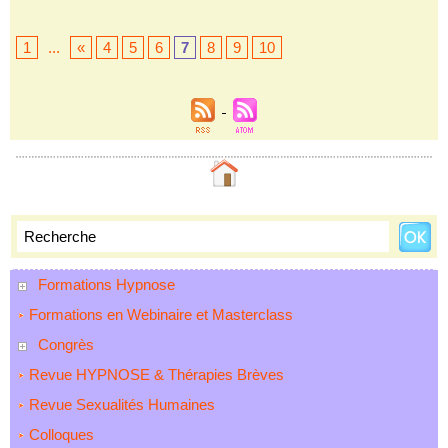
1
...
«
4
5
6
7
8
9
10
Formations Hypnose
Formations en Webinaire et Masterclass
Congrès
Revue HYPNOSE & Thérapies Brèves
Revue Sexualités Humaines
Colloques