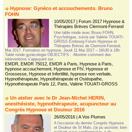
Hypnose: Gynéco et accouchements. Bruno
FOHN
10/05/2017
|
Forum 2017 Hypnose &
Thérapies Brèves Clermont-Ferrand
Une table ronde avec Bruno FOHN,
Psychologue, suivie par Valérie TOUATI-
GROSS Embourg Forum Hypnose et
Thérapies Brèves de Clermont-Ferrand,
Mai 2017. Formation en hypnose. Jeudi 11 Mai 2017 – 16h30 à 18h
Table ronde gynécologie OBJECTIFS : -Montrer comment des
interventions s’appuyant sur...
EMDR
,
EMDR 75012
,
EMDR à Paris
,
Hypnose à Paris
,
hypnose accouchement
,
Hypnose et FIV
,
Hypnose et
Grossesse
,
Hypnose et Infertilité
,
hypnose non verbale
,
Hypnothérapeute
,
Hypnothérapeute et Ostéopathe
,
Hypnothérapeute Paris 12
,
Paris
,
Valérie TOUATI-GROSS
Un atelier avec le Dr Jean-Michel HERIN,
anesthésiste, hypnothérapeute, acupuncteur au
Congrès Hypnose et Douleur 2016
26/05/2016
|
A Vos Plumes
A l'occasion du dernier Congrès Hypnose
et Douleur de St Malo, j'ai pu assister, bien
qu'étant aussi conférencière, à de