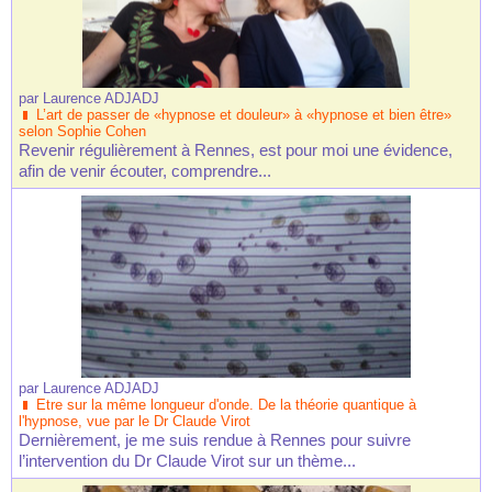
par
Laurence ADJADJ
L’art de passer de «hypnose et douleur» à «hypnose et bien être»
selon Sophie Cohen
Revenir régulièrement à Rennes, est pour moi une évidence,
afin de venir écouter, comprendre...
par
Laurence ADJADJ
Etre sur la même longueur d'onde. De la théorie quantique à
l'hypnose, vue par le Dr Claude Virot
Dernièrement, je me suis rendue à Rennes pour suivre
l’intervention du Dr Claude Virot sur un thème...