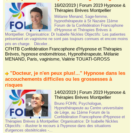
16/02/2019
|
Forum 2019 Hypnose &
Thérapies Brèves Montpellier
Mélanie Menand, Sage-femme,
hypnothérapeute à St Nazaire 11ème
Forum de la Confédération Francophone
d'Hypnose et Thérapies Brèves à
Montpellier. Organisatrice: Dr Isabelle Nickles Objectifs: Les patientes
présentant un vaginisme ne sont pas toujours connues et encore moins
pris en charge. Déceler...
CFHTB Confédération Francophone d'Hypnose et Thérapies
Brèves
,
hypnose endométriose
,
Hypnothérapeute
,
Mélanie
MENAND
,
Paris
,
vaginisme
,
Valérie TOUATI-GROSS
"Docteur, je n'en peux plus!..." Hypnose dans les
accouchements difficiles ou les grossesses à
risques
14/02/2019
|
Forum 2019 Hypnose &
Thérapies Brèves Montpellier
Bruno FOHN, Psychologue,
Hypnothérapeute au Centre universitaire
de Liège, au 11ème Forum de la
Confédération Francophone d'Hypnose et
Thérapies Brèves à Montpellier. Organisatrice: Dr Isabelle Nickles
Objectifs: - illustrer le recours à l'hypnose dans des situations
d'urgences obstétricales -...