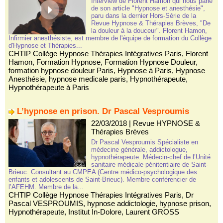
Interview de Florent Hamon qui nous parle
de son article "Hypnose et anesthésie",
paru dans la dernier Hors-Série de la
Revue Hypnose & Thérapies Brèves, "De
la douleur à la douceur". Florent Hamon,
Infirmier anesthésiste, est membre de l'équipe de formation du Collège
d'Hypnose et Thérapies...
CHTIP Collège Hypnose Thérapies Intégratives Paris
,
Florent
Hamon
,
Formation Hypnose
,
Formation Hypnose Douleur
,
formation hypnose douleur Paris
,
Hypnose à Paris
,
Hypnose
Anesthésie
,
hypnose medicale paris
,
Hypnothérapeute
,
Hypnothérapeute à Paris
L’hypnose en prison. Dr Pascal Vesproumis
22/03/2018
|
Revue HYPNOSE &
Thérapies Brèves
Dr Pascal Vesproumis Spécialiste en
médecine générale, addictologue,
hypnothérapeute. Médecin-chef de l’Unité
sanitaire médicale pénitentiaire de Saint-
Brieuc. Consultant au CMPEA (Centre médico-psychologique des
enfants et adolescents de Saint-Brieuc). Membre conférencier de
l’AFEHM. Membre de la...
CHTIP Collège Hypnose Thérapies Intégratives Paris
,
Dr
Pascal VESPROUMIS
,
hypnose addictologie
,
hypnose prison
,
Hypnothérapeute
,
Institut In-Dolore
,
Laurent GROSS