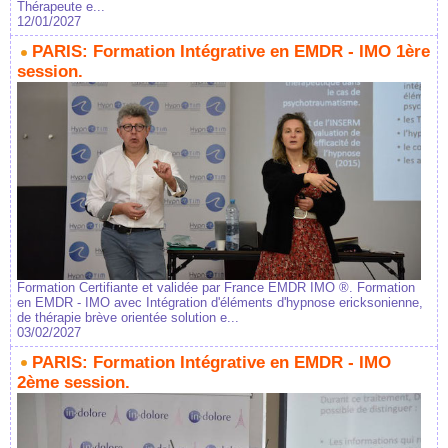
Thérapeute e...
12/01/2027
PARIS: Formation Intégrative en EMDR - IMO 1ère
session.
Formation Certifiante et validée par France EMDR IMO ®. Formation
en EMDR - IMO avec Intégration d'éléments d'hypnose ericksonienne,
de thérapie brève orientée solution e...
03/02/2027
PARIS: Formation Intégrative en EMDR - IMO
2ème session.