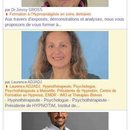
par
Dr Jimmy GROSS
Formation à l’Hypnoanalgésie en soins dentaires
Aux travers d'exposés, démonstrations et analyses, nous vous
proposons de vous former à...
par
Laurence ADJADJ
Laurence ADJADJ, Hypnothérapeute, Psychologue,
Psychothérapeute à Marseille. Présidente de Hypnotim, Centre de
Formation en Hypnose, EMDR - IMO et Thérapies Brèves
- Hypnothérapeute - Psychologue - Psychothérapeute -
Présidente de HYPNOTIM, Institut de...