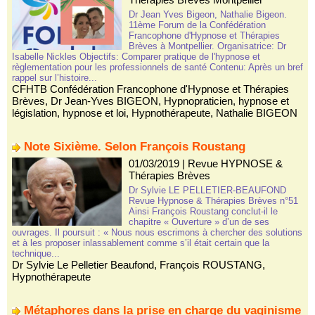
Dr Jean Yves Bigeon, Nathalie Bigeon.
11ème Forum de la Confédération
Francophone d'Hypnose et Thérapies
Brèves à Montpellier. Organisatrice: Dr
Isabelle Nickles Objectifs: Comparer pratique de l'hypnose et
règlementation pour les professionnels de santé Contenu: Après un bref
rappel sur l’histoire...
CFHTB Confédération Francophone d'Hypnose et Thérapies
Brèves
,
Dr Jean-Yves BIGEON
,
Hypnopraticien
,
hypnose et
législation
,
hypnose et loi
,
Hypnothérapeute
,
Nathalie BIGEON
Note Sixième. Selon François Roustang
01/03/2019
|
Revue HYPNOSE &
Thérapies Brèves
Dr Sylvie LE PELLETIER-BEAUFOND
Revue Hypnose & Thérapies Brèves n°51
Ainsi François Roustang conclut-il le
chapitre « Ouverture » d’un de ses
ouvrages. Il poursuit : « Nous nous escrimons à chercher des solutions
et à les proposer inlassablement comme s’il était certain que la
technique...
Dr Sylvie Le Pelletier Beaufond
,
François ROUSTANG
,
Hypnothérapeute
Métaphores dans la prise en charge du vaginisme