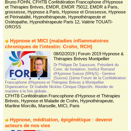
Bruno FOHN
,
CFHTB Confédération Francophone d'Hypnose
et Thérapies Brèves
,
EMDR
,
EMDR 75012
,
EMDR à Paris
,
grossesse
,
Hypnose à Paris
,
Hypnose et Grossesse
,
Hypnose
et Périnatalité
,
Hypnothérapeute
,
Hypnothérapeute et
Ostéopathe
,
Hypnothérapeute Paris 12
,
Valérie TOUATI-
GROSS
Hypnose et MICI (maladies inflammatoires
chroniques de l'intestin: Crohn, RCH)
08/02/2019
|
Forum 2019 Hypnose &
Thérapies Brèves Montpellier
Dr Philippe De Saussure, Président du
Cons. de fondation, Institut Romand
d'Hypnose Suisse (IRHyS) - Genève
(Suisse) 11ème Forum de la Confédération
Francophone d'Hypnose et Thérapies Brèves à Montpellier.
Organisatrice: Dr Isabelle Nickles Clinique Objectifs: Aborder de
manière à la fois globale...
CFHTB Confédération Francophone d'Hypnose et Thérapies
Brèves
,
Hypnose et Maladie de Crohn
,
Hypnothérapeute
,
Mariline Morcillo
,
Marseille
,
MICI
,
Paris
Hypnose, méditation, épigénétique : devenir
acteurs de nos vies