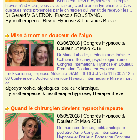
Benhaiem. Revue Hypnose & Thérapies
brèves n°50 « Oui, vous aviez raison, c’est bien un lymphome. » Ces
quelques mots prononcés par le chirurgien qui venait de recevoir les...
Dr Gérard VIGNERON
,
François ROUSTANG
,
Hypnothérapeute
,
Revue Hypnose & Thérapies Brèves
Mise à mort en douceur de l'algo
01/06/2018
|
Congrès Hypnose &
Douleur St Malo 2018
Dr Marie Labadie, médecin anesthésiste -
Catherine Bellamy, psychologue 7ème
Congrès International Hypnose et Douleur.
Formation Continue en Hypnose
Ericksonienne, Hypnose Médicale. SAMEDI 16 JUIN de 11 h 00 à 12 h
00 Conférence : Douleur chronique Niveau : Intermédiaire Mise à mort
de...
algodystrophie
,
algologues
,
douleur chronique
,
Hypnothérapeute
,
kinésithérapie hypnose
,
Thérapie Brève
Quand le chirurgien devient hypnothérapeute
06/05/2018
|
Congrès Hypnose &
Douleur St Malo 2018
Dr Laurence Derieux, ophtalmologiste
pédiatre 7ème Congrès International
Hypnose et Douleur. Formation Continue