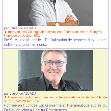
par
Laurence ADJADJ
Interventions Chirurgicales et Anxiété. 2 interventions au Congrès
Hypnose et Douleur 2016
De St Malo à Marseille... De l'utilisation de séances d'hypnoses
collectives pour diminuer...
par
Laurence ADJADJ
Prévention du burn-out chez les professionnels de santé. Drs Claude
VIROT, Kenton KAISER
Formée en Hypnose Ericksonienne et Thérapeutique auprès du
Dr Claude Virot à l'Institut Emergences...