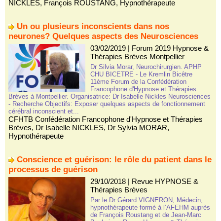
NICKLES
,
François ROUSTANG
,
Hypnothérapeute
Un ou plusieurs inconscients dans nos
neurones? Quelques aspects des Neurosciences
03/02/2019
|
Forum 2019 Hypnose &
Thérapies Brèves Montpellier
Dr Silvia Morar, Neurochirurgien. APHP
CHU BICETRE - Le Kremlin Bicêtre
11ème Forum de la Confédération
Francophone d'Hypnose et Thérapies
Brèves à Montpellier. Organisatrice: Dr Isabelle Nickles Neurosciences
- Recherche Objectifs: Exposer quelques aspects de fonctionnement
cérébral inconscient et...
CFHTB Confédération Francophone d'Hypnose et Thérapies
Brèves
,
Dr Isabelle NICKLES
,
Dr Sylvia MORAR
,
Hypnothérapeute
Conscience et guérison: le rôle du patient dans le
processus de guérison
29/10/2018
|
Revue HYPNOSE &
Thérapies Brèves
Par le Dr Gérard VIGNERON, Médecin,
hypnothérapeute formé à l’AFEHM auprès
de François Roustang et de Jean-Marc