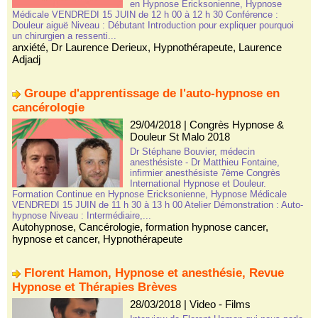
en Hypnose Ericksonienne, Hypnose
Médicale VENDREDI 15 JUIN de 12 h 00 à 12 h 30 Conférence :
Douleur aiguë Niveau : Débutant Introduction pour expliquer pourquoi
un chirurgien a ressenti...
anxiété
,
Dr Laurence Derieux
,
Hypnothérapeute
,
Laurence
Adjadj
Groupe d'apprentissage de l'auto-hypnose en
cancérologie
29/04/2018
|
Congrès Hypnose &
Douleur St Malo 2018
Dr Stéphane Bouvier, médecin
anesthésiste - Dr Matthieu Fontaine,
infirmier anesthésiste 7ème Congrès
International Hypnose et Douleur.
Formation Continue en Hypnose Ericksonienne, Hypnose Médicale
VENDREDI 15 JUIN de 11 h 30 à 13 h 00 Atelier Démonstration : Auto-
hypnose Niveau : Intermédiaire,...
Autohypnose
,
Cancérologie
,
formation hypnose cancer
,
hypnose et cancer
,
Hypnothérapeute
Florent Hamon, Hypnose et anesthésie, Revue
Hypnose et Thérapies Brèves
28/03/2018
|
Video - Films