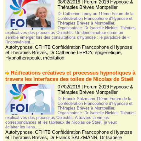
08/02/2019
|
Forum 2019 Hypnose &
Thérapies Brèves Montpellier
Dr Catherine Leroy au 11ème Forum de la
Confédération Francophone d'Hypnose et
Thérapies Brèves à Montpellier.
Organisatrice: Dr Isabelle Nickles Théories
explicatives des processus Objectifs: Un dénominateur commun
semble émerger lors des consultations d’hypnose : le paradoxe de «
l’inconvénient...
Autohypnose
,
CFHTB Confédération Francophone d'Hypnose
et Thérapies Brèves
,
Dr Catherine LEROY
,
épigénétique
,
Hypnothérapeute
,
méditation
Réifications créatives et processus hypnotiques à
travers les interfaces des toiles de Nicolas de Staël
07/02/2019
|
Forum 2019 Hypnose &
Thérapies Brèves Montpellier
Dr Franck Salzmann 11ème Forum de la
Confédération Francophone d'Hypnose et
Thérapies Brèves à Montpellier.
Organisatrice: Dr Isabelle Nickles Théories
explicatives des processus Objectifs: A travers la vie,les
correspondances et les tableaux de Nicolas de Staël, je veux
éclairer les liens...
Autohypnose
,
CFHTB Confédération Francophone d'Hypnose
et Thérapies Brèves
,
Dr Franck SALZMANN
,
Dr Isabelle