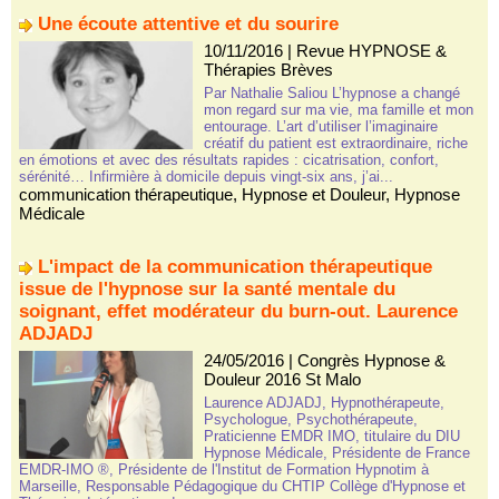
Une écoute attentive et du sourire
10/11/2016
|
Revue HYPNOSE &
Thérapies Brèves
Par Nathalie Saliou L’hypnose a changé
mon regard sur ma vie, ma famille et mon
entourage. L’art d’utiliser l’imaginaire
créatif du patient est extraordinaire, riche
en émotions et avec des résultats rapides : cicatrisation, confort,
sérénité… Infirmière à domicile depuis vingt-six ans, j’ai...
communication thérapeutique
,
Hypnose et Douleur
,
Hypnose
Médicale
L'impact de la communication thérapeutique
issue de l'hypnose sur la santé mentale du
soignant, effet modérateur du burn-out. Laurence
ADJADJ
24/05/2016
|
Congrès Hypnose &
Douleur 2016 St Malo
Laurence ADJADJ, Hypnothérapeute,
Psychologue, Psychothérapeute,
Praticienne EMDR IMO, titulaire du DIU
Hypnose Médicale, Présidente de France
EMDR-IMO ®, Présidente de l'Institut de Formation Hypnotim à
Marseille, Responsable Pédagogique du CHTIP Collège d'Hypnose et