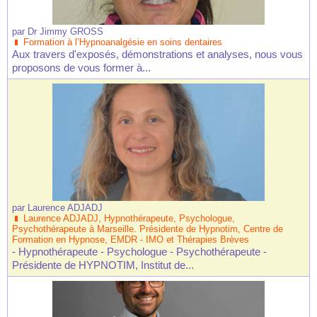
par
Dr Jimmy GROSS
Formation à l’Hypnoanalgésie en soins dentaires
Aux travers d'exposés, démonstrations et analyses, nous vous
proposons de vous former à...
par
Laurence ADJADJ
Laurence ADJADJ, Hypnothérapeute, Psychologue,
Psychothérapeute à Marseille. Présidente de Hypnotim, Centre de
Formation en Hypnose, EMDR - IMO et Thérapies Brèves
- Hypnothérapeute - Psychologue - Psychothérapeute -
Présidente de HYPNOTIM, Institut de...