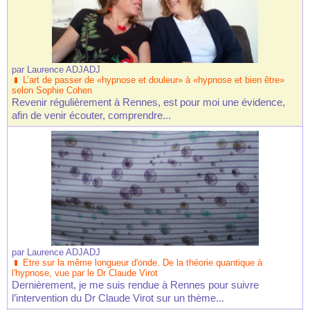
par
Laurence ADJADJ
L’art de passer de «hypnose et douleur» à «hypnose et bien être»
selon Sophie Cohen
Revenir régulièrement à Rennes, est pour moi une évidence,
afin de venir écouter, comprendre...
par
Laurence ADJADJ
Etre sur la même longueur d'onde. De la théorie quantique à
l'hypnose, vue par le Dr Claude Virot
Dernièrement, je me suis rendue à Rennes pour suivre
l’intervention du Dr Claude Virot sur un thème...