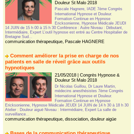
Douleur St Malo 2018
Pascale Hagnere, IADE 7ème Congrès
International Hypnose et Douleur.
Formation Continue en Hypnose
Ericksonienne, Hypnose Médicale JEUDI
14 JUIN de 15 h 00 à 15 h 30 Conférence : Autre Niveau : Débutant,
Intermédiaire, Expert L’outil hypnose est entré au Centre Hospitalier de
Bretagne Sud...
communication thérapeutique
,
Pascale HAGNERE
Comment améliorer la prise en charge de nos
patients en salle de réveil grâce aux outils
hypnotiques
21/05/2018
|
Congrès Hypnose &
Douleur St Malo 2018
Dr Nicolas Guillou, Dr Laure Martin,
médecins anesthésistes 7ème Congrès
International Hypnose et Douleur.
Formation Continue en Hypnose
Ericksonienne, Hypnose Médicale JEUDI 14 JUIN de 14 h 30 à 18 h 30
Atelier : Douleur aiguë Niveau : Intermédiaire, Expert La salle de
surveillance...
communication thérapeutique
,
dissociation
,
douleur aigüe
Bases de la communication thérapeutique