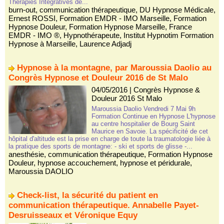
Thérapies Intégratives de...
burn-out
,
communication thérapeutique
,
DU Hypnose Médicale
,
Ernest ROSSI
,
Formation EMDR - IMO Marseille
,
Formation
Hypnose Douleur
,
Formation Hypnose Marseille
,
France
EMDR - IMO ®
,
Hypnothérapeute
,
Institut Hypnotim Formation
Hypnose à Marseille
,
Laurence Adjadj
Hypnose à la montagne, par Maroussia Daolio au
Congrès Hypnose et Douleur 2016 de St Malo
04/05/2016
|
Congrès Hypnose &
Douleur 2016 St Malo
Maroussia Daolio Vendredi 7 Mai 9h
Formation Continue en Hypnose L'hypnose
au centre hospitalier de Bourg Saint
Maurice en Savoie. La spécificité de cet
hôpital d'altitude est la prise en charge de toute la traumatologie liée à
la pratique des sports de montagne: - ski et sports de glisse -...
anesthésie
,
communication thérapeutique
,
Formation Hypnose
Douleur
,
hypnose accouchement
,
hypnose et péridurale
,
Maroussia DAOLIO
Check-list, la sécurité du patient en
communication thérapeutique. Annabelle Payet-
Desruisseaux et Véronique Equy