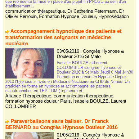
que représente la mise en place d'un projet HYPNOSE au sein d'un
établissement...
communication thérapeutique
,
Dr Catherine Petermann
,
Dr
Olivier Perrouin
,
Formation Hypnose Douleur
,
Hypnosédation
Accompagnement hypnotique des patients et
transformation des soignants en médecine
nucléaire
03/05/2016
|
Congrès Hypnose &
Douleur 2016 St Malo
Isabelle BOULZE et Laurent
COLLOMBIER Congrès Hypnose et
Douleur 2016 à St Malo Jeudi 6 Mai 14h30
Formation continue en Hypnose Depuis
2010 l’hypnose s’invite en Médecine Nucléaire au CHU de Nîmes. Un
praticien se forme en hypnose et accompagne les patients
claustrophobes en TEP-TDM (Tep scan) et...
Alliance Thérapeutique
,
communication thérapeutique
,
formation hypnose douleur Paris
,
Isabelle BOULZE
,
Laurent
COLLOMBIER
Paraverbalisons sans baliser. Dr Franck
BERNARD au Congrès Hypnose Douleur 2016
01/05/2016
|
Congrès Hypnose &