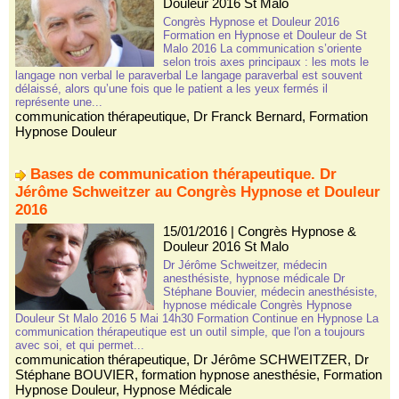
Douleur 2016 St Malo
Congrès Hypnose et Douleur 2016
Formation en Hypnose et Douleur de St
Malo 2016 La communication s’oriente
selon trois axes principaux : les mots le
langage non verbal le paraverbal Le langage paraverbal est souvent
délaissé, alors qu’une fois que le patient a les yeux fermés il
représente une...
communication thérapeutique
,
Dr Franck Bernard
,
Formation
Hypnose Douleur
Bases de communication thérapeutique. Dr
Jérôme Schweitzer au Congrès Hypnose et Douleur
2016
15/01/2016
|
Congrès Hypnose &
Douleur 2016 St Malo
Dr Jérôme Schweitzer, médecin
anesthésiste, hypnose médicale Dr
Stéphane Bouvier, médecin anesthésiste,
hypnose médicale Congrès Hypnose
Douleur St Malo 2016 5 Mai 14h30 Formation Continue en Hypnose La
communication thérapeutique est un outil simple, que l'on a toujours
avec soi, et qui permet...
communication thérapeutique
,
Dr Jérôme SCHWEITZER
,
Dr
Stéphane BOUVIER
,
formation hypnose anesthésie
,
Formation
Hypnose Douleur
,
Hypnose Médicale