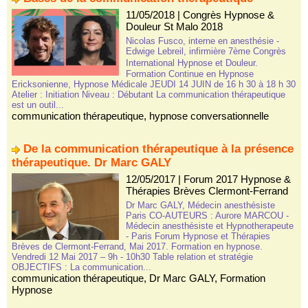
11/05/2018
|
Congrès Hypnose &
Douleur St Malo 2018
Nicolas Fusco, interne en anesthésie -
Edwige Lebreil, infirmière 7ème Congrès
International Hypnose et Douleur.
Formation Continue en Hypnose
Ericksonienne, Hypnose Médicale JEUDI 14 JUIN de 16 h 30 à 18 h 30
Atelier : Initiation Niveau : Débutant La communication thérapeutique
est un outil...
communication thérapeutique
,
hypnose conversationnelle
De la communication thérapeutique à la présence
thérapeutique. Dr Marc GALY
12/05/2017
|
Forum 2017 Hypnose &
Thérapies Brèves Clermont-Ferrand
Dr Marc GALY, Médecin anesthésiste
Paris CO-AUTEURS : Aurore MARCOU -
Médecin anesthésiste et Hypnotherapeute
- Paris Forum Hypnose et Thérapies
Brèves de Clermont-Ferrand, Mai 2017. Formation en hypnose.
Vendredi 12 Mai 2017 – 9h - 10h30 Table relation et stratégie
OBJECTIFS : La communication...
communication thérapeutique
,
Dr Marc GALY
,
Formation
Hypnose