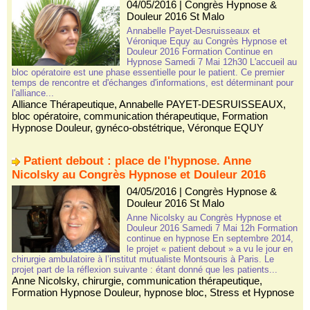
04/05/2016
|
Congrès Hypnose &
Douleur 2016 St Malo
Annabelle Payet-Desruisseaux et
Véronique Equy au Congrès Hypnose et
Douleur 2016 Formation Continue en
Hypnose Samedi 7 Mai 12h30 L'accueil au
bloc opératoire est une phase essentielle pour le patient. Ce premier
temps de rencontre et d'échanges d'informations, est déterminant pour
l'alliance...
Alliance Thérapeutique
,
Annabelle PAYET-DESRUISSEAUX
,
bloc opératoire
,
communication thérapeutique
,
Formation
Hypnose Douleur
,
gynéco-obstétrique
,
Véronque EQUY
Patient debout : place de l'hypnose. Anne
Nicolsky au Congrès Hypnose et Douleur 2016
04/05/2016
|
Congrès Hypnose &
Douleur 2016 St Malo
Anne Nicolsky au Congrès Hypnose et
Douleur 2016 Samedi 7 Mai 12h Formation
continue en hypnose En septembre 2014,
le projet « patient debout » a vu le jour en
chirurgie ambulatoire à l’institut mutualiste Montsouris à Paris. Le
projet part de la réflexion suivante : étant donné que les patients...
Anne Nicolsky
,
chirurgie
,
communication thérapeutique
,
Formation Hypnose Douleur
,
hypnose bloc
,
Stress et Hypnose