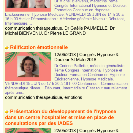
Dr Michel Bienvenu, médecins 7ème
Congrès International Hypnose et Douleur.
Formation Continue en Hypnose
Ericksonienne, Hypnose Médicale. VENDREDI 15 JUIN de 14 h 30 à
16 h 00 Atelier Démonstration : Médecine générale Niveau : Débutant,
Intermédiaire,...
communication thérapeutique
,
Dr Gaêlle PAUMELLE
,
Dr
Michel BIENVENU
,
Dr Pierre LE GRAND
Réification émotionnelle
12/06/2018
|
Congrès Hypnose &
Douleur St Malo 2018
Dr Corinne Paillette, médecin généraliste
7ème Congrès International Hypnose et
Douleur. Formation Continue en Hypnose
Ericksonienne, Hypnose Médicale.
VENDREDI 15 JUIN de 17 h 30 à 18 h 00 Conférence : Communication
thérapeutique Niveau : Débutant, Intermédiaire C’est tout naturellement
après une...
communication thérapeutique
,
émotions
Présentation du développement de l'hypnose
dans un centre hospitalier et mise en place de
consultations par des IADES
22/05/2018
|
Congrès Hypnose &