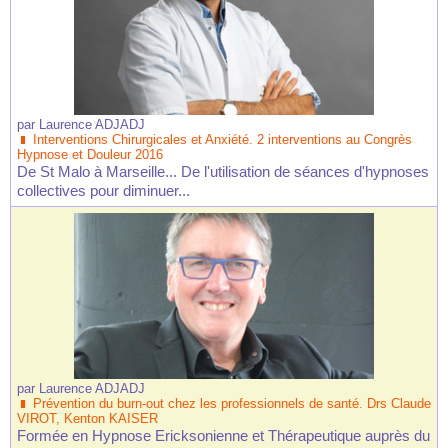
par
Laurence ADJADJ
Interventions Chirurgicales et Anxiété. 2 interventions au Congrès
Hypnose et Douleur 2016
De St Malo à Marseille... De l'utilisation de séances d'hypnoses
collectives pour diminuer...
par
Laurence ADJADJ
Prévention du burn-out chez les professionnels de santé. Drs Claude
VIROT, Kenton KAISER
Formée en Hypnose Ericksonienne et Thérapeutique auprès du