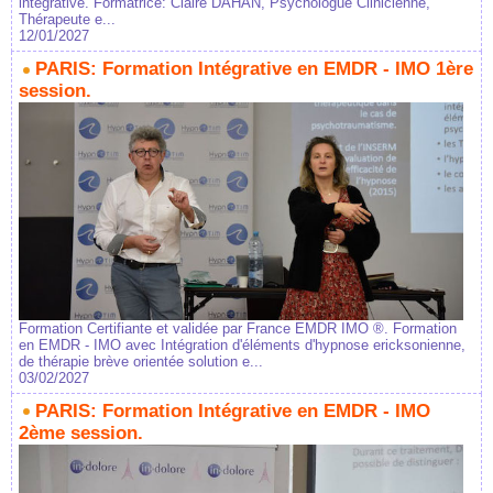
intégrative. Formatrice: Claire DAHAN, Psychologue Clinicienne,
Thérapeute e...
12/01/2027
PARIS: Formation Intégrative en EMDR - IMO 1ère
session.
Formation Certifiante et validée par France EMDR IMO ®. Formation
en EMDR - IMO avec Intégration d'éléments d'hypnose ericksonienne,
de thérapie brève orientée solution e...
03/02/2027
PARIS: Formation Intégrative en EMDR - IMO
2ème session.