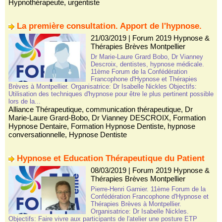
Hypnothérapeute
,
urgentiste
La première consultation. Apport de l'hypnose.
21/03/2019
|
Forum 2019 Hypnose &
Thérapies Brèves Montpellier
Dr Marie-Laure Grard Bobo, Dr Vianney
Descroix, dentistes, hypnose médicale.
11ème Forum de la Confédération
Francophone d'Hypnose et Thérapies
Brèves à Montpellier. Organisatrice: Dr Isabelle Nickles Objectifs:
Utilisation des techniques d'hypnose pour être le plus pertinent possible
lors de la...
Alliance Thérapeutique
,
communication thérapeutique
,
Dr
Marie-Laure Grard-Bobo
,
Dr Vianney DESCROIX
,
Formation
Hypnose Dentaire
,
Formation Hypnose Dentiste
,
hypnose
conversationnelle
,
Hypnose Dentiste
Hypnose et Education Thérapeutique du Patient
08/03/2019
|
Forum 2019 Hypnose &
Thérapies Brèves Montpellier
Pierre-Henri Garnier. 11ème Forum de la
Confédération Francophone d'Hypnose et
Thérapies Brèves à Montpellier.
Organisatrice: Dr Isabelle Nickles.
Objectifs: Faire vivre aux participants de l'atelier une posture ETP