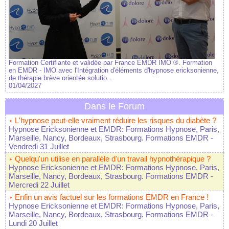
Formation Certifiante et validée par France EMDR IMO ®. Formation
en EMDR - IMO avec l'Intégration d'éléments d'hypnose ericksonienne,
de thérapie brève orientée solutio...
01/04/2027
Dans le Forum
L'hypnose peut-elle vraiment réduire les risques du diabète ?
Hypnose Ericksonienne et EMDR: Formations Hypnose, Paris,
Marseille, Nancy, Bordeaux, Strasbourg. Formations EMDR
-
Vendredi 31 Juillet
Quelqu'un utilise en parallèle d'un travail hypnothérapique ?
Hypnose Ericksonienne et EMDR: Formations Hypnose, Paris,
Marseille, Nancy, Bordeaux, Strasbourg. Formations EMDR
-
Mercredi 22 Juillet
Enfin un avis factuel sur les formations EMDR en France !
Hypnose Ericksonienne et EMDR: Formations Hypnose, Paris,
Marseille, Nancy, Bordeaux, Strasbourg. Formations EMDR
-
Lundi 20 Juillet