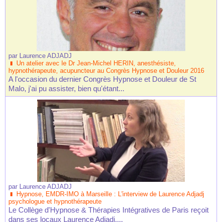
par
Laurence ADJADJ
Un atelier avec le Dr Jean-Michel HERIN, anesthésiste,
hypnothérapeute, acupuncteur au Congrès Hypnose et Douleur 2016
A l'occasion du dernier Congrès Hypnose et Douleur de St
Malo, j'ai pu assister, bien qu'étant...
par
Laurence ADJADJ
Hypnose, EMDR-IMO à Marseille : L'interview de Laurence Adjadj
psychologue et hypnothérapeute
Le Collège d'Hypnose & Thérapies Intégratives de Paris reçoit
dans ses locaux Laurence Adjadj,...