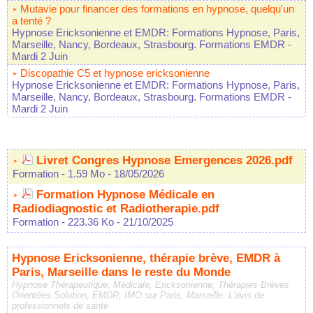
Mutavie pour financer des formations en hypnose, quelqu'un
a tenté ?
Hypnose Ericksonienne et EMDR: Formations Hypnose, Paris,
Marseille, Nancy, Bordeaux, Strasbourg. Formations EMDR
-
Mardi 2 Juin
Discopathie C5 et hypnose ericksonienne
Hypnose Ericksonienne et EMDR: Formations Hypnose, Paris,
Marseille, Nancy, Bordeaux, Strasbourg. Formations EMDR
-
Mardi 2 Juin
Livret Congres Hypnose Emergences 2026.pdf
Formation
- 1.59 Mo
- 18/05/2026
Formation Hypnose Médicale en
Radiodiagnostic et Radiotherapie.pdf
Formation
- 223.36 Ko
- 21/10/2025
Hypnose Ericksonienne, thérapie brève, EMDR à
Paris, Marseille dans le reste du Monde
Hypnose Thérapeutique, Médicale, Ericksonienne, Thérapies Brèves
Orientées Solution, EMDR, IMO sur Paris, Marseille. L'avis de
professionnels de santé