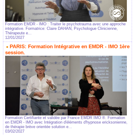
Formation EMDR - IMO : Traiter le psychotrauma avec une approche
intégrative. Formatrice: Claire DAHAN, Psychologue Clinicienne,
Thérapeute e...
12/01/2027
PARIS: Formation Intégrative en EMDR - IMO 1ère
session.
Formation Certifiante et validée par France EMDR IMO ®. Formation
en EMDR - IMO avec Intégration d'éléments d'hypnose ericksonienne,
de thérapie brève orientée solution e...
03/02/2027