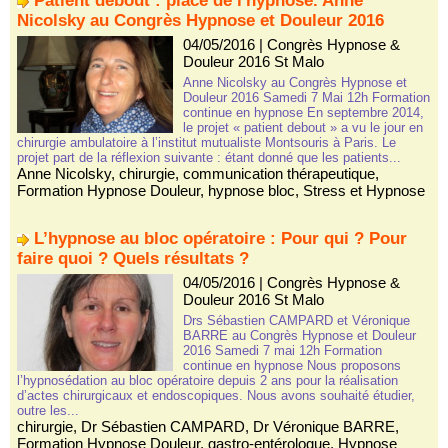
Patient debout : place de l'hypnose. Anne
Nicolsky au Congrès Hypnose et Douleur 2016
04/05/2016
|
Congrès Hypnose &
Douleur 2016 St Malo
Anne Nicolsky au Congrès Hypnose et
Douleur 2016 Samedi 7 Mai 12h Formation
continue en hypnose En septembre 2014,
le projet « patient debout » a vu le jour en
chirurgie ambulatoire à l’institut mutualiste Montsouris à Paris. Le
projet part de la réflexion suivante : étant donné que les patients...
Anne Nicolsky
,
chirurgie
,
communication thérapeutique
,
Formation Hypnose Douleur
,
hypnose bloc
,
Stress et Hypnose
L’hypnose au bloc opératoire : Pour qui ? Pour
faire quoi ? Quels résultats ?
04/05/2016
|
Congrès Hypnose &
Douleur 2016 St Malo
Drs Sébastien CAMPARD et Véronique
BARRE au Congrès Hypnose et Douleur
2016 Samedi 7 mai 12h Formation
continue en hypnose Nous proposons
l’hypnosédation au bloc opératoire depuis 2 ans pour la réalisation
d’actes chirurgicaux et endoscopiques. Nous avons souhaité étudier,
outre les...
chirurgie
,
Dr Sébastien CAMPARD
,
Dr Véronique BARRE
,
Formation Hypnose Douleur
,
gastro-entérologue
,
Hypnose