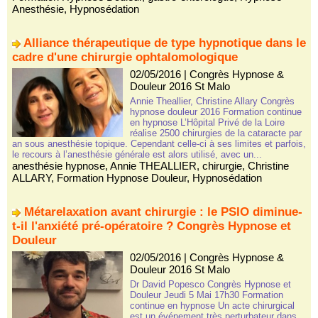
Anesthésie
,
Hypnosédation
Alliance thérapeutique de type hypnotique dans le
cadre d'une chirurgie ophtalomologique
02/05/2016
|
Congrès Hypnose &
Douleur 2016 St Malo
Annie Theallier, Christine Allary Congrès
hypnose douleur 2016 Formation continue
en hypnose L’Hôpital Privé de la Loire
réalise 2500 chirurgies de la cataracte par
an sous anesthésie topique. Cependant celle-ci à ses limites et parfois,
le recours à l’anesthésie générale est alors utilisé, avec un...
anesthésie hypnose
,
Annie THEALLIER
,
chirurgie
,
Christine
ALLARY
,
Formation Hypnose Douleur
,
Hypnosédation
Métarelaxation avant chirurgie : le PSIO diminue-
t-il l'anxiété pré-opératoire ? Congrès Hypnose et
Douleur
02/05/2016
|
Congrès Hypnose &
Douleur 2016 St Malo
Dr David Popesco Congrès Hypnose et
Douleur Jeudi 5 Mai 17h30 Formation
continue en hypnose Un acte chirurgical
est un événement très perturbateur dans