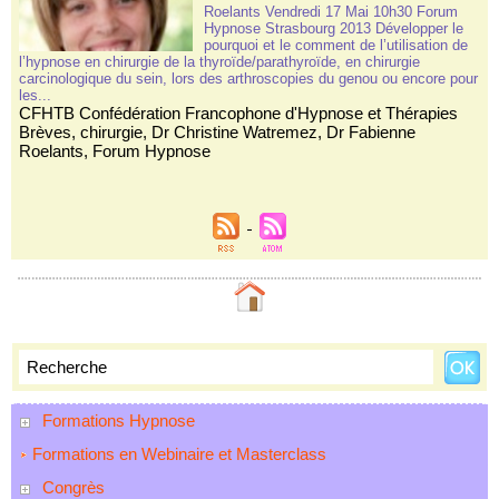
Roelants Vendredi 17 Mai 10h30 Forum
Hypnose Strasbourg 2013 Développer le
pourquoi et le comment de l’utilisation de
l’hypnose en chirurgie de la thyroïde/parathyroïde, en chirurgie
carcinologique du sein, lors des arthroscopies du genou ou encore pour
les...
CFHTB Confédération Francophone d'Hypnose et Thérapies
Brèves
,
chirurgie
,
Dr Christine Watremez
,
Dr Fabienne
Roelants
,
Forum Hypnose
Formations Hypnose
Formations en Webinaire et Masterclass
Congrès