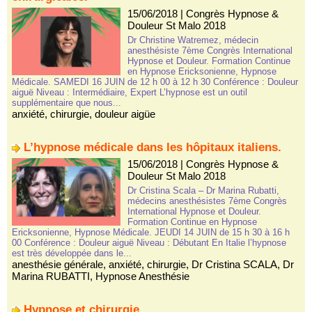
15/06/2018
|
Congrès Hypnose &
Douleur St Malo 2018
Dr Christine Watremez, médecin
anesthésiste 7ème Congrès International
Hypnose et Douleur. Formation Continue
en Hypnose Ericksonienne, Hypnose
Médicale. SAMEDI 16 JUIN de 12 h 00 à 12 h 30 Conférence : Douleur
aiguë Niveau : Intermédiaire, Expert L’hypnose est un outil
supplémentaire que nous...
anxiété
,
chirurgie
,
douleur aigüe
L’hypnose médicale dans les hôpitaux italiens.
15/06/2018
|
Congrès Hypnose &
Douleur St Malo 2018
Dr Cristina Scala – Dr Marina Rubatti,
médecins anesthésistes 7ème Congrès
International Hypnose et Douleur.
Formation Continue en Hypnose
Ericksonienne, Hypnose Médicale. JEUDI 14 JUIN de 15 h 30 à 16 h
00 Conférence : Douleur aiguë Niveau : Débutant En Italie l’hypnose
est très développée dans le...
anesthésie générale
,
anxiété
,
chirurgie
,
Dr Cristina SCALA
,
Dr
Marina RUBATTI
,
Hypnose Anesthésie
Hypnose et chirurgie.