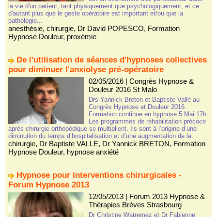
la vie d'un patient, tant physiquement que psychologiquement, et ce
d'autant plus que le geste opératoire est important et/ou que la
pathologie...
anesthésie
,
chirurgie
,
Dr David POPESCO
,
Formation
Hypnose Douleur
,
proxémie
De l'utilisation de séances d'hypnoses collectives
pour diminuer l'anxiolyse pré-opératoire
02/05/2016
|
Congrès Hypnose &
Douleur 2016 St Malo
Drs Yannick Breton et Baptiste Vallé au
Congrès Hypnose et Douleur 2016.
Formation continue en hypnose 5 Mai 17h
Les programmes de réhabilitation précoce
après chirurgie orthopédique se multiplient. Ils sont à l’origine d’une
diminution du temps d’hospitalisation et d’une augmentation de la...
chirurgie
,
Dr Baptiste VALLE
,
Dr Yannick BRETON
,
Formation
Hypnose Douleur
,
hypnose anxiété
Hypnose pour interventions chirurgicales -
Forum Hypnose 2013
12/05/2013
|
Forum 2013 Hypnose &
Thérapies Brèves Strasbourg
Dr Christine Watremez et Dr Fabienne