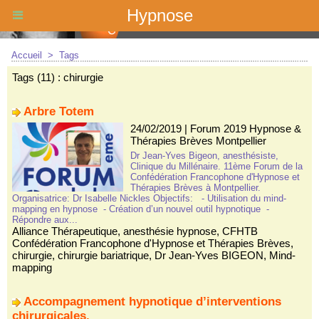
Hypnose
Accueil
>
Tags
Tags (11) : chirurgie
Arbre Totem
24/02/2019
|
Forum 2019 Hypnose &
Thérapies Brèves Montpellier
Dr Jean-Yves Bigeon, anesthésiste,
Clinique du Millénaire. 11ème Forum de la
Confédération Francophone d'Hypnose et
Thérapies Brèves à Montpellier.
Organisatrice: Dr Isabelle Nickles Objectifs: - Utilisation du mind-
mapping en hypnose - Création d’un nouvel outil hypnotique -
Répondre aux...
Alliance Thérapeutique
,
anesthésie hypnose
,
CFHTB
Confédération Francophone d'Hypnose et Thérapies Brèves
,
chirurgie
,
chirurgie bariatrique
,
Dr Jean-Yves BIGEON
,
Mind-
mapping
Accompagnement hypnotique d’interventions
chirurgicales.