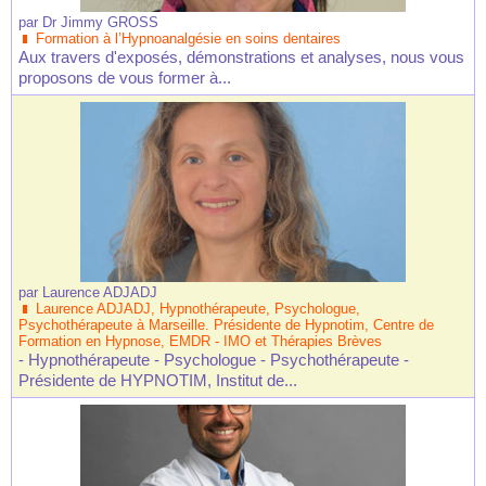
par
Dr Jimmy GROSS
Formation à l’Hypnoanalgésie en soins dentaires
Aux travers d'exposés, démonstrations et analyses, nous vous
proposons de vous former à...
par
Laurence ADJADJ
Laurence ADJADJ, Hypnothérapeute, Psychologue,
Psychothérapeute à Marseille. Présidente de Hypnotim, Centre de
Formation en Hypnose, EMDR - IMO et Thérapies Brèves
- Hypnothérapeute - Psychologue - Psychothérapeute -
Présidente de HYPNOTIM, Institut de...