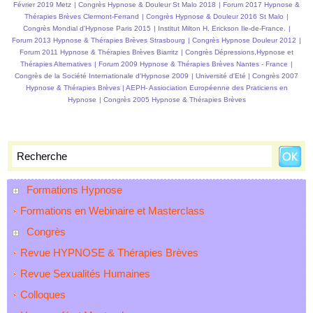
Février 2019 Metz
|
Congrès Hypnose & Douleur St Malo 2018
|
Forum 2017 Hypnose &
Thérapies Brèves Clermont-Ferrand
|
Congrès Hypnose & Douleur 2016 St Malo
|
Congrès Mondial d'Hypnose Paris 2015
|
Institut Milton H. Erickson Ile-de-France.
|
Forum 2013 Hypnose & Thérapies Brèves Strasbourg
|
Congrès Hypnose Douleur 2012
|
Forum 2011 Hypnose & Thérapies Brèves Biarritz
|
Congrès Dépressions,Hypnose et
Thérapies Alternatives
|
Forum 2009 Hypnose & Thérapies Brèves Nantes - France
|
Congrès de la Société Internationale d'Hypnose 2009
|
Université d'Eté
|
Congrès 2007
Hypnose & Thérapies Brèves
|
AEPH- Assiociation Européenne des Praticiens en
Hypnose
|
Congrès 2005 Hypnose & Thérapies Brèves
Formations Hypnose
Formations en Webinaire et Masterclass
Congrès
Revue HYPNOSE & Thérapies Brèves
Revue Sexualités Humaines
Colloques