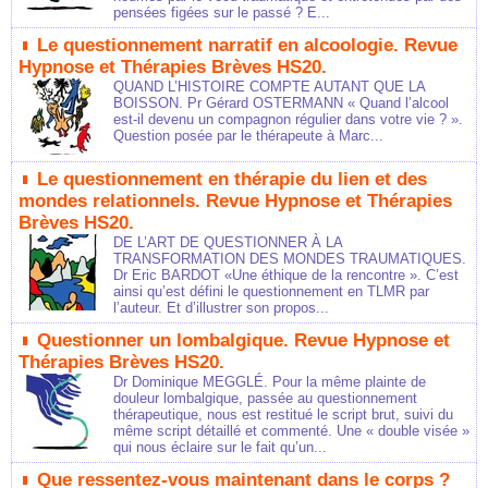
pensées figées sur le passé ? E...
Le questionnement narratif en alcoologie. Revue
Hypnose et Thérapies Brèves HS20.
QUAND L’HISTOIRE COMPTE AUTANT QUE LA
BOISSON. Pr Gérard OSTERMANN « Quand l’alcool
est-il devenu un compagnon régulier dans votre vie ? ».
Question posée par le thérapeute à Marc...
Le questionnement en thérapie du lien et des
mondes relationnels. Revue Hypnose et Thérapies
Brèves HS20.
DE L’ART DE QUESTIONNER À LA
TRANSFORMATION DES MONDES TRAUMATIQUES.
Dr Eric BARDOT «Une éthique de la rencontre ». C’est
ainsi qu’est défini le questionnement en TLMR par
l’auteur. Et d’illustrer son propos...
Questionner un lombalgique. Revue Hypnose et
Thérapies Brèves HS20.
Dr Dominique MEGGLÉ. Pour la même plainte de
douleur lombalgique, passée au questionnement
thérapeutique, nous est restitué le script brut, suivi du
même script détaillé et commenté. Une « double visée »
qui nous éclaire sur le fait qu’un...
Que ressentez-vous maintenant dans le corps ?