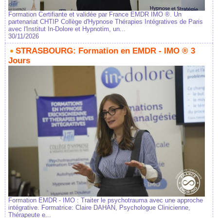
Formation Certifiante et validée par France EMDR IMO ®. Un
partenariat CHTIP Collège d'Hypnose Thérapies Intégratives de Paris
avec l'Institut In-Dolore et Hypnotim, un...
30/11/2026
STRASBOURG: Formation en EMDR - IMO ® 3
Jours
Formation EMDR - IMO : Traiter le psychotrauma avec une approche
intégrative. Formatrice: Claire DAHAN, Psychologue Clinicienne,
Thérapeute e...