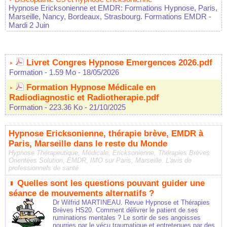
Hypnose Ericksonienne et EMDR: Formations Hypnose, Paris,
Marseille, Nancy, Bordeaux, Strasbourg. Formations EMDR
-
Mardi 2 Juin
Livret Congres Hypnose Emergences 2026.pdf
Formation
- 1.59 Mo
- 18/05/2026
Formation Hypnose Médicale en
Radiodiagnostic et Radiotherapie.pdf
Formation
- 223.36 Ko
- 21/10/2025
Hypnose Ericksonienne, thérapie brève, EMDR à
Paris, Marseille dans le reste du Monde
Hypnose Thérapeutique, Médicale, Ericksonienne, Thérapies Brèves
Orientées Solution, EMDR, IMO sur Paris, Marseille. L'avis de
professionnels de santé
Quelles sont les questions pouvant guider une
séance de mouvements alternatifs ?
Dr Wilfrid MARTINEAU. Revue Hypnose et Thérapies
Brèves HS20. Comment délivrer le patient de ses
ruminations mentales ? Le sortir de ses angoisses
nourries par le vécu traumatique et entretenues par des