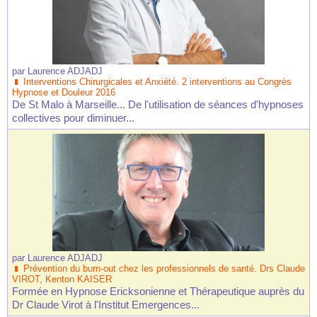
par
Laurence ADJADJ
Interventions Chirurgicales et Anxiété. 2 interventions au Congrès
Hypnose et Douleur 2016
De St Malo à Marseille... De l'utilisation de séances d'hypnoses
collectives pour diminuer...
par
Laurence ADJADJ
Prévention du burn-out chez les professionnels de santé. Drs Claude
VIROT, Kenton KAISER
Formée en Hypnose Ericksonienne et Thérapeutique auprès du
Dr Claude Virot à l'Institut Emergences...