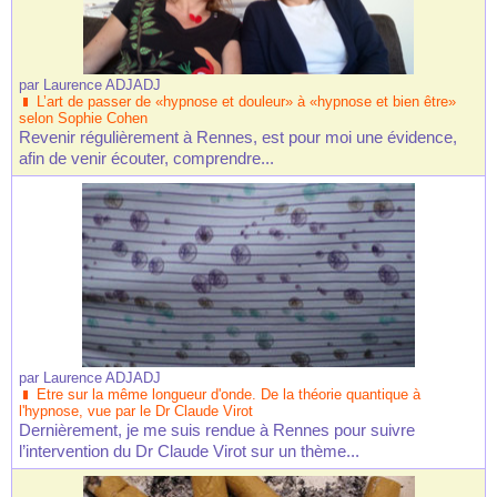
par
Laurence ADJADJ
L’art de passer de «hypnose et douleur» à «hypnose et bien être»
selon Sophie Cohen
Revenir régulièrement à Rennes, est pour moi une évidence,
afin de venir écouter, comprendre...
par
Laurence ADJADJ
Etre sur la même longueur d'onde. De la théorie quantique à
l'hypnose, vue par le Dr Claude Virot
Dernièrement, je me suis rendue à Rennes pour suivre
l’intervention du Dr Claude Virot sur un thème...