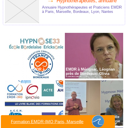
Hypnothérapeutes, annuaire
Annuaire Hypnothérapeutes et Praticiens EMDR
à Paris, Marseille, Bordeaux, Lyon, Nantes
Formation en EMDR à
EMDR à Mérignac, Léognan
Bordeaux - Gironde - 33
près de Bordeaux: Olivia
MERKES, chargée de formation
Avis sur les Formations EMDR
Dr Bruno Suarez et Dr Michèle
en France
Fourchon. Formation Hypnose
Formation EMDR-IMO Paris, Marseille
Médicale en Radiodiagnostic,