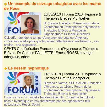
Un exemple de sevrage tabagique avec les mains
de Rossi
19/03/2019
|
Forum 2019 Hypnose &
Thérapies Brèves Montpellier
Dr Corinne Paillette. 11ème Forum de la
Confédération Francophone d'Hypnose et
Thérapies Brèves à Montpellier.
Organisatrice: Dr Isabelle Nickles
Objectifs: prendre le temps d'une première séance d'hypnose
conversationnelle pour que le patient réfléchisse à ses besoins , ses
envies , ses angoisses...
CFHTB Confédération Francophone d'Hypnose et Thérapies
Brèves
,
Dr Corinne PAILLETTE
,
Ernest ROSSI
,
sevrage
tabagique
,
tabac
Le dessin hypnotique
14/02/2019
|
Forum 2019 Hypnose &
Thérapies Brèves Montpellier
Djayabala Varma, SFH Société Française
d'Hypnose, au 11ème Forum de la
Confédération Francophone d'Hypnose et
Thérapies Brèves à Montpellier.
Organisatrice: Dr Isabelle Nickles Objectifs: Connaître l'emploi du
dessin hypnotique en psychothérapie par des spécialistes tels
qu'Erickson, Rossi, Dolan,...