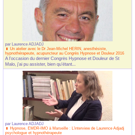
par
Laurence ADJADJ
Un atelier avec le Dr Jean-Michel HERIN, anesthésiste,
hypnothérapeute, acupuncteur au Congrès Hypnose et Douleur 2016
A l'occasion du dernier Congrès Hypnose et Douleur de St
Malo, j'ai pu assister, bien qu'étant...
par
Laurence ADJADJ
Hypnose, EMDR-IMO à Marseille : L'interview de Laurence Adjadj
psychologue et hypnothérapeute