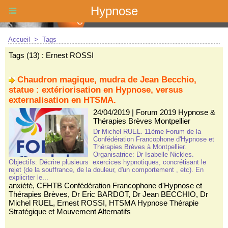
Hypnose
Accueil
>
Tags
Tags (13) : Ernest ROSSI
Chaudron magique, mudra de Jean Becchio,
statue : extériorisation en Hypnose, versus
externalisation en HTSMA.
24/04/2019
|
Forum 2019 Hypnose &
Thérapies Brèves Montpellier
Dr Michel RUEL. 11ème Forum de la
Confédération Francophone d'Hypnose et
Thérapies Brèves à Montpellier.
Organisatrice: Dr Isabelle Nickles.
Objectifs: Décrire plusieurs exercices hypnotiques, concrétisant le
rejet (de la souffrance, de la douleur, d'un comportement , etc). En
expliciter le...
anxiété
,
CFHTB Confédération Francophone d'Hypnose et
Thérapies Brèves
,
Dr Eric BARDOT
,
Dr Jean BECCHIO
,
Dr
Michel RUEL
,
Ernest ROSSI
,
HTSMA Hypnose Thérapie
Stratégique et Mouvement Alternatifs