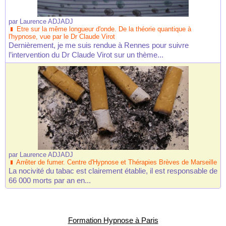
par
Laurence ADJADJ
Etre sur la même longueur d'onde. De la théorie quantique à
l'hypnose, vue par le Dr Claude Virot
Dernièrement, je me suis rendue à Rennes pour suivre
l’intervention du Dr Claude Virot sur un thème...
par
Laurence ADJADJ
Arrêter de fumer. Centre d'Hypnose et Thérapies Brèves de Marseille
La nocivité du tabac est clairement établie, il est responsable de
66 000 morts par an en...
Formation Hypnose à Paris