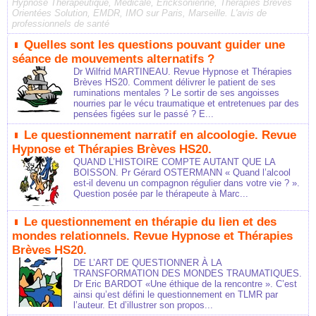
Hypnose Thérapeutique, Médicale, Ericksonienne, Thérapies Brèves
Orientées Solution, EMDR, IMO sur Paris, Marseille. L'avis de
professionnels de santé
Quelles sont les questions pouvant guider une
séance de mouvements alternatifs ?
Dr Wilfrid MARTINEAU. Revue Hypnose et Thérapies
Brèves HS20. Comment délivrer le patient de ses
ruminations mentales ? Le sortir de ses angoisses
nourries par le vécu traumatique et entretenues par des
pensées figées sur le passé ? E...
Le questionnement narratif en alcoologie. Revue
Hypnose et Thérapies Brèves HS20.
QUAND L’HISTOIRE COMPTE AUTANT QUE LA
BOISSON. Pr Gérard OSTERMANN « Quand l’alcool
est-il devenu un compagnon régulier dans votre vie ? ».
Question posée par le thérapeute à Marc...
Le questionnement en thérapie du lien et des
mondes relationnels. Revue Hypnose et Thérapies
Brèves HS20.
DE L’ART DE QUESTIONNER À LA
TRANSFORMATION DES MONDES TRAUMATIQUES.
Dr Eric BARDOT «Une éthique de la rencontre ». C’est
ainsi qu’est défini le questionnement en TLMR par
l’auteur. Et d’illustrer son propos...