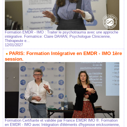
Formation EMDR - IMO : Traiter le psychotrauma avec une approche
intégrative. Formatrice: Claire DAHAN, Psychologue Clinicienne,
Thérapeute e...
12/01/2027
PARIS: Formation Intégrative en EMDR - IMO 1ère
session.
Formation Certifiante et validée par France EMDR IMO ®. Formation
en EMDR - IMO avec Intégration d'éléments d'hypnose ericksonienne,