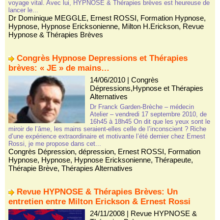
voyage vital. Avec lui, HYPNOSE & Thérapies brèves est heureuse de
lancer le...
Dr Dominique MEGGLE
,
Ernest ROSSI
,
Formation Hypnose
,
Hypnose
,
Hypnose Ericksonienne
,
Milton H.Erickson
,
Revue
Hypnose & Thérapies Brèves
Congrès Hypnose Depressions et Thérapies
brèves: « JE » de mains…
14/06/2010
|
Congrès
Dépressions,Hypnose et Thérapies
Alternatives
Dr Franck Garden-Brèche – médecin
Atelier – vendredi 17 septembre 2010, de
16h45 à 18h45 On dit que les yeux sont le
miroir de l’âme, les mains seraient-elles celle de l’inconscient ? Riche
d’une expérience extraordinaire et motivante l’été dernier chez Ernest
Rossi, je me propose dans cet...
Congrès Dépression
,
dépression
,
Ernest ROSSI
,
Formation
Hypnose
,
Hypnose
,
Hypnose Ericksonienne
,
Thérapeute
,
Thérapie Brève
,
Thérapies Alternatives
Revue HYPNOSE & Thérapies Brèves: Un
entretien entre Milton Erickson & Ernest Rossi
24/11/2008
|
Revue HYPNOSE &