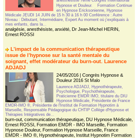
anesthésiste 7ème Congrès International
Hypnose et Douleur. Formation Continue
en Hypnose Ericksonienne, Hypnose
Médicale JEUDI 14 JUIN de 15 h 30 à 16 h 00 Conférence : Autre
Niveau : Débutant, Intermédiaire, Expert Au moment où j’expliquais à
mes enfants, dans la...
analgésie
,
anesthésiste
,
anxiété
,
Dr Jean-Michel HERIN
,
Ernest ROSSI
L'impact de la communication thérapeutique
issue de l'hypnose sur la santé mentale du
soignant, effet modérateur du burn-out. Laurence
ADJADJ
24/05/2016
|
Congrès Hypnose &
Douleur 2016 St Malo
Laurence ADJADJ, Hypnothérapeute,
Psychologue, Psychothérapeute,
Praticienne EMDR IMO, titulaire du DIU
Hypnose Médicale, Présidente de France
EMDR-IMO ®, Présidente de l'Institut de Formation Hypnotim à
Marseille, Responsable Pédagogique du CHTIP Collège d'Hypnose et
Thérapies Intégratives de...
burn-out
,
communication thérapeutique
,
DU Hypnose Médicale
,
Ernest ROSSI
,
Formation EMDR - IMO Marseille
,
Formation
Hypnose Douleur
,
Formation Hypnose Marseille
,
France
EMDR - IMO ®
,
Hypnothérapeute
,
Institut Hypnotim Formation