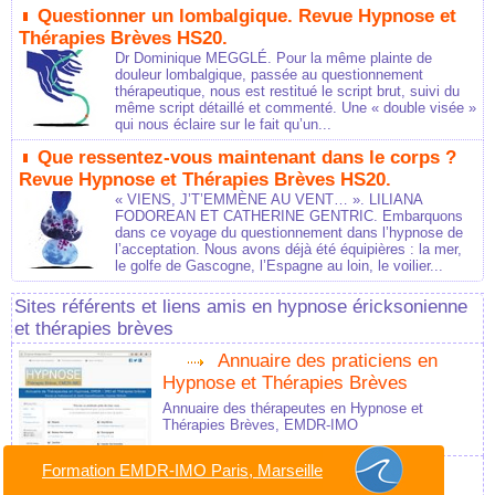
Questionner un lombalgique. Revue Hypnose et
Thérapies Brèves HS20.
Dr Dominique MEGGLÉ. Pour la même plainte de
douleur lombalgique, passée au questionnement
thérapeutique, nous est restitué le script brut, suivi du
même script détaillé et commenté. Une « double visée »
qui nous éclaire sur le fait qu’un...
Que ressentez-vous maintenant dans le corps ?
Revue Hypnose et Thérapies Brèves HS20.
« VIENS, J’T’EMMÈNE AU VENT… ». LILIANA
FODOREAN ET CATHERINE GENTRIC. Embarquons
dans ce voyage du questionnement dans l’hypnose de
l’acceptation. Nous avons déjà été équipières : la mer,
le golfe de Gascogne, l’Espagne au loin, le voilier...
Sites référents et liens amis en hypnose éricksonienne
et thérapies brèves
Annuaire des praticiens en
Hypnose et Thérapies Brèves
Annuaire des thérapeutes en Hypnose et
Thérapies Brèves, EMDR-IMO
Formation EMDR-IMO Paris, Marseille
Cabinet d'Hypnose, EMDR-