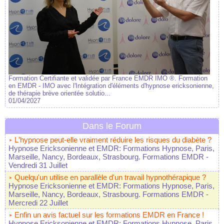
Formation Certifiante et validée par France EMDR IMO ®. Formation
en EMDR - IMO avec l'Intégration d'éléments d'hypnose ericksonienne,
de thérapie brève orientée solutio...
01/04/2027
Dans le Forum
L'hypnose peut-elle vraiment réduire les risques du diabète ?
Hypnose Ericksonienne et EMDR: Formations Hypnose, Paris,
Marseille, Nancy, Bordeaux, Strasbourg. Formations EMDR
-
Vendredi 31 Juillet
Quelqu'un utilise en parallèle d'un travail hypnothérapique ?
Hypnose Ericksonienne et EMDR: Formations Hypnose, Paris,
Marseille, Nancy, Bordeaux, Strasbourg. Formations EMDR
-
Mercredi 22 Juillet
Enfin un avis factuel sur les formations EMDR en France !
Hypnose Ericksonienne et EMDR: Formations Hypnose, Paris,