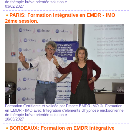
de thérapie brève orientée solution e...
03/02/2027
PARIS: Formation Intégrative en EMDR - IMO
2ème session.
Formation Certifiante et validée par France EMDR IMO ®. Formation
en EMDR - IMO avec Intégration d'éléments d'hypnose ericksonienne,
de thérapie brève orientée solution e...
10/03/2027
BORDEAUX: Formation en EMDR Intégrative