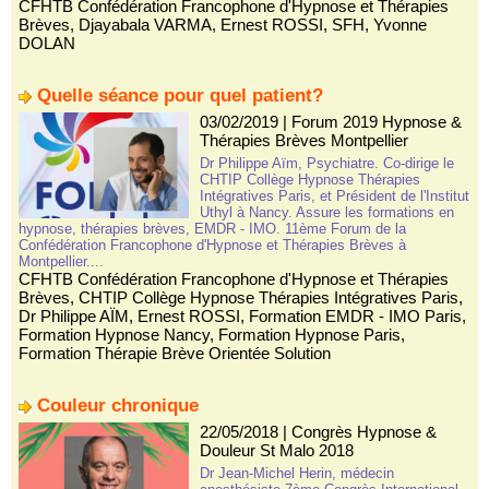
CFHTB Confédération Francophone d'Hypnose et Thérapies
Brèves
,
Djayabala VARMA
,
Ernest ROSSI
,
SFH
,
Yvonne
DOLAN
Quelle séance pour quel patient?
03/02/2019
|
Forum 2019 Hypnose &
Thérapies Brèves Montpellier
Dr Philippe Aïm, Psychiatre. Co-dirige le
CHTIP Collège Hypnose Thérapies
Intégratives Paris, et Président de l'Institut
Uthyl à Nancy. Assure les formations en
hypnose, thérapies brèves, EMDR - IMO. 11ème Forum de la
Confédération Francophone d'Hypnose et Thérapies Brèves à
Montpellier....
CFHTB Confédération Francophone d'Hypnose et Thérapies
Brèves
,
CHTIP Collège Hypnose Thérapies Intégratives Paris
,
Dr Philippe AÏM
,
Ernest ROSSI
,
Formation EMDR - IMO Paris
,
Formation Hypnose Nancy
,
Formation Hypnose Paris
,
Formation Thérapie Brève Orientée Solution
Couleur chronique
22/05/2018
|
Congrès Hypnose &
Douleur St Malo 2018
Dr Jean-Michel Herin, médecin