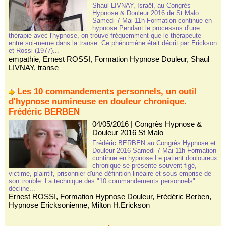
Shaul LIVNAY, Israël, au Congrès
Hypnose & Douleur 2016 de St Malo
Samedi 7 Mai 11h Formation continue en
hypnose Pendant le processus d'une
thérapie avec l'hypnose, on trouve fréquemment que le thérapeute
entre soi-meme dans la transe. Ce phénomène était décrit par Erickson
et Rossi (1977)...
empathie
,
Ernest ROSSI
,
Formation Hypnose Douleur
,
Shaul
LIVNAY
,
transe
Les 10 commandements personnels, un outil
d'hypnose numineuse en douleur chronique.
Frédéric BERBEN
04/05/2016
|
Congrès Hypnose &
Douleur 2016 St Malo
Frédéric BERBEN au Congrès Hypnose et
Douleur 2016 Samedi 7 Mai 11h Formation
continue en hypnose Le patient douloureux
chronique se présente souvent figé,
victime, plaintif, prisonnier d'une définition linéaire et sous emprise de
son trouble. La technique des "10 commandements personnels"
décline...
Ernest ROSSI
,
Formation Hypnose Douleur
,
Frédéric Berben
,
Hypnose Ericksonienne
,
Milton H.Erickson