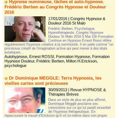
Hypnose numineuse, tâches et auto-hypnose.
Frédéric Berben au Congrès Hypnose et Douleur
2016
17/01/2016
|
Congrès Hypnose &
Douleur 2016 St Malo
Frédéric Berben, Psychologue,
Hypnothérapeute. Congrès Hypnose
Douleur St Malo 2016 5 Mai 15h Formation
Continue en Hypnose Ernest Rossi réfère
régulièrement l'hypnose créative à la numinosité. Il en parle comme "un
processus créatif de l'imagination active qui peut mener à des états
extatiques...
Autohypnose
,
Ernest ROSSI
,
Formation Hypnose
,
Formation
Hypnose Douleur
,
Frédéric Berben
,
Milton H.Erickson
,
psychologue
Dr Dominique MEGGLE: Terra Hypnosia, les
vieilles cartes sont précieuses
30/09/2013
|
Revue HYPNOSE &
Thérapies Brèves
Dans un style de plus en plus affirmé,
Dominique Megglé proclame ses
convictions sur ce qui lui paraît essentiel
de l’hypnose thérapeutique. En
reparcourant le travail d’Erickson qu’il vit lui-même dans son propre