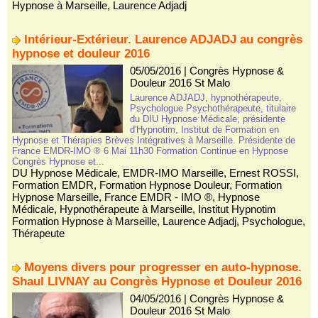
Hypnose à Marseille
,
Laurence Adjadj
Intérieur-Extérieur. Laurence ADJADJ au congrès
hypnose et douleur 2016
05/05/2016
|
Congrès Hypnose &
Douleur 2016 St Malo
Laurence ADJADJ, hypnothérapeute,
Psychologue Psychothérapeute, titulaire
du DIU Hypnose Médicale, présidente
d'Hypnotim, Institut de Formation en
Hypnose et Thérapies Brèves Intégratives à Marseille. Présidente de
France EMDR-IMO ® 6 Mai 11h30 Formation Continue en Hypnose
Congrès Hypnose et...
DU Hypnose Médicale
,
EMDR-IMO Marseille
,
Ernest ROSSI
,
Formation EMDR
,
Formation Hypnose Douleur
,
Formation
Hypnose Marseille
,
France EMDR - IMO ®
,
Hypnose
Médicale
,
Hypnothérapeute à Marseille
,
Institut Hypnotim
Formation Hypnose à Marseille
,
Laurence Adjadj
,
Psychologue
,
Thérapeute
Moyens divers pour progresser en auto-hypnose.
Shaul LIVNAY au Congrès Hypnose et Douleur 2016
04/05/2016
|
Congrès Hypnose &
Douleur 2016 St Malo