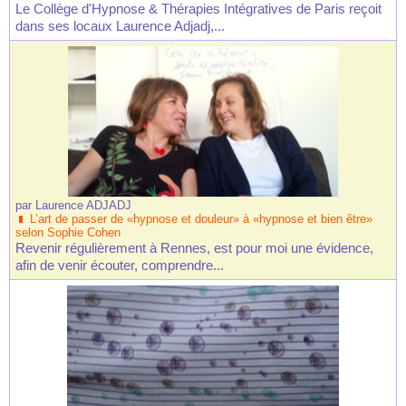
Le Collège d'Hypnose & Thérapies Intégratives de Paris reçoit
dans ses locaux Laurence Adjadj,...
par
Laurence ADJADJ
L’art de passer de «hypnose et douleur» à «hypnose et bien être»
selon Sophie Cohen
Revenir régulièrement à Rennes, est pour moi une évidence,
afin de venir écouter, comprendre...