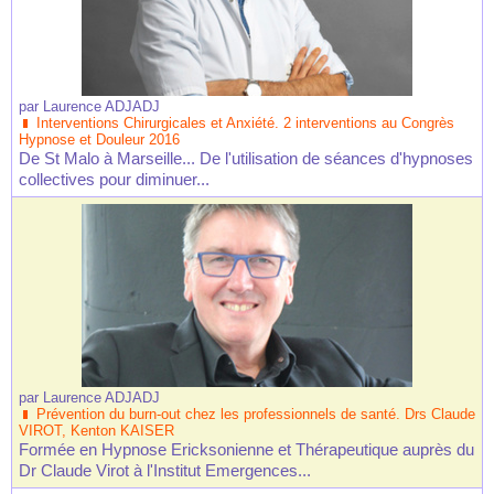
par
Laurence ADJADJ
Interventions Chirurgicales et Anxiété. 2 interventions au Congrès
Hypnose et Douleur 2016
De St Malo à Marseille... De l'utilisation de séances d'hypnoses
collectives pour diminuer...
par
Laurence ADJADJ
Prévention du burn-out chez les professionnels de santé. Drs Claude
VIROT, Kenton KAISER
Formée en Hypnose Ericksonienne et Thérapeutique auprès du
Dr Claude Virot à l'Institut Emergences...