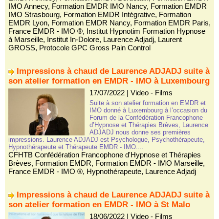
IMO Annecy
,
Formation EMDR IMO Nancy
,
Formation EMDR
IMO Strasbourg
,
Formation EMDR Intégrative
,
Formation
EMDR Lyon
,
Formation EMDR Nancy
,
Formation EMDR Paris
,
France EMDR - IMO ®
,
Institut Hypnotim Formation Hypnose
à Marseille
,
Institut In-Dolore
,
Laurence Adjadj
,
Laurent
GROSS
,
Protocole GPC Gross Pain Control
Impressions à chaud de Laurence ADJADJ suite à
son atelier formation en EMDR - IMO à Luxembourg
17/07/2022
|
Video - Films
Suite à son atelier formation en EMDR et
IMO donné à Luxembourg à l’occasion du
Forum de la Confédération Francophone
d’Hypnose et Thérapies Brèves, Laurence
ADJADJ nous donne ses premières
impressions. Laurence ADJADJ est Psychologue, Psychothérapeute,
Hypnothérapeute et Thérapeute EMDR - IMO....
CFHTB Confédération Francophone d'Hypnose et Thérapies
Brèves
,
Formation EMDR
,
Formation EMDR - IMO Marseille
,
France EMDR - IMO ®
,
Hypnothérapeute
,
Laurence Adjadj
Impressions à chaud de Laurence ADJADJ suite à
son atelier formation en EMDR - IMO à St Malo
18/06/2022
|
Video - Films