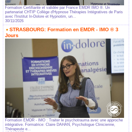
Formation Certifiante et validée par France EMDR IMO ®. Un
partenariat CHTIP Collège d'Hypnose Thérapies Intégratives de Paris
avec l'Institut In-Dolore et Hypnotim, un...
30/11/2026
STRASBOURG: Formation en EMDR - IMO ® 3
Jours
Formation EMDR - IMO : Traiter le psychotrauma avec une approche
intégrative. Formatrice: Claire DAHAN, Psychologue Clinicienne,
Thérapeute e...