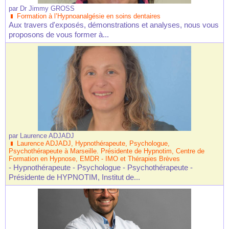
par
Dr Jimmy GROSS
Formation à l’Hypnoanalgésie en soins dentaires
Aux travers d'exposés, démonstrations et analyses, nous vous
proposons de vous former à...
par
Laurence ADJADJ
Laurence ADJADJ, Hypnothérapeute, Psychologue,
Psychothérapeute à Marseille. Présidente de Hypnotim, Centre de
Formation en Hypnose, EMDR - IMO et Thérapies Brèves
- Hypnothérapeute - Psychologue - Psychothérapeute -
Présidente de HYPNOTIM, Institut de...