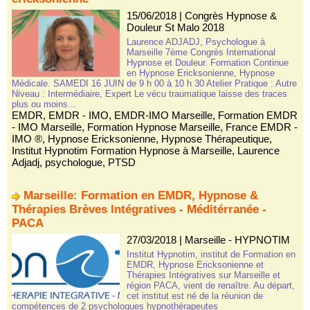
15/06/2018
|
Congrès Hypnose &
Douleur St Malo 2018
Laurence ADJADJ, Psychologue à
Marseille 7ème Congrès International
Hypnose et Douleur. Formation Continue
en Hypnose Ericksonienne, Hypnose
Médicale. SAMEDI 16 JUIN de 9 h 00 à 10 h 30 Atelier Pratique : Autre
Niveau : Intermédiaire, Expert Le vécu traumatique laisse des traces
plus ou moins...
EMDR
,
EMDR - IMO
,
EMDR-IMO Marseille
,
Formation EMDR
- IMO Marseille
,
Formation Hypnose Marseille
,
France EMDR -
IMO ®
,
Hypnose Ericksonienne
,
Hypnose Thérapeutique
,
Institut Hypnotim Formation Hypnose à Marseille
,
Laurence
Adjadj
,
psychologue
,
PTSD
Marseille: Formation en EMDR, Hypnose &
Thérapies Brèves Intégratives - Méditérranée -
PACA
27/03/2018
|
Marseille - HYPNOTIM
Institut Hypnotim, institut de Formation en
EMDR, Hypnose Ericksonienne et
Thérapies Intégratives sur Marseille et
région PACA, vient de renaître. Au départ,
cet institut est né de la réunion de
compétences de 2 psychologues hypnothérapeutes