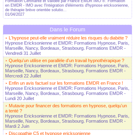
Formation Certifiante et validée par France EMDR IMO ®. Formation
en EMDR - IMO avec l'Intégration d'éléments d'hypnose ericksonienne,
de thérapie brève orientée solutio...
01/04/2027
Dans le Forum
L'hypnose peut-elle vraiment réduire les risques du diabète ?
Hypnose Ericksonienne et EMDR: Formations Hypnose, Paris,
Marseille, Nancy, Bordeaux, Strasbourg. Formations EMDR
-
Vendredi 31 Juillet
Quelqu'un utilise en parallèle d'un travail hypnothérapique ?
Hypnose Ericksonienne et EMDR: Formations Hypnose, Paris,
Marseille, Nancy, Bordeaux, Strasbourg. Formations EMDR
-
Mercredi 22 Juillet
Enfin un avis factuel sur les formations EMDR en France !
Hypnose Ericksonienne et EMDR: Formations Hypnose, Paris,
Marseille, Nancy, Bordeaux, Strasbourg. Formations EMDR
-
Lundi 20 Juillet
Mutavie pour financer des formations en hypnose, quelqu'un
a tenté ?
Hypnose Ericksonienne et EMDR: Formations Hypnose, Paris,
Marseille, Nancy, Bordeaux, Strasbourg. Formations EMDR
-
Mardi 2 Juin
Discopathie C5 et hypnose ericksonienne