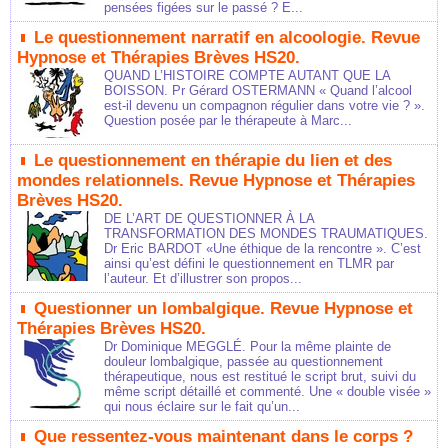
pensées figées sur le passé ? E...
Le questionnement narratif en alcoologie. Revue
Hypnose et Thérapies Brèves HS20.
QUAND L’HISTOIRE COMPTE AUTANT QUE LA
BOISSON. Pr Gérard OSTERMANN « Quand l’alcool
est-il devenu un compagnon régulier dans votre vie ? ».
Question posée par le thérapeute à Marc...
Le questionnement en thérapie du lien et des
mondes relationnels. Revue Hypnose et Thérapies
Brèves HS20.
DE L’ART DE QUESTIONNER À LA
TRANSFORMATION DES MONDES TRAUMATIQUES.
Dr Eric BARDOT «Une éthique de la rencontre ». C’est
ainsi qu’est défini le questionnement en TLMR par
l’auteur. Et d’illustrer son propos...
Questionner un lombalgique. Revue Hypnose et
Thérapies Brèves HS20.
Dr Dominique MEGGLÉ. Pour la même plainte de
douleur lombalgique, passée au questionnement
thérapeutique, nous est restitué le script brut, suivi du
même script détaillé et commenté. Une « double visée »
qui nous éclaire sur le fait qu’un...
Que ressentez-vous maintenant dans le corps ?