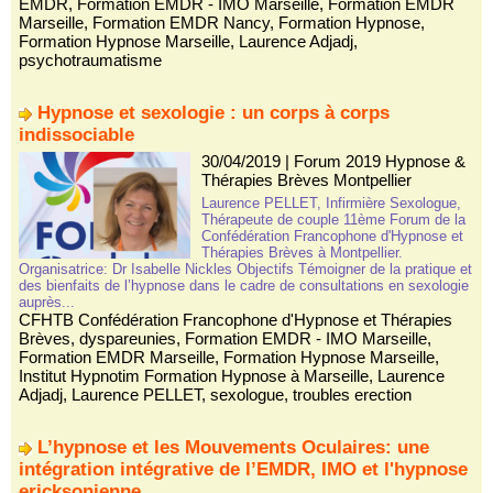
EMDR
,
Formation EMDR - IMO Marseille
,
Formation EMDR
Marseille
,
Formation EMDR Nancy
,
Formation Hypnose
,
Formation Hypnose Marseille
,
Laurence Adjadj
,
psychotraumatisme
Hypnose et sexologie : un corps à corps
indissociable
30/04/2019
|
Forum 2019 Hypnose &
Thérapies Brèves Montpellier
Laurence PELLET, Infirmière Sexologue,
Thérapeute de couple 11ème Forum de la
Confédération Francophone d'Hypnose et
Thérapies Brèves à Montpellier.
Organisatrice: Dr Isabelle Nickles Objectifs Témoigner de la pratique et
des bienfaits de l’hypnose dans le cadre de consultations en sexologie
auprès...
CFHTB Confédération Francophone d'Hypnose et Thérapies
Brèves
,
dyspareunies
,
Formation EMDR - IMO Marseille
,
Formation EMDR Marseille
,
Formation Hypnose Marseille
,
Institut Hypnotim Formation Hypnose à Marseille
,
Laurence
Adjadj
,
Laurence PELLET
,
sexologue
,
troubles erection
L’hypnose et les Mouvements Oculaires: une
intégration intégrative de l’EMDR, IMO et l'hypnose
ericksonienne