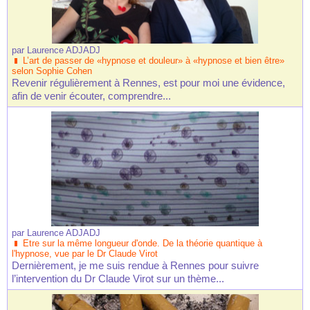
par
Laurence ADJADJ
L’art de passer de «hypnose et douleur» à «hypnose et bien être»
selon Sophie Cohen
Revenir régulièrement à Rennes, est pour moi une évidence,
afin de venir écouter, comprendre...
par
Laurence ADJADJ
Etre sur la même longueur d'onde. De la théorie quantique à
l'hypnose, vue par le Dr Claude Virot
Dernièrement, je me suis rendue à Rennes pour suivre
l’intervention du Dr Claude Virot sur un thème...