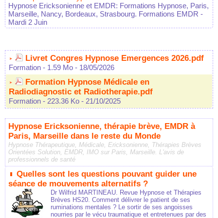
Hypnose Ericksonienne et EMDR: Formations Hypnose, Paris,
Marseille, Nancy, Bordeaux, Strasbourg. Formations EMDR
-
Mardi 2 Juin
Livret Congres Hypnose Emergences 2026.pdf
Formation
- 1.59 Mo
- 18/05/2026
Formation Hypnose Médicale en
Radiodiagnostic et Radiotherapie.pdf
Formation
- 223.36 Ko
- 21/10/2025
Hypnose Ericksonienne, thérapie brève, EMDR à
Paris, Marseille dans le reste du Monde
Hypnose Thérapeutique, Médicale, Ericksonienne, Thérapies Brèves
Orientées Solution, EMDR, IMO sur Paris, Marseille. L'avis de
professionnels de santé
Quelles sont les questions pouvant guider une
séance de mouvements alternatifs ?
Dr Wilfrid MARTINEAU. Revue Hypnose et Thérapies
Brèves HS20. Comment délivrer le patient de ses
ruminations mentales ? Le sortir de ses angoisses
nourries par le vécu traumatique et entretenues par des