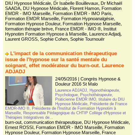
DIU Hypnose Médicale
,
Dr Isabelle Bouillevaux
,
Dr Michaël
SAADA
,
DU Hypnose Médicale
,
Florent Hamon
,
Formation
EMDR - IMO Marseille
,
Formation EMDR - IMO Paris
,
Formation EMDR Marseille
,
Formation Hypnoanalgésie
,
Formation Hypnose Douleur
,
Formation Hypnose Marseille
,
formation thérapie brève
,
France EMDR - IMO ®
,
Institut
Hypnotim Formation Hypnose à Marseille
,
Laurence Adjadj
,
Laurent GROSS
,
Sophie Cohen
,
Sophie Tournouër
L'impact de la communication thérapeutique
issue de l'hypnose sur la santé mentale du
soignant, effet modérateur du burn-out. Laurence
ADJADJ
24/05/2016
|
Congrès Hypnose &
Douleur 2016 St Malo
Laurence ADJADJ, Hypnothérapeute,
Psychologue, Psychothérapeute,
Praticienne EMDR IMO, titulaire du DIU
Hypnose Médicale, Présidente de France
EMDR-IMO ®, Présidente de l'Institut de Formation Hypnotim à
Marseille, Responsable Pédagogique du CHTIP Collège d'Hypnose et
Thérapies Intégratives de...
burn-out
,
communication thérapeutique
,
DU Hypnose Médicale
,
Ernest ROSSI
,
Formation EMDR - IMO Marseille
,
Formation
Hypnose Douleur
,
Formation Hypnose Marseille
,
France