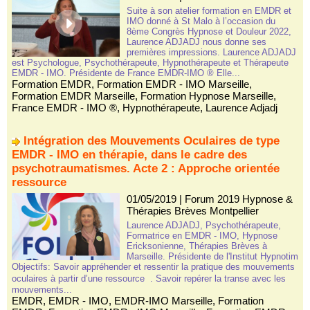
Suite à son atelier formation en EMDR et
IMO donné à St Malo à l’occasion du
8ème Congrès Hypnose et Douleur 2022,
Laurence ADJADJ nous donne ses
premières impressions. Laurence ADJADJ
est Psychologue, Psychothérapeute, Hypnothérapeute et Thérapeute
EMDR - IMO. Présidente de France EMDR-IMO ® Elle...
Formation EMDR
,
Formation EMDR - IMO Marseille
,
Formation EMDR Marseille
,
Formation Hypnose Marseille
,
France EMDR - IMO ®
,
Hypnothérapeute
,
Laurence Adjadj
Intégration des Mouvements Oculaires de type
EMDR - IMO en thérapie, dans le cadre des
psychotraumatismes. Acte 2 : Approche orientée
ressource
01/05/2019
|
Forum 2019 Hypnose &
Thérapies Brèves Montpellier
Laurence ADJADJ, Psychothérapeute,
Formatrice en EMDR - IMO, Hypnose
Ericksonienne, Thérapies Brèves à
Marseille. Présidente de l'Institut Hypnotim
Objectifs: Savoir appréhender et ressentir la pratique des mouvements
oculaires à partir d’une ressource . Savoir repérer la transe avec les
mouvements...
EMDR
,
EMDR - IMO
,
EMDR-IMO Marseille
,
Formation