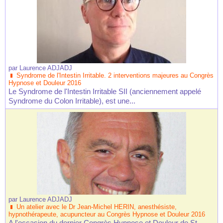
par
Laurence ADJADJ
Syndrome de l'Intestin Irritable. 2 interventions majeures au Congrès
Hypnose et Douleur 2016
Le Syndrome de l'Intestin Irritable SII (anciennement appelé
Syndrome du Colon Irritable), est une...
par
Laurence ADJADJ
Un atelier avec le Dr Jean-Michel HERIN, anesthésiste,
hypnothérapeute, acupuncteur au Congrès Hypnose et Douleur 2016
A l'occasion du dernier Congrès Hypnose et Douleur de St