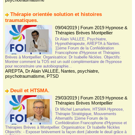
Thérapie orientée solution et histoires
traumatiques.
09/04/2019
|
Forum 2019 Hypnose &
Thérapies Brèves Montpellier
Dr Alain VALLEE, Psychiatre,
Hypnothérapeute, AREPTA à Nantes.
11ème Forum de la Confédération
Francophone d'Hypnose et Thérapies
Brèves à Montpellier. Organisatrice: Dr Isabelle Nickles. Objectifs:
Montrer comment la TOS est un outil complémentaire de l'hypnose
pour reconstruire une autobiographie...
AREPTA
,
Dr Alain VALLEE
,
Nantes
,
psychiatre
,
psychotraumatisme
,
PTSD
Deuil et HTSMA.
29/03/2019
|
Forum 2019 Hypnose &
Thérapies Brèves Montpellier
Dr Michel Lamarlere, HTSMA Hypnose,
Thérapie Stratégique, Mouvements
Alternatifs 11ème Forum de la
Confédération Francophone d'Hypnose et
Thérapies Brèves à Montpellier. Organisatrice: Dr Isabelle Nickles
Objectifs: - Exposer briévement la façon dont j'aborde le deuil grâce à