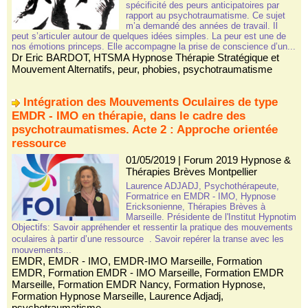
spécificité des peurs anticipatoires par
rapport au psychotraumatisme. Ce sujet
m’a demandé des années de travail. Il
peut s’articuler autour de quelques idées simples. La peur est une de
nos émotions princeps. Elle accompagne la prise de conscience d’un...
Dr Eric BARDOT
,
HTSMA Hypnose Thérapie Stratégique et
Mouvement Alternatifs
,
peur
,
phobies
,
psychotraumatisme
Intégration des Mouvements Oculaires de type
EMDR - IMO en thérapie, dans le cadre des
psychotraumatismes. Acte 2 : Approche orientée
ressource
01/05/2019
|
Forum 2019 Hypnose &
Thérapies Brèves Montpellier
Laurence ADJADJ, Psychothérapeute,
Formatrice en EMDR - IMO, Hypnose
Ericksonienne, Thérapies Brèves à
Marseille. Présidente de l'Institut Hypnotim
Objectifs: Savoir appréhender et ressentir la pratique des mouvements
oculaires à partir d’une ressource . Savoir repérer la transe avec les
mouvements...
EMDR
,
EMDR - IMO
,
EMDR-IMO Marseille
,
Formation
EMDR
,
Formation EMDR - IMO Marseille
,
Formation EMDR
Marseille
,
Formation EMDR Nancy
,
Formation Hypnose
,
Formation Hypnose Marseille
,
Laurence Adjadj
,
psychotraumatisme