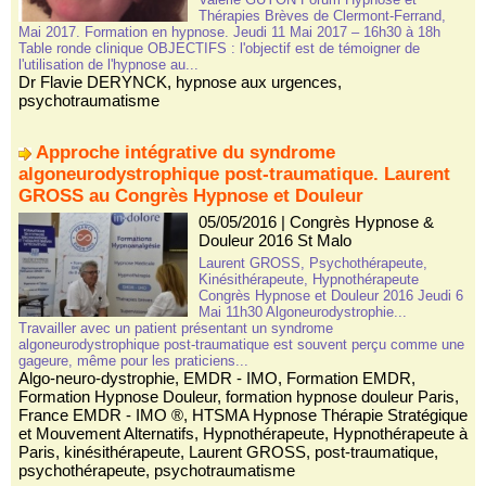
Thérapies Brèves de Clermont-Ferrand,
Mai 2017. Formation en hypnose. Jeudi 11 Mai 2017 – 16h30 à 18h
Table ronde clinique OBJECTIFS : l'objectif est de témoigner de
l'utilisation de l'hypnose au...
Dr Flavie DERYNCK
,
hypnose aux urgences
,
psychotraumatisme
Approche intégrative du syndrome
algoneurodystrophique post-traumatique. Laurent
GROSS au Congrès Hypnose et Douleur
05/05/2016
|
Congrès Hypnose &
Douleur 2016 St Malo
Laurent GROSS, Psychothérapeute,
Kinésithérapeute, Hypnothérapeute
Congrès Hypnose et Douleur 2016 Jeudi 6
Mai 11h30 Algoneurodystrophie...
Travailler avec un patient présentant un syndrome
algoneurodystrophique post-traumatique est souvent perçu comme une
gageure, même pour les praticiens...
Algo-neuro-dystrophie
,
EMDR - IMO
,
Formation EMDR
,
Formation Hypnose Douleur
,
formation hypnose douleur Paris
,
France EMDR - IMO ®
,
HTSMA Hypnose Thérapie Stratégique
et Mouvement Alternatifs
,
Hypnothérapeute
,
Hypnothérapeute à
Paris
,
kinésithérapeute
,
Laurent GROSS
,
post-traumatique
,
psychothérapeute
,
psychotraumatisme