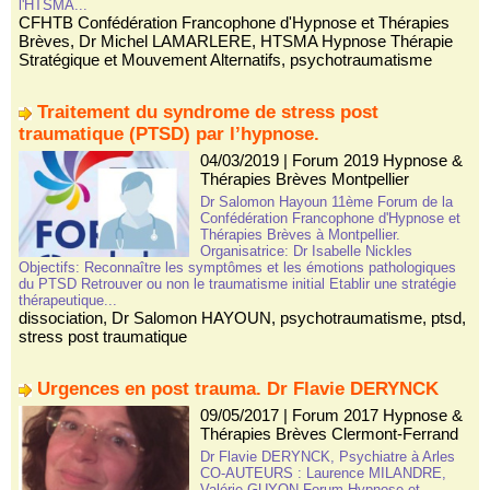
l'HTSMA...
CFHTB Confédération Francophone d'Hypnose et Thérapies
Brèves
,
Dr Michel LAMARLERE
,
HTSMA Hypnose Thérapie
Stratégique et Mouvement Alternatifs
,
psychotraumatisme
Traitement du syndrome de stress post
traumatique (PTSD) par l’hypnose.
04/03/2019
|
Forum 2019 Hypnose &
Thérapies Brèves Montpellier
Dr Salomon Hayoun 11ème Forum de la
Confédération Francophone d'Hypnose et
Thérapies Brèves à Montpellier.
Organisatrice: Dr Isabelle Nickles
Objectifs: Reconnaître les symptômes et les émotions pathologiques
du PTSD Retrouver ou non le traumatisme initial Etablir une stratégie
thérapeutique...
dissociation
,
Dr Salomon HAYOUN
,
psychotraumatisme
,
ptsd
,
stress post traumatique
Urgences en post trauma. Dr Flavie DERYNCK
09/05/2017
|
Forum 2017 Hypnose &
Thérapies Brèves Clermont-Ferrand
Dr Flavie DERYNCK, Psychiatre à Arles
CO-AUTEURS : Laurence MILANDRE,
Valérie GUYON Forum Hypnose et