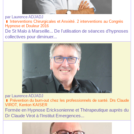
par
Laurence ADJADJ
Interventions Chirurgicales et Anxiété. 2 interventions au Congrès
Hypnose et Douleur 2016
De St Malo à Marseille... De l'utilisation de séances d'hypnoses
collectives pour diminuer...
par
Laurence ADJADJ
Prévention du burn-out chez les professionnels de santé. Drs Claude
VIROT, Kenton KAISER
Formée en Hypnose Ericksonienne et Thérapeutique auprès du
Dr Claude Virot à l'Institut Emergences...