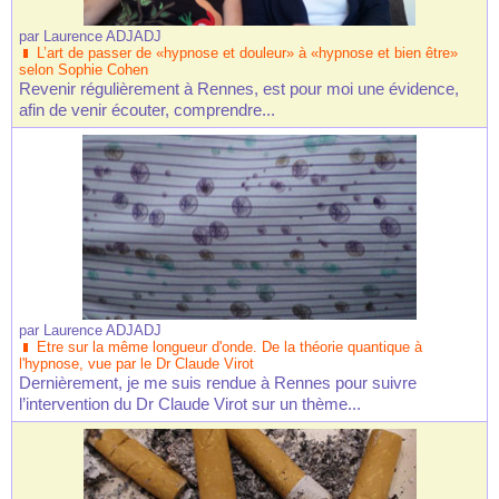
par
Laurence ADJADJ
L’art de passer de «hypnose et douleur» à «hypnose et bien être»
selon Sophie Cohen
Revenir régulièrement à Rennes, est pour moi une évidence,
afin de venir écouter, comprendre...
par
Laurence ADJADJ
Etre sur la même longueur d'onde. De la théorie quantique à
l'hypnose, vue par le Dr Claude Virot
Dernièrement, je me suis rendue à Rennes pour suivre
l’intervention du Dr Claude Virot sur un thème...