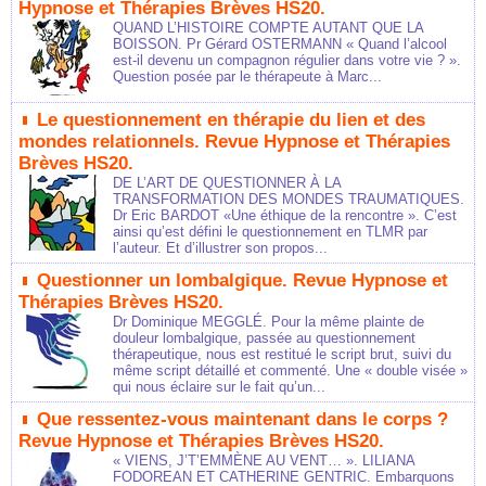
Hypnose et Thérapies Brèves HS20.
QUAND L’HISTOIRE COMPTE AUTANT QUE LA
BOISSON. Pr Gérard OSTERMANN « Quand l’alcool
est-il devenu un compagnon régulier dans votre vie ? ».
Question posée par le thérapeute à Marc...
Le questionnement en thérapie du lien et des
mondes relationnels. Revue Hypnose et Thérapies
Brèves HS20.
DE L’ART DE QUESTIONNER À LA
TRANSFORMATION DES MONDES TRAUMATIQUES.
Dr Eric BARDOT «Une éthique de la rencontre ». C’est
ainsi qu’est défini le questionnement en TLMR par
l’auteur. Et d’illustrer son propos...
Questionner un lombalgique. Revue Hypnose et
Thérapies Brèves HS20.
Dr Dominique MEGGLÉ. Pour la même plainte de
douleur lombalgique, passée au questionnement
thérapeutique, nous est restitué le script brut, suivi du
même script détaillé et commenté. Une « double visée »
qui nous éclaire sur le fait qu’un...
Que ressentez-vous maintenant dans le corps ?
Revue Hypnose et Thérapies Brèves HS20.
« VIENS, J’T’EMMÈNE AU VENT… ». LILIANA
FODOREAN ET CATHERINE GENTRIC. Embarquons