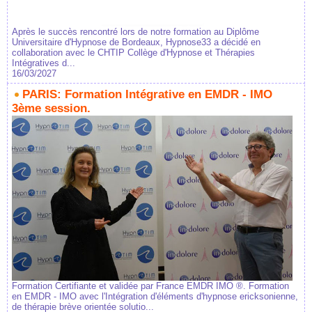
Après le succès rencontré lors de notre formation au Diplôme
Universitaire d'Hypnose de Bordeaux, Hypnose33 a décidé en
collaboration avec le CHTIP Collège d'Hypnose et Thérapies
Intégratives d...
16/03/2027
PARIS: Formation Intégrative en EMDR - IMO
3ème session.
Formation Certifiante et validée par France EMDR IMO ®. Formation
en EMDR - IMO avec l'Intégration d'éléments d'hypnose ericksonienne,
de thérapie brève orientée solutio...