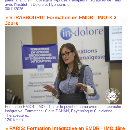
partenariat CHTIP Collège d'Hypnose Thérapies Intégratives de Paris
avec l'Institut In-Dolore et Hypnotim, un...
30/11/2026
STRASBOURG: Formation en EMDR - IMO ® 3
Jours
Formation EMDR - IMO : Traiter le psychotrauma avec une approche
intégrative. Formatrice: Claire DAHAN, Psychologue Clinicienne,
Thérapeute e...
12/01/2027
PARIS: Formation Intégrative en EMDR - IMO 1ère