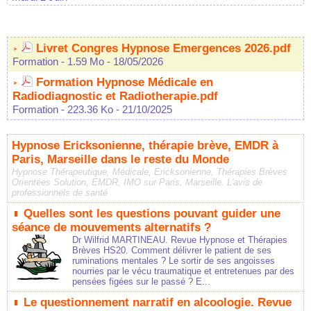
Livret Congres Hypnose Emergences 2026.pdf
Formation
- 1.59 Mo
- 18/05/2026
Formation Hypnose Médicale en
Radiodiagnostic et Radiotherapie.pdf
Formation
- 223.36 Ko
- 21/10/2025
Hypnose Ericksonienne, thérapie brève, EMDR à
Paris, Marseille dans le reste du Monde
Hypnose Thérapeutique, Médicale, Ericksonienne, Thérapies Brèves
Orientées Solution, EMDR, IMO sur Paris, Marseille. L'avis de
professionnels de santé
Quelles sont les questions pouvant guider une
séance de mouvements alternatifs ?
Dr Wilfrid MARTINEAU. Revue Hypnose et Thérapies
Brèves HS20. Comment délivrer le patient de ses
ruminations mentales ? Le sortir de ses angoisses
nourries par le vécu traumatique et entretenues par des
pensées figées sur le passé ? E...
Le questionnement narratif en alcoologie. Revue