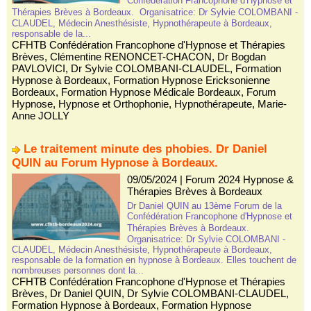
Confédération Francophone d'Hypnose et
Thérapies Brèves à Bordeaux. Organisatrice: Dr Sylvie COLOMBANI -
CLAUDEL, Médecin Anesthésiste, Hypnothérapeute à Bordeaux,
responsable de la...
CFHTB Confédération Francophone d'Hypnose et Thérapies
Brèves
,
Clémentine RENONCET-CHACON
,
Dr Bogdan
PAVLOVICI
,
Dr Sylvie COLOMBANI-CLAUDEL
,
Formation
Hypnose à Bordeaux
,
Formation Hypnose Ericksonienne
Bordeaux
,
Formation Hypnose Médicale Bordeaux
,
Forum
Hypnose
,
Hypnose et Orthophonie
,
Hypnothérapeute
,
Marie-
Anne JOLLY
Le traitement minute des phobies. Dr Daniel
QUIN au Forum Hypnose à Bordeaux.
09/05/2024
|
Forum 2024 Hypnose &
Thérapies Brèves à Bordeaux
Dr Daniel QUIN au 13ème Forum de la
Confédération Francophone d'Hypnose et
Thérapies Brèves à Bordeaux.
Organisatrice: Dr Sylvie COLOMBANI -
CLAUDEL, Médecin Anesthésiste, Hypnothérapeute à Bordeaux,
responsable de la formation en hypnose à Bordeaux. Elles touchent de
nombreuses personnes dont la...
CFHTB Confédération Francophone d'Hypnose et Thérapies
Brèves
,
Dr Daniel QUIN
,
Dr Sylvie COLOMBANI-CLAUDEL
,
Formation Hypnose à Bordeaux
,
Formation Hypnose