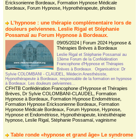
Ericksonienne Bordeaux
,
Formation Hypnose Médicale
Bordeaux
,
Forum Hypnose
,
Hypnothérapeute
,
phobies
L’hypnose : une thérapie complémentaire lors de
douleurs pelviennes. Leslie Rigal et Stéphanie
Possamaï au Forum Hypnose à Bordeaux.
09/05/2024
|
Forum 2024 Hypnose &
Thérapies Brèves à Bordeaux
Leslie Rigal et Stéphanie Possamaï au
13ème Forum de la Confédération
Francophone d'Hypnose et Thérapies
Brèves à Bordeaux. Organisatrice: Dr
Sylvie COLOMBANI - CLAUDEL, Médecin Anesthésiste,
Hypnothérapeute à Bordeaux, responsable de la formation en hypnose
à Bordeaux. Les douleurs pelviennes...
CFHTB Confédération Francophone d'Hypnose et Thérapies
Brèves
,
Dr Sylvie COLOMBANI-CLAUDEL
,
Formation
Hypnose à Bordeaux
,
Formation Hypnose Endométriose
,
Formation Hypnose Ericksonienne Bordeaux
,
Formation
Hypnose Médicale Bordeaux
,
Forum Hypnose
,
Hypnose
,
Hypnose et Endométriose
,
Hypnothérapeute
,
kinésithérapie
hypnose
,
Leslie Rigal
,
Stéphanie Possamaï
,
vaginisme
Table ronde «hypnose et grand âge» Le syndrome