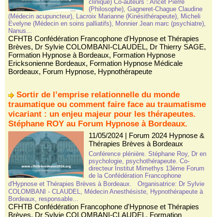
clinique) Co-auteurs : Ancet Pierre
(Philosophe), Gagneret-Chague Claudine
(Médecin acupuncteur), Lacroix Marianne (Kinésithérapeute), Micheli
Evelyne (Médecin en soins palliatifs), Monnier Jean marc (psychiatre),
Nanus...
CFHTB Confédération Francophone d'Hypnose et Thérapies
Brèves
,
Dr Sylvie COLOMBANI-CLAUDEL
,
Dr Thierry SAGE
,
Formation Hypnose à Bordeaux
,
Formation Hypnose
Ericksonienne Bordeaux
,
Formation Hypnose Médicale
Bordeaux
,
Forum Hypnose
,
Hypnothérapeute
Sortir de l’emprise relationnelle du monde
traumatique ou comment faire face au traumatisme
vicariant : un enjeu majeur pour les thérapeutes.
Stéphane ROY au Forum Hypnose à Bordeaux.
11/05/2024
|
Forum 2024 Hypnose &
Thérapies Brèves à Bordeaux
Conférence plénière. Stéphane Roy, Dr en
psychologie, psychothérapeute. Co-
directeur Institut Mimethys 13ème Forum
de la Confédération Francophone
d'Hypnose et Thérapies Brèves à Bordeaux. Organisatrice: Dr Sylvie
COLOMBANI - CLAUDEL, Médecin Anesthésiste, Hypnothérapeute à
Bordeaux, responsable...
CFHTB Confédération Francophone d'Hypnose et Thérapies
Brèves
,
Dr Sylvie COLOMBANI-CLAUDEL
,
Formation