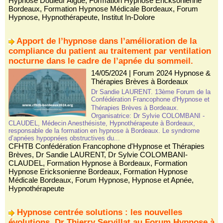
Hypnose Douleur Aiguë
,
Formation Hypnose Ericksonienne
Bordeaux
,
Formation Hypnose Médicale Bordeaux
,
Forum
Hypnose
,
Hypnothérapeute
,
Institut In-Dolore
Apport de l’hypnose dans l’amélioration de la
compliance du patient au traitement par ventilation
nocturne dans le cadre de l’apnée du sommeil.
14/05/2024
|
Forum 2024 Hypnose &
Thérapies Brèves à Bordeaux
Dr Sandie LAURENT. 13ème Forum de la
Confédération Francophone d'Hypnose et
Thérapies Brèves à Bordeaux.
Organisatrice: Dr Sylvie COLOMBANI -
CLAUDEL, Médecin Anesthésiste, Hypnothérapeute à Bordeaux,
responsable de la formation en hypnose à Bordeaux. Le syndrome
d’apnées hypopnées obstructives du...
CFHTB Confédération Francophone d'Hypnose et Thérapies
Brèves
,
Dr Sandie LAURENT
,
Dr Sylvie COLOMBANI-
CLAUDEL
,
Formation Hypnose à Bordeaux
,
Formation
Hypnose Ericksonienne Bordeaux
,
Formation Hypnose
Médicale Bordeaux
,
Forum Hypnose
,
Hypnose et Apnée
,
Hypnothérapeute
Hypnose centrée solutions : les nouvelles
évolutions. Dr Thierry Servillat au Forum Hypnose à