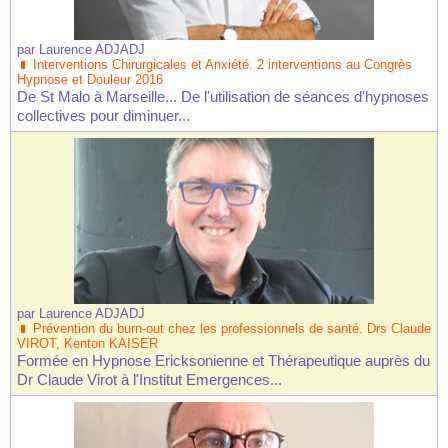
par
Laurence ADJADJ
Interventions Chirurgicales et Anxiété. 2 interventions au Congrès
Hypnose et Douleur 2016
De St Malo à Marseille... De l'utilisation de séances d'hypnoses
collectives pour diminuer...
par
Laurence ADJADJ
Prévention du burn-out chez les professionnels de santé. Drs Claude
VIROT, Kenton KAISER
Formée en Hypnose Ericksonienne et Thérapeutique auprès du
Dr Claude Virot à l'Institut Emergences...