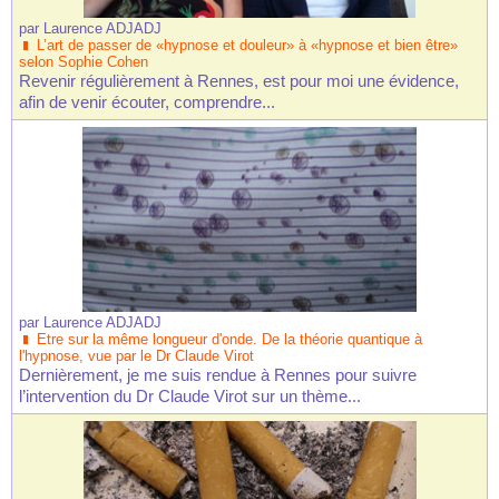
par
Laurence ADJADJ
L’art de passer de «hypnose et douleur» à «hypnose et bien être»
selon Sophie Cohen
Revenir régulièrement à Rennes, est pour moi une évidence,
afin de venir écouter, comprendre...
par
Laurence ADJADJ
Etre sur la même longueur d'onde. De la théorie quantique à
l'hypnose, vue par le Dr Claude Virot
Dernièrement, je me suis rendue à Rennes pour suivre
l’intervention du Dr Claude Virot sur un thème...