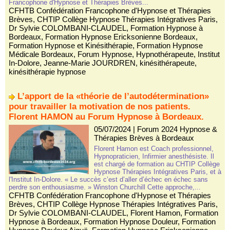
Francophone d'Hypnose et Thérapies Brèves...
CFHTB Confédération Francophone d'Hypnose et Thérapies
Brèves
,
CHTIP Collège Hypnose Thérapies Intégratives Paris
,
Dr Sylvie COLOMBANI-CLAUDEL
,
Formation Hypnose à
Bordeaux
,
Formation Hypnose Ericksonienne Bordeaux
,
Formation Hypnose et Kinésithérapie
,
Formation Hypnose
Médicale Bordeaux
,
Forum Hypnose
,
Hypnothérapeute
,
Institut
In-Dolore
,
Jeanne-Marie JOURDREN
,
kinésithérapeute
,
kinésithérapie hypnose
L’apport de la «théorie de l’autodétermination»
pour travailler la motivation de nos patients.
Florent HAMON au Forum Hypnose à Bordeaux.
05/07/2024
|
Forum 2024 Hypnose &
Thérapies Brèves à Bordeaux
Florent Hamon est Coach professionnel,
Hypnopraticien, Infirmier anesthésiste. Il
est chargé de formation au CHTIP Collège
Hypnose Thérapies Intégratives Paris, et à
l'Institut In-Dolore. « Le succès c’est d’aller d’échec en échec sans
perdre son enthousiasme. » Winston Churchill Cette approche,...
CFHTB Confédération Francophone d'Hypnose et Thérapies
Brèves
,
CHTIP Collège Hypnose Thérapies Intégratives Paris
,
Dr Sylvie COLOMBANI-CLAUDEL
,
Florent Hamon
,
Formation
Hypnose à Bordeaux
,
Formation Hypnose Douleur
,
Formation