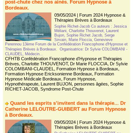
post-chute chez nos ainés. Forum Hypnose à
Bordeaux.
09/05/2024
|
Forum 2024 Hypnose &
Thérapies Brèves à Bordeaux
Sophie Richet-Jacob Co auteurs : Jessica
Méliani, Charlotte Thouvenot, Laurent
Bujon, Sophie Richet Jacob, Serge
Sirvain, Marie Floccia, Genevieve
Perennou 13ème Forum de la Confédération Francophone d'Hypnose et
Thérapies Brèves à Bordeaux. Organisatrice: Dr Sylvie COLOMBANI -
CLAUDEL, Médecin...
CFHTB Confédération Francophone d'Hypnose et Thérapies
Brèves
,
Charlotte THOUVENOT
,
Dr Marie FLOCCIA
,
Dr Sylvie
COLOMBANI-CLAUDEL
,
Formation Hypnose à Bordeaux
,
Formation Hypnose Ericksonienne Bordeaux
,
Formation
Hypnose Médicale Bordeaux
,
Forum Hypnose
,
Hypnothérapeute
,
Laurent BUJON
,
personnes âgées
,
Sophie
RICHET-JACOB
,
Syndrome Post-Chute
Quand les esprits s’invitent dans la thérapie... Dr
Catherine LELOUTRE-GUIBERT au Forum Hypnose
à Bordeaux.
09/05/2024
|
Forum 2024 Hypnose &
Thérapies Brèves à Bordeaux