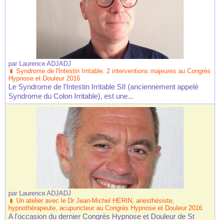
par
Laurence ADJADJ
Syndrome de l'Intestin Irritable. 2 interventions majeures au Congrès
Hypnose et Douleur 2016
Le Syndrome de l'Intestin Irritable SII (anciennement appelé
Syndrome du Colon Irritable), est une...
par
Laurence ADJADJ
Un atelier avec le Dr Jean-Michel HERIN, anesthésiste,
hypnothérapeute, acupuncteur au Congrès Hypnose et Douleur 2016
A l'occasion du dernier Congrès Hypnose et Douleur de St