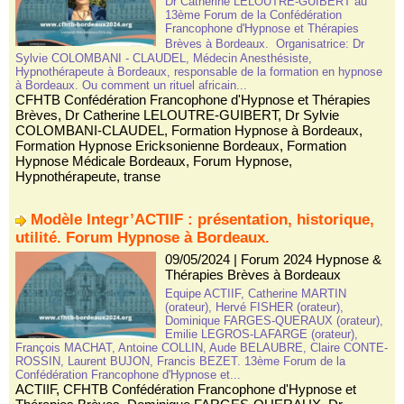
Dr Catherine LELOUTRE-GUIBERT au
13ème Forum de la Confédération
Francophone d'Hypnose et Thérapies
Brèves à Bordeaux. Organisatrice: Dr
Sylvie COLOMBANI - CLAUDEL, Médecin Anesthésiste,
Hypnothérapeute à Bordeaux, responsable de la formation en hypnose
à Bordeaux. Ou comment un rituel africain...
CFHTB Confédération Francophone d'Hypnose et Thérapies
Brèves
,
Dr Catherine LELOUTRE-GUIBERT
,
Dr Sylvie
COLOMBANI-CLAUDEL
,
Formation Hypnose à Bordeaux
,
Formation Hypnose Ericksonienne Bordeaux
,
Formation
Hypnose Médicale Bordeaux
,
Forum Hypnose
,
Hypnothérapeute
,
transe
Modèle Integr’ACTIIF : présentation, historique,
utilité. Forum Hypnose à Bordeaux.
09/05/2024
|
Forum 2024 Hypnose &
Thérapies Brèves à Bordeaux
Equipe ACTIIF, Catherine MARTIN
(orateur), Hervé FISHER (orateur),
Dominique FARGES-QUERAUX (orateur),
Emilie LEGROS-LAFARGE (orateur),
François MACHAT, Antoine COLLIN, Aude BELAUBRE, Claire CONTE-
ROSSIN, Laurent BUJON, Francis BEZET. 13ème Forum de la
Confédération Francophone d'Hypnose et...
ACTIIF
,
CFHTB Confédération Francophone d'Hypnose et