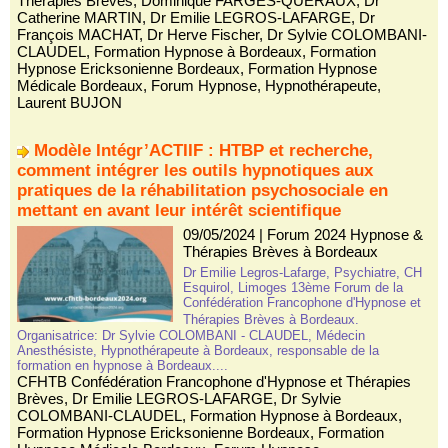
Thérapies Brèves
,
Dominique FARGES-QUERAUX
,
Dr
Catherine MARTIN
,
Dr Emilie LEGROS-LAFARGE
,
Dr
François MACHAT
,
Dr Herve Fischer
,
Dr Sylvie COLOMBANI-
CLAUDEL
,
Formation Hypnose à Bordeaux
,
Formation
Hypnose Ericksonienne Bordeaux
,
Formation Hypnose
Médicale Bordeaux
,
Forum Hypnose
,
Hypnothérapeute
,
Laurent BUJON
Modèle Intégr’ACTIIF : HTBP et recherche,
comment intégrer les outils hypnotiques aux
pratiques de la réhabilitation psychosociale en
mettant en avant leur intérêt scientifique
09/05/2024
|
Forum 2024 Hypnose &
Thérapies Brèves à Bordeaux
Dr Emilie Legros-Lafarge, Psychiatre, CH
Esquirol, Limoges 13ème Forum de la
Confédération Francophone d'Hypnose et
Thérapies Brèves à Bordeaux.
Organisatrice: Dr Sylvie COLOMBANI - CLAUDEL, Médecin
Anesthésiste, Hypnothérapeute à Bordeaux, responsable de la
formation en hypnose à Bordeaux....
CFHTB Confédération Francophone d'Hypnose et Thérapies
Brèves
,
Dr Emilie LEGROS-LAFARGE
,
Dr Sylvie
COLOMBANI-CLAUDEL
,
Formation Hypnose à Bordeaux
,
Formation Hypnose Ericksonienne Bordeaux
,
Formation