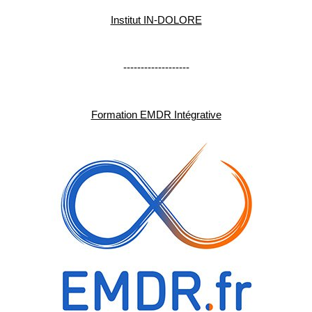
Institut IN-DOLORE
-------------------
Formation EMDR Intégrative