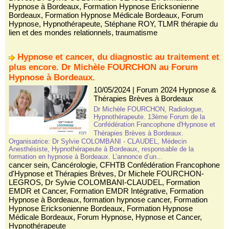
Hypnose à Bordeaux
,
Formation Hypnose Ericksonienne
Bordeaux
,
Formation Hypnose Médicale Bordeaux
,
Forum
Hypnose
,
Hypnothérapeute
,
Stéphane ROY
,
TLMR thérapie du
lien et des mondes relationnels
,
traumatisme
Hypnose et cancer, du diagnostic au traitement et
plus encore. Dr Michèle FOURCHON au Forum
Hypnose à Bordeaux.
10/05/2024
|
Forum 2024 Hypnose &
Thérapies Brèves à Bordeaux
Dr Michèle FOURCHON, Radiologue,
Hypnothérapeute. 13ème Forum de la
Confédération Francophone d'Hypnose et
Thérapies Brèves à Bordeaux.
Organisatrice: Dr Sylvie COLOMBANI - CLAUDEL, Médecin
Anesthésiste, Hypnothérapeute à Bordeaux, responsable de la
formation en hypnose à Bordeaux. L’annonce d’un...
cancer sein
,
Cancérologie
,
CFHTB Confédération Francophone
d'Hypnose et Thérapies Brèves
,
Dr Michele FOURCHON-
LEGROS
,
Dr Sylvie COLOMBANI-CLAUDEL
,
Formation
EMDR et Cancer
,
Formation EMDR Intégrative
,
Formation
Hypnose à Bordeaux
,
formation hypnose cancer
,
Formation
Hypnose Ericksonienne Bordeaux
,
Formation Hypnose
Médicale Bordeaux
,
Forum Hypnose
,
Hypnose et Cancer
,
Hypnothérapeute