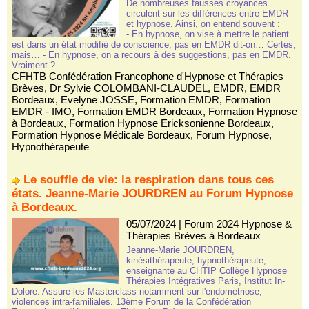
De nombreuses fausses croyances
circulent sur les différences entre EMDR
et hypnose. Ainsi, on entend souvent :
- En hypnose, on vise à mettre le patient
est dans un état modifié de conscience, pas en EMDR dit-on… Certes,
mais… - En hypnose, on a recours à des suggestions, pas en EMDR.
Vraiment ?...
CFHTB Confédération Francophone d'Hypnose et Thérapies
Brèves
,
Dr Sylvie COLOMBANI-CLAUDEL
,
EMDR
,
EMDR
Bordeaux
,
Evelyne JOSSE
,
Formation EMDR
,
Formation
EMDR - IMO
,
Formation EMDR Bordeaux
,
Formation Hypnose
à Bordeaux
,
Formation Hypnose Ericksonienne Bordeaux
,
Formation Hypnose Médicale Bordeaux
,
Forum Hypnose
,
Hypnothérapeute
Le souffle de vie: la respiration dans tous ces
états. Jeanne-Marie JOURDREN au Forum Hypnose
à Bordeaux.
05/07/2024
|
Forum 2024 Hypnose &
Thérapies Brèves à Bordeaux
Jeanne-Marie JOURDREN,
kinésithérapeute, hypnothérapeute,
enseignante au CHTIP Collège Hypnose
Thérapies Intégratives Paris, Institut In-
Dolore. Assure les Masterclass notamment sur l'endométriose,
violences intra-familiales. 13ème Forum de la Confédération