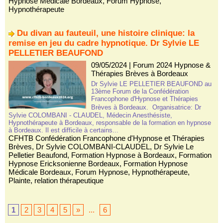
Hypnose Médicale Bordeaux
,
Forum Hypnose
,
Hypnothérapeute
Du divan au fauteuil, une histoire clinique: la
remise en jeu du cadre hypnotique. Dr Sylvie LE
PELLETIER BEAUFOND
09/05/2024
|
Forum 2024 Hypnose &
Thérapies Brèves à Bordeaux
Dr Sylvie LE PELLETIER BEAUFOND au
13ème Forum de la Confédération
Francophone d'Hypnose et Thérapies
Brèves à Bordeaux. Organisatrice: Dr
Sylvie COLOMBANI - CLAUDEL, Médecin Anesthésiste,
Hypnothérapeute à Bordeaux, responsable de la formation en hypnose
à Bordeaux. Il est difficile à certains...
CFHTB Confédération Francophone d'Hypnose et Thérapies
Brèves
,
Dr Sylvie COLOMBANI-CLAUDEL
,
Dr Sylvie Le
Pelletier Beaufond
,
Formation Hypnose à Bordeaux
,
Formation
Hypnose Ericksonienne Bordeaux
,
Formation Hypnose
Médicale Bordeaux
,
Forum Hypnose
,
Hypnothérapeute
,
Plainte
,
relation thérapeutique
1
2
3
4
5
»
...
6