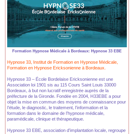
Formation Hypnose Médicale à Bordeaux: Hypnose 33 EBE
Hypnose 33, Institut de Formation en Hypnose Médicale,
Formation en Hypnose Ericksonienne à Bordeaux.
Hypnose 33 – École Bordelaise Ericksonienne est une
Association loi 1901 sis au 115 Cours Saint Louis 33000
Bordeaux, à but non lucratif enregistrée auprès de la
préfecture de la Gironde. Fondée en 2004, H33EBE a pour
objet la mise en commun des moyens de connaissance pour
l’étude, le diagnostic, le traitement, l’information et la
formation dans le domaine de l’hypnose médicale,
paramédicale, clinique et thérapeutique.
Hypnose 33 EBE, association d’implantation locale, regroupe