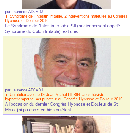
par
Laurence ADJADJ
Syndrome de l'Intestin Irritable. 2 interventions majeures au Congrès
Hypnose et Douleur 2016
Le Syndrome de l'Intestin Irritable SII (anciennement appelé
Syndrome du Colon Irritable), est une...
par
Laurence ADJADJ
Un atelier avec le Dr Jean-Michel HERIN, anesthésiste,
hypnothérapeute, acupuncteur au Congrès Hypnose et Douleur 2016
A l'occasion du dernier Congrès Hypnose et Douleur de St
Malo, j'ai pu assister, bien qu'étant...