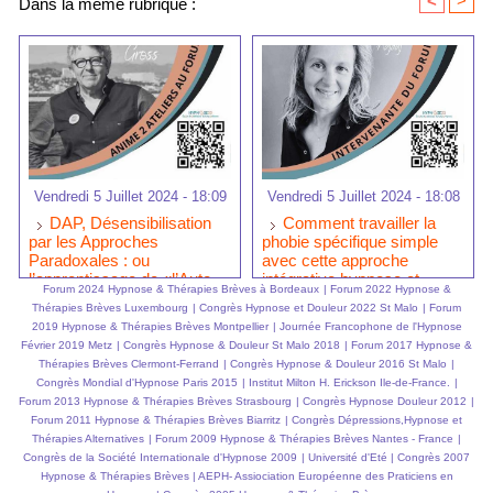
<
>
Dans la même rubrique :
Vendredi 5 Juillet 2024 - 18:09
Vendredi 5 Juillet 2024 - 18:08
DAP, Désensibilisation
Comment travailler la
par les Approches
phobie spécifique simple
Paradoxales : ou
avec cette approche
l’apprentissage de «l’Auto
intégrative hypnose et
Forum 2024 Hypnose & Thérapies Brèves à Bordeaux
|
Forum 2022 Hypnose &
EMDR - IMO ®» par
EMDR-IMO ® ?
Thérapies Brèves Luxembourg
|
Congrès Hypnose et Douleur 2022 St Malo
|
Forum
Laurent GROSS au Forum
2019 Hypnose & Thérapies Brèves Montpellier
|
Journée Francophone de l'Hypnose
de Bordeaux.
Février 2019 Metz
|
Congrès Hypnose & Douleur St Malo 2018
|
Forum 2017 Hypnose &
Thérapies Brèves Clermont-Ferrand
|
Congrès Hypnose & Douleur 2016 St Malo
|
Congrès Mondial d'Hypnose Paris 2015
|
Institut Milton H. Erickson Ile-de-France.
|
Forum 2013 Hypnose & Thérapies Brèves Strasbourg
|
Congrès Hypnose Douleur 2012
|
Forum 2011 Hypnose & Thérapies Brèves Biarritz
|
Congrès Dépressions,Hypnose et
Thérapies Alternatives
|
Forum 2009 Hypnose & Thérapies Brèves Nantes - France
|
Congrès de la Société Internationale d'Hypnose 2009
|
Université d'Eté
|
Congrès 2007
Hypnose & Thérapies Brèves
|
AEPH- Assiociation Européenne des Praticiens en