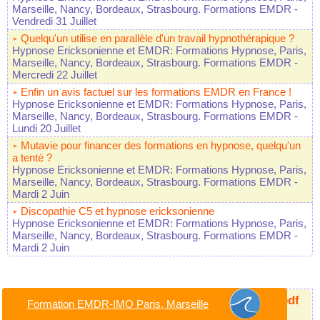
Marseille, Nancy, Bordeaux, Strasbourg. Formations EMDR
-
Vendredi 31 Juillet
Quelqu'un utilise en parallèle d'un travail hypnothérapique ?
Hypnose Ericksonienne et EMDR: Formations Hypnose, Paris,
Marseille, Nancy, Bordeaux, Strasbourg. Formations EMDR
-
Mercredi 22 Juillet
Enfin un avis factuel sur les formations EMDR en France !
Hypnose Ericksonienne et EMDR: Formations Hypnose, Paris,
Marseille, Nancy, Bordeaux, Strasbourg. Formations EMDR
-
Lundi 20 Juillet
Mutavie pour financer des formations en hypnose, quelqu'un
a tenté ?
Hypnose Ericksonienne et EMDR: Formations Hypnose, Paris,
Marseille, Nancy, Bordeaux, Strasbourg. Formations EMDR
-
Mardi 2 Juin
Discopathie C5 et hypnose ericksonienne
Hypnose Ericksonienne et EMDR: Formations Hypnose, Paris,
Marseille, Nancy, Bordeaux, Strasbourg. Formations EMDR
-
Mardi 2 Juin
Livret Congres Hypnose Emergences 2026.pdf
Formation EMDR-IMO Paris, Marseille
Formation
- 1.59 Mo
- 18/05/2026