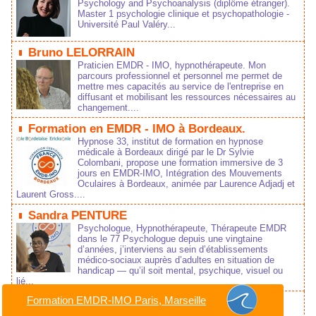
Psychology and Psychoanalysis (diplôme étranger).
Master 1 psychologie clinique et psychopathologie -
Université Paul Valéry...
Bruno LELORRAIN
Praticien EMDR - IMO, hypnothérapeute. Mon
parcours professionnel et personnel me permet de
mettre mes capacités au service de l'entreprise en
diffusant et mobilisant les ressources nécessaires au
changement....
Formation en EMDR - IMO à Bordeaux.
Hypnose 33, institut de formation en hypnose
médicale à Bordeaux dirigé par le Dr Sylvie
Colombani, propose une formation immersive de 3
jours en EMDR-IMO, Intégration des Mouvements
Oculaires à Bordeaux, animée par Laurence Adjadj et
Laurent Gross....
Sandra PENTURE
Psychologue, Hypnothérapeute, Thérapeute EMDR
dans le 77 Psychologue depuis une vingtaine
d’années, j’interviens au sein d’établissements
médico‑sociaux auprès d’adultes en situation de
handicap — qu’il soit mental, psychique, visuel ou
lié...
Formation EMDR-IMO Paris, Marseille
Sophie VINAO
Médecin Psychothérapeute, Thérapeute en EMDR