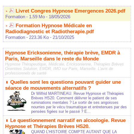
Livret Congres Hypnose Emergences 2026.pdf
Formation
- 1.59 Mo
- 18/05/2026
Formation Hypnose Médicale en
Radiodiagnostic et Radiotherapie.pdf
Formation
- 223.36 Ko
- 21/10/2025
Hypnose Ericksonienne, thérapie brève, EMDR à
Paris, Marseille dans le reste du Monde
Hypnose Thérapeutique, Médicale, Ericksonienne, Thérapies Brèves
Orientées Solution, EMDR, IMO sur Paris, Marseille. L'avis de
professionnels de santé
Quelles sont les questions pouvant guider une
séance de mouvements alternatifs ?
Dr Wilfrid MARTINEAU. Revue Hypnose et Thérapies
Brèves HS20. Comment délivrer le patient de ses
ruminations mentales ? Le sortir de ses angoisses
nourries par le vécu traumatique et entretenues par des
pensées figées sur le passé ? E...
Le questionnement narratif en alcoologie. Revue
Hypnose et Thérapies Brèves HS20.
QUAND L’HISTOIRE COMPTE AUTANT QUE LA