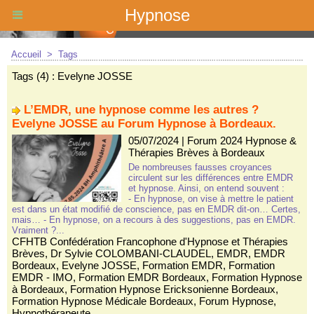
Hypnose
Accueil
>
Tags
Tags (4) : Evelyne JOSSE
L’EMDR, une hypnose comme les autres ?
Evelyne JOSSE au Forum Hypnose à Bordeaux.
05/07/2024
|
Forum 2024 Hypnose &
Thérapies Brèves à Bordeaux
De nombreuses fausses croyances
circulent sur les différences entre EMDR
et hypnose. Ainsi, on entend souvent :
- En hypnose, on vise à mettre le patient
est dans un état modifié de conscience, pas en EMDR dit-on… Certes,
mais… - En hypnose, on a recours à des suggestions, pas en EMDR.
Vraiment ?...
CFHTB Confédération Francophone d'Hypnose et Thérapies
Brèves
,
Dr Sylvie COLOMBANI-CLAUDEL
,
EMDR
,
EMDR
Bordeaux
,
Evelyne JOSSE
,
Formation EMDR
,
Formation
EMDR - IMO
,
Formation EMDR Bordeaux
,
Formation Hypnose
à Bordeaux
,
Formation Hypnose Ericksonienne Bordeaux
,
Formation Hypnose Médicale Bordeaux
,
Forum Hypnose
,
Hypnothérapeute