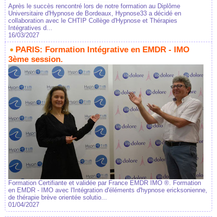
Après le succès rencontré lors de notre formation au Diplôme
Universitaire d'Hypnose de Bordeaux, Hypnose33 a décidé en
collaboration avec le CHTIP Collège d'Hypnose et Thérapies
Intégratives d...
16/03/2027
PARIS: Formation Intégrative en EMDR - IMO
3ème session.
Formation Certifiante et validée par France EMDR IMO ®. Formation
en EMDR - IMO avec l'Intégration d'éléments d'hypnose ericksonienne,
de thérapie brève orientée solutio...
01/04/2027