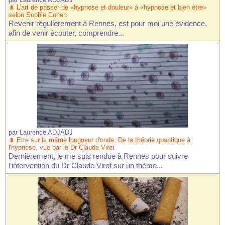
L’art de passer de «hypnose et douleur» à «hypnose et bien être»
selon Sophie Cohen
Revenir régulièrement à Rennes, est pour moi une évidence,
afin de venir écouter, comprendre...
par
Laurence ADJADJ
Etre sur la même longueur d'onde. De la théorie quantique à
l'hypnose, vue par le Dr Claude Virot
Dernièrement, je me suis rendue à Rennes pour suivre
l’intervention du Dr Claude Virot sur un thème...