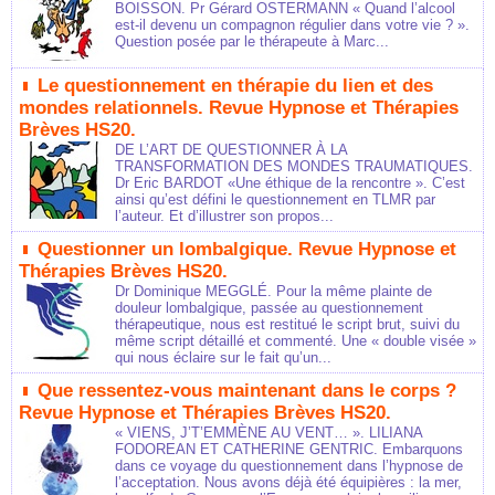
BOISSON. Pr Gérard OSTERMANN « Quand l’alcool
est-il devenu un compagnon régulier dans votre vie ? ».
Question posée par le thérapeute à Marc...
Le questionnement en thérapie du lien et des
mondes relationnels. Revue Hypnose et Thérapies
Brèves HS20.
DE L’ART DE QUESTIONNER À LA
TRANSFORMATION DES MONDES TRAUMATIQUES.
Dr Eric BARDOT «Une éthique de la rencontre ». C’est
ainsi qu’est défini le questionnement en TLMR par
l’auteur. Et d’illustrer son propos...
Questionner un lombalgique. Revue Hypnose et
Thérapies Brèves HS20.
Dr Dominique MEGGLÉ. Pour la même plainte de
douleur lombalgique, passée au questionnement
thérapeutique, nous est restitué le script brut, suivi du
même script détaillé et commenté. Une « double visée »
qui nous éclaire sur le fait qu’un...
Que ressentez-vous maintenant dans le corps ?
Revue Hypnose et Thérapies Brèves HS20.
« VIENS, J’T’EMMÈNE AU VENT… ». LILIANA
FODOREAN ET CATHERINE GENTRIC. Embarquons
dans ce voyage du questionnement dans l’hypnose de
l’acceptation. Nous avons déjà été équipières : la mer,