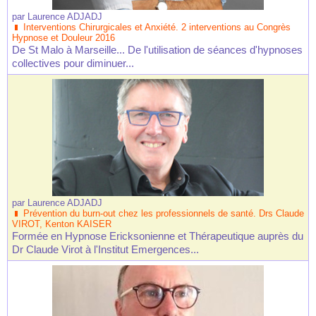
par
Laurence ADJADJ
Interventions Chirurgicales et Anxiété. 2 interventions au Congrès
Hypnose et Douleur 2016
De St Malo à Marseille... De l'utilisation de séances d'hypnoses
collectives pour diminuer...
par
Laurence ADJADJ
Prévention du burn-out chez les professionnels de santé. Drs Claude
VIROT, Kenton KAISER
Formée en Hypnose Ericksonienne et Thérapeutique auprès du
Dr Claude Virot à l'Institut Emergences...