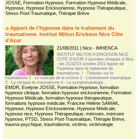
JOSSE
,
Formation Hypnose
,
Formation Hypnose Médicale
,
Hypnose
,
Hypnose Ericksonienne
,
Hypnose Thérapeutique
,
Stress Post-Traumatique
,
Thérapie Brève
Apport de l’hypnose dans le traitement du
traumatisme. Institut Milton Erickson Nice Côte
d'Azur
21/08/2011
|
Nice - IMHENCA
INSTITUT MILTON H.ERICKSON NICE
COTE D’AZUR 3 journées cliniques à Nice
: les 21/22/23 octobre 2011 Apport de
l’hypnose dans le traitement du
traumatisme. I - Théories sur le
traumatisme 1 - Le concept de la victime 2 - L’événement traumatique
3 - La clinique du traumatisme 4 - La symptomatologie...
EMDR
,
Evelyne JOSSE
,
Formation Hypnose
,
formation
hypnose clinique
,
formation hypnose ericksonienne
,
Formation
Hypnose Médicale
,
formation hypnose thérapeutique
,
formations hypnose médicale
,
Francine Hélène SAMAK
,
Hypnose
,
Hypnose Ericksonienne
,
Hypnose Médicale
,
hypnose nice
,
Hypnose Thérapeutique
,
mémoire
,
mémoire
hypnose
,
PTSD
,
Stress Post-Traumatique
,
Thérapie Brève
,
trauma psychique
,
traumatisme
,
victime
,
victimologie