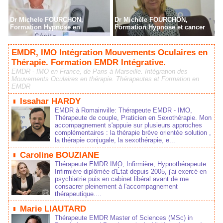
Dr Michele FOURCHON,
Dr Michèle FOURCHON,
Formation Hypnose en
Formation Hypnose et cancer
cancérologie
EMDR, IMO Intégration Mouvements Oculaires en
Thérapie. Formation EMDR Intégrative.
EMDR - IMO en France, de Paris à Marseille. Intégration des
Mouvements Oculaires en thérapie. Thérapeutes et Formation en
EMDR
Issahar HARDY
EMDR à Romainville: Thérapeute EMDR - IMO,
Thérapeute de couple, Praticien en Sexothérapie. Mon
accompagnement s'appuie sur plusieurs approches
complémentaires : la thérapie brève orientée solution ,
la thérapie conjugale, la sexothérapie, e...
Caroline BOUZIANE
Thérapeute EMDR IMO, Infirmière, Hypnothérapeute.
Infirmière diplômée d'État depuis 2005, j'ai exercé en
psychiatrie puis en cabinet libéral avant de me
consacrer pleinement à l'accompagnement
thérapeutique....
Marie LIAUTARD
Thérapeute EMDR Master of Sciences (MSc) in