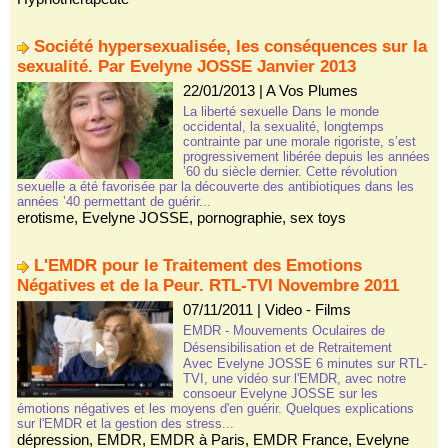
Société hypersexualisée, les conséquences sur la
sexualité. Par Evelyne JOSSE Janvier 2013
22/01/2013
|
A Vos Plumes
La liberté sexuelle Dans le monde
occidental, la sexualité, longtemps
contrainte par une morale rigoriste, s’est
progressivement libérée depuis les années
’60 du siècle dernier. Cette révolution
sexuelle a été favorisée par la découverte des antibiotiques dans les
années ’40 permettant de guérir...
erotisme
,
Evelyne JOSSE
,
pornographie
,
sex toys
L'EMDR pour le Traitement des Emotions
Négatives et de la Peur. RTL-TVI Novembre 2011
07/11/2011
|
Video - Films
EMDR - Mouvements Oculaires de
Désensibilisation et de Retraitement
Avec Evelyne JOSSE 6 minutes sur RTL-
TVI, une vidéo sur l'EMDR, avec notre
consoeur Evelyne JOSSE sur les
émotions négatives et les moyens d'en guérir. Quelques explications
sur l'EMDR et la gestion des stress...
dépression
,
EMDR
,
EMDR à Paris
,
EMDR France
,
Evelyne