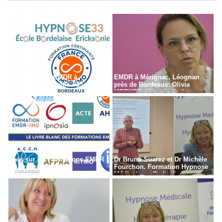
Formation en EMDR à
EMDR à Mérignac, Léognan
Bordeaux - Gironde - 33
près de Bordeaux: Olivia
MERKES, chargée de formation
Avis sur les Formations EMDR
Dr Bruno Suarez et Dr Michèle
en France
Fourchon. Formation Hypnose
Médicale en Radiodiagnostic,
Radiothérapie à Paris