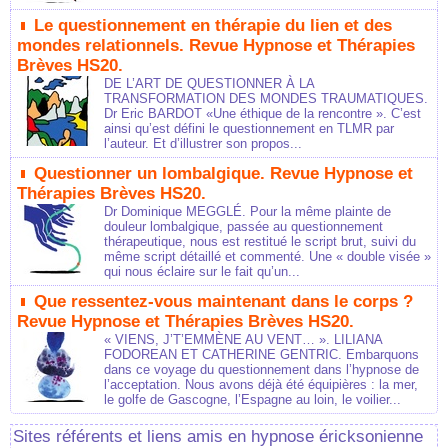
Le questionnement en thérapie du lien et des
mondes relationnels. Revue Hypnose et Thérapies
Brèves HS20.
DE L’ART DE QUESTIONNER À LA
TRANSFORMATION DES MONDES TRAUMATIQUES.
Dr Eric BARDOT «Une éthique de la rencontre ». C’est
ainsi qu’est défini le questionnement en TLMR par
l’auteur. Et d’illustrer son propos...
Questionner un lombalgique. Revue Hypnose et
Thérapies Brèves HS20.
Dr Dominique MEGGLÉ. Pour la même plainte de
douleur lombalgique, passée au questionnement
thérapeutique, nous est restitué le script brut, suivi du
même script détaillé et commenté. Une « double visée »
qui nous éclaire sur le fait qu’un...
Que ressentez-vous maintenant dans le corps ?
Revue Hypnose et Thérapies Brèves HS20.
« VIENS, J’T’EMMÈNE AU VENT… ». LILIANA
FODOREAN ET CATHERINE GENTRIC. Embarquons
dans ce voyage du questionnement dans l’hypnose de
l’acceptation. Nous avons déjà été équipières : la mer,
le golfe de Gascogne, l’Espagne au loin, le voilier...
Sites référents et liens amis en hypnose éricksonienne