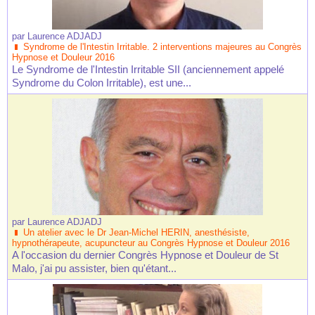
par
Laurence ADJADJ
Syndrome de l'Intestin Irritable. 2 interventions majeures au Congrès
Hypnose et Douleur 2016
Le Syndrome de l'Intestin Irritable SII (anciennement appelé
Syndrome du Colon Irritable), est une...
par
Laurence ADJADJ
Un atelier avec le Dr Jean-Michel HERIN, anesthésiste,
hypnothérapeute, acupuncteur au Congrès Hypnose et Douleur 2016
A l'occasion du dernier Congrès Hypnose et Douleur de St
Malo, j'ai pu assister, bien qu'étant...