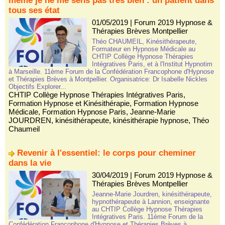
même je ne me sens pas très bien : un patient dans
tous ses état
01/05/2019
|
Forum 2019 Hypnose &
Thérapies Brèves Montpellier
Théo CHAUMEIL, Kinésithérapeute,
Formateur en Hypnose Médicale au
CHTIP Collège Hypnose Thérapies
Intégratives Paris, et à l'Institut Hypnotim
à Marseille. 11ème Forum de la Confédération Francophone d'Hypnose
et Thérapies Brèves à Montpellier. Organisatrice: Dr Isabelle Nickles
Objectifs Explorer...
CHTIP Collège Hypnose Thérapies Intégratives Paris
,
Formation Hypnose et Kinésithérapie
,
Formation Hypnose
Médicale
,
Formation Hypnose Paris
,
Jeanne-Marie
JOURDREN
,
kinésithérapeute
,
kinésithérapie hypnose
,
Théo
Chaumeil
Revenir à l'essentiel: le corps pour cheminer
dans la vie
30/04/2019
|
Forum 2019 Hypnose &
Thérapies Brèves Montpellier
Jeanne-Marie Jourdren, kinésithérapeute,
hypnothérapeute à Lannion, enseignante
au CHTIP Collège Hypnose Thérapies
Intégratives Paris. 11ème Forum de la
Confédération Francophone d'Hypnose et Thérapies Brèves à