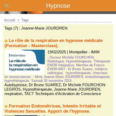
Hypnose
Accueil
>
Tags
Tags (7) : Jeanne-Marie JOURDREN
Le rôle de la respiration en hypnose médicale
(Formation - Masterclass).
19/02/2025
|
Montpellier - IMIM
- Docteur Michèle FOURCHON,
Radiologue, Hypnothérapeute, Thérapeute
EMDR Intégrative, Membre de France
EMDR-IMO - Dr Bruno Suarez, médecin
radiologue, hypnothérapeute, chercheur
en neurosciences. - Mme Jeanne-Marie JOURDREN, kinésithérapeute,
hypnothérapeute. Samedi 30 novembre 2024....
Autohypnose
,
Dr Bruno SUAREZ
,
Dr Michele FOURCHON-
LEGROS
,
Hypnothérapeute
,
Jeanne-Marie JOURDREN
,
respiration
,
TACT Techniques d’Activation de Conscience
Formation Endométriose, Intestin Irritable et
Violences Sexuelles. Apport de l'hypnose.