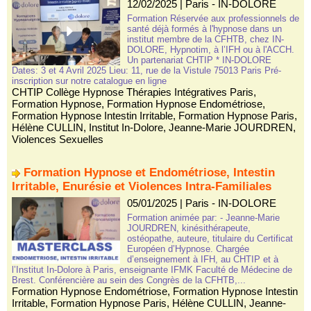
12/02/2025
|
Paris - IN-DOLORE
Formation Réservée aux professionnels de
santé déjà formés à l'hypnose dans un
institut membre de la CFHTB, chez IN-
DOLORE, Hypnotim, à l’IFH ou à l'ACCH.
Un partenariat CHTIP * IN-DOLORE
Dates: 3 et 4 Avril 2025 Lieu: 11, rue de la Vistule 75013 Paris Pré-
inscription sur notre catalogue en ligne
CHTIP Collège Hypnose Thérapies Intégratives Paris
,
Formation Hypnose
,
Formation Hypnose Endométriose
,
Formation Hypnose Intestin Irritable
,
Formation Hypnose Paris
,
Hélène CULLIN
,
Institut In-Dolore
,
Jeanne-Marie JOURDREN
,
Violences Sexuelles
Formation Hypnose et Endométriose, Intestin
Irritable, Enurésie et Violences Intra-Familiales
05/01/2025
|
Paris - IN-DOLORE
Formation animée par: - Jeanne-Marie
JOURDREN, kinésithérapeute,
ostéopathe, auteure, titulaire du Certificat
Européen d’Hypnose. Chargée
d’enseignement à IFH, au CHTIP et à
l’Institut In-Dolore à Paris, enseignante IFMK Faculté de Médecine de
Brest. Conférencière au sein des Congrès de la CFHTB,...
Formation Hypnose Endométriose
,
Formation Hypnose Intestin
Irritable
,
Formation Hypnose Paris
,
Hélène CULLIN
,
Jeanne-