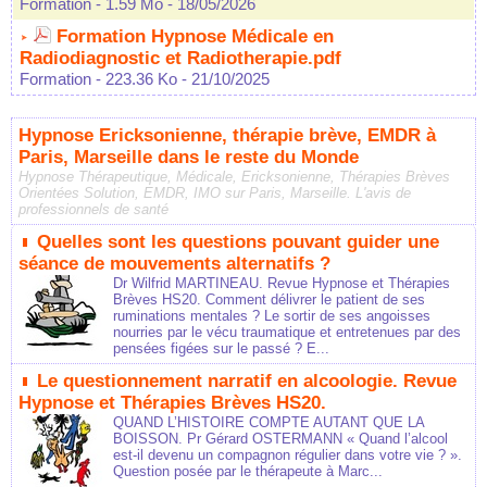
Formation
- 1.59 Mo
- 18/05/2026
Formation Hypnose Médicale en
Radiodiagnostic et Radiotherapie.pdf
Formation
- 223.36 Ko
- 21/10/2025
Hypnose Ericksonienne, thérapie brève, EMDR à
Paris, Marseille dans le reste du Monde
Hypnose Thérapeutique, Médicale, Ericksonienne, Thérapies Brèves
Orientées Solution, EMDR, IMO sur Paris, Marseille. L'avis de
professionnels de santé
Quelles sont les questions pouvant guider une
séance de mouvements alternatifs ?
Dr Wilfrid MARTINEAU. Revue Hypnose et Thérapies
Brèves HS20. Comment délivrer le patient de ses
ruminations mentales ? Le sortir de ses angoisses
nourries par le vécu traumatique et entretenues par des
pensées figées sur le passé ? E...
Le questionnement narratif en alcoologie. Revue
Hypnose et Thérapies Brèves HS20.
QUAND L’HISTOIRE COMPTE AUTANT QUE LA
BOISSON. Pr Gérard OSTERMANN « Quand l’alcool
est-il devenu un compagnon régulier dans votre vie ? ».
Question posée par le thérapeute à Marc...