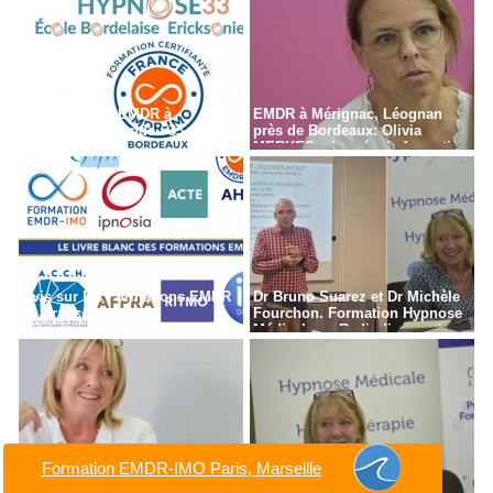
Formation en EMDR à
EMDR à Mérignac, Léognan
Bordeaux - Gironde - 33
près de Bordeaux: Olivia
MERKES, chargée de formation
Avis sur les Formations EMDR
Dr Bruno Suarez et Dr Michèle
en France
Fourchon. Formation Hypnose
Médicale en Radiodiagnostic,
Radiothérapie à Paris
Formation EMDR-IMO Paris, Marseille
Dr Michele FOURCHON,
Dr Michèle FOURCHON,