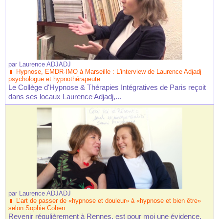
par
Laurence ADJADJ
Hypnose, EMDR-IMO à Marseille : L'interview de Laurence Adjadj
psychologue et hypnothérapeute
Le Collège d'Hypnose & Thérapies Intégratives de Paris reçoit
dans ses locaux Laurence Adjadj,...
par
Laurence ADJADJ
L’art de passer de «hypnose et douleur» à «hypnose et bien être»
selon Sophie Cohen
Revenir régulièrement à Rennes, est pour moi une évidence,