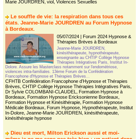
Marie JOURDREN
,
viol
,
Violences Sexuelles
Le souffle de vie: la respiration dans tous ces
états. Jeanne-Marie JOURDREN au Forum Hypnose
à Bordeaux.
05/07/2024
|
Forum 2024 Hypnose &
Thérapies Brèves à Bordeaux
Jeanne-Marie JOURDREN,
kinésithérapeute, hypnothérapeute,
enseignante au CHTIP Collège Hypnose
Thérapies Intégratives Paris, Institut In-
Dolore. Assure les Masterclass notamment sur l'endométriose,
violences intra-familiales. 13ème Forum de la Confédération
Francophone d'Hypnose et Thérapies Brèves...
CFHTB Confédération Francophone d'Hypnose et Thérapies
Brèves
,
CHTIP Collège Hypnose Thérapies Intégratives Paris
,
Dr Sylvie COLOMBANI-CLAUDEL
,
Formation Hypnose à
Bordeaux
,
Formation Hypnose Ericksonienne Bordeaux
,
Formation Hypnose et Kinésithérapie
,
Formation Hypnose
Médicale Bordeaux
,
Forum Hypnose
,
Hypnothérapeute
,
Institut
In-Dolore
,
Jeanne-Marie JOURDREN
,
kinésithérapeute
,
kinésithérapie hypnose
Dieu est mort, Milton Erickson aussi et moi-