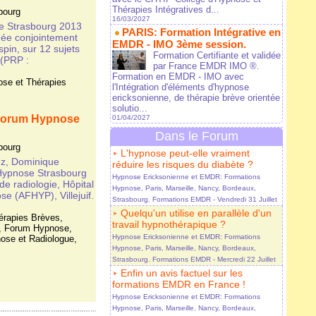
Thérapies Intégratives d...
bourg
16/03/2027
e Strasbourg 2013
PARIS: Formation Intégrative en
née conjointement
EMDR - IMO 3ème session.
in, sur 12 sujets
Formation Certifiante et validée
 (PRP :
par France EMDR IMO ®.
Formation en EMDR - IMO avec
se et Thérapies
l'Intégration d'éléments d'hypnose
ericksonienne, de thérapie brève orientée
solutio...
 Forum Hypnose
01/04/2027
Dans le Forum
bourg
L'hypnose peut-elle vraiment
ez, Dominique
réduire les risques du diabète ?
Hypnose Strasbourg
Hypnose Ericksonienne et EMDR: Formations
de radiologie, Hôpital
Hypnose, Paris, Marseille, Nancy, Bordeaux,
e (AFHYP), Villejuif.
Strasbourg. Formations EMDR
- Vendredi 31 Juillet
Quelqu'un utilise en parallèle d'un
érapies Brèves
,
travail hypnothérapique ?
,
Forum Hypnose
,
Hypnose Ericksonienne et EMDR: Formations
ose et Radiologue
,
Hypnose, Paris, Marseille, Nancy, Bordeaux,
Strasbourg. Formations EMDR
- Mercredi 22 Juillet
Enfin un avis factuel sur les
formations EMDR en France !
Hypnose Ericksonienne et EMDR: Formations
Hypnose, Paris, Marseille, Nancy, Bordeaux,