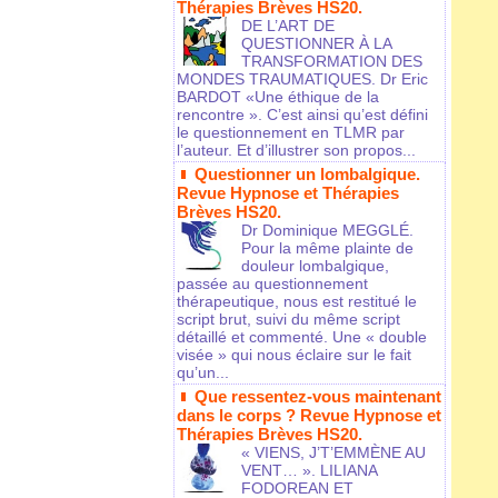
Thérapies Brèves HS20.
DE L’ART DE
QUESTIONNER À LA
TRANSFORMATION DES
MONDES TRAUMATIQUES. Dr Eric
BARDOT «Une éthique de la
rencontre ». C’est ainsi qu’est défini
le questionnement en TLMR par
l’auteur. Et d’illustrer son propos...
Questionner un lombalgique.
Revue Hypnose et Thérapies
Brèves HS20.
Dr Dominique MEGGLÉ.
Pour la même plainte de
douleur lombalgique,
passée au questionnement
thérapeutique, nous est restitué le
script brut, suivi du même script
détaillé et commenté. Une « double
visée » qui nous éclaire sur le fait
qu’un...
Que ressentez-vous maintenant
dans le corps ? Revue Hypnose et
Thérapies Brèves HS20.
« VIENS, J’T’EMMÈNE AU
VENT… ». LILIANA
FODOREAN ET