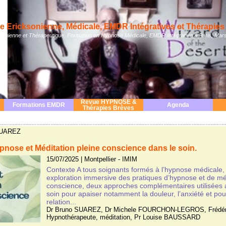
 Ericksonienne, Médicale, EMDR Intégratives et Thérapies 
nienne et Thérapeutique. Formation en Hypnose Médicale, EMDR Intégrative à Paris, Mars
Revue HYPNOSE &
Formations EMDR
Agenda
Thérapies Brèves
 SUAREZ
nose et Méditation pleine conscience dans le soin.
15/07/2025
|
Montpellier - IMIM
Contexte A tous soignants formés à l’hypnose médicale
exploration immersive des pratiques d’hypnose et de méd
conscience, deux approches complémentaires utilisées a
soin pour apaiser notamment la douleur, l’anxiété et pou
relation...
Dr Bruno SUAREZ
,
Dr Michele FOURCHON-LEGROS
,
Frédé
Hypnothérapeute
,
méditation
,
Pr Louise BAUSSARD