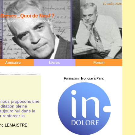
10 Août 2026
Brèves...Quoi de Neuf ?
eille, Bordeaux, Nancy, Strasbourg
Annuaire
Livres
Forum
Formation Hypnose à Paris
, nous proposons une
itation pleine
ujourd’hui dans le
r renforcer la
ric LEMAISTRE
,