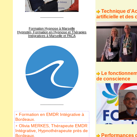
Technique d’Act
artificielle et des
-------------------
Formation Hypnose à Marseille
Hypnotim, Formation en Hypnose et Thérapies
Intégratives à Marseille et PACA
Le fonctionnem
de conscience
-------------------
Formation en EMDR Intégrative à
Bordeaux.
Olivia MERKES, Thérapeute EMDR
Intégrative, Hypnothérapeute près de
Performances 
Bordeaux.