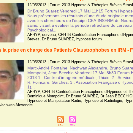
12/05/2013
|
Forum 2013 Hypnose & Thérapies Brèves Stras
Dr Bruno Suarez Vendredi 17 Mai 11h15 Forum Hypnos
Nous présentons les résultats d’une étude originale me
avec les chercheurs de l’équipe CEA-INSERM de Neurosp
sains, visant à évaluer la période réfractaire du cerveau
Psychological...
AFHYP
,
cerveau
,
CFHTB Confédération Francophone d'Hypno
Brèves
,
Dr Bruno SUAREZ
,
hypnose forum
 la prise en charge des Patients Claustrophobes en IRM -
12/05/2013
|
Forum 2013 Hypnose & Thérapies Brèves Stras
Marc-André Fontaine, Nachwan Alexandre, Bruno Suar
Mompoint, Jean Becchio Vendredi 17 Mai 8h30 Forum 
2013 1 : Centre d’imagerie médicale, Thiais. 2 : Service 
R. Poincaré, Garches. 3 : Association Française d’Hypnos
1)...
AFHYP
,
CFHTB Confédération Francophone d'Hypnose et Th
Dominique Mompoint
,
Dr Bruno SUAREZ
,
Dr Jean BECCHIO
Hypnose et Manipulateur Radio
,
Hypnose et Radiologie
,
Hypn
Nachwan Alexandre