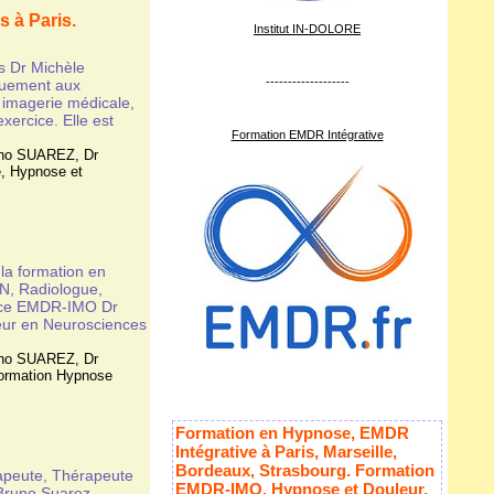
 à Paris.
Institut IN-DOLORE
s Dr Michèle
-------------------
quement aux
 imagerie médicale,
xercice. Elle est
Formation EMDR Intégrative
uno SUAREZ
,
Dr
e
,
Hypnose et
la formation en
N, Radiologue,
nce EMDR-IMO Dr
ur en Neurosciences
uno SUAREZ
,
Dr
ormation Hypnose
Formation en Hypnose, EMDR
Intégrative à Paris, Marseille,
Bordeaux, Strasbourg. Formation
peute, Thérapeute
EMDR-IMO, Hypnose et Douleur,
Bruno Suarez,