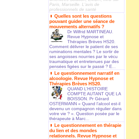
Paris, Marseille. L'avis de
professionnels de santé
Quelles sont les questions
pouvant guider une séance de
mouvements alternatifs ?
Dr Wilfrid MARTINEAU.
Revue Hypnose et
Thérapies Brèves HS20.
Comment délivrer le patient de ses
ruminations mentales ? Le sortir de
ses angoisses nourries par le vécu
traumatique et entretenues par des
pensées figées sur le passé ? E...
Le questionnement narratif en
alcoologie. Revue Hypnose et
Thérapies Brèves HS20.
QUAND L’HISTOIRE
COMPTE AUTANT QUE LA
BOISSON. Pr Gérard
OSTERMANN « Quand l’alcool est-il
devenu un compagnon régulier dans
votre vie ? ». Question posée par le
thérapeute à Marc...
Le questionnement en thérapie
du lien et des mondes
relationnels. Revue Hypnose et