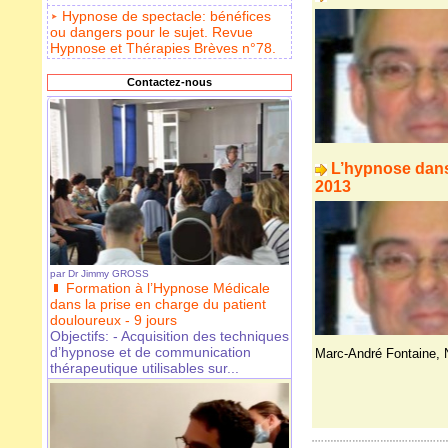
Hypnose de spectacle: bénéfices
ou dangers pour le sujet. Revue
Hypnose et Thérapies Brèves n°78.
Contactez-nous
L’hypnose dans
2013
par
Dr Jimmy GROSS
Formation à l’Hypnose Médicale
dans la prise en charge du patient
douloureux - 9 jours
Objectifs: - Acquisition des techniques
d’hypnose et de communication
Marc-André Fontaine
,
thérapeutique utilisables sur...