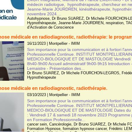
médecin radiologue, hypnothérapeute, chercheur en n
Jeanne-Marie JOURDREN, kinésithérapeute, hypnothér
novembre 2024....
Autohypnose
,
Dr Bruno SUAREZ
,
Dr Michele FOURCHON-
Hypnothérapeute
,
Jeanne-Marie JOURDREN
,
respiration
,
TAC
d’Activation de Conscience
pnose médicale en radiodiagnostic, radiothérapie: le progra
16/11/2023
|
Montpellier - IMIM
Son importance pour la communication et à fortiori l'an
Professionnelle Continue. INSTITUT MONTPELLIERAI
MEDICO-BIOLOGIQUE ET DE MASTOLOGIE Vendredi 
8h40-9h00 Accueil administratif 9h00-9h15 lntroduction 
Lemaistre - Présentation des...
Dr Bruno SUAREZ
,
Dr Michele FOURCHON-LEGROS
,
Frédé
Hypnothérapeute
pnose médicale en radiodiagnostic, radiothérapie.
03/10/2023
|
Montpellier - IMIM
Son importance pour la communication et à fortiori l'an
Professionnelle Continue. INSTITUT MONTPELLIERAI
MEDICO-BIOLOGIQUE ET DE MASTOLOGIE Dates du pr
: Vendredi 17 & samedi 18 novembre 2023 Programme
en Formation Professionnelle...
cancer sein
,
Cancérologie
,
Dr Bruno SUAREZ
,
Dr Michele
Formation Hypnose
,
formation hypnose cancer
,
Frédéric LE