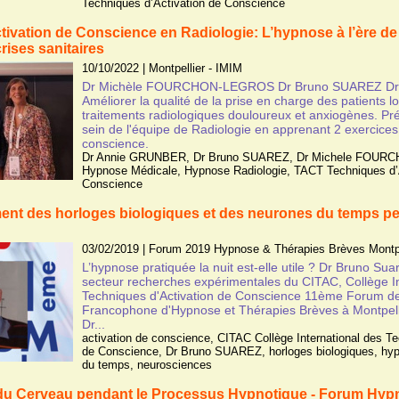
Techniques d’Activation de Conscience
ivation de Conscience en Radiologie: L’hypnose à l’ère de l
 crises sanitaires
10/10/2022
|
Montpellier - IMIM
Dr Michèle FOURCHON-LEGROS Dr Bruno SUAREZ D
Améliorer la qualité de la prise en charge des patients 
traitements radiologiques douloureux et anxiogènes. Pré
sein de l'équipe de Radiologie en apprenant 2 exercices 
conscience.
Dr Annie GRUNBER
,
Dr Bruno SUAREZ
,
Dr Michele FOUR
Hypnose Médicale
,
Hypnose Radiologie
,
TACT Techniques d’
Conscience
ent des horloges biologiques et des neurones du temps pen
03/02/2019
|
Forum 2019 Hypnose & Thérapies Brèves Montpe
L’hypnose pratiquée la nuit est-elle utile ? Dr Bruno Su
secteur recherches expérimentales du CITAC, Collège In
Techniques d'Activation de Conscience 11ème Forum de
Francophone d'Hypnose et Thérapies Brèves à Montpelli
Dr...
activation de conscience
,
CITAC Collège International des Te
de Conscience
,
Dr Bruno SUAREZ
,
horloges biologiques
,
hyp
du temps
,
neurosciences
du Cerveau pendant le Processus Hypnotique - Forum Hyp