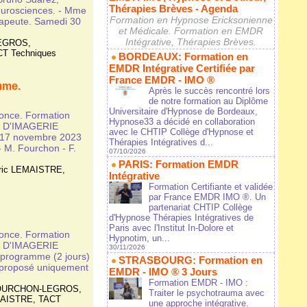
Thérapies Brèves - Agenda
eurosciences. - Mme
Formation en Hypnose Ericksonienne
apeute. Samedi 30
et Médicale. Formation en EMDR
Intégrative, Thérapies Brèves.
LEGROS
,
T Techniques
BORDEAUX: Formation en
EMDR Intégrative Certifiée par
France EMDR - IMO ®
mme.
Après le succès rencontré lors
de notre formation au Diplôme
Universitaire d'Hypnose de Bordeaux,
nonce. Formation
Hypnose33 a décidé en collaboration
N D'IMAGERIE
avec le CHTIP Collège d'Hypnose et
17 novembre 2023
Thérapies Intégratives d...
- M. Fourchon - F.
07/10/2026
PARIS: Formation EMDR
ric LEMAISTRE
,
Intégrative
Formation Certifiante et validée
par France EMDR IMO ®. Un
partenariat CHTIP Collège
d'Hypnose Thérapies Intégratives de
Paris avec l'Institut In-Dolore et
nonce. Formation
Hypnotim, un...
N D'IMAGERIE
30/11/2026
ogramme (2 jours)
STRASBOURG: Formation en
 proposé uniquement
EMDR - IMO ® 3 Jours
Formation EMDR - IMO :
 FOURCHON-LEGROS
,
Traiter le psychotrauma avec
MAISTRE
,
TACT
une approche intégrative.