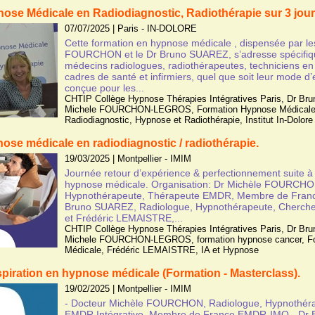
ose Médicale en Radiodiagnostic, Radiothérapie sur 3 jours
07/07/2025
|
Paris - IN-DOLORE
Cette formation en hypnose médicale , dispensée par le
FOURCHON et le Dr Bruno SUAREZ, s’adresse spécifi
médecins radiologues, radiothérapeutes, techniciens en
cadres de santé et infirmiers, quel que soit leur mode d’e
conçue pour les...
CHTIP Collège Hypnose Thérapies Intégratives Paris
,
Dr Br
Michele FOURCHON-LEGROS
,
Formation Hypnose Médical
Radiodiagnostic
,
Hypnose et Radiothérapie
,
Institut In-Dolore
pnose médicale en radiodiagnostic / radiothérapie.
19/03/2025
|
Montpellier - IMIM
Journée retour d’expérience & perfectionnement suite à 
hypnose médicale. Organisation: Dr Michèle FOURCHO
Hypnothérapeute, Thérapeute EMDR, Membre de Fra
Bruno SUAREZ, Radiologue, Hypnothérapeute, Cherche
et Frédéric LEMAISTRE,...
CHTIP Collège Hypnose Thérapies Intégratives Paris
,
Dr Br
Michele FOURCHON-LEGROS
,
formation hypnose cancer
,
F
Médicale
,
Frédéric LEMAISTRE
,
IA et Hypnose
espiration en hypnose médicale (Formation - Masterclass).
19/02/2025
|
Montpellier - IMIM
- Docteur Michèle FOURCHON, Radiologue, Hypnothéra
EMDR Intégrative, Membre de France EMDR-IMO - Dr 