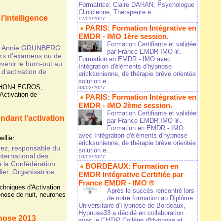
Formatrice: Claire DAHAN, Psychologue
Clinicienne, Thérapeute e...
’intelligence
12/01/2027
PARIS: Formation Intégrative en
EMDR - IMO 1ère session.
Formation Certifiante et validée
r Annie GRUNBERG
par France EMDR IMO ®.
lors d'examens ou de
Formation en EMDR - IMO avec
venir le burn-out au
Intégration d'éléments d'hypnose
d'activation de
ericksonienne, de thérapie brève orientée
solution e...
CHON-LEGROS
,
03/02/2027
Activation de
PARIS: Formation Intégrative en
EMDR - IMO 2ème session.
Formation Certifiante et validée
dant l’activation
par France EMDR IMO ®.
Formation en EMDR - IMO
avec Intégration d'éléments d'hypnose
llier
ericksonienne, de thérapie brève orientée
arez, responsable du
solution e...
ternational des
10/03/2027
 la Confédération
BORDEAUX: Formation en
er. Organisatrice:
EMDR Intégrative Certifiée par
France EMDR - IMO ®
chniques d'Activation
Après le succès rencontré lors
nose de nuit
,
neurones
de notre formation au Diplôme
Universitaire d'Hypnose de Bordeaux,
Hypnose33 a décidé en collaboration
nose 2013
avec le CHTIP Collège d'Hypnose et