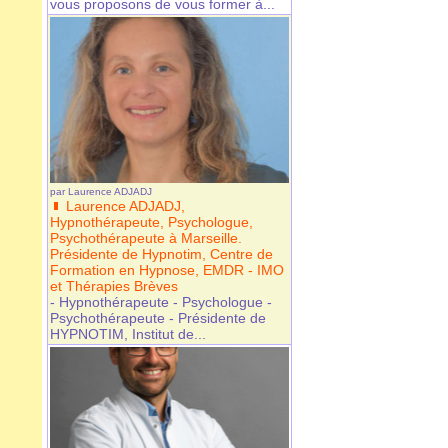
vous proposons de vous former à...
par
Laurence ADJADJ
Laurence ADJADJ,
Hypnothérapeute, Psychologue,
Psychothérapeute à Marseille.
Présidente de Hypnotim, Centre de
Formation en Hypnose, EMDR - IMO
et Thérapies Brèves
- Hypnothérapeute - Psychologue -
Psychothérapeute - Présidente de
HYPNOTIM, Institut de...