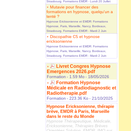
Strasbourg. Formations EMDR
- Lundi 20 Juillet
Mutavie pour financer des
formations en hypnose, quelqu'un a
tenté ?
Hypnose Ericksonienne et EMDR: Formations
Hypnose, Paris, Marseille, Nancy, Bordeaux,
Strasbourg. Formations EMDR
- Mardi 2 Juin
Discopathie C5 et hypnose
ericksonienne
Hypnose Ericksonienne et EMDR: Formations
Hypnose, Paris, Marseille, Nancy, Bordeaux,
Strasbourg. Formations EMDR
- Mardi 2 Juin
Livret Congres Hypnose
Emergences 2026.pdf
Formation
- 1.59 Mo
- 18/05/2026
Formation Hypnose
Médicale en Radiodiagnostic et
Radiotherapie.pdf
Formation
- 223.36 Ko
- 21/10/2025
Hypnose Ericksonienne, thérapie
brève, EMDR à Paris, Marseille
dans le reste du Monde
Hypnose Thérapeutique, Médicale,
Ericksonienne, Thérapies Brèves
Orientées Solution, EMDR, IMO sur