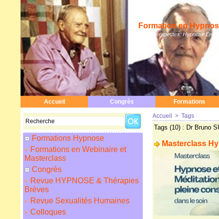
Formation en Hypnose
Hypnothérapeutes: Hypnose Erickso
Accueil
Congrès
Formations
Accueil
>
Tags
Tags (10) : Dr Bruno
Formations Hypnose
Masterclass Hyp
Formations en Webinaire et
Masterclass
Congrès
Revue HYPNOSE & Thérapies
Brèves
Revue Sexualités Humaines
Colloques