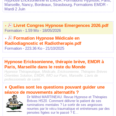
Hypnose Ericksonienne et EMDR: Formations Hypnose, Paris,
Marseille, Nancy, Bordeaux, Strasbourg. Formations EMDR
-
Mardi 2 Juin
Livret Congres Hypnose Emergences 2026.pdf
Formation
- 1.59 Mo
- 18/05/2026
Formation Hypnose Médicale en
Radiodiagnostic et Radiotherapie.pdf
Formation
- 223.36 Ko
- 21/10/2025
Hypnose Ericksonienne, thérapie brève, EMDR à
Paris, Marseille dans le reste du Monde
Hypnose Thérapeutique, Médicale, Ericksonienne, Thérapies Brèves
Orientées Solution, EMDR, IMO sur Paris, Marseille. L'avis de
professionnels de santé
Quelles sont les questions pouvant guider une
séance de mouvements alternatifs ?
Dr Wilfrid MARTINEAU. Revue Hypnose et Thérapies
Brèves HS20. Comment délivrer le patient de ses
ruminations mentales ? Le sortir de ses angoisses
nourries par le vécu traumatique et entretenues par des
pensées figées sur le passé ? E...