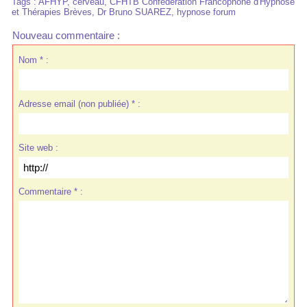
Tags
:
AFHYP
,
cerveau
,
CFHTB Confédération Francophone d'Hypnose
et Thérapies Brèves
,
Dr Bruno SUAREZ
,
hypnose forum
Nouveau commentaire :
Nom * :
Adresse email (non publiée) * :
Site web :
Commentaire * :