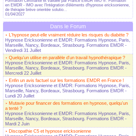
Formation Certifiante et validée par France EMDR IMO ®. Formation
en EMDR - IMO avec l'Intégration d'éléments d'hypnose ericksonienne,
de thérapie brève orientée solutio...
01/04/2027
Dans le Forum
L'hypnose peut-elle vraiment réduire les risques du diabète ?
Hypnose Ericksonienne et EMDR: Formations Hypnose, Paris,
Marseille, Nancy, Bordeaux, Strasbourg. Formations EMDR
-
Vendredi 31 Juillet
Quelqu'un utilise en parallèle d'un travail hypnothérapique ?
Hypnose Ericksonienne et EMDR: Formations Hypnose, Paris,
Marseille, Nancy, Bordeaux, Strasbourg. Formations EMDR
-
Mercredi 22 Juillet
Enfin un avis factuel sur les formations EMDR en France !
Hypnose Ericksonienne et EMDR: Formations Hypnose, Paris,
Marseille, Nancy, Bordeaux, Strasbourg. Formations EMDR
-
Lundi 20 Juillet
Mutavie pour financer des formations en hypnose, quelqu'un
a tenté ?
Hypnose Ericksonienne et EMDR: Formations Hypnose, Paris,
Marseille, Nancy, Bordeaux, Strasbourg. Formations EMDR
-
Mardi 2 Juin
Discopathie C5 et hypnose ericksonienne