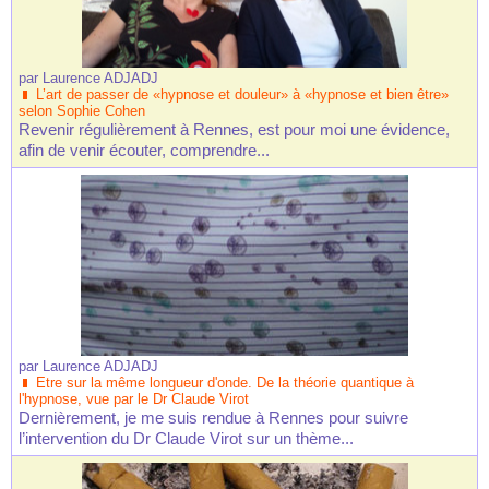
par
Laurence ADJADJ
L’art de passer de «hypnose et douleur» à «hypnose et bien être»
selon Sophie Cohen
Revenir régulièrement à Rennes, est pour moi une évidence,
afin de venir écouter, comprendre...
par
Laurence ADJADJ
Etre sur la même longueur d'onde. De la théorie quantique à
l'hypnose, vue par le Dr Claude Virot
Dernièrement, je me suis rendue à Rennes pour suivre
l’intervention du Dr Claude Virot sur un thème...