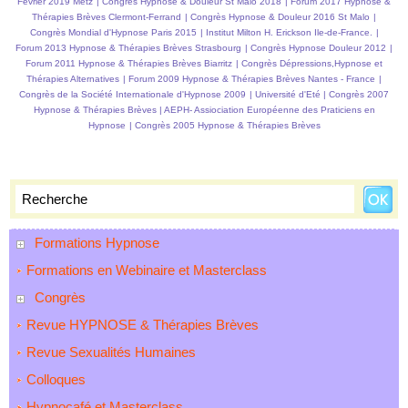
Février 2019 Metz
|
Congrès Hypnose & Douleur St Malo 2018
|
Forum 2017 Hypnose &
Thérapies Brèves Clermont-Ferrand
|
Congrès Hypnose & Douleur 2016 St Malo
|
Congrès Mondial d'Hypnose Paris 2015
|
Institut Milton H. Erickson Ile-de-France.
|
Forum 2013 Hypnose & Thérapies Brèves Strasbourg
|
Congrès Hypnose Douleur 2012
|
Forum 2011 Hypnose & Thérapies Brèves Biarritz
|
Congrès Dépressions,Hypnose et
Thérapies Alternatives
|
Forum 2009 Hypnose & Thérapies Brèves Nantes - France
|
Congrès de la Société Internationale d'Hypnose 2009
|
Université d'Eté
|
Congrès 2007
Hypnose & Thérapies Brèves
|
AEPH- Assiociation Européenne des Praticiens en
Hypnose
|
Congrès 2005 Hypnose & Thérapies Brèves
Formations Hypnose
Formations en Webinaire et Masterclass
Congrès
Revue HYPNOSE & Thérapies Brèves
Revue Sexualités Humaines
Colloques
Hypnocafé et Masterclass