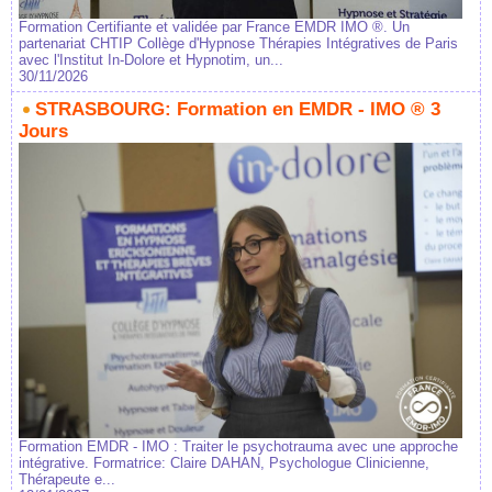
Formation Certifiante et validée par France EMDR IMO ®. Un
partenariat CHTIP Collège d'Hypnose Thérapies Intégratives de Paris
avec l'Institut In-Dolore et Hypnotim, un...
30/11/2026
STRASBOURG: Formation en EMDR - IMO ® 3
Jours
Formation EMDR - IMO : Traiter le psychotrauma avec une approche
intégrative. Formatrice: Claire DAHAN, Psychologue Clinicienne,
Thérapeute e...