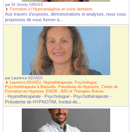
par
Dr Jimmy GROSS
Formation à l’Hypnoanalgésie en soins dentaires
Aux travers d'exposés, démonstrations et analyses, nous vous
proposons de vous former à...
par
Laurence ADJADJ
Laurence ADJADJ, Hypnothérapeute, Psychologue,
Psychothérapeute à Marseille. Présidente de Hypnotim, Centre de
Formation en Hypnose, EMDR - IMO et Thérapies Brèves
- Hypnothérapeute - Psychologue - Psychothérapeute -
Présidente de HYPNOTIM, Institut de...