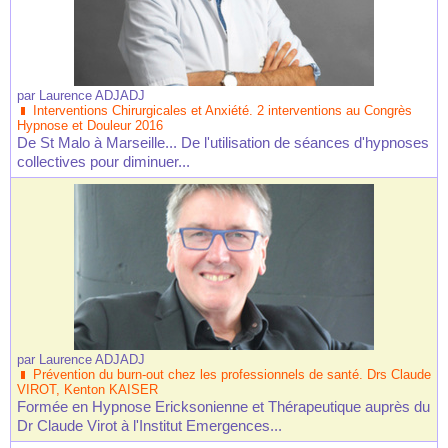
par
Laurence ADJADJ
Interventions Chirurgicales et Anxiété. 2 interventions au Congrès
Hypnose et Douleur 2016
De St Malo à Marseille... De l'utilisation de séances d'hypnoses
collectives pour diminuer...
par
Laurence ADJADJ
Prévention du burn-out chez les professionnels de santé. Drs Claude
VIROT, Kenton KAISER
Formée en Hypnose Ericksonienne et Thérapeutique auprès du
Dr Claude Virot à l'Institut Emergences...