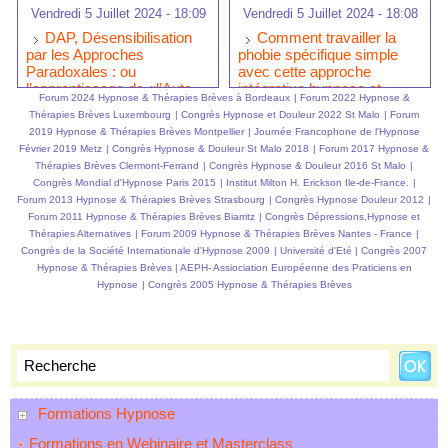
Vendredi 5 Juillet 2024 - 18:09
Vendredi 5 Juillet 2024 - 18:08
DAP, Désensibilisation
Comment travailler la
par les Approches
phobie spécifique simple
Paradoxales : ou
avec cette approche
l’apprentissage de «l’Auto
intégrative hypnose et
Forum 2024 Hypnose & Thérapies Brèves à Bordeaux
|
Forum 2022 Hypnose &
EMDR - IMO ®» par
EMDR-IMO ® ?
Thérapies Brèves Luxembourg
|
Congrès Hypnose et Douleur 2022 St Malo
|
Forum
Laurent GROSS au Forum
2019 Hypnose & Thérapies Brèves Montpellier
|
Journée Francophone de l'Hypnose
de Bordeaux.
Février 2019 Metz
|
Congrès Hypnose & Douleur St Malo 2018
|
Forum 2017 Hypnose &
Thérapies Brèves Clermont-Ferrand
|
Congrès Hypnose & Douleur 2016 St Malo
|
Congrès Mondial d'Hypnose Paris 2015
|
Institut Milton H. Erickson Ile-de-France.
|
Forum 2013 Hypnose & Thérapies Brèves Strasbourg
|
Congrès Hypnose Douleur 2012
|
Forum 2011 Hypnose & Thérapies Brèves Biarritz
|
Congrès Dépressions,Hypnose et
Thérapies Alternatives
|
Forum 2009 Hypnose & Thérapies Brèves Nantes - France
|
Congrès de la Société Internationale d'Hypnose 2009
|
Université d'Eté
|
Congrès 2007
Hypnose & Thérapies Brèves
|
AEPH- Assiociation Européenne des Praticiens en
Hypnose
|
Congrès 2005 Hypnose & Thérapies Brèves
Formations Hypnose
Formations en Webinaire et Masterclass