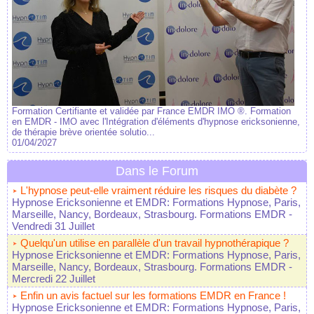
Formation Certifiante et validée par France EMDR IMO ®. Formation
en EMDR - IMO avec l'Intégration d'éléments d'hypnose ericksonienne,
de thérapie brève orientée solutio...
01/04/2027
Dans le Forum
L'hypnose peut-elle vraiment réduire les risques du diabète ?
Hypnose Ericksonienne et EMDR: Formations Hypnose, Paris,
Marseille, Nancy, Bordeaux, Strasbourg. Formations EMDR
-
Vendredi 31 Juillet
Quelqu'un utilise en parallèle d'un travail hypnothérapique ?
Hypnose Ericksonienne et EMDR: Formations Hypnose, Paris,
Marseille, Nancy, Bordeaux, Strasbourg. Formations EMDR
-
Mercredi 22 Juillet
Enfin un avis factuel sur les formations EMDR en France !
Hypnose Ericksonienne et EMDR: Formations Hypnose, Paris,