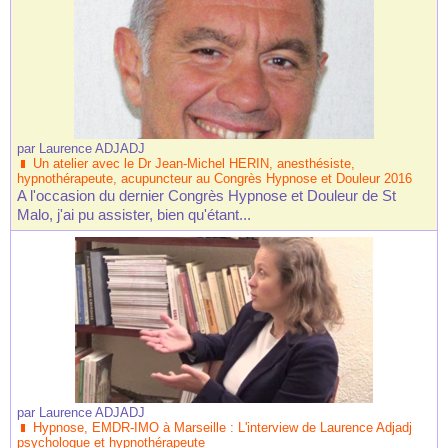
par
Laurence ADJADJ
Un atelier avec le Dr Jean-Michel HERIN, anesthésiste,
hypnothérapeute, acupuncteur au Congrès Hypnose et Douleur 2016
A l'occasion du dernier Congrès Hypnose et Douleur de St
Malo, j'ai pu assister, bien qu'étant...
par
Laurence ADJADJ
Hypnose, EMDR-IMO à Marseille : L'interview de Laurence Adjadj
psychologue et hypnothérapeute