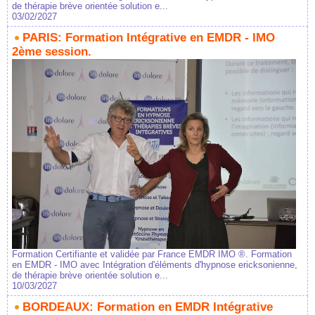
de thérapie brève orientée solution e...
03/02/2027
PARIS: Formation Intégrative en EMDR - IMO
2ème session.
Formation Certifiante et validée par France EMDR IMO ®. Formation
en EMDR - IMO avec Intégration d'éléments d'hypnose ericksonienne,
de thérapie brève orientée solution e...
10/03/2027
BORDEAUX: Formation en EMDR Intégrative