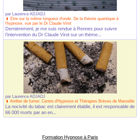
par
Laurence ADJADJ
Etre sur la même longueur d'onde. De la théorie quantique à
l'hypnose, vue par le Dr Claude Virot
Dernièrement, je me suis rendue à Rennes pour suivre
l’intervention du Dr Claude Virot sur un thème...
par
Laurence ADJADJ
Arrêter de fumer. Centre d'Hypnose et Thérapies Brèves de Marseille
La nocivité du tabac est clairement établie, il est responsable de
66 000 morts par an en...
Formation Hypnose à Paris