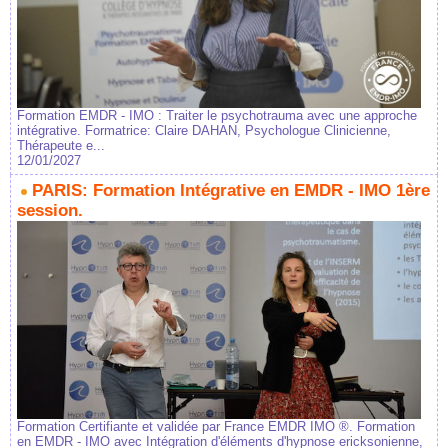
Formation EMDR - IMO : Traiter le psychotrauma avec une approche
intégrative. Formatrice: Claire DAHAN, Psychologue Clinicienne,
Thérapeute e...
12/01/2027
PARIS: Formation Intégrative en EMDR - IMO 1ère
session.
Formation Certifiante et validée par France EMDR IMO ®. Formation
en EMDR - IMO avec Intégration d'éléments d'hypnose ericksonienne,