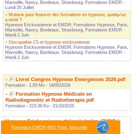
Marseille, Nancy, Bordeaux, Strasbourg. Formations EMDR
-
Lundi 20 Juillet
Mutavie pour financer des formations en hypnose, quelqu'un
a tenté ?
Hypnose Ericksonienne et EMDR: Formations Hypnose, Paris,
Marseille, Nancy, Bordeaux, Strasbourg. Formations EMDR
-
Mardi 2 Juin
Discopathie C5 et hypnose ericksonienne
Hypnose Ericksonienne et EMDR: Formations Hypnose, Paris,
Marseille, Nancy, Bordeaux, Strasbourg. Formations EMDR
-
Mardi 2 Juin
Livret Congres Hypnose Emergences 2026.pdf
Formation
- 1.59 Mo
- 18/05/2026
Formation Hypnose Médicale en
Radiodiagnostic et Radiotherapie.pdf
Formation
- 223.36 Ko
- 21/10/2025
Hypnose Ericksonienne, thérapie brève, EMDR à
Paris, Marseille dans le reste du Monde
Formation EMDR-IMO Paris, Marseille
Hypnose Thérapeutique, Médicale, Ericksonienne, Thérapies Brèves