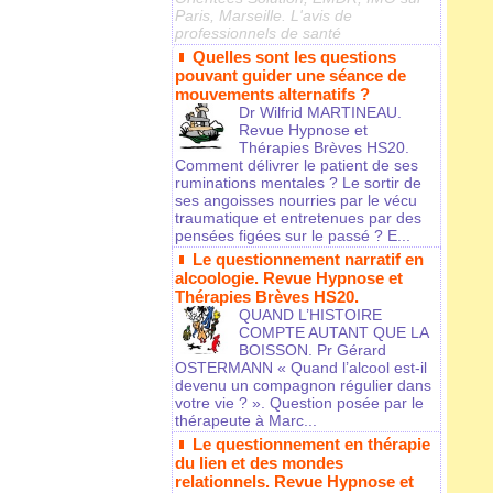
Paris, Marseille. L'avis de
professionnels de santé
Quelles sont les questions
pouvant guider une séance de
mouvements alternatifs ?
Dr Wilfrid MARTINEAU.
Revue Hypnose et
Thérapies Brèves HS20.
Comment délivrer le patient de ses
ruminations mentales ? Le sortir de
ses angoisses nourries par le vécu
traumatique et entretenues par des
pensées figées sur le passé ? E...
Le questionnement narratif en
alcoologie. Revue Hypnose et
Thérapies Brèves HS20.
QUAND L’HISTOIRE
COMPTE AUTANT QUE LA
BOISSON. Pr Gérard
OSTERMANN « Quand l’alcool est-il
devenu un compagnon régulier dans
votre vie ? ». Question posée par le
thérapeute à Marc...
Le questionnement en thérapie
du lien et des mondes
relationnels. Revue Hypnose et