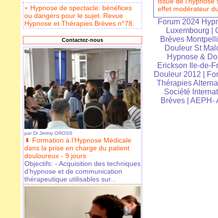
issue de l'hypnose 
Hypnose de spectacle: bénéfices
effet modérateur d
ou dangers pour le sujet. Revue
Forum 2024 Hypn
Hypnose et Thérapies Brèves n°78.
Luxembourg
|
Brèves Montpelli
Contactez-nous
Douleur St Mal
Hypnose & Dou
Erickson Ile-de-F
Douleur 2012
|
For
Thérapies Alterna
Société Interna
Brèves
|
AEPH- A
par
Dr Jimmy GROSS
Formation à l’Hypnose Médicale
dans la prise en charge du patient
douloureux - 9 jours
Objectifs: - Acquisition des techniques
d’hypnose et de communication
thérapeutique utilisables sur...