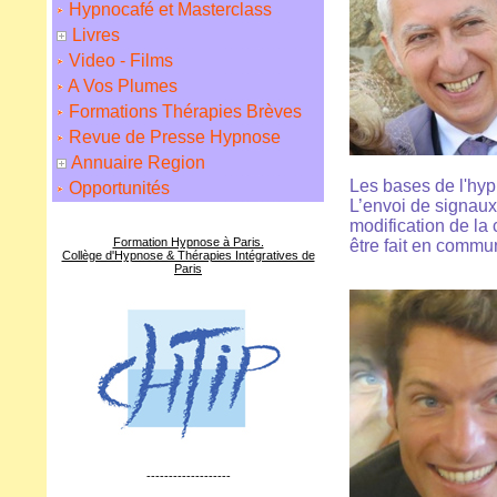
Hypnocafé et Masterclass
Livres
Video - Films
A Vos Plumes
Formations Thérapies Brèves
Revue de Presse Hypnose
Annuaire Region
Les bases de l'hy
Opportunités
L’envoi de signaux
modification de la 
Formation Hypnose à Paris.
être fait en commu
Collège d'Hypnose & Thérapies Intégratives de
Paris
-------------------