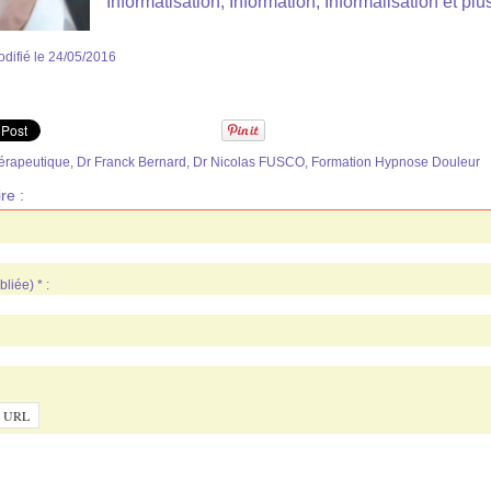
Informatisation, Information, Informalisation et plus 
difié le 24/05/2016
érapeutique
,
Dr Franck Bernard
,
Dr Nicolas FUSCO
,
Formation Hypnose Douleur
re :
liée) * :