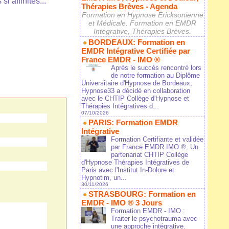
si affinités...
Thérapies Brèves - Agenda
Formation en Hypnose Ericksonienne
et Médicale. Formation en EMDR
Intégrative, Thérapies Brèves.
BORDEAUX: Formation en
EMDR Intégrative Certifiée par
France EMDR - IMO ®
Après le succès rencontré lors
de notre formation au Diplôme
Universitaire d'Hypnose de Bordeaux,
Hypnose33 a décidé en collaboration
avec le CHTIP Collège d'Hypnose et
Thérapies Intégratives d...
07/10/2026
PARIS: Formation EMDR
Intégrative
Formation Certifiante et validée
par France EMDR IMO ®. Un
partenariat CHTIP Collège
d'Hypnose Thérapies Intégratives de
Paris avec l'Institut In-Dolore et
Hypnotim, un...
30/11/2026
STRASBOURG: Formation en
EMDR - IMO ® 3 Jours
Formation EMDR - IMO :
Traiter le psychotrauma avec
une approche intégrative.