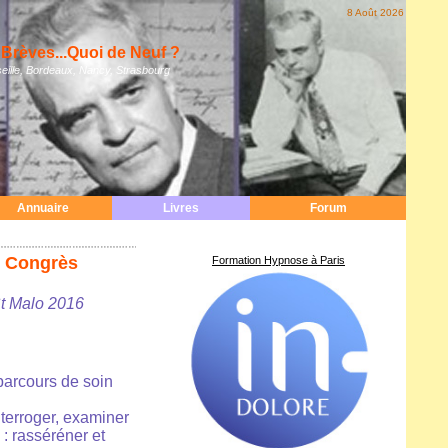
8 Août 2026
Brèves...Quoi de Neuf ?
eille, Bordeaux, Nancy, Strasbourg
Annuaire
Livres
Forum
u Congrès
Formation Hypnose à Paris
t Malo 2016
parcours de soin
interroger, examiner
 : rasséréner et