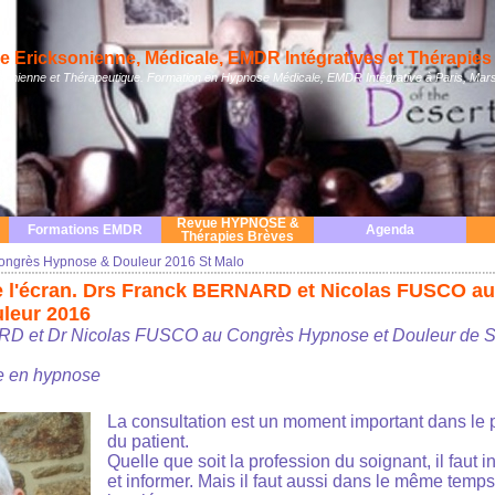
 Ericksonienne, Médicale, EMDR Intégratives et Thérapies 
nienne et Thérapeutique. Formation en Hypnose Médicale, EMDR Intégrative à Paris, Mars
Revue HYPNOSE &
Formations EMDR
Agenda
Thérapies Brèves
ongrès Hypnose & Douleur 2016 St Malo
e l'écran. Drs Franck BERNARD et Nicolas FUSCO a
leur 2016
D et Dr Nicolas FUSCO au Congrès Hypnose et Douleur de S
e en hypnose
La consultation est un moment important dans le 
du patient.
Quelle que soit la profession du soignant, il faut 
et informer. Mais il faut aussi dans le même temps