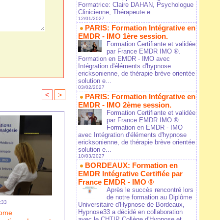
Formatrice: Claire DAHAN, Psychologue
Clinicienne, Thérapeute e...
12/01/2027
PARIS: Formation Intégrative en
EMDR - IMO 1ère session.
Formation Certifiante et validée
par France EMDR IMO ®.
Formation en EMDR - IMO avec
Intégration d'éléments d'hypnose
ericksonienne, de thérapie brève orientée
solution e...
03/02/2027
<
>
PARIS: Formation Intégrative en
EMDR - IMO 2ème session.
Formation Certifiante et validée
par France EMDR IMO ®.
Formation en EMDR - IMO
avec Intégration d'éléments d'hypnose
ericksonienne, de thérapie brève orientée
solution e...
10/03/2027
BORDEAUX: Formation en
EMDR Intégrative Certifiée par
France EMDR - IMO ®
Après le succès rencontré lors
de notre formation au Diplôme
:33
Universitaire d'Hypnose de Bordeaux,
Hypnose33 a décidé en collaboration
rome
avec le CHTIP Collège d'Hypnose et