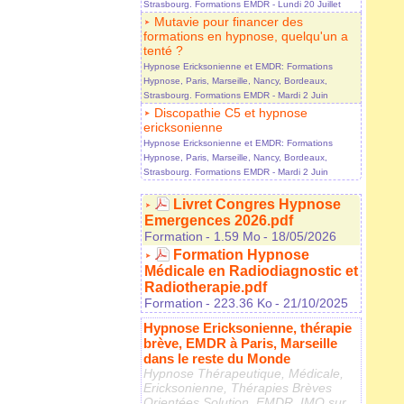
Strasbourg. Formations EMDR
- Lundi 20 Juillet
Mutavie pour financer des
formations en hypnose, quelqu'un a
tenté ?
Hypnose Ericksonienne et EMDR: Formations
Hypnose, Paris, Marseille, Nancy, Bordeaux,
Strasbourg. Formations EMDR
- Mardi 2 Juin
Discopathie C5 et hypnose
ericksonienne
Hypnose Ericksonienne et EMDR: Formations
Hypnose, Paris, Marseille, Nancy, Bordeaux,
Strasbourg. Formations EMDR
- Mardi 2 Juin
Livret Congres Hypnose
Emergences 2026.pdf
Formation
- 1.59 Mo
- 18/05/2026
Formation Hypnose
Médicale en Radiodiagnostic et
Radiotherapie.pdf
Formation
- 223.36 Ko
- 21/10/2025
Hypnose Ericksonienne, thérapie
brève, EMDR à Paris, Marseille
dans le reste du Monde
Hypnose Thérapeutique, Médicale,
Ericksonienne, Thérapies Brèves
Orientées Solution, EMDR, IMO sur