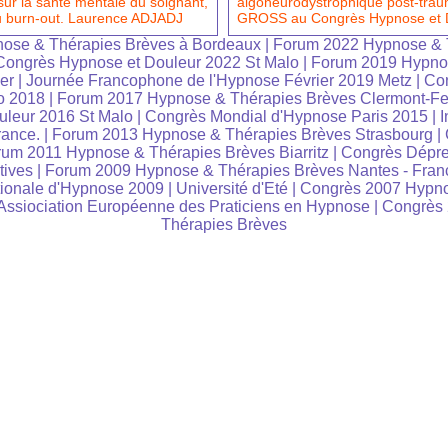
sur la santé mentale du soignant,
algoneurodystrophique post-trau
u burn-out. Laurence ADJADJ
GROSS au Congrès Hypnose et 
ose & Thérapies Brèves à Bordeaux
|
Forum 2022 Hypnose & 
Congrès Hypnose et Douleur 2022 St Malo
|
Forum 2019 Hypno
er
|
Journée Francophone de l'Hypnose Février 2019 Metz
|
Co
o 2018
|
Forum 2017 Hypnose & Thérapies Brèves Clermont-Fe
leur 2016 St Malo
|
Congrès Mondial d'Hypnose Paris 2015
|
I
rance.
|
Forum 2013 Hypnose & Thérapies Brèves Strasbourg
|
um 2011 Hypnose & Thérapies Brèves Biarritz
|
Congrès Dépre
tives
|
Forum 2009 Hypnose & Thérapies Brèves Nantes - Fran
tionale d'Hypnose 2009
|
Université d'Eté
|
Congrès 2007 Hypno
ssiociation Européenne des Praticiens en Hypnose
|
Congrès
Thérapies Brèves