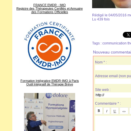
FRANCE EMDR - IMO
Registre des Thérapeutes Certifiés et Annuaire
des Formations Officielles
Rédigé le 04/05/2016 mo
Lu 439 fois
Tags
:
communication th
Nouveau commentai
Nom * :
Adresse email (non pub
Formation Intégrative EMDR-IMO à Paris
Outil Intégratif de Thérapie Brève
Site web :
Commentaire * :