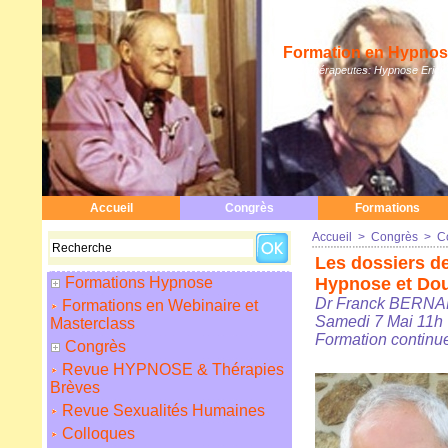
Formation en Hypnose
Hypnothérapeutes: Hypnose Erickso
Accueil
Congrès
Formations
Accueil
>
Congrès
>
C
Les dossiers d
Formations Hypnose
Hypnose et Dou
Dr Franck BERNAR
Formations en Webinaire et
Samedi 7 Mai 11h
Masterclass
Formation continu
Congrès
Revue HYPNOSE & Thérapies
Brèves
Revue Sexualités Humaines
Colloques