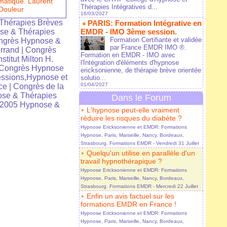
matique. Laurent
Thérapies Intégratives d...
Douleur
16/03/2027
Thérapies Brèves
PARIS: Formation Intégrative en
se & Thérapies
EMDR - IMO 3ème session.
Formation Certifiante et validée
ngrès Hypnose &
par France EMDR IMO ®.
rrand
|
Congrès
Formation en EMDR - IMO avec
nstitut Milton H.
l'Intégration d'éléments d'hypnose
Congrès Hypnose
ericksonienne, de thérapie brève orientée
ssions,Hypnose et
solutio...
01/04/2027
ce
|
Congrès de la
se & Thérapies
Dans le Forum
 2005 Hypnose &
L'hypnose peut-elle vraiment
réduire les risques du diabète ?
Hypnose Ericksonienne et EMDR: Formations
Hypnose, Paris, Marseille, Nancy, Bordeaux,
Strasbourg. Formations EMDR
- Vendredi 31 Juillet
Quelqu'un utilise en parallèle d'un
travail hypnothérapique ?
Hypnose Ericksonienne et EMDR: Formations
Hypnose, Paris, Marseille, Nancy, Bordeaux,
Strasbourg. Formations EMDR
- Mercredi 22 Juillet
Enfin un avis factuel sur les
formations EMDR en France !
Hypnose Ericksonienne et EMDR: Formations
Hypnose, Paris, Marseille, Nancy, Bordeaux,