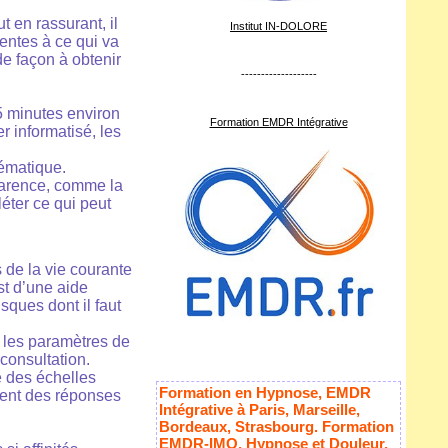
t en rassurant, il
Institut IN-DOLORE
entes à ce qui va
de façon à obtenir
-------------------
5 minutes environ
Formation EMDR Intégrative
r informatisé, les
ématique.
parence, comme la
léter ce qui peut
s de la vie courante
st d’une aide
isques dont il faut
nt les paramètres de
consultation.
e des échelles
Formation en Hypnose, EMDR
tent des réponses
Intégrative à Paris, Marseille,
Bordeaux, Strasbourg. Formation
EMDR-IMO, Hypnose et Douleur,