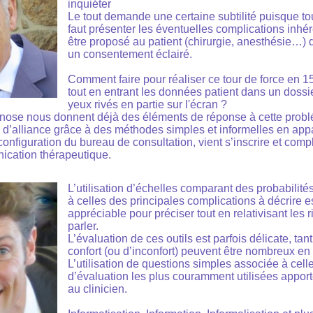
inquiéter
Le tout demande une certaine subtilité puisque tou
faut présenter les éventuelles complications inhér
être proposé au patient (chirurgie, anesthésie…) 
un consentement éclairé.
Comment faire pour réaliser ce tour de force en 1
tout en entrant les données patient dans un dossie
yeux rivés en partie sur l'écran ?
pnose nous donnent déjà des éléments de réponse à cette probl
 d’alliance grâce à des méthodes simples et informelles en ap
configuration du bureau de consultation, vient s’inscrire et comp
nication thérapeutique.
L’utilisation d’échelles comparant des probabilité
à celles des principales complications à décrire e
appréciable pour préciser tout en relativisant les r
parler.
L’évaluation de ces outils est parfois délicate, ta
confort (ou d’inconfort) peuvent être nombreux en 
L’utilisation de questions simples associée à cell
d’évaluation les plus couramment utilisées appor
au clinicien.