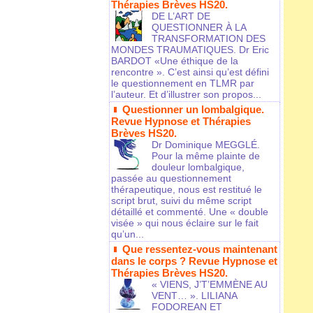
Thérapies Brèves HS20.
DE L’ART DE
QUESTIONNER À LA
TRANSFORMATION DES
MONDES TRAUMATIQUES. Dr Eric
BARDOT «Une éthique de la
rencontre ». C’est ainsi qu’est défini
le questionnement en TLMR par
l’auteur. Et d’illustrer son propos...
Questionner un lombalgique.
Revue Hypnose et Thérapies
Brèves HS20.
Dr Dominique MEGGLÉ.
Pour la même plainte de
douleur lombalgique,
passée au questionnement
thérapeutique, nous est restitué le
script brut, suivi du même script
détaillé et commenté. Une « double
visée » qui nous éclaire sur le fait
qu’un...
Que ressentez-vous maintenant
dans le corps ? Revue Hypnose et
Thérapies Brèves HS20.
« VIENS, J’T’EMMÈNE AU
VENT… ». LILIANA
FODOREAN ET