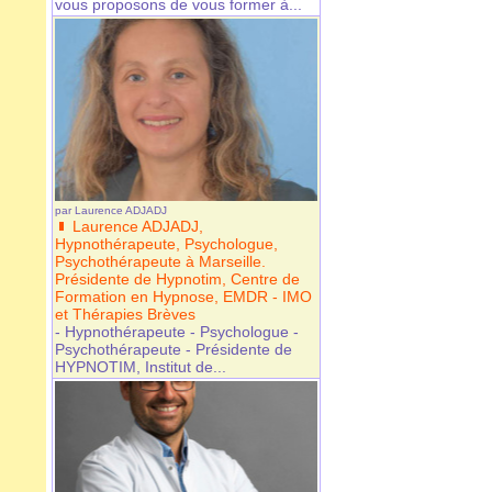
vous proposons de vous former à...
par
Laurence ADJADJ
Laurence ADJADJ,
Hypnothérapeute, Psychologue,
Psychothérapeute à Marseille.
Présidente de Hypnotim, Centre de
Formation en Hypnose, EMDR - IMO
et Thérapies Brèves
- Hypnothérapeute - Psychologue -
Psychothérapeute - Présidente de
HYPNOTIM, Institut de...