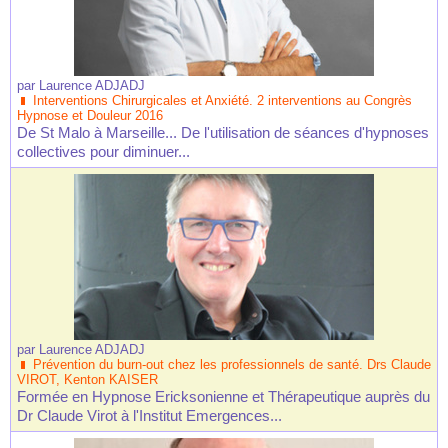
par
Laurence ADJADJ
Interventions Chirurgicales et Anxiété. 2 interventions au Congrès
Hypnose et Douleur 2016
De St Malo à Marseille... De l'utilisation de séances d'hypnoses
collectives pour diminuer...
par
Laurence ADJADJ
Prévention du burn-out chez les professionnels de santé. Drs Claude
VIROT, Kenton KAISER
Formée en Hypnose Ericksonienne et Thérapeutique auprès du
Dr Claude Virot à l'Institut Emergences...