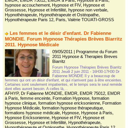
EMDR
,
EMDR 75012
,
EMDR à Paris
,
Hypnose à Paris
,
hypnose accouchement
,
Hypnose et FIV
,
Hypnose et
Grossesse
,
Hypnose et Infertilité
,
hypnose non verbale
,
Hypnothérapeute
,
Hypnothérapeute et Ostéopathe
,
Hypnothérapeute Paris 12
,
Paris
,
Valérie TOUATI-GROSS
Les femmes et le désir d'enfant. Dr Fabienne
MONDIE. Forum Hypnose Thérapies Brèves Biarritz
2011. Hypnose Médicale
09/05/2011
|
Programme du Forum
2011 Hypnose & Therapies Breves
Biarritz
Forum Hypnose Thérapies Brèves Biarritz
2011 Jeudi 2 juin 2011 - 16H30-17H30 Dr
Fabienne MONDIE Il y a beaucoup de
femmes qui ont un désir d'enfant, et qui n'arrivent pas à être enceintes.
Certaines sont seulement impatientes, et le temps sera le seul remède
dont elles auront besoin. A celles là,...
AFHYP
,
Dr Fabienne MONDIE
,
EMDR
,
EMDR 75012
,
EMDR
à Paris
,
femme enceinte
,
Formation Hypnose
,
formation
hypnose clinique
,
formation hypnose ericksonienne
,
Formation
Hypnose Médicale
,
formation hypnose thérapeutique
,
formations hypnose médicale
,
Hypnose
,
Hypnose à Paris
,
Hypnose Ericksonienne
,
Hypnose et FIV
,
Hypnose et
Grossesse
,
Hypnose et Infertilité
,
Hypnothérapeute
,
Hypnothérapeute et Ostéopathe
,
Hypnothérapeute Paris 12
,