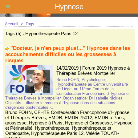
Hypnose
Accueil
>
Tags
Tags (5) : Hypnothérapeute Paris 12
"Docteur, je n'en peux plus!..." Hypnose dans les
accouchements difficiles ou les grossesses à
risques
14/02/2019
|
Forum 2019 Hypnose &
Thérapies Brèves Montpellier
Bruno FOHN, Psychologue,
Hypnothérapeute au Centre universitaire
de Liège, au 11ème Forum de la
Confédération Francophone d'Hypnose et
Thérapies Brèves à Montpellier. Organisatrice: Dr Isabelle Nickles
Objectifs: - illustrer le recours à l'hypnose dans des situations
d'urgences obstétricales -...
Bruno FOHN
,
CFHTB Confédération Francophone d'Hypnose
et Thérapies Brèves
,
EMDR
,
EMDR 75012
,
EMDR à Paris
,
grossesse
,
Hypnose à Paris
,
Hypnose et Grossesse
,
Hypnose
et Périnatalité
,
Hypnothérapeute
,
Hypnothérapeute et
Ostéopathe
,
Hypnothérapeute Paris 12
,
Valérie TOUATI-