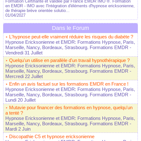
Formation Certifiante et validée par France EMDR IMO ®. Formation
en EMDR - IMO avec l'Intégration d'éléments d'hypnose ericksonienne,
de thérapie brève orientée solutio...
01/04/2027
Dans le Forum
L'hypnose peut-elle vraiment réduire les risques du diabète ?
Hypnose Ericksonienne et EMDR: Formations Hypnose, Paris,
Marseille, Nancy, Bordeaux, Strasbourg. Formations EMDR
-
Vendredi 31 Juillet
Quelqu'un utilise en parallèle d'un travail hypnothérapique ?
Hypnose Ericksonienne et EMDR: Formations Hypnose, Paris,
Marseille, Nancy, Bordeaux, Strasbourg. Formations EMDR
-
Mercredi 22 Juillet
Enfin un avis factuel sur les formations EMDR en France !
Hypnose Ericksonienne et EMDR: Formations Hypnose, Paris,
Marseille, Nancy, Bordeaux, Strasbourg. Formations EMDR
-
Lundi 20 Juillet
Mutavie pour financer des formations en hypnose, quelqu'un
a tenté ?
Hypnose Ericksonienne et EMDR: Formations Hypnose, Paris,
Marseille, Nancy, Bordeaux, Strasbourg. Formations EMDR
-
Mardi 2 Juin
Discopathie C5 et hypnose ericksonienne