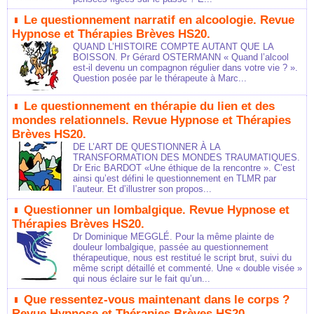
Le questionnement narratif en alcoologie. Revue
Hypnose et Thérapies Brèves HS20.
QUAND L’HISTOIRE COMPTE AUTANT QUE LA
BOISSON. Pr Gérard OSTERMANN « Quand l’alcool
est-il devenu un compagnon régulier dans votre vie ? ».
Question posée par le thérapeute à Marc...
Le questionnement en thérapie du lien et des
mondes relationnels. Revue Hypnose et Thérapies
Brèves HS20.
DE L’ART DE QUESTIONNER À LA
TRANSFORMATION DES MONDES TRAUMATIQUES.
Dr Eric BARDOT «Une éthique de la rencontre ». C’est
ainsi qu’est défini le questionnement en TLMR par
l’auteur. Et d’illustrer son propos...
Questionner un lombalgique. Revue Hypnose et
Thérapies Brèves HS20.
Dr Dominique MEGGLÉ. Pour la même plainte de
douleur lombalgique, passée au questionnement
thérapeutique, nous est restitué le script brut, suivi du
même script détaillé et commenté. Une « double visée »
qui nous éclaire sur le fait qu’un...
Que ressentez-vous maintenant dans le corps ?
Revue Hypnose et Thérapies Brèves HS20.