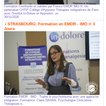
Formation Certifiante et validée par France EMDR IMO ®. Un
partenariat CHTIP Collège d'Hypnose Thérapies Intégratives de Paris
avec l'Institut In-Dolore et Hypnotim, un...
30/11/2026
STRASBOURG: Formation en EMDR - IMO ® 3
Jours
Formation EMDR - IMO : Traiter le psychotrauma avec une approche
intégrative. Formatrice: Claire DAHAN, Psychologue Clinicienne,
Thérapeute e...