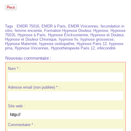
Tags
:
EMDR 75016
,
EMDR à Paris
,
EMDR Vincennes
,
fecondation in
vitro
,
femme enceinte
,
Formation Hypnose Douleur
,
Hypnose
,
Hypnose
75016
,
Hypnose à Paris
,
Hypnose Ericksonienne
,
Hypnose et Douleur
,
Hypnose et Douleur Chronique
,
hypnose fiv
,
hypnose grossesse
,
Hypnose Maternité
,
hypnose ostéopathie
,
Hypnose Paris 12
,
hypnose
pma
,
Hypnose Vincennes
,
Hypnothérapeute Paris 12
,
infécondité
Nouveau commentaire :
Nom * :
Adresse email (non publiée) * :
Site web :
Commentaire * :