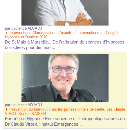
par
Laurence ADJADJ
Interventions Chirurgicales et Anxiété. 2 interventions au Congrès
Hypnose et Douleur 2016
De St Malo à Marseille... De l'utilisation de séances d'hypnoses
collectives pour diminuer...
par
Laurence ADJADJ
Prévention du burn-out chez les professionnels de santé. Drs Claude
VIROT, Kenton KAISER
Formée en Hypnose Ericksonienne et Thérapeutique auprès du
Dr Claude Virot à l'Institut Emergences...