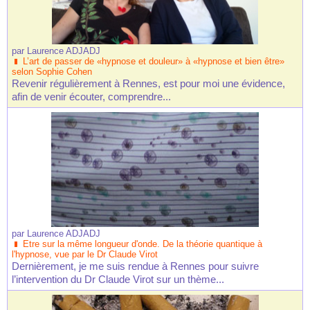
par
Laurence ADJADJ
L’art de passer de «hypnose et douleur» à «hypnose et bien être»
selon Sophie Cohen
Revenir régulièrement à Rennes, est pour moi une évidence,
afin de venir écouter, comprendre...
par
Laurence ADJADJ
Etre sur la même longueur d'onde. De la théorie quantique à
l'hypnose, vue par le Dr Claude Virot
Dernièrement, je me suis rendue à Rennes pour suivre
l’intervention du Dr Claude Virot sur un thème...