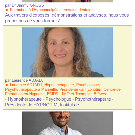
par
Dr Jimmy GROSS
Formation à l’Hypnoanalgésie en soins dentaires
Aux travers d'exposés, démonstrations et analyses, nous vous
proposons de vous former à...
par
Laurence ADJADJ
Laurence ADJADJ, Hypnothérapeute, Psychologue,
Psychothérapeute à Marseille. Présidente de Hypnotim, Centre de
Formation en Hypnose, EMDR - IMO et Thérapies Brèves
- Hypnothérapeute - Psychologue - Psychothérapeute -
Présidente de HYPNOTIM, Institut de...