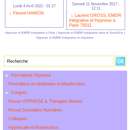
Samedi 11 Novembre 2017 -
Lundi 4 Avril 2022 - 01:27
12:11
Florent HAMON
Laurent GROSS, EMDR
Intégrative et Hypnose à
Paris 75011
Hypnose et EMDR Intégrative à Paris
|
Hypnose et EMDR Intégrative dans le Grand-Est
|
Hypnose et EMDR Intégrative en Aquitaine
Formations Hypnose
Formations en Webinaire et Masterclass
Congrès
Revue HYPNOSE & Thérapies Brèves
Revue Sexualités Humaines
Colloques
Hypnocafé et Masterclass