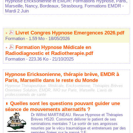
Hypnose Ericksonienne et EMDR: Formations Hypnose, Paris,
Marseille, Nancy, Bordeaux, Strasbourg. Formations EMDR
-
Mardi 2 Juin
Livret Congres Hypnose Emergences 2026.pdf
Formation
- 1.59 Mo
- 18/05/2026
Formation Hypnose Médicale en
Radiodiagnostic et Radiotherapie.pdf
Formation
- 223.36 Ko
- 21/10/2025
Hypnose Ericksonienne, thérapie brève, EMDR à
Paris, Marseille dans le reste du Monde
Hypnose Thérapeutique, Médicale, Ericksonienne, Thérapies Brèves
Orientées Solution, EMDR, IMO sur Paris, Marseille. L'avis de
professionnels de santé
Quelles sont les questions pouvant guider une
séance de mouvements alternatifs ?
Dr Wilfrid MARTINEAU. Revue Hypnose et Thérapies
Brèves HS20. Comment délivrer le patient de ses
ruminations mentales ? Le sortir de ses angoisses
nourries par le vécu traumatique et entretenues par des
pensées figées sur le passé ? E...