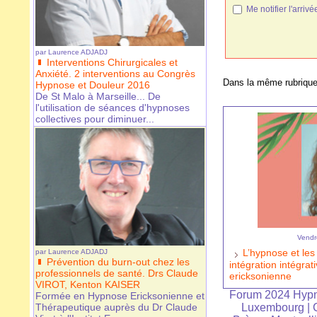
Me notifier l'arr
par
Laurence ADJADJ
Interventions Chirurgicales et
Anxiété. 2 interventions au Congrès
Dans la même rubrique
Hypnose et Douleur 2016
De St Malo à Marseille... De
l'utilisation de séances d'hypnoses
collectives pour diminuer...
Vendr
L’hypnose et le
par
Laurence ADJADJ
Prévention du burn-out chez les
intégration intégra
professionnels de santé. Drs Claude
ericksonienne
VIROT, Kenton KAISER
Forum 2024 Hypn
Formée en Hypnose Ericksonienne et
Luxembourg
|
Thérapeutique auprès du Dr Claude