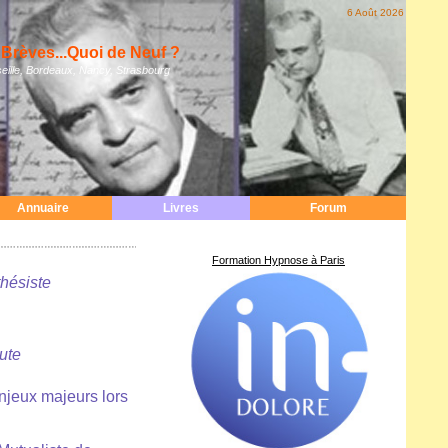
6 Août 2026
Brèves...Quoi de Neuf ?
eille, Bordeaux, Nancy, Strasbourg
Annuaire
Livres
Forum
Formation Hypnose à Paris
thésiste
ute
enjeux majeurs lors