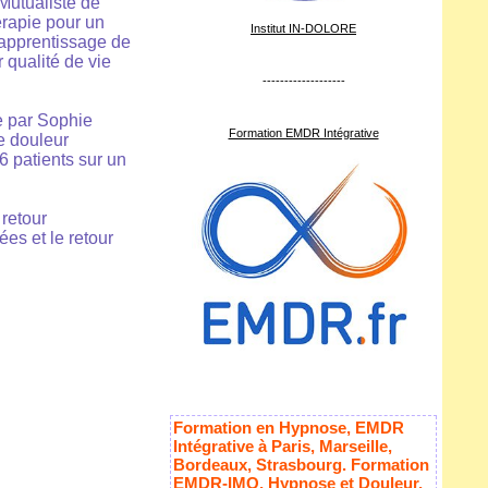
Mutualiste de
érapie pour un
Institut IN-DOLORE
’apprentissage de
 qualité de vie
-------------------
e par Sophie
Formation EMDR Intégrative
e douleur
6 patients sur un
 retour
ées et le retour
Formation en Hypnose, EMDR
Intégrative à Paris, Marseille,
Bordeaux, Strasbourg. Formation
EMDR-IMO, Hypnose et Douleur,