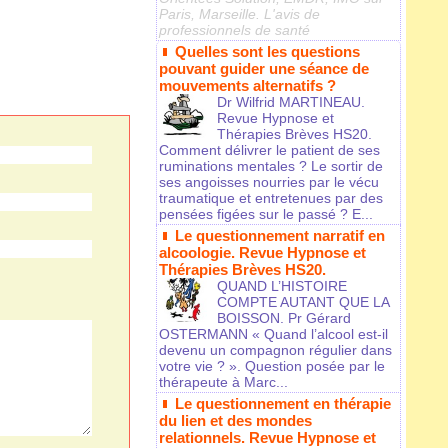
Paris, Marseille. L'avis de
professionnels de santé
Quelles sont les questions
pouvant guider une séance de
mouvements alternatifs ?
Dr Wilfrid MARTINEAU.
Revue Hypnose et
Thérapies Brèves HS20.
Comment délivrer le patient de ses
ruminations mentales ? Le sortir de
ses angoisses nourries par le vécu
traumatique et entretenues par des
pensées figées sur le passé ? E...
Le questionnement narratif en
alcoologie. Revue Hypnose et
Thérapies Brèves HS20.
QUAND L’HISTOIRE
COMPTE AUTANT QUE LA
BOISSON. Pr Gérard
OSTERMANN « Quand l’alcool est-il
devenu un compagnon régulier dans
votre vie ? ». Question posée par le
thérapeute à Marc...
Le questionnement en thérapie
du lien et des mondes
relationnels. Revue Hypnose et