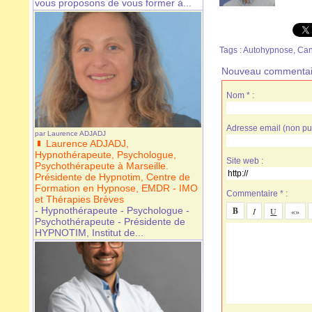
vous proposons de vous former à...
Tags
:
Autohypnose
,
Can
Nouveau commentai
Nom * :
Adresse email (non pub
par
Laurence ADJADJ
Laurence ADJADJ,
Hypnothérapeute, Psychologue,
Site web :
Psychothérapeute à Marseille.
Présidente de Hypnotim, Centre de
Formation en Hypnose, EMDR - IMO
Commentaire * :
et Thérapies Brèves
- Hypnothérapeute - Psychologue -
Psychothérapeute - Présidente de
HYPNOTIM, Institut de...