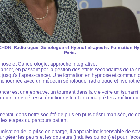
HON, Radiologue, Sénologue et Hypnothérapeute: Formation Hy
Paris.
ose et Cancérologie, approche intégrative.
ancer, en passant par la gestion des effets secondaires de la c
et jusqu'a l'après-cancer. Une formation en hypnose et communi
ne journée avec un médecin sénologue, radiologue et hypnothé
ncer est une épreuve, un tournant dans la vie voire un tsunami
ération, une détresse émotionnelle et ceci malgré les améliorati
amental, dans notre société de plus en plus déshumanisée, de d
 les étapes du parcours patient.
imisation de la prise en charge, il apparait indispensable de s
ur gérer les peurs et les douleurs (induites ou non) et pour l'acc