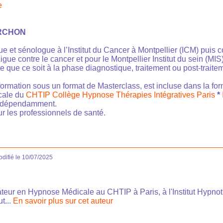
e
URCHON
e et sénologue à l’Institut du Cancer à Montpellier (ICM) puis 
igue contre le cancer et pour le Montpellier Institut du sein (M
e que ce soit à la phase diagnostique, traitement ou post-traite
formation sous un format de Masterclass, est incluse dans la for
cale du
CHTIP Collège Hypnose Thérapies Intégratives Paris
*
 indépendamment.
r les professionnels de santé.
difié le 10/07/2025
teur en Hypnose Médicale au CHTIP à Paris, à l'Institut Hypnoti
ut...
En savoir plus sur cet auteur