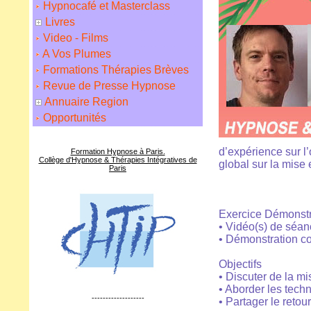
Hypnocafé et Masterclass
Livres
Video - Films
A Vos Plumes
Formations Thérapies Brèves
Revue de Presse Hypnose
Annuaire Region
Opportunités
d’expérience sur l’
Formation Hypnose à Paris.
Collège d'Hypnose & Thérapies Intégratives de
global sur la mise 
Paris
Exercice Démonstr
• Vidéo(s) de séan
• Démonstration co
Objectifs
• Discuter de la mi
• Aborder les techn
-------------------
• Partager le retou