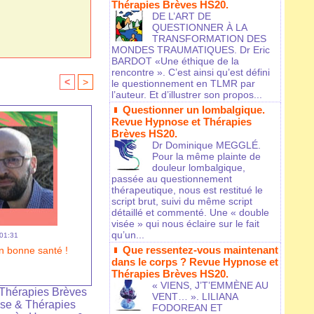
Thérapies Brèves HS20.
DE L’ART DE
QUESTIONNER À LA
TRANSFORMATION DES
MONDES TRAUMATIQUES. Dr Eric
BARDOT «Une éthique de la
rencontre ». C’est ainsi qu’est défini
<
>
le questionnement en TLMR par
l’auteur. Et d’illustrer son propos...
Questionner un lombalgique.
Revue Hypnose et Thérapies
Brèves HS20.
Dr Dominique MEGGLÉ.
Pour la même plainte de
douleur lombalgique,
passée au questionnement
thérapeutique, nous est restitué le
script brut, suivi du même script
détaillé et commenté. Une « double
visée » qui nous éclaire sur le fait
qu’un...
 01:31
Que ressentez-vous maintenant
n bonne santé !
dans le corps ? Revue Hypnose et
Thérapies Brèves HS20.
« VIENS, J’T’EMMÈNE AU
Thérapies Brèves
VENT… ». LILIANA
se & Thérapies
FODOREAN ET