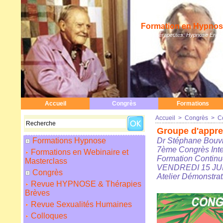
Formation en Hypnose
Hypnothérapeutes: Hypnose Erickso
Accueil
Congrès
Formations
Accueil
>
Congrès
>
C
Groupe d'appre
Formations Hypnose
Dr Stéphane Bouvie
7ème Congrès Inte
Formations en Webinaire et
Formation Contin
Masterclass
VENDREDI 15 JUIN
Congrès
Atelier Démonstrat
Revue HYPNOSE & Thérapies
Brèves
Revue Sexualités Humaines
Colloques