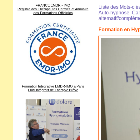
FRANCE EMDR - IMO
Liste des Mots-clés
Registre des Thérapeutes Certifiés et Annuaire
Auto-hypnose, Canc
des Formations Officielles
alternatif/complém
Formation en Hyp
Formation Intégrative EMDR-IMO à Paris
Outil Intégratif de Thérapie Brève