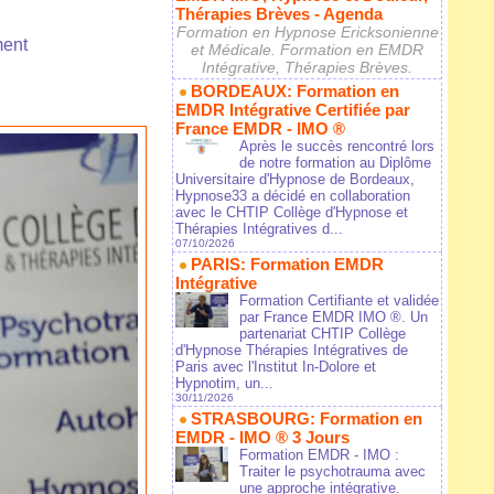
Thérapies Brèves - Agenda
Formation en Hypnose Ericksonienne
ment
et Médicale. Formation en EMDR
Intégrative, Thérapies Brèves.
BORDEAUX: Formation en
EMDR Intégrative Certifiée par
France EMDR - IMO ®
Après le succès rencontré lors
de notre formation au Diplôme
Universitaire d'Hypnose de Bordeaux,
Hypnose33 a décidé en collaboration
avec le CHTIP Collège d'Hypnose et
Thérapies Intégratives d...
07/10/2026
PARIS: Formation EMDR
Intégrative
Formation Certifiante et validée
par France EMDR IMO ®. Un
partenariat CHTIP Collège
d'Hypnose Thérapies Intégratives de
Paris avec l'Institut In-Dolore et
Hypnotim, un...
30/11/2026
STRASBOURG: Formation en
EMDR - IMO ® 3 Jours
Formation EMDR - IMO :
Traiter le psychotrauma avec
une approche intégrative.