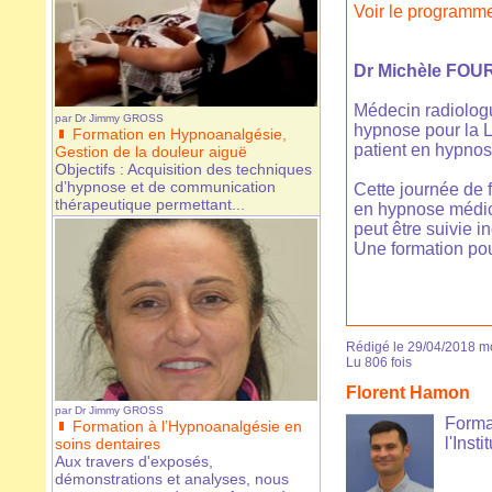
Voir le programm
Dr Michèle FO
Médecin radiologu
par
Dr Jimmy GROSS
hypnose pour la L
Formation en Hypnoanalgésie,
patient en hypnos
Gestion de la douleur aiguë
Objectifs : Acquisition des techniques
d’hypnose et de communication
Cette journée de 
thérapeutique permettant...
en hypnose médi
peut être suivie
Une formation pou
Rédigé le 29/04/2018 mo
Lu 806 fois
Florent Hamon
par
Dr Jimmy GROSS
Forma
Formation à l’Hypnoanalgésie en
l'Instit
soins dentaires
Aux travers d'exposés,
démonstrations et analyses, nous