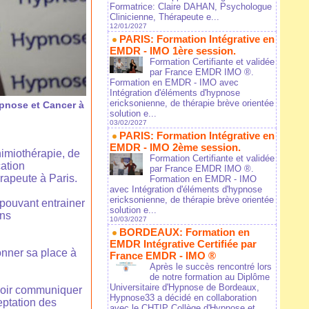
Formatrice: Claire DAHAN, Psychologue
Clinicienne, Thérapeute e...
12/01/2027
PARIS: Formation Intégrative en
EMDR - IMO 1ère session.
Formation Certifiante et validée
par France EMDR IMO ®.
Formation en EMDR - IMO avec
Intégration d'éléments d'hypnose
ericksonienne, de thérapie brève orientée
pnose et Cancer à
solution e...
03/02/2027
PARIS: Formation Intégrative en
EMDR - IMO 2ème session.
himiothérapie, de
Formation Certifiante et validée
cation
par France EMDR IMO ®.
rapeute à Paris.
Formation en EMDR - IMO
avec Intégration d'éléments d'hypnose
ericksonienne, de thérapie brève orientée
 pouvant entrainer
solution e...
ons
10/03/2027
BORDEAUX: Formation en
EMDR Intégrative Certifiée par
onner sa place à
France EMDR - IMO ®
Après le succès rencontré lors
de notre formation au Diplôme
Universitaire d'Hypnose de Bordeaux,
avoir communiquer
Hypnose33 a décidé en collaboration
eptation des
avec le CHTIP Collège d'Hypnose et