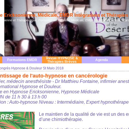
 Ericksonienne, Médicale, EMDR Intégratives et Thérapies 
nienne et Thérapeutique. Formation en Hypnose Médicale, EMDR Intégrative à Paris, Mars
Revue HYPNOSE &
Formations EMDR
Agenda
Thérapies Brèves
ongrès Hypnose & Douleur St Malo 2018
ntissage de l'auto-hypnose en cancérologie
r, médecin anesthésiste - Dr Matthieu Fontaine, infirmier anes
rnational Hypnose et Douleur.
ue en Hypnose Ericksonienne, Hypnose Médicale
 de 11 h 30 à 13 h 00
ion : Auto-hypnose Niveau : Intermédiaire, Expert hypnothérape
Le maintien de la qualité de vie est un des 
d’une chimiothérapie.