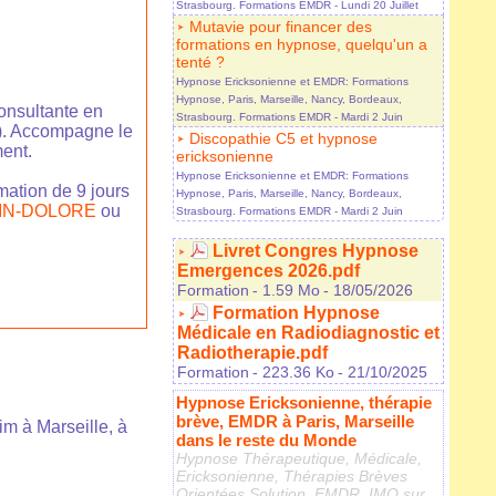
Strasbourg. Formations EMDR
- Lundi 20 Juillet
Mutavie pour financer des
formations en hypnose, quelqu'un a
tenté ?
Hypnose Ericksonienne et EMDR: Formations
Hypnose, Paris, Marseille, Nancy, Bordeaux,
consultante en
Strasbourg. Formations EMDR
- Mardi 2 Juin
IS). Accompagne le
Discopathie C5 et hypnose
ment.
ericksonienne
Hypnose Ericksonienne et EMDR: Formations
mation de 9 jours
Hypnose, Paris, Marseille, Nancy, Bordeaux,
IN-DOLORE
ou
Strasbourg. Formations EMDR
- Mardi 2 Juin
Livret Congres Hypnose
Emergences 2026.pdf
Formation
- 1.59 Mo
- 18/05/2026
Formation Hypnose
Médicale en Radiodiagnostic et
Radiotherapie.pdf
Formation
- 223.36 Ko
- 21/10/2025
Hypnose Ericksonienne, thérapie
brève, EMDR à Paris, Marseille
m à Marseille, à
dans le reste du Monde
Hypnose Thérapeutique, Médicale,
Ericksonienne, Thérapies Brèves
Orientées Solution, EMDR, IMO sur