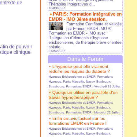
contexte de
Thérapies Intégratives d...
16/03/2027
PARIS: Formation Intégrative en
EMDR - IMO 3ème session.
Formation Certifiante et validée
par France EMDR IMO ®.
Formation en EMDR - IMO avec
l'Intégration d'éléments d'hypnose
ericksonienne, de thérapie brève orientée
afin de pouvoir
solutio...
01/04/2027
tique clinique
Dans le Forum
L'hypnose peut-elle vraiment
réduire les risques du diabète ?
Hypnose Ericksonienne et EMDR: Formations
Hypnose, Paris, Marseille, Nancy, Bordeaux,
Strasbourg. Formations EMDR
- Vendredi 31 Juillet
Quelqu'un utilise en parallèle d'un
travail hypnothérapique ?
Hypnose Ericksonienne et EMDR: Formations
Hypnose, Paris, Marseille, Nancy, Bordeaux,
Strasbourg. Formations EMDR
- Mercredi 22 Juillet
Enfin un avis factuel sur les
formations EMDR en France !
Hypnose Ericksonienne et EMDR: Formations
Hypnose, Paris, Marseille, Nancy, Bordeaux,