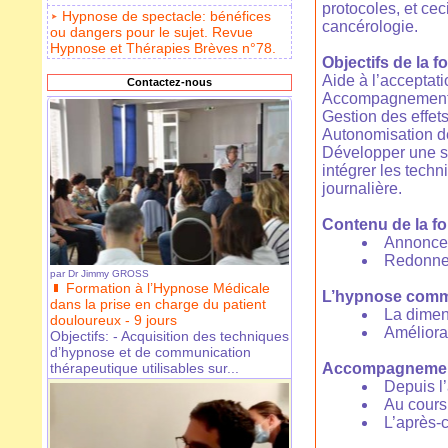
protocoles, et ce
Hypnose de spectacle: bénéfices
cancérologie.
ou dangers pour le sujet. Revue
Hypnose et Thérapies Brèves n°78.
Objectifs de la f
Aide à l’acceptati
Contactez-nous
Accompagnement
Gestion des effet
Autonomisation de
Développer une st
intégrer les tec
journalière.
Contenu de la f
Annonce 
Redonner
par
Dr Jimmy GROSS
Formation à l’Hypnose Médicale
L’hypnose comme
dans la prise en charge du patient
La dimen
douloureux - 9 jours
Améliora
Objectifs: - Acquisition des techniques
d’hypnose et de communication
Accompagnemen
thérapeutique utilisables sur...
Depuis 
Au cours 
L’après-