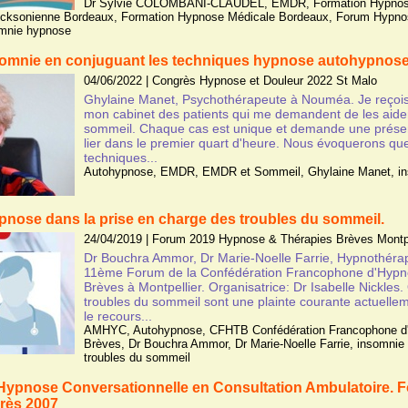
Dr Sylvie COLOMBANI-CLAUDEL
,
EMDR
,
Formation Hypno
icksonienne Bordeaux
,
Formation Hypnose Médicale Bordeaux
,
Forum Hypno
mnie hypnose
somnie en conjuguant les techniques hypnose autohypnos
04/06/2022
|
Congrès Hypnose et Douleur 2022 St Malo
Ghylaine Manet, Psychothérapeute à Nouméa. Je reçois
mon cabinet des patients qui me demandent de les aider
sommeil. Chaque cas est unique et demande une présen
lier dans le premier quart d'heure. Nous évoquerons qu
techniques...
Autohypnose
,
EMDR
,
EMDR et Sommeil
,
Ghylaine Manet
,
i
pnose dans la prise en charge des troubles du sommeil.
24/04/2019
|
Forum 2019 Hypnose & Thérapies Brèves Montpe
Dr Bouchra Ammor, Dr Marie-Noelle Farrie, Hypnothér
11ème Forum de la Confédération Francophone d'Hypn
Brèves à Montpellier. Organisatrice: Dr Isabelle Nickles. 
troubles du sommeil sont une plainte courante actuellemen
le recours...
AMHYC
,
Autohypnose
,
CFHTB Confédération Francophone d'
Brèves
,
Dr Bouchra Ammor
,
Dr Marie-Noelle Farrie
,
insomnie
troubles du sommeil
Hypnose Conversationnelle en Consultation Ambulatoire. 
rès 2007