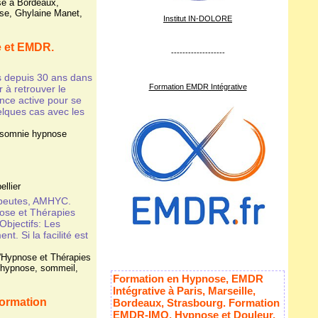
se à Bordeaux
,
se
,
Ghylaine Manet
,
Institut IN-DOLORE
e et EMDR.
-------------------
 depuis 30 ans dans
Formation EMDR Intégrative
 à retrouver le
ce active pour se
elques cas avec les
nsomnie hypnose
llier
apeutes, AMHYC.
ose et Thérapies
Objectifs: Les
t. Si la facilité est
Hypnose et Thérapies
 hypnose
,
sommeil
,
Formation en Hypnose, EMDR
Intégrative à Paris, Marseille,
Formation
Bordeaux, Strasbourg. Formation
EMDR-IMO, Hypnose et Douleur,