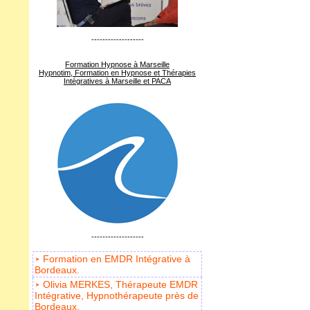
-------------------
Formation Hypnose à Marseille
Hypnotim, Formation en Hypnose et Thérapies
Intégratives à Marseille et PACA
-------------------
Formation en EMDR Intégrative à
Bordeaux.
Olivia MERKES, Thérapeute EMDR
Intégrative, Hypnothérapeute près de
Bordeaux.