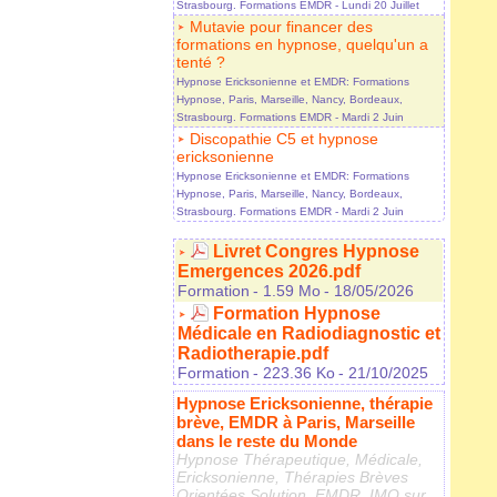
Strasbourg. Formations EMDR
- Lundi 20 Juillet
Mutavie pour financer des
formations en hypnose, quelqu'un a
tenté ?
Hypnose Ericksonienne et EMDR: Formations
Hypnose, Paris, Marseille, Nancy, Bordeaux,
Strasbourg. Formations EMDR
- Mardi 2 Juin
Discopathie C5 et hypnose
ericksonienne
Hypnose Ericksonienne et EMDR: Formations
Hypnose, Paris, Marseille, Nancy, Bordeaux,
Strasbourg. Formations EMDR
- Mardi 2 Juin
Livret Congres Hypnose
Emergences 2026.pdf
Formation
- 1.59 Mo
- 18/05/2026
Formation Hypnose
Médicale en Radiodiagnostic et
Radiotherapie.pdf
Formation
- 223.36 Ko
- 21/10/2025
Hypnose Ericksonienne, thérapie
brève, EMDR à Paris, Marseille
dans le reste du Monde
Hypnose Thérapeutique, Médicale,
Ericksonienne, Thérapies Brèves
Orientées Solution, EMDR, IMO sur