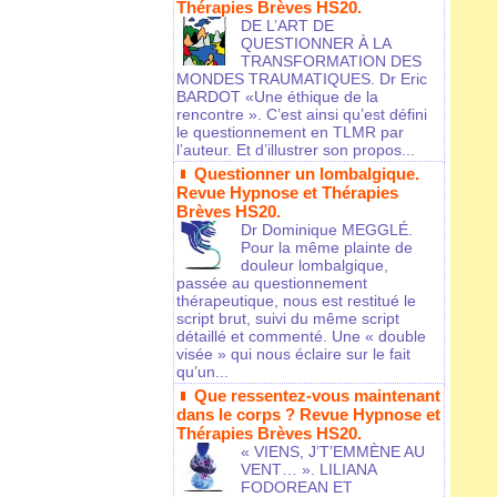
Thérapies Brèves HS20.
DE L’ART DE
QUESTIONNER À LA
TRANSFORMATION DES
MONDES TRAUMATIQUES. Dr Eric
BARDOT «Une éthique de la
rencontre ». C’est ainsi qu’est défini
le questionnement en TLMR par
l’auteur. Et d’illustrer son propos...
Questionner un lombalgique.
Revue Hypnose et Thérapies
Brèves HS20.
Dr Dominique MEGGLÉ.
Pour la même plainte de
douleur lombalgique,
passée au questionnement
thérapeutique, nous est restitué le
script brut, suivi du même script
détaillé et commenté. Une « double
visée » qui nous éclaire sur le fait
qu’un...
Que ressentez-vous maintenant
dans le corps ? Revue Hypnose et
Thérapies Brèves HS20.
« VIENS, J’T’EMMÈNE AU
VENT… ». LILIANA
FODOREAN ET