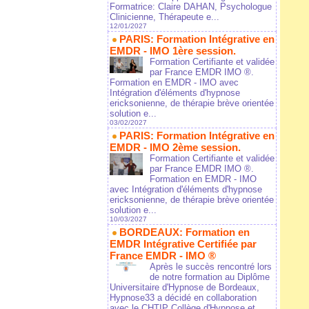
Formatrice: Claire DAHAN, Psychologue
Clinicienne, Thérapeute e...
12/01/2027
PARIS: Formation Intégrative en
EMDR - IMO 1ère session.
Formation Certifiante et validée
par France EMDR IMO ®.
Formation en EMDR - IMO avec
Intégration d'éléments d'hypnose
ericksonienne, de thérapie brève orientée
solution e...
03/02/2027
PARIS: Formation Intégrative en
EMDR - IMO 2ème session.
Formation Certifiante et validée
par France EMDR IMO ®.
Formation en EMDR - IMO
avec Intégration d'éléments d'hypnose
ericksonienne, de thérapie brève orientée
solution e...
10/03/2027
BORDEAUX: Formation en
EMDR Intégrative Certifiée par
France EMDR - IMO ®
Après le succès rencontré lors
de notre formation au Diplôme
Universitaire d'Hypnose de Bordeaux,
Hypnose33 a décidé en collaboration
avec le CHTIP Collège d'Hypnose et