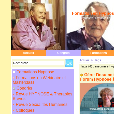
Formation en Hypnose
Hypnothérapeutes: Hypnose Erickso
Accueil
Congrès
Formations
Accueil
>
Tags
Tags (4) : insomnie h
Formations Hypnose
Gérer l’insomn
Formations en Webinaire et
Forum Hypnose à
Masterclass
Congrès
Revue HYPNOSE & Thérapies
Brèves
Revue Sexualités Humaines
Colloques