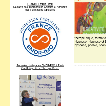
FRANCE EMDR - IMO
Registre des Thérapeutes Certifiés et Annuaire
des Formations Officielles
thérapeutique
,
formati
Hypnose
,
Hypnose et 
hypnose
,
phobie
,
phob
Formation Intégrative EMDR-IMO à Paris
Outil Intégratif de Thérapie Brève