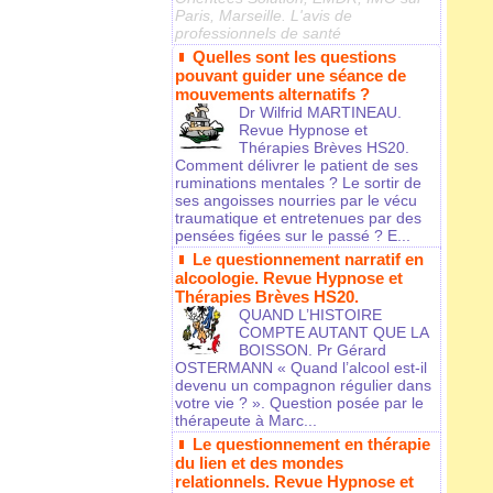
Paris, Marseille. L'avis de
professionnels de santé
Quelles sont les questions
pouvant guider une séance de
mouvements alternatifs ?
Dr Wilfrid MARTINEAU.
Revue Hypnose et
Thérapies Brèves HS20.
Comment délivrer le patient de ses
ruminations mentales ? Le sortir de
ses angoisses nourries par le vécu
traumatique et entretenues par des
pensées figées sur le passé ? E...
Le questionnement narratif en
alcoologie. Revue Hypnose et
Thérapies Brèves HS20.
QUAND L’HISTOIRE
COMPTE AUTANT QUE LA
BOISSON. Pr Gérard
OSTERMANN « Quand l’alcool est-il
devenu un compagnon régulier dans
votre vie ? ». Question posée par le
thérapeute à Marc...
Le questionnement en thérapie
du lien et des mondes
relationnels. Revue Hypnose et