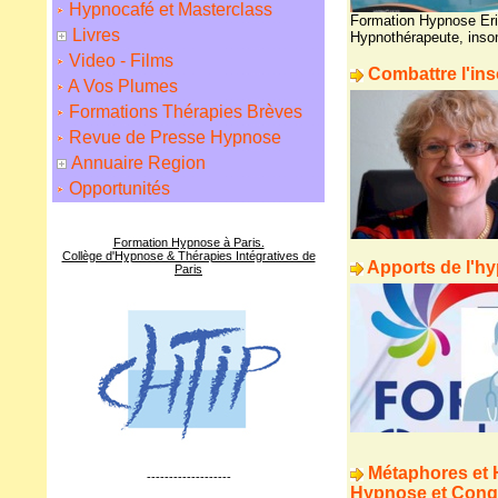
Hypnocafé et Masterclass
Formation Hypnose Er
Livres
Hypnothérapeute
,
inso
Video - Films
Combattre l'in
A Vos Plumes
Formations Thérapies Brèves
Revue de Presse Hypnose
Annuaire Region
Opportunités
Formation Hypnose à Paris.
Collège d'Hypnose & Thérapies Intégratives de
Apports de l'hy
Paris
Métaphores et 
-------------------
Hypnose et Cong