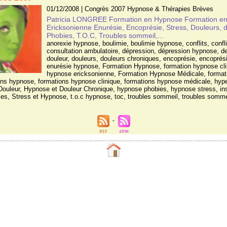
01/12/2008
|
Congrès 2007 Hypnose & Thérapies Brèves
Patricia LONGREE Formation en Hypnose Formation e
Ericksonienne Enurésie, Encoprésie, Stress, Douleurs, 
Phobies, T.O.C, Troubles sommeil,...
anorexie hypnose
,
boulimie
,
boulimie hypnose
,
conflits
,
confl
consultation ambulatoire
,
dépression
,
dépression hypnose
,
de
douleur
,
douleurs
,
douleurs chroniques
,
encoprésie
,
encoprés
enurésie hypnose
,
Formation Hypnose
,
formation hypnose cl
hypnose ericksonienne
,
Formation Hypnose Médicale
,
format
ons hypnose
,
formations hypnose clinique
,
formations hypnose médicale
,
hype
Douleur
,
Hypnose et Douleur Chronique
,
hypnose phobies
,
hypnose stress
,
in
ies
,
Stress et Hypnose
,
t.o.c hypnose
,
toc
,
troubles sommeil
,
troubles somme