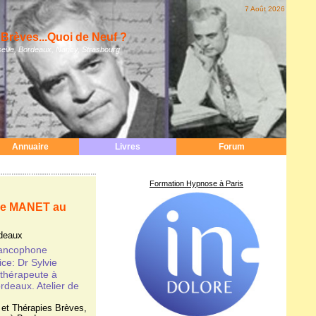
7 Août 2026
Brèves...Quoi de Neuf ?
eille, Bordeaux, Nancy, Strasbourg
Annuaire
Livres
Forum
Formation Hypnose à Paris
ine MANET au
deaux
rancophone
ce: Dr Sylvie
thérapeute à
deaux. Atelier de
et Thérapies Brèves
,