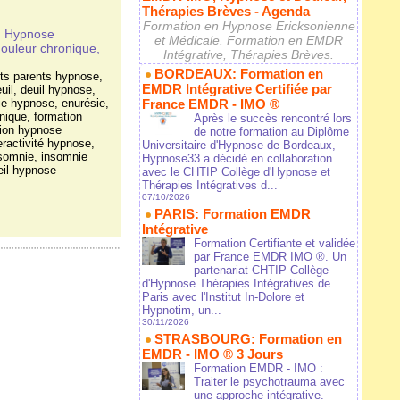
Thérapies Brèves - Agenda
Formation en Hypnose Ericksonienne
n Hypnose
et Médicale. Formation en EMDR
douleur chronique,
Intégrative, Thérapies Brèves.
BORDEAUX: Formation en
its parents hypnose
,
EMDR Intégrative Certifiée par
uil
,
deuil hypnose
,
ie hypnose
,
enurésie
,
France EMDR - IMO ®
inique
,
formation
Après le succès rencontré lors
ion hypnose
de notre formation au Diplôme
ractivité hypnose
,
Universitaire d'Hypnose de Bordeaux,
somnie
,
insomnie
Hypnose33 a décidé en collaboration
il hypnose
avec le CHTIP Collège d'Hypnose et
Thérapies Intégratives d...
07/10/2026
PARIS: Formation EMDR
Intégrative
Formation Certifiante et validée
par France EMDR IMO ®. Un
partenariat CHTIP Collège
d'Hypnose Thérapies Intégratives de
Paris avec l'Institut In-Dolore et
Hypnotim, un...
30/11/2026
STRASBOURG: Formation en
EMDR - IMO ® 3 Jours
Formation EMDR - IMO :
Traiter le psychotrauma avec
une approche intégrative.