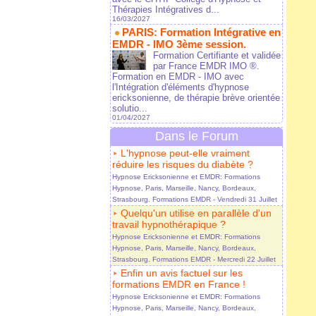
Thérapies Intégratives d...
16/03/2027
PARIS: Formation Intégrative en
EMDR - IMO 3ème session.
Formation Certifiante et validée
par France EMDR IMO ®.
Formation en EMDR - IMO avec
l'Intégration d'éléments d'hypnose
ericksonienne, de thérapie brève orientée
solutio...
01/04/2027
Dans le Forum
L'hypnose peut-elle vraiment
réduire les risques du diabète ?
Hypnose Ericksonienne et EMDR: Formations
Hypnose, Paris, Marseille, Nancy, Bordeaux,
Strasbourg. Formations EMDR
- Vendredi 31 Juillet
Quelqu'un utilise en parallèle d'un
travail hypnothérapique ?
Hypnose Ericksonienne et EMDR: Formations
Hypnose, Paris, Marseille, Nancy, Bordeaux,
Strasbourg. Formations EMDR
- Mercredi 22 Juillet
Enfin un avis factuel sur les
formations EMDR en France !
Hypnose Ericksonienne et EMDR: Formations
Hypnose, Paris, Marseille, Nancy, Bordeaux,