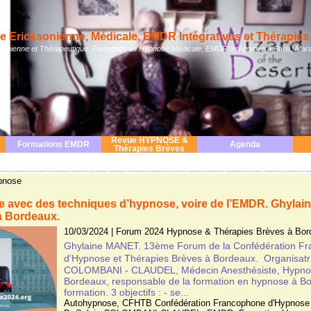
 Ericksonienne, Médicale, EMDR Intégratives et Thérapies 
nienne et Thérapeutique. Formation en Hypnose Médicale, EMDR Intégrative à Paris, Mars
Revue HYPNOSE &
Formations EMDR
Agenda
Thérapies Brèves
ypnose
ie avec des techniques d’hypnose, voire de l’EMDR. Ghyla
 Bordeaux.
10/03/2024
|
Forum 2024 Hypnose & Thérapies Brèves à Bor
Ghylaine MANET. 13ème Forum de la Confédération F
d'Hypnose et Thérapies Brèves à Bordeaux. Organisatri
COLOMBANI - CLAUDEL, Médecin Anesthésiste, Hypno
Bordeaux, responsable de la formation en hypnose à Bor
formation. 3 objectifs : - se...
Autohypnose
,
CFHTB Confédération Francophone d'Hypnose 