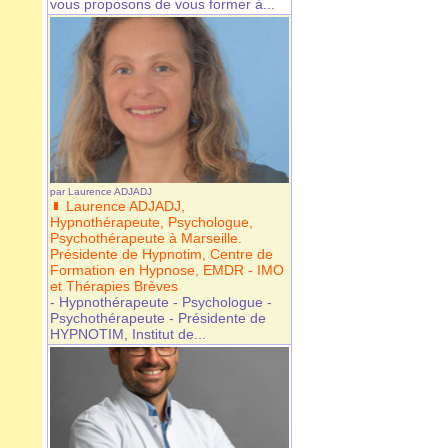
vous proposons de vous former à...
par
Laurence ADJADJ
Laurence ADJADJ,
Hypnothérapeute, Psychologue,
Psychothérapeute à Marseille.
Présidente de Hypnotim, Centre de
Formation en Hypnose, EMDR - IMO
et Thérapies Brèves
- Hypnothérapeute - Psychologue -
Psychothérapeute - Présidente de
HYPNOTIM, Institut de...