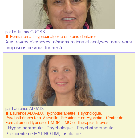
par
Dr Jimmy GROSS
Formation à l’Hypnoanalgésie en soins dentaires
Aux travers d'exposés, démonstrations et analyses, nous vous
proposons de vous former à...
par
Laurence ADJADJ
Laurence ADJADJ, Hypnothérapeute, Psychologue,
Psychothérapeute à Marseille. Présidente de Hypnotim, Centre de
Formation en Hypnose, EMDR - IMO et Thérapies Brèves
- Hypnothérapeute - Psychologue - Psychothérapeute -
Présidente de HYPNOTIM, Institut de...