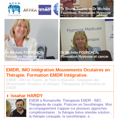
Avis sur les Formations EMDR
Dr Bruno Suarez et Dr Michèle
en France
Fourchon. Formation Hypnose
Médicale en Radiodiagnostic,
Radiothérapie à Paris
Dr Michele FOURCHON,
Dr Michèle FOURCHON,
Formation Hypnose en
Formation Hypnose et cancer
cancérologie
EMDR, IMO Intégration Mouvements Oculaires en
Thérapie. Formation EMDR Intégrative.
EMDR - IMO en France, de Paris à Marseille. Intégration des
Mouvements Oculaires en thérapie. Thérapeutes et Formation en
EMDR
Issahar HARDY
EMDR à Romainville: Thérapeute EMDR - IMO,
Thérapeute de couple, Praticien en Sexothérapie. Mon
accompagnement s'appuie sur plusieurs approches
complémentaires : la thérapie brève orientée solution ,
la thérapie conjugale, la sexothérapie, e...