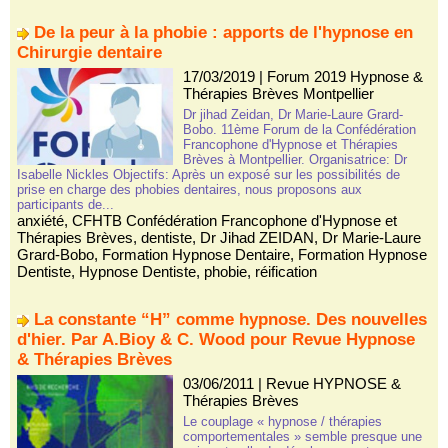
De la peur à la phobie : apports de l'hypnose en
Chirurgie dentaire
17/03/2019
|
Forum 2019 Hypnose &
Thérapies Brèves Montpellier
Dr jihad Zeidan, Dr Marie-Laure Grard-
Bobo. 11ème Forum de la Confédération
Francophone d'Hypnose et Thérapies
Brèves à Montpellier. Organisatrice: Dr
Isabelle Nickles Objectifs: Après un exposé sur les possibilités de
prise en charge des phobies dentaires, nous proposons aux
participants de...
anxiété
,
CFHTB Confédération Francophone d'Hypnose et
Thérapies Brèves
,
dentiste
,
Dr Jihad ZEIDAN
,
Dr Marie-Laure
Grard-Bobo
,
Formation Hypnose Dentaire
,
Formation Hypnose
Dentiste
,
Hypnose Dentiste
,
phobie
,
réification
La constante “H” comme hypnose. Des nouvelles
d'hier. Par A.Bioy & C. Wood pour Revue Hypnose
& Thérapies Brèves
03/06/2011
|
Revue HYPNOSE &
Thérapies Brèves
Le couplage « hypnose / thérapies
comportementales » semble presque une