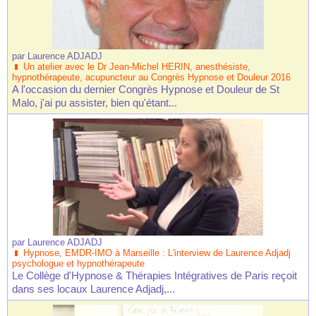
par
Laurence ADJADJ
Un atelier avec le Dr Jean-Michel HERIN, anesthésiste,
hypnothérapeute, acupuncteur au Congrès Hypnose et Douleur 2016
A l'occasion du dernier Congrès Hypnose et Douleur de St
Malo, j'ai pu assister, bien qu'étant...
par
Laurence ADJADJ
Hypnose, EMDR-IMO à Marseille : L'interview de Laurence Adjadj
psychologue et hypnothérapeute
Le Collège d'Hypnose & Thérapies Intégratives de Paris reçoit
dans ses locaux Laurence Adjadj,...