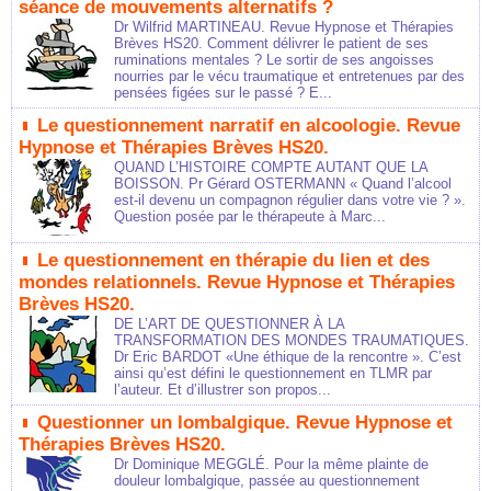
séance de mouvements alternatifs ?
Dr Wilfrid MARTINEAU. Revue Hypnose et Thérapies
Brèves HS20. Comment délivrer le patient de ses
ruminations mentales ? Le sortir de ses angoisses
nourries par le vécu traumatique et entretenues par des
pensées figées sur le passé ? E...
Le questionnement narratif en alcoologie. Revue
Hypnose et Thérapies Brèves HS20.
QUAND L’HISTOIRE COMPTE AUTANT QUE LA
BOISSON. Pr Gérard OSTERMANN « Quand l’alcool
est-il devenu un compagnon régulier dans votre vie ? ».
Question posée par le thérapeute à Marc...
Le questionnement en thérapie du lien et des
mondes relationnels. Revue Hypnose et Thérapies
Brèves HS20.
DE L’ART DE QUESTIONNER À LA
TRANSFORMATION DES MONDES TRAUMATIQUES.
Dr Eric BARDOT «Une éthique de la rencontre ». C’est
ainsi qu’est défini le questionnement en TLMR par
l’auteur. Et d’illustrer son propos...
Questionner un lombalgique. Revue Hypnose et
Thérapies Brèves HS20.
Dr Dominique MEGGLÉ. Pour la même plainte de
douleur lombalgique, passée au questionnement