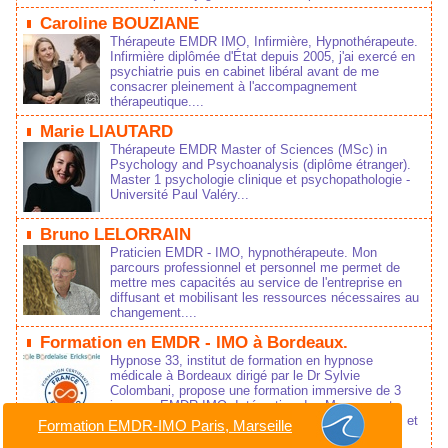
Caroline BOUZIANE
Thérapeute EMDR IMO, Infirmière, Hypnothérapeute.
Infirmière diplômée d'État depuis 2005, j'ai exercé en
psychiatrie puis en cabinet libéral avant de me
consacrer pleinement à l'accompagnement
thérapeutique....
Marie LIAUTARD
Thérapeute EMDR Master of Sciences (MSc) in
Psychology and Psychoanalysis (diplôme étranger).
Master 1 psychologie clinique et psychopathologie -
Université Paul Valéry...
Bruno LELORRAIN
Praticien EMDR - IMO, hypnothérapeute. Mon
parcours professionnel et personnel me permet de
mettre mes capacités au service de l'entreprise en
diffusant et mobilisant les ressources nécessaires au
changement....
Formation en EMDR - IMO à Bordeaux.
Hypnose 33, institut de formation en hypnose
médicale à Bordeaux dirigé par le Dr Sylvie
Colombani, propose une formation immersive de 3
jours en EMDR-IMO, Intégration des Mouvements
Oculaires à Bordeaux, animée par Laurence Adjadj et
Formation EMDR-IMO Paris, Marseille
Laurent Gross....