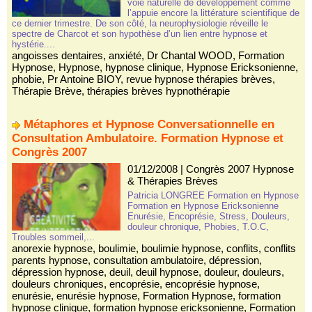
voie naturelle de développement comme
l’appuie encore la littérature scientifique de
ce dernier trimestre. De son côté, la neurophysiologie réveille le
spectre de Charcot et son hypothèse d’un lien entre hypnose et
hystérie....
angoisses dentaires
,
anxiété
,
Dr Chantal WOOD
,
Formation
Hypnose
,
Hypnose
,
hypnose clinique
,
Hypnose Ericksonienne
,
phobie
,
Pr Antoine BIOY
,
revue hypnose thérapies brèves
,
Thérapie Brève
,
thérapies brèves hypnothérapie
Métaphores et Hypnose Conversationnelle en
Consultation Ambulatoire. Formation Hypnose et
Congrès 2007
01/12/2008
|
Congrès 2007 Hypnose
& Thérapies Brèves
Patricia LONGREE Formation en Hypnose
Formation en Hypnose Ericksonienne
Enurésie, Encoprésie, Stress, Douleurs,
douleur chronique, Phobies, T.O.C,
Troubles sommeil,...
anorexie hypnose
,
boulimie
,
boulimie hypnose
,
conflits
,
conflits
parents hypnose
,
consultation ambulatoire
,
dépression
,
dépression hypnose
,
deuil
,
deuil hypnose
,
douleur
,
douleurs
,
douleurs chroniques
,
encoprésie
,
encoprésie hypnose
,
enurésie
,
enurésie hypnose
,
Formation Hypnose
,
formation
hypnose clinique
,
formation hypnose ericksonienne
,
Formation