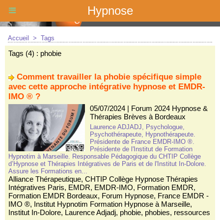
Hypnose
Accueil
>
Tags
Tags (4) : phobie
Comment travailler la phobie spécifique simple
avec cette approche intégrative hypnose et EMDR-
IMO ® ?
05/07/2024
|
Forum 2024 Hypnose &
Thérapies Brèves à Bordeaux
Laurence ADJADJ, Psychologue,
Psychothérapeute, Hypnothérapeute.
Présidente de France EMDR-IMO ®.
Présidente de l'Institut de Formation
Hypnotim à Marseille. Responsable Pédagogique du CHTIP Collège
d’Hypnose et Thérapies Intégratives de Paris et de l'Institut In-Dolore.
Assure les Formations en...
Alliance Thérapeutique
,
CHTIP Collège Hypnose Thérapies
Intégratives Paris
,
EMDR
,
EMDR-IMO
,
Formation EMDR
,
Formation EMDR Bordeaux
,
Forum Hypnose
,
France EMDR -
IMO ®
,
Institut Hypnotim Formation Hypnose à Marseille
,
Institut In-Dolore
,
Laurence Adjadj
,
phobie
,
phobies
,
ressources