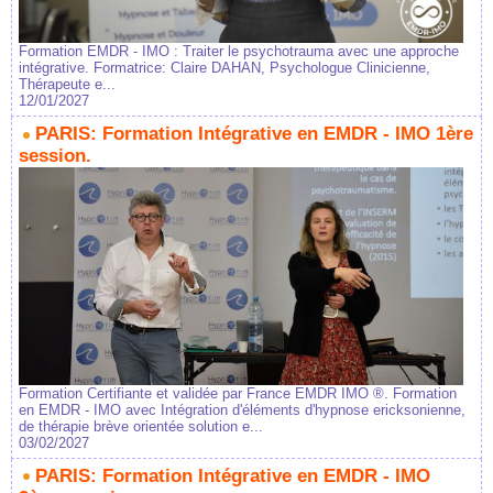
Formation EMDR - IMO : Traiter le psychotrauma avec une approche
intégrative. Formatrice: Claire DAHAN, Psychologue Clinicienne,
Thérapeute e...
12/01/2027
PARIS: Formation Intégrative en EMDR - IMO 1ère
session.
Formation Certifiante et validée par France EMDR IMO ®. Formation
en EMDR - IMO avec Intégration d'éléments d'hypnose ericksonienne,
de thérapie brève orientée solution e...
03/02/2027
PARIS: Formation Intégrative en EMDR - IMO