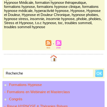
Hypnose Médicale
,
formation hypnose thérapeutique
,
formations hypnose
,
formations hypnose clinique
,
formations
hypnose médicale
,
hyperactivité hypnose
,
Hypnose
,
Hypnose
et Douleur
,
Hypnose et Douleur Chronique
,
hypnose phobies
,
hypnose stress
,
insomnie
,
insomnie hypnose
,
phobie
,
phobies
,
Stress et Hypnose
,
t.o.c hypnose
,
toc
,
troubles sommeil
,
troubles sommeil hypnose
Formations Hypnose
Formations en Webinaire et Masterclass
Congrès
Revue HYPNOSE & Thérapies Brèves