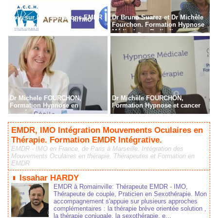
Avis sur les Formations EMDR
Dr Bruno Suarez et Dr Michèle
en France
Fourchon. Formation Hypnose
Médicale en Radiodiagnostic,
Radiothérapie à Paris
Dr Michele FOURCHON,
Dr Michèle FOURCHON,
Formation Hypnose en
Formation Hypnose et cancer
cancérologie
EMDR, IMO Intégration Mouvements Oculaires en
Thérapie. Formation EMDR Intégrative.
EMDR - IMO en France, de Paris à Marseille. Intégration des
Mouvements Oculaires en thérapie. Thérapeutes et Formation en
EMDR
Issahar HARDY
EMDR à Romainville: Thérapeute EMDR - IMO,
Thérapeute de couple, Praticien en Sexothérapie. Mon
accompagnement s'appuie sur plusieurs approches
complémentaires : la thérapie brève orientée solution ,
la thérapie conjugale, la sexothérapie, e...