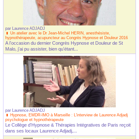
par
Laurence ADJADJ
Un atelier avec le Dr Jean-Michel HERIN, anesthésiste,
hypnothérapeute, acupuncteur au Congrès Hypnose et Douleur 2016
A l'occasion du dernier Congrès Hypnose et Douleur de St
Malo, j'ai pu assister, bien qu'étant...
par
Laurence ADJADJ
Hypnose, EMDR-IMO à Marseille : L'interview de Laurence Adjadj
psychologue et hypnothérapeute
Le Collège d'Hypnose & Thérapies Intégratives de Paris reçoit
dans ses locaux Laurence Adjadj,...