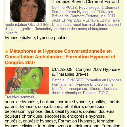
Thérapies Brèves Clermont-Ferrand
Corinne PULTZ, Psychologue à Clermont-
Ferrand Forum Hypnose et Thérapies
Brèves de Clermont-Ferrand, Mai 2017
Jeudi 11 Mai 2017 – 11h15 à 12h45 Table
ronde relation OBJECTIFS : L’insuffisant rénal terminal alterne souvent
dialyse et greffe. L’hémodialyse impose des actes chirurgicaux
invasifs,...
hypnose dialyse
,
hypnose phobies
Métaphores et Hypnose Conversationnelle en
Consultation Ambulatoire. Formation Hypnose et
Congrès 2007
01/12/2008
|
Congrès 2007 Hypnose
& Thérapies Brèves
Patricia LONGREE Formation en Hypnose
Formation en Hypnose Ericksonienne
Enurésie, Encoprésie, Stress, Douleurs,
douleur chronique, Phobies, T.O.C,
Troubles sommeil,...
anorexie hypnose
,
boulimie
,
boulimie hypnose
,
conflits
,
conflits
parents hypnose
,
consultation ambulatoire
,
dépression
,
dépression hypnose
,
deuil
,
deuil hypnose
,
douleur
,
douleurs
,
douleurs chroniques
,
encoprésie
,
encoprésie hypnose
,
enurésie
,
enurésie hypnose
,
Formation Hypnose
,
formation
hypnose clinique
,
formation hypnose ericksonienne
,
Formation