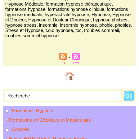
Hypnose Médicale
,
formation hypnose thérapeutique
,
formations hypnose
,
formations hypnose clinique
,
formations
hypnose médicale
,
hyperactivité hypnose
,
Hypnose
,
Hypnose
et Douleur
,
Hypnose et Douleur Chronique
,
hypnose phobies
,
hypnose stress
,
insomnie
,
insomnie hypnose
,
phobie
,
phobies
,
Stress et Hypnose
,
t.o.c hypnose
,
toc
,
troubles sommeil
,
troubles sommeil hypnose
Formations Hypnose
Formations en Webinaire et Masterclass
Congrès
Revue HYPNOSE & Thérapies Brèves