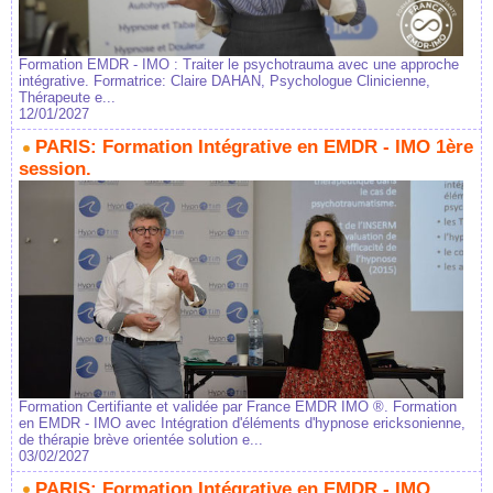
Formation EMDR - IMO : Traiter le psychotrauma avec une approche
intégrative. Formatrice: Claire DAHAN, Psychologue Clinicienne,
Thérapeute e...
12/01/2027
PARIS: Formation Intégrative en EMDR - IMO 1ère
session.
Formation Certifiante et validée par France EMDR IMO ®. Formation
en EMDR - IMO avec Intégration d'éléments d'hypnose ericksonienne,
de thérapie brève orientée solution e...
03/02/2027
PARIS: Formation Intégrative en EMDR - IMO