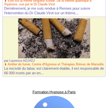
Etre sur la même longueur d'onde. De la théorie quantique à
l'hypnose, vue par le Dr Claude Virot
Dernièrement, je me suis rendue à Rennes pour suivre
l’intervention du Dr Claude Virot sur un thème...
par
Laurence ADJADJ
Arrêter de fumer. Centre d'Hypnose et Thérapies Brèves de Marseille
La nocivité du tabac est clairement établie, il est responsable de
66 000 morts par an en...
Formation Hypnose à Paris