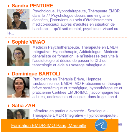
Sandra PENTURE
Psychologue, Hypnothérapeute, Thérapeute EMDR
dans le 77 Psychologue depuis une vingtaine
d’années, j’interviens au sein d’établissements
médico‑sociaux auprès d’adultes en situation de
handicap — qu’il soit mental, psychique, visuel ou
lié...
Sophie VINAO
Médecin Psychothérapeute, Thérapeute en EMDR
Intégrative, Hypnothérapie, Addictologue. Médecin
généraliste de formation, je m’intéresse très vite à
l’addictologie et décide de passer le DIU de
tabacologie et aide au sevrage tabagique e...
Dominique BARTOLI
Praticienne en Thérapie Brève, Hypnose
Ericksonnienne, EMDR-IMO Praticienne en thérapie
brève systémique et stratégique, hypnothérapeute et
praticienne Certifiée EMDR-IMO, j’accompagne les
adultes, adolescents et couples dans la gestion d...
Safia ZAH
Infirmière en pratique avancée - Sexologue -
Thérapeute EMDR Intégrative - Hypnothérapeute..
Safia Zah est infirmière en pratique avancée et
sexologue clinicienne, spécialisée en psychiatrie, en
Formation EMDR-IMO Paris, Marseille
addictologie et en santé sexuelle. Elle exerc...