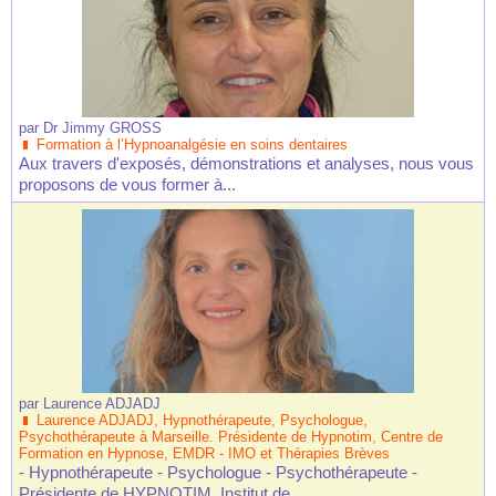
par
Dr Jimmy GROSS
Formation à l’Hypnoanalgésie en soins dentaires
Aux travers d'exposés, démonstrations et analyses, nous vous
proposons de vous former à...
par
Laurence ADJADJ
Laurence ADJADJ, Hypnothérapeute, Psychologue,
Psychothérapeute à Marseille. Présidente de Hypnotim, Centre de
Formation en Hypnose, EMDR - IMO et Thérapies Brèves
- Hypnothérapeute - Psychologue - Psychothérapeute -
Présidente de HYPNOTIM, Institut de...