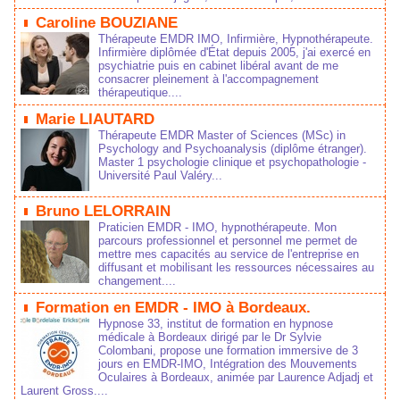
Caroline BOUZIANE
Thérapeute EMDR IMO, Infirmière, Hypnothérapeute.
Infirmière diplômée d'État depuis 2005, j'ai exercé en
psychiatrie puis en cabinet libéral avant de me
consacrer pleinement à l'accompagnement
thérapeutique....
Marie LIAUTARD
Thérapeute EMDR Master of Sciences (MSc) in
Psychology and Psychoanalysis (diplôme étranger).
Master 1 psychologie clinique et psychopathologie -
Université Paul Valéry...
Bruno LELORRAIN
Praticien EMDR - IMO, hypnothérapeute. Mon
parcours professionnel et personnel me permet de
mettre mes capacités au service de l'entreprise en
diffusant et mobilisant les ressources nécessaires au
changement....
Formation en EMDR - IMO à Bordeaux.
Hypnose 33, institut de formation en hypnose
médicale à Bordeaux dirigé par le Dr Sylvie
Colombani, propose une formation immersive de 3
jours en EMDR-IMO, Intégration des Mouvements
Oculaires à Bordeaux, animée par Laurence Adjadj et
Laurent Gross....