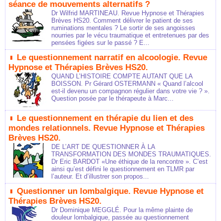
séance de mouvements alternatifs ?
Dr Wilfrid MARTINEAU. Revue Hypnose et Thérapies
Brèves HS20. Comment délivrer le patient de ses
ruminations mentales ? Le sortir de ses angoisses
nourries par le vécu traumatique et entretenues par des
pensées figées sur le passé ? E...
Le questionnement narratif en alcoologie. Revue
Hypnose et Thérapies Brèves HS20.
QUAND L’HISTOIRE COMPTE AUTANT QUE LA
BOISSON. Pr Gérard OSTERMANN « Quand l’alcool
est-il devenu un compagnon régulier dans votre vie ? ».
Question posée par le thérapeute à Marc...
Le questionnement en thérapie du lien et des
mondes relationnels. Revue Hypnose et Thérapies
Brèves HS20.
DE L’ART DE QUESTIONNER À LA
TRANSFORMATION DES MONDES TRAUMATIQUES.
Dr Eric BARDOT «Une éthique de la rencontre ». C’est
ainsi qu’est défini le questionnement en TLMR par
l’auteur. Et d’illustrer son propos...
Questionner un lombalgique. Revue Hypnose et
Thérapies Brèves HS20.
Dr Dominique MEGGLÉ. Pour la même plainte de
douleur lombalgique, passée au questionnement