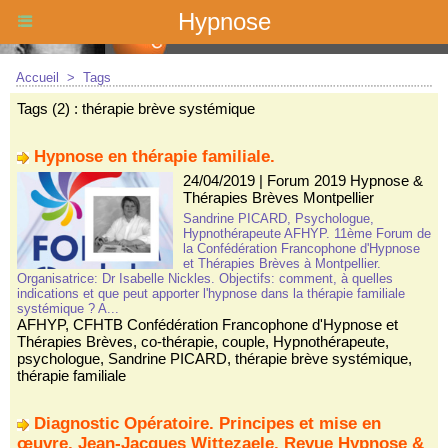
Hypnose
Accueil
>
Tags
Tags (2) : thérapie brève systémique
Hypnose en thérapie familiale.
24/04/2019
|
Forum 2019 Hypnose &
Thérapies Brèves Montpellier
Sandrine PICARD, Psychologue,
Hypnothérapeute AFHYP. 11ème Forum de
la Confédération Francophone d'Hypnose
et Thérapies Brèves à Montpellier.
Organisatrice: Dr Isabelle Nickles. Objectifs: comment, à quelles
indications et que peut apporter l'hypnose dans la thérapie familiale
systémique ? A...
AFHYP
,
CFHTB Confédération Francophone d'Hypnose et
Thérapies Brèves
,
co-thérapie
,
couple
,
Hypnothérapeute
,
psychologue
,
Sandrine PICARD
,
thérapie brève systémique
,
thérapie familiale
Diagnostic Opératoire. Principes et mise en
œuvre. Jean-Jacques Wittezaele. Revue Hypnose &