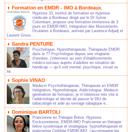
Formation en EMDR - IMO à Bordeaux.
Hypnose 33, institut de formation en hypnose
médicale à Bordeaux dirigé par le Dr Sylvie
Colombani, propose une formation immersive de 3
jours en EMDR-IMO, Intégration des Mouvements
Oculaires à Bordeaux, animée par Laurence Adjadj et
Laurent Gross....
Sandra PENTURE
Psychologue, Hypnothérapeute, Thérapeute EMDR
dans le 77 Psychologue depuis une vingtaine
d’années, j’interviens au sein d’établissements
médico‑sociaux auprès d’adultes en situation de
handicap — qu’il soit mental, psychique, visuel ou
lié...
Sophie VINAO
Médecin Psychothérapeute, Thérapeute en EMDR
Intégrative, Hypnothérapie, Addictologue. Médecin
généraliste de formation, je m’intéresse très vite à
l’addictologie et décide de passer le DIU de
tabacologie et aide au sevrage tabagique e...
Dominique BARTOLI
Praticienne en Thérapie Brève, Hypnose
Ericksonnienne, EMDR-IMO Praticienne en thérapie
brève systémique et stratégique, hypnothérapeute et
praticienne Certifiée EMDR-IMO, j’accompagne les