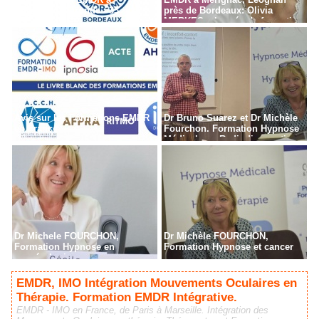
Bordeaux - Gironde - 33
près de Bordeaux: Olivia
MERKES, chargée de formation
Avis sur les Formations EMDR
Dr Bruno Suarez et Dr Michèle
en France
Fourchon. Formation Hypnose
Médicale en Radiodiagnostic,
Radiothérapie à Paris
Dr Michele FOURCHON,
Dr Michèle FOURCHON,
Formation Hypnose en
Formation Hypnose et cancer
cancérologie
EMDR, IMO Intégration Mouvements Oculaires en
Thérapie. Formation EMDR Intégrative.
EMDR - IMO en France, de Paris à Marseille. Intégration des