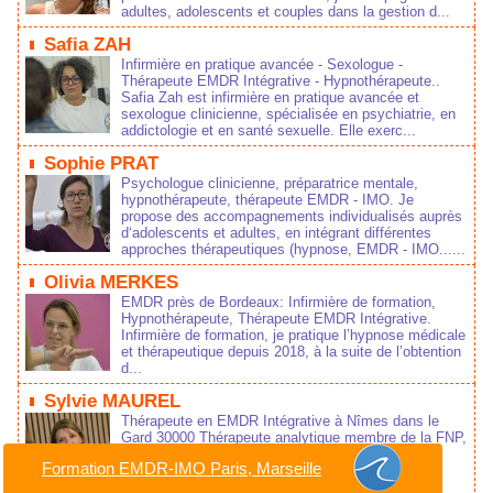
adultes, adolescents et couples dans la gestion d...
Safia ZAH
Infirmière en pratique avancée - Sexologue -
Thérapeute EMDR Intégrative - Hypnothérapeute..
Safia Zah est infirmière en pratique avancée et
sexologue clinicienne, spécialisée en psychiatrie, en
addictologie et en santé sexuelle. Elle exerc...
Sophie PRAT
Psychologue clinicienne, préparatrice mentale,
hypnothérapeute, thérapeute EMDR - IMO. Je
propose des accompagnements individualisés auprès
d‘adolescents et adultes, en intégrant différentes
approches thérapeutiques (hypnose, EMDR - IMO......
Olivia MERKES
EMDR près de Bordeaux: Infirmière de formation,
Hypnothérapeute, Thérapeute EMDR Intégrative.
Infirmière de formation, je pratique l’hypnose médicale
et thérapeutique depuis 2018, à la suite de l’obtention
d...
Sylvie MAUREL
Thérapeute en EMDR Intégrative à Nîmes dans le
Gard 30000 Thérapeute analytique membre de la FNP,
Hypnothérapeute et Praticienne en EMDR- IMO ®:
Formation EMDR-IMO Paris, Marseille
auprès des enfants, des adolescents et des
adultes....