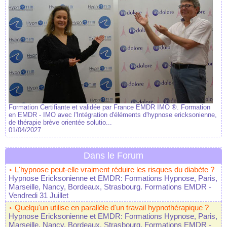
Formation Certifiante et validée par France EMDR IMO ®. Formation
en EMDR - IMO avec l'Intégration d'éléments d'hypnose ericksonienne,
de thérapie brève orientée solutio...
01/04/2027
Dans le Forum
L'hypnose peut-elle vraiment réduire les risques du diabète ?
Hypnose Ericksonienne et EMDR: Formations Hypnose, Paris,
Marseille, Nancy, Bordeaux, Strasbourg. Formations EMDR
-
Vendredi 31 Juillet
Quelqu'un utilise en parallèle d'un travail hypnothérapique ?
Hypnose Ericksonienne et EMDR: Formations Hypnose, Paris,
Marseille, Nancy, Bordeaux, Strasbourg. Formations EMDR
-