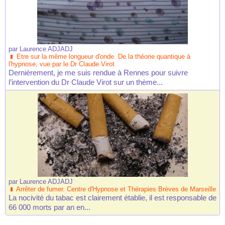
par
Laurence ADJADJ
Etre sur la même longueur d'onde. De la théorie quantique à
l'hypnose, vue par le Dr Claude Virot
Dernièrement, je me suis rendue à Rennes pour suivre
l’intervention du Dr Claude Virot sur un thème...
par
Laurence ADJADJ
Arrêter de fumer. Centre d'Hypnose et Thérapies Brèves de Marseille
La nocivité du tabac est clairement établie, il est responsable de
66 000 morts par an en...