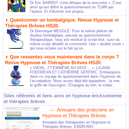
Dr Eric BARDOT «Une éthique de la rencontre ». C’est
ainsi qu’est défini le questionnement en TLMR par
l’auteur. Et d’illustrer son propos...
Questionner un lombalgique. Revue Hypnose et
Thérapies Brèves HS20.
Dr Dominique MEGGLÉ. Pour la même plainte de
douleur lombalgique, passée au questionnement
thérapeutique, nous est restitué le script brut, suivi du
même script détaillé et commenté. Une « double visée »
qui nous éclaire sur le fait qu’un...
Que ressentez-vous maintenant dans le corps ?
Revue Hypnose et Thérapies Brèves HS20.
« VIENS, J’T’EMMÈNE AU VENT… ». LILIANA
FODOREAN ET CATHERINE GENTRIC. Embarquons
dans ce voyage du questionnement dans l’hypnose de
l’acceptation. Nous avons déjà été équipières : la mer,
le golfe de Gascogne, l’Espagne au loin, le voilier...
Sites référents et liens amis en hypnose éricksonienne
et thérapies brèves
Annuaire des praticiens en
Hypnose et Thérapies Brèves
Annuaire des thérapeutes en Hypnose et
Thérapies Brèves, EMDR-IMO