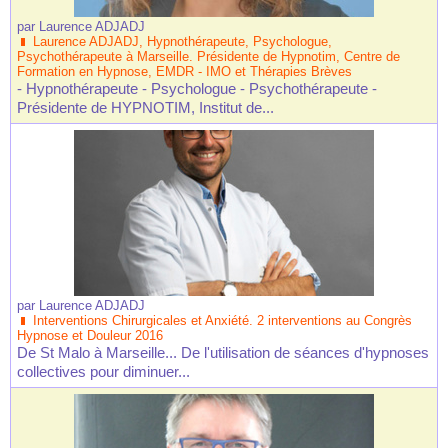
par
Laurence ADJADJ
Laurence ADJADJ, Hypnothérapeute, Psychologue,
Psychothérapeute à Marseille. Présidente de Hypnotim, Centre de
Formation en Hypnose, EMDR - IMO et Thérapies Brèves
- Hypnothérapeute - Psychologue - Psychothérapeute -
Présidente de HYPNOTIM, Institut de...
par
Laurence ADJADJ
Interventions Chirurgicales et Anxiété. 2 interventions au Congrès
Hypnose et Douleur 2016
De St Malo à Marseille... De l'utilisation de séances d'hypnoses
collectives pour diminuer...