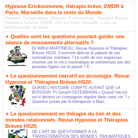
Hypnose Ericksonienne, thérapie brève, EMDR à
Paris, Marseille dans le reste du Monde
Hypnose Thérapeutique, Médicale, Ericksonienne, Thérapies Brèves
Orientées Solution, EMDR, IMO sur Paris, Marseille. L'avis de
professionnels de santé
Quelles sont les questions pouvant guider une
séance de mouvements alternatifs ?
Dr Wilfrid MARTINEAU. Revue Hypnose et Thérapies
Brèves HS20. Comment délivrer le patient de ses
ruminations mentales ? Le sortir de ses angoisses
nourries par le vécu traumatique et entretenues par des
pensées figées sur le passé ? E...
Le questionnement narratif en alcoologie. Revue
Hypnose et Thérapies Brèves HS20.
QUAND L’HISTOIRE COMPTE AUTANT QUE LA
BOISSON. Pr Gérard OSTERMANN « Quand l’alcool
est-il devenu un compagnon régulier dans votre vie ? ».
Question posée par le thérapeute à Marc...
Le questionnement en thérapie du lien et des
mondes relationnels. Revue Hypnose et Thérapies
Brèves HS20.
DE L’ART DE QUESTIONNER À LA
TRANSFORMATION DES MONDES TRAUMATIQUES.