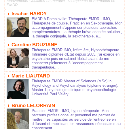
Mouvements Oculaires en thérapie. Thérapeutes et Formation en
EMDR
Issahar HARDY
EMDR à Romainville: Thérapeute EMDR - IMO,
Thérapeute de couple, Praticien en Sexothérapie. Mon
accompagnement s'appuie sur plusieurs approches
complémentaires : la thérapie brève orientée solution ,
la thérapie conjugale, la sexothérapie, e...
Caroline BOUZIANE
Thérapeute EMDR IMO, Infirmière, Hypnothérapeute.
Infirmière diplômée d'État depuis 2005, j'ai exercé en
psychiatrie puis en cabinet libéral avant de me
consacrer pleinement à l'accompagnement
thérapeutique....
Marie LIAUTARD
Thérapeute EMDR Master of Sciences (MSc) in
Psychology and Psychoanalysis (diplôme étranger).
Master 1 psychologie clinique et psychopathologie -
Université Paul Valéry...
Bruno LELORRAIN
Praticien EMDR - IMO, hypnothérapeute. Mon
parcours professionnel et personnel me permet de
mettre mes capacités au service de l'entreprise en
diffusant et mobilisant les ressources nécessaires au
changement....