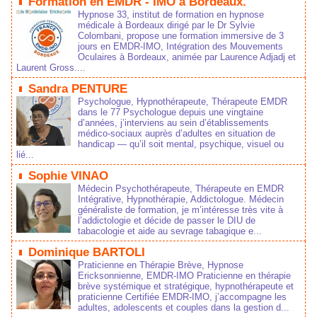
Formation en EMDR - IMO à Bordeaux.
Hypnose 33, institut de formation en hypnose
médicale à Bordeaux dirigé par le Dr Sylvie
Colombani, propose une formation immersive de 3
jours en EMDR-IMO, Intégration des Mouvements
Oculaires à Bordeaux, animée par Laurence Adjadj et
Laurent Gross....
Sandra PENTURE
Psychologue, Hypnothérapeute, Thérapeute EMDR
dans le 77 Psychologue depuis une vingtaine
d’années, j’interviens au sein d’établissements
médico‑sociaux auprès d’adultes en situation de
handicap — qu’il soit mental, psychique, visuel ou
lié...
Sophie VINAO
Médecin Psychothérapeute, Thérapeute en EMDR
Intégrative, Hypnothérapie, Addictologue. Médecin
généraliste de formation, je m’intéresse très vite à
l’addictologie et décide de passer le DIU de
tabacologie et aide au sevrage tabagique e...
Dominique BARTOLI
Praticienne en Thérapie Brève, Hypnose
Ericksonnienne, EMDR-IMO Praticienne en thérapie
brève systémique et stratégique, hypnothérapeute et
praticienne Certifiée EMDR-IMO, j’accompagne les
adultes, adolescents et couples dans la gestion d...