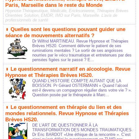
Paris, Marseille dans le reste du Monde
Hypnose Thérapeutique, Médicale, Ericksonienne, Thérapies Brèves
Orientées Solution, EMDR, IMO sur Paris, Marseille. L'avis de
professionnels de santé
Quelles sont les questions pouvant guider une
séance de mouvements alternatifs ?
Dr Wilfrid MARTINEAU. Revue Hypnose et Thérapies
Brèves HS20. Comment délivrer le patient de ses
ruminations mentales ? Le sortir de ses angoisses
nourries par le vécu traumatique et entretenues par des
pensées figées sur le passé ? E...
Le questionnement narratif en alcoologie. Revue
Hypnose et Thérapies Brèves HS20.
QUAND L’HISTOIRE COMPTE AUTANT QUE LA
BOISSON. Pr Gérard OSTERMANN « Quand l’alcool
est-il devenu un compagnon régulier dans votre vie ? ».
Question posée par le thérapeute à Marc...
Le questionnement en thérapie du lien et des
mondes relationnels. Revue Hypnose et Thérapies
Brèves HS20.
DE L’ART DE QUESTIONNER À LA
TRANSFORMATION DES MONDES TRAUMATIQUES.
Dr Eric BARDOT «Une éthique de la rencontre ». C’est