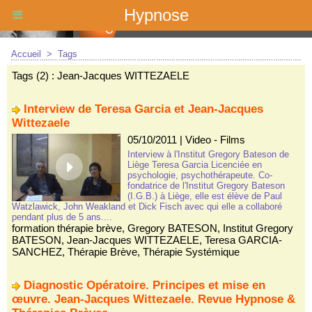
Hypnose
Accueil
>
Tags
Tags (2) : Jean-Jacques WITTEZAELE
Interview de Teresa Garcia et Jean-Jacques
Wittezaele
05/10/2011
|
Video - Films
Interview à l'Institut Gregory Bateson de
Liège Teresa Garcia Licenciée en
psychologie, psychothérapeute. Co-
fondatrice de l'Institut Gregory Bateson
(I.G.B.) à Liège, elle est élève de Paul
Watzlawick, John Weakland et Dick Fisch avec qui elle a collaboré
pendant plus de 5 ans....
formation thérapie brève
,
Gregory BATESON
,
Institut Gregory
BATESON
,
Jean-Jacques WITTEZAELE
,
Teresa GARCIA-
SANCHEZ
,
Thérapie Brève
,
Thérapie Systémique
Diagnostic Opératoire. Principes et mise en
œuvre. Jean-Jacques Wittezaele. Revue Hypnose &