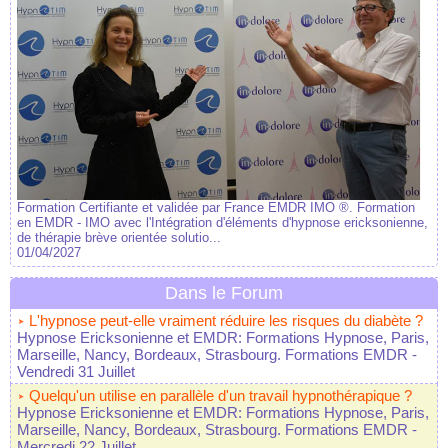
Formation Certifiante et validée par France EMDR IMO ®. Formation
en EMDR - IMO avec l'Intégration d'éléments d'hypnose ericksonienne,
de thérapie brève orientée solutio...
01/04/2027
Dans le Forum
L'hypnose peut-elle vraiment réduire les risques du diabète ?
Hypnose Ericksonienne et EMDR: Formations Hypnose, Paris,
Marseille, Nancy, Bordeaux, Strasbourg. Formations EMDR
-
Vendredi 31 Juillet
Quelqu'un utilise en parallèle d'un travail hypnothérapique ?
Hypnose Ericksonienne et EMDR: Formations Hypnose, Paris,
Marseille, Nancy, Bordeaux, Strasbourg. Formations EMDR
-
Mercredi 22 Juillet