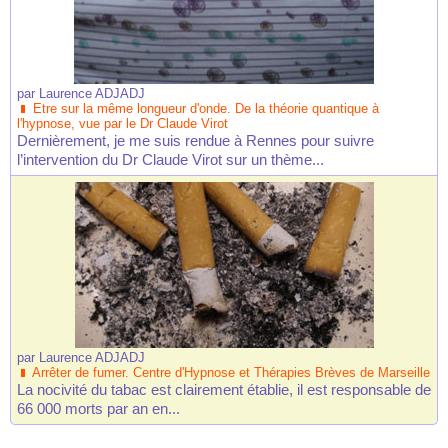
par
Laurence ADJADJ
Etre sur la même longueur d'onde. De la théorie quantique à
l'hypnose, vue par le Dr Claude Virot
Dernièrement, je me suis rendue à Rennes pour suivre
l’intervention du Dr Claude Virot sur un thème...
par
Laurence ADJADJ
Arrêter de fumer. Centre d'Hypnose et Thérapies Brèves de Marseille
La nocivité du tabac est clairement établie, il est responsable de
66 000 morts par an en...