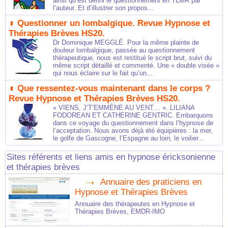
ainsi qu’est défini le questionnement en TLMR par
l’auteur. Et d’illustrer son propos...
Questionner un lombalgique. Revue Hypnose et
Thérapies Brèves HS20.
Dr Dominique MEGGLÉ. Pour la même plainte de
douleur lombalgique, passée au questionnement
thérapeutique, nous est restitué le script brut, suivi du
même script détaillé et commenté. Une « double visée »
qui nous éclaire sur le fait qu’un...
Que ressentez-vous maintenant dans le corps ?
Revue Hypnose et Thérapies Brèves HS20.
« VIENS, J’T’EMMÈNE AU VENT… ». LILIANA
FODOREAN ET CATHERINE GENTRIC. Embarquons
dans ce voyage du questionnement dans l’hypnose de
l’acceptation. Nous avons déjà été équipières : la mer,
le golfe de Gascogne, l’Espagne au loin, le voilier...
Sites référents et liens amis en hypnose éricksonienne
et thérapies brèves
Annuaire des praticiens en
Hypnose et Thérapies Brèves
Annuaire des thérapeutes en Hypnose et
Thérapies Brèves, EMDR-IMO