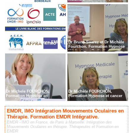
MERKES, chargée de formation
Avis sur les Formations EMDR
Dr Bruno Suarez et Dr Michèle
en France
Fourchon. Formation Hypnose
Médicale en Radiodiagnostic,
Radiothérapie à Paris
Dr Michele FOURCHON,
Dr Michèle FOURCHON,
Formation Hypnose en
Formation Hypnose et cancer
cancérologie
EMDR, IMO Intégration Mouvements Oculaires en
Thérapie. Formation EMDR Intégrative.
EMDR - IMO en France, de Paris à Marseille. Intégration des
Mouvements Oculaires en thérapie. Thérapeutes et Formation en
EMDR