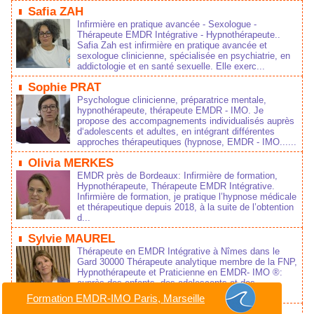
Safia ZAH
Infirmière en pratique avancée - Sexologue -
Thérapeute EMDR Intégrative - Hypnothérapeute..
Safia Zah est infirmière en pratique avancée et
sexologue clinicienne, spécialisée en psychiatrie, en
addictologie et en santé sexuelle. Elle exerc...
Sophie PRAT
Psychologue clinicienne, préparatrice mentale,
hypnothérapeute, thérapeute EMDR - IMO. Je
propose des accompagnements individualisés auprès
d‘adolescents et adultes, en intégrant différentes
approches thérapeutiques (hypnose, EMDR - IMO......
Olivia MERKES
EMDR près de Bordeaux: Infirmière de formation,
Hypnothérapeute, Thérapeute EMDR Intégrative.
Infirmière de formation, je pratique l’hypnose médicale
et thérapeutique depuis 2018, à la suite de l’obtention
d...
Sylvie MAUREL
Thérapeute en EMDR Intégrative à Nîmes dans le
Gard 30000 Thérapeute analytique membre de la FNP,
Hypnothérapeute et Praticienne en EMDR- IMO ®:
auprès des enfants, des adolescents et des
adultes....
Formation EMDR-IMO Paris, Marseille