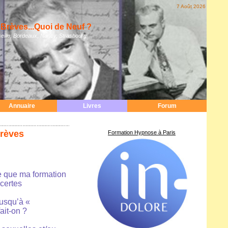
7 Août 2026
Brèves...Quoi de Neuf ?
eille, Bordeaux, Nancy, Strasbourg
Annuaire
Livres
Forum
Brèves
Formation Hypnose à Paris
ue que ma formation
 certes
jusqu’à «
ait-on ?