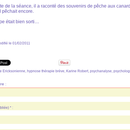
ste de la séance, il a raconté des souvenirs de pêche aux canar
l pêchait encore.
pe était bien sorti…
difié le 01/02/2011
e Ericksonienne
,
hypnose thérapie brève
,
Karine Robert
,
psychanalyse
,
psycholog
re :
liée) * :