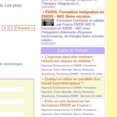
Thérapies Intégratives d...
ds. Les yeux
16/03/2027
PARIS: Formation Intégrative en
EMDR - IMO 3ème session.
Formation Certifiante et validée
par France EMDR IMO ®.
1
2
Suivant »
Formation en EMDR - IMO avec
l'Intégration d'éléments d'hypnose
ericksonienne, de thérapie brève orientée
solutio...
01/04/2027
Dans le Forum
L'hypnose peut-elle vraiment
réduire les risques du diabète ?
ie
,
psychologue
,
Hypnose Ericksonienne et EMDR: Formations
Hypnose, Paris, Marseille, Nancy, Bordeaux,
Strasbourg. Formations EMDR
- Vendredi 31 Juillet
Quelqu'un utilise en parallèle d'un
travail hypnothérapique ?
Hypnose Ericksonienne et EMDR: Formations
Hypnose, Paris, Marseille, Nancy, Bordeaux,
Strasbourg. Formations EMDR
- Mercredi 22 Juillet
Enfin un avis factuel sur les
formations EMDR en France !
Hypnose Ericksonienne et EMDR: Formations
Hypnose, Paris, Marseille, Nancy, Bordeaux,