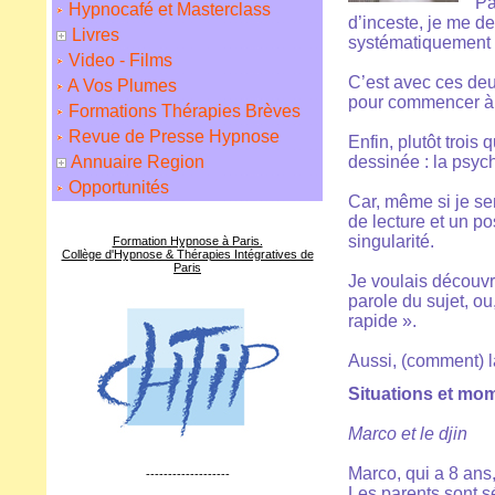
Pa
Hypnocafé et Masterclass
d’inceste, je me de
Livres
systématiquement l
Video - Films
C’est avec ces deu
A Vos Plumes
pour commencer à m
Formations Thérapies Brèves
Revue de Presse Hypnose
Enfin, plutôt trois
Annuaire Region
dessinée : la psyc
Opportunités
Car, même si je se
de lecture et un p
singularité.
Formation Hypnose à Paris.
Collège d'Hypnose & Thérapies Intégratives de
Paris
Je voulais découvri
parole du sujet, ou
rapide ».
Aussi, (comment) l
Situations et mo
Marco et le djin
Marco, qui a 8 ans,
-------------------
Les parents sont s