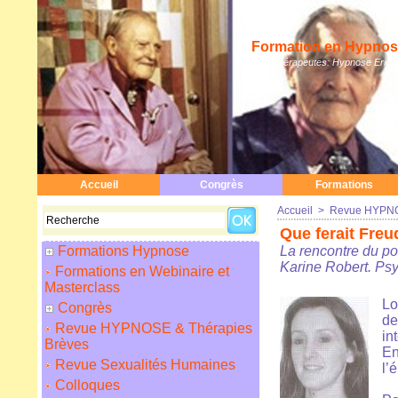
Formation en Hypnose
Hypnothérapeutes: Hypnose Erickso
Accueil
Congrès
Formations
Accueil
>
Revue HYPNO
Que ferait Fre
Formations Hypnose
La rencontre du p
Karine Robert. Ps
Formations en Webinaire et
Masterclass
Lo
Congrès
de
Revue HYPNOSE & Thérapies
in
Brèves
En
Revue Sexualités Humaines
l’
Colloques