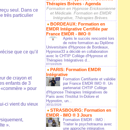
Thérapies Brèves - Agenda
Formation en Hypnose Ericksonienne
e reçu seul. Dans ce
et Médicale. Formation en EMDR
 très particulier
Intégrative, Thérapies Brèves.
BORDEAUX: Formation en
EMDR Intégrative Certifiée par
France EMDR - IMO ®
Après le succès rencontré lors
de notre formation au Diplôme
Universitaire d'Hypnose de Bordeaux,
récise que ce qu’il
Hypnose33 a décidé en collaboration
avec le CHTIP Collège d'Hypnose et
Thérapies Intégratives d...
07/10/2026
PARIS: Formation EMDR
Intégrative
eur de crayon et
Formation Certifiante et validée
es enfants de 3
par France EMDR IMO ®. Un
partenariat CHTIP Collège
ot «commère » pour
d'Hypnose Thérapies Intégratives de
Paris avec l'Institut In-Dolore et
Hypnotim, un...
i-ci vient du vieux
30/11/2026
STRASBOURG: Formation en
EMDR - IMO ® 3 Jours
hysiquement,
Formation EMDR - IMO :
Traiter le psychotrauma avec
te ».
une approche intégrative.