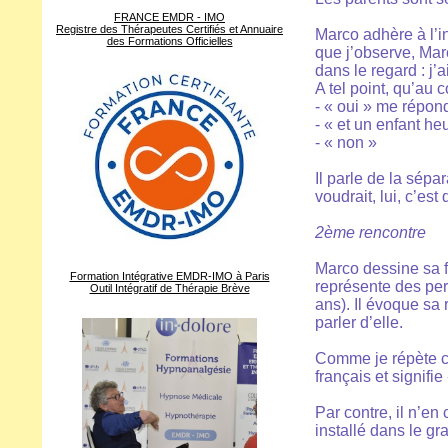
FRANCE EMDR - IMO
Registre des Thérapeutes Certifiés et Annuaire
Marco adhère à l’in
des Formations Officielles
que j’observe, Marc
dans le regard : j’
A tel point, qu’au 
- « oui » me répond
- « et un enfant he
- « non »
Il parle de la sépa
voudrait, lui, c’es
2ème rencontre
Marco dessine sa f
Formation Intégrative EMDR-IMO à Paris
représente des pe
Outil Intégratif de Thérapie Brève
ans). Il évoque sa
parler d’elle.
Comme je répète ce
français et signifi
Par contre, il n’en
installé dans le gr