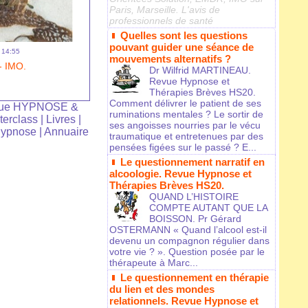
Paris, Marseille. L'avis de
professionnels de santé
Quelles sont les questions
pouvant guider une séance de
- 14:55
mouvements alternatifs ?
 IMO.
Dr Wilfrid MARTINEAU.
Revue Hypnose et
Thérapies Brèves HS20.
Comment délivrer le patient de ses
ue HYPNOSE &
ruminations mentales ? Le sortir de
terclass
|
Livres
|
ses angoisses nourries par le vécu
Hypnose
|
Annuaire
traumatique et entretenues par des
pensées figées sur le passé ? E...
Le questionnement narratif en
alcoologie. Revue Hypnose et
Thérapies Brèves HS20.
QUAND L’HISTOIRE
COMPTE AUTANT QUE LA
BOISSON. Pr Gérard
OSTERMANN « Quand l’alcool est-il
devenu un compagnon régulier dans
votre vie ? ». Question posée par le
thérapeute à Marc...
Le questionnement en thérapie
du lien et des mondes
relationnels. Revue Hypnose et