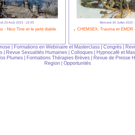
edi 23 Août 2023 - 22:05
Mercredi 30 Juillet 2025 
 - Nico Tine et le petit diable
CHEMSEX, Trauma et EMDR -
pnose
|
Formations en Webinaire et Masterclass
|
Congrès
|
Rev
es
|
Revue Sexualités Humaines
|
Colloques
|
Hypnocafé et Mas
Vos Plumes
|
Formations Thérapies Brèves
|
Revue de Presse 
Region
|
Opportunités