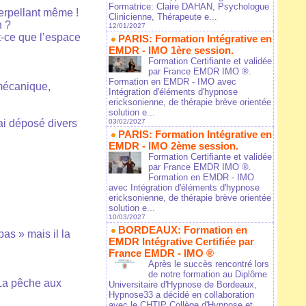
Formatrice: Claire DAHAN, Psychologue
terpellant même !
Clinicienne, Thérapeute e...
n ?
12/01/2027
t-ce que l’espace
PARIS: Formation Intégrative en
EMDR - IMO 1ère session.
Formation Certifiante et validée
par France EMDR IMO ®.
Formation en EMDR - IMO avec
 mécanique,
Intégration d'éléments d'hypnose
ericksonienne, de thérapie brève orientée
solution e...
’ai déposé divers
03/02/2027
PARIS: Formation Intégrative en
EMDR - IMO 2ème session.
Formation Certifiante et validée
par France EMDR IMO ®.
Formation en EMDR - IMO
avec Intégration d'éléments d'hypnose
ericksonienne, de thérapie brève orientée
solution e...
10/03/2027
BORDEAUX: Formation en
pas » mais il la
EMDR Intégrative Certifiée par
France EMDR - IMO ®
Après le succès rencontré lors
de notre formation au Diplôme
? La pêche aux
Universitaire d'Hypnose de Bordeaux,
Hypnose33 a décidé en collaboration
avec le CHTIP Collège d'Hypnose et