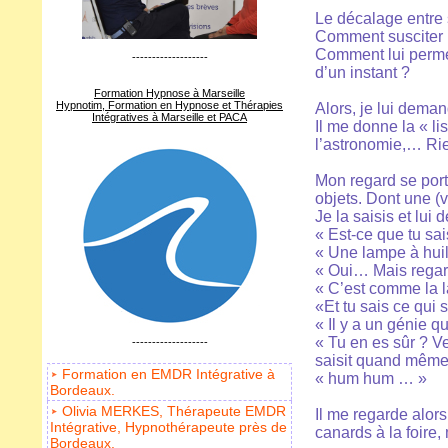
Le décalage entre 
Comment susciter u
Comment lui permett
-------------------
d’un instant ?
Formation Hypnose à Marseille
Hypnotim, Formation en Hypnose et Thérapies
Alors, je lui deman
Intégratives à Marseille et PACA
Il me donne la « li
l’astronomie,… Rien
Mon regard se porte
objets. Dont une (v
Je la saisis et lui
« Est-ce que tu sai
« Une lampe à huil
« Oui… Mais regard
« C’est comme la 
«Et tu sais ce qui 
« Il y a un génie q
« Tu en es sûr ? Ve
-------------------
saisit quand même e
Formation en EMDR Intégrative à
« hum hum … »
Bordeaux.
Olivia MERKES, Thérapeute EMDR
Il me regarde alors
Intégrative, Hypnothérapeute près de
canards à la foire,
Bordeaux.