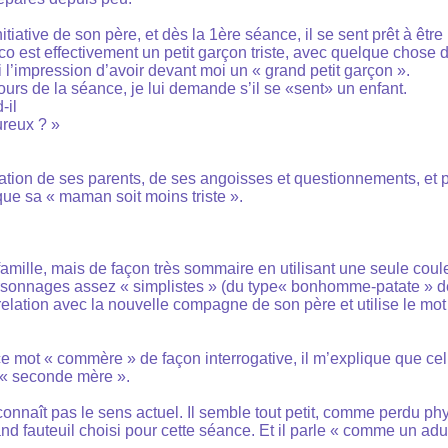
itiative de son père, et dès la 1ère séance, il se sent prêt à êtr
o est effectivement un petit garçon triste, avec quelque chose de
ai l’impression d’avoir devant moi un « grand petit garçon ».
cours de la séance, je lui demande s’il se «sent» un enfant.
-il
ureux ? »
ration de ses parents, de ses angoisses et questionnements, et p
t que sa « maman soit moins triste ».
amille, mais de façon très sommaire en utilisant une seule coul
rsonnages assez « simplistes » (du type« bonhomme-patate » d
 relation avec la nouvelle compagne de son père et utilise le m
 mot « commère » de façon interrogative, il m’explique que celu
e « seconde mère ».
 connaît pas le sens actuel. Il semble tout petit, comme perdu p
and fauteuil choisi pour cette séance. Et il parle « comme un adul