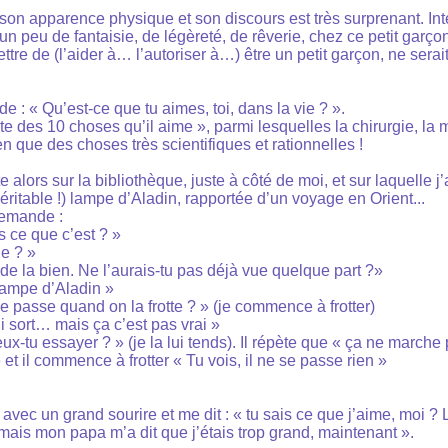
son apparence physique et son discours est très surprenant. In
n peu de fantaisie, de légèreté, de rêverie, chez ce petit garço
re de (l’aider à… l’autoriser à…) être un petit garçon, ne serai
de : « Qu’est-ce que tu aimes, toi, dans la vie ? ».
ste des 10 choses qu’il aime », parmi lesquelles la chirurgie, la
 que des choses très scientifiques et rationnelles !
 alors sur la bibliothèque, juste à côté de moi, et sur laquelle j
éritable !) lampe d’Aladin, rapportée d’un voyage en Orient...
 demande :
s ce que c’est ? »
e ? »
e la bien. Ne l’aurais-tu pas déjà vue quelque part ?»
lampe d’Aladin »
se passe quand on la frotte ? » (je commence à frotter)
ui sort… mais ça c’est pas vrai »
ux-tu essayer ? » (je la lui tends). Il répète que « ça ne marche 
t il commence à frotter « Tu vois, il ne se passe rien »
 avec un grand sourire et me dit : « tu sais ce que j’aime, moi 
 mais mon papa m’a dit que j’étais trop grand, maintenant ».