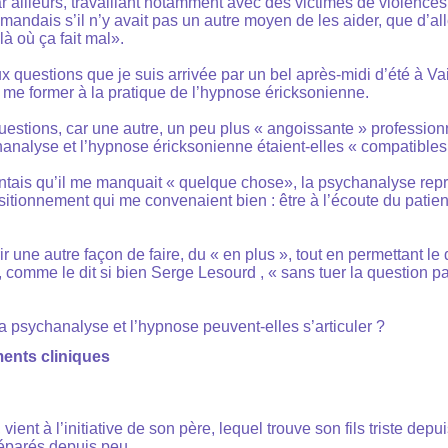
r ailleurs, travaillant notamment avec des victimes de violences
mandais s’il n’y avait pas un autre moyen de les aider, que d’al
à où ça fait mal».
x questions que je suis arrivée par un bel après-midi d’été à 
e former à la pratique de l’hypnose éricksonienne.
 questions, car une autre, un peu plus « angoissante » profession
hanalyse et l’hypnose éricksonienne étaient-elles « compatibles
ntais qu’il me manquait « quelque chose», la psychanalyse repré
ositionnement qui me convenaient bien : être à l’écoute du patie
r une autre façon de faire, du « en plus », tout en permettant le
, comme le dit si bien Serge Lesourd , « sans tuer la question p
a psychanalyse et l’hypnose peuvent-elles s’articuler ?
ments cliniques
 vient à l’initiative de son père, lequel trouve son fils triste dep
éparés depuis peu.