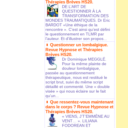
Thérapies Brèves HS20.
DE L’ART DE
QUESTIONNER À LA
TRANSFORMATION DES
MONDES TRAUMATIQUES. Dr Eric
BARDOT «Une éthique de la
rencontre ». C’est ainsi qu’est défini
le questionnement en TLMR par
l’auteur. Et d’illustrer son propos...
Questionner un lombalgique.
Revue Hypnose et Thérapies
Brèves HS20.
Dr Dominique MEGGLÉ.
Pour la même plainte de
douleur lombalgique,
passée au questionnement
thérapeutique, nous est restitué le
script brut, suivi du même script
détaillé et commenté. Une « double
visée » qui nous éclaire sur le fait
qu’un...
Que ressentez-vous maintenant
dans le corps ? Revue Hypnose et
Thérapies Brèves HS20.
« VIENS, J’T’EMMÈNE AU
VENT… ». LILIANA
FODOREAN ET