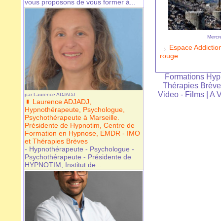
vous proposons de vous former à...
Mercr
Espace Addictions
rouge
Formations Hy
Thérapies Brèv
Video - Films
|
A 
par
Laurence ADJADJ
Laurence ADJADJ,
Hypnothérapeute, Psychologue,
Psychothérapeute à Marseille.
Présidente de Hypnotim, Centre de
Formation en Hypnose, EMDR - IMO
et Thérapies Brèves
- Hypnothérapeute - Psychologue -
Psychothérapeute - Présidente de
HYPNOTIM, Institut de...