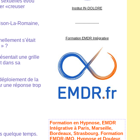
 sexuelles et/ou
ler «creuser
Institut IN-DOLORE
Vaison-La-Romaine,
-------------------
Formation EMDR Intégrative
nellement s’était
 » ?
sentait une grille
nt dans sa
 déploiement de la
ar une réponse trop
Formation en Hypnose, EMDR
Intégrative à Paris, Marseille,
Bordeaux, Strasbourg. Formation
uis quelque temps.
EMDR-IMO, Hypnose et Douleur,