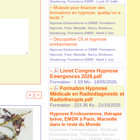
Strasbourg. Formations EMDR
- Lundi 20 Juillet
Mutavie pour financer des
formations en hypnose, quelqu'un a
tenté ?
Hypnose Ericksonienne et EMDR: Formations
Hypnose, Paris, Marseille, Nancy, Bordeaux,
Strasbourg. Formations EMDR
- Mardi 2 Juin
Discopathie C5 et hypnose
ericksonienne
Hypnose Ericksonienne et EMDR: Formations
Hypnose, Paris, Marseille, Nancy, Bordeaux,
Strasbourg. Formations EMDR
- Mardi 2 Juin
Livret Congres Hypnose
Emergences 2026.pdf
Formation
- 1.59 Mo
- 18/05/2026
Formation Hypnose
Médicale en Radiodiagnostic et
<
>
Radiotherapie.pdf
Formation
- 223.36 Ko
- 21/10/2025
Hypnose Ericksonienne, thérapie
brève, EMDR à Paris, Marseille
dans le reste du Monde
Hypnose Thérapeutique, Médicale,
Ericksonienne, Thérapies Brèves
Orientées Solution, EMDR, IMO sur