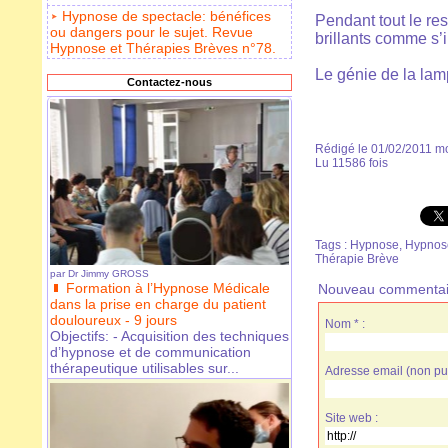
Hypnose de spectacle: bénéfices
Pendant tout le re
ou dangers pour le sujet. Revue
brillants comme s’i
Hypnose et Thérapies Brèves n°78.
Le génie de la lam
Contactez-nous
Rédigé le 01/02/2011 mo
Lu 11586 fois
Tags
:
Hypnose
,
Hypnos
Thérapie Brève
par
Dr Jimmy GROSS
Formation à l’Hypnose Médicale
Nouveau commentai
dans la prise en charge du patient
douloureux - 9 jours
Nom * :
Objectifs: - Acquisition des techniques
d’hypnose et de communication
thérapeutique utilisables sur...
Adresse email (non pub
Site web :