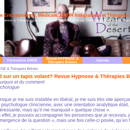
 Ericksonienne, Médicale, EMDR Intégratives et Thérapies 
nienne et Thérapeutique. Formation en Hypnose Médicale, EMDR Intégrative à Paris, Mars
Revue HYPNOSE &
Formations EMDR
Agenda
Thérapies Brèves
SE & Thérapies Brèves
ud sur un tapis volant? Revue Hypnose & Thérapies 
ourquoi et du comment
ychologue
rsque je me suis installée en libéral, je me suis très vite aperç
 psychologue clinicienne, avec une orientation analytique était,
téressante, mais qu’il me manquait « quelque chose ».
 effet, je pouvais accompagner les personnes que je recevais, 
émergence de la question », mais une fois celle-ci posée, qu’en f