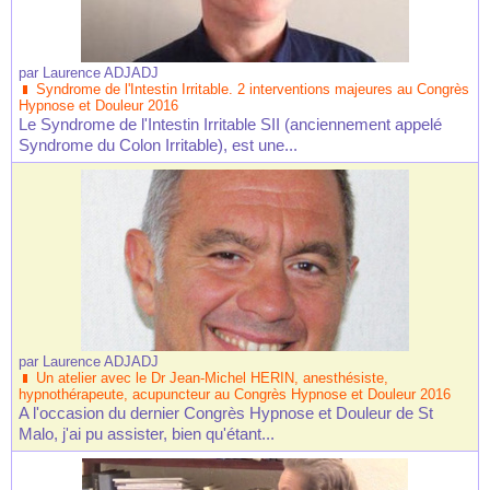
par
Laurence ADJADJ
Syndrome de l'Intestin Irritable. 2 interventions majeures au Congrès
Hypnose et Douleur 2016
Le Syndrome de l'Intestin Irritable SII (anciennement appelé
Syndrome du Colon Irritable), est une...
par
Laurence ADJADJ
Un atelier avec le Dr Jean-Michel HERIN, anesthésiste,
hypnothérapeute, acupuncteur au Congrès Hypnose et Douleur 2016
A l'occasion du dernier Congrès Hypnose et Douleur de St
Malo, j'ai pu assister, bien qu'étant...