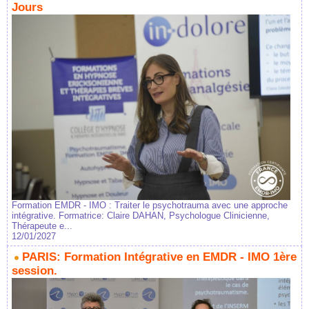
Jours
Formation EMDR - IMO : Traiter le psychotrauma avec une approche
intégrative. Formatrice: Claire DAHAN, Psychologue Clinicienne,
Thérapeute e...
12/01/2027
PARIS: Formation Intégrative en EMDR - IMO 1ère
session.