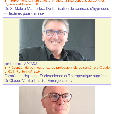
Interventions Chirurgicales et Anxiété. 2 interventions au Congrès
Hypnose et Douleur 2016
De St Malo à Marseille... De l'utilisation de séances d'hypnoses
collectives pour diminuer...
par
Laurence ADJADJ
Prévention du burn-out chez les professionnels de santé. Drs Claude
VIROT, Kenton KAISER
Formée en Hypnose Ericksonienne et Thérapeutique auprès du
Dr Claude Virot à l'Institut Emergences...