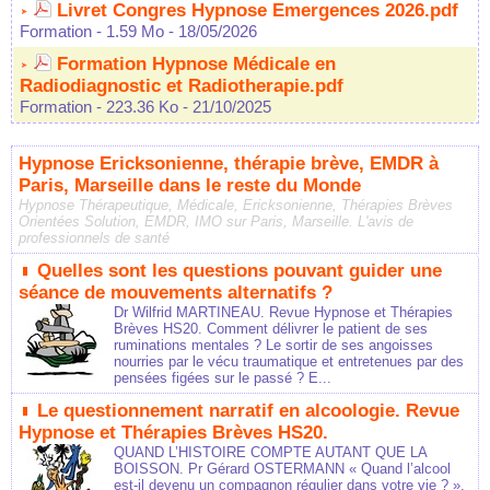
Livret Congres Hypnose Emergences 2026.pdf
Formation
- 1.59 Mo
- 18/05/2026
Formation Hypnose Médicale en
Radiodiagnostic et Radiotherapie.pdf
Formation
- 223.36 Ko
- 21/10/2025
Hypnose Ericksonienne, thérapie brève, EMDR à
Paris, Marseille dans le reste du Monde
Hypnose Thérapeutique, Médicale, Ericksonienne, Thérapies Brèves
Orientées Solution, EMDR, IMO sur Paris, Marseille. L'avis de
professionnels de santé
Quelles sont les questions pouvant guider une
séance de mouvements alternatifs ?
Dr Wilfrid MARTINEAU. Revue Hypnose et Thérapies
Brèves HS20. Comment délivrer le patient de ses
ruminations mentales ? Le sortir de ses angoisses
nourries par le vécu traumatique et entretenues par des
pensées figées sur le passé ? E...
Le questionnement narratif en alcoologie. Revue
Hypnose et Thérapies Brèves HS20.
QUAND L’HISTOIRE COMPTE AUTANT QUE LA
BOISSON. Pr Gérard OSTERMANN « Quand l’alcool
est-il devenu un compagnon régulier dans votre vie ? ».