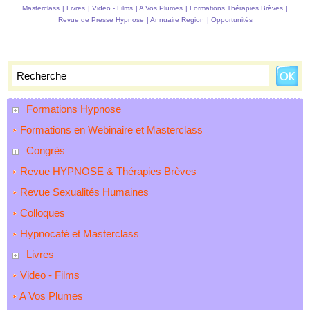
Masterclass
|
Livres
|
Video - Films
|
A Vos Plumes
|
Formations Thérapies Brèves
|
Revue de Presse Hypnose
|
Annuaire Region
|
Opportunités
Formations Hypnose
Formations en Webinaire et Masterclass
Congrès
Revue HYPNOSE & Thérapies Brèves
Revue Sexualités Humaines
Colloques
Hypnocafé et Masterclass
Livres
Video - Films
A Vos Plumes