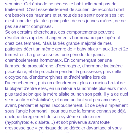
semaine. Cet épisode ne nécessite habituellement pas de
traitement. C’est essentiellement de soutien, de réconfort dont
ont besoin ces mamans et surtout de se sentir comprises ; et
c’est l’une des plaintes principales de ces jeunes mères, de ne
pas se sentir comprises.
Selon certains chercheurs, ces comportements peuvent
résulter des rapides changements hormonaux qui s’opèrent
chez ces femmes. Mais la très grande majorité de mes
patientes décrit un même genre de « baby blues » aux 1er et 2e
trimestres. La grossesse est une période de grands
chamboulements hormonaux. En commençant par une
flambée de progestérone, d’œstrogène, d’hormone lactogène
placentaire, et de prolactine pendant la grossesse, puis celle
d’ocytocine, d’endomorphines et d’adrénaline lors de
l’accouchement, puis un effondrement plus ou moins brutal de
la plupart d’entre elles, en un retour à la normale plusieurs mois
plus tard selon que la mère allaite ou non son petit. Il y a de quoi
se « sentir » déstabilisée, et donc un tant soit peu anxieuse,
avant, pendant et après l’accouchement. Et ce déjà simplement
sous l’angle hormonal ; pour peu que la femme connaisse déjà
quelque dérèglement de son système endocrinien
(hypothyroïdie, diabète…) et soit prévenue avant toute
grossesse que « ça risque de se dérégler davantage si vous