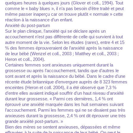
quelques heures à quelques jours (Glover et coll., 1994). Tout
comme le « baby blues », il n’a pas besoin d’être traité et peut
même passer inaperçu car on trouve plutôt « normale » cette
réaction à la naissance d’un enfant.
Anxiété du post-partum
Sur le plan clinique, l’anxiété qui se déclare après un
accouchement n’est pas différente de celle qui survient à tout
autre moment de la vie. Selon les études (rares), entre 4 et 15
% des femmes éprouveraient de l’anxiété après la naissance
de leur bébé (Wenzel et coll., 2003 ; Matthey et coll., 2003 ;
Heron et coll., 2004).
Certaines femmes sont anxieuses uniquement durant la
grossesse ou après l’accouchement, tandis que d’autres le
sont avant et après la naissance du bébé. Dans le cadre d’une
récente étude britannique d’envergure auprès de 8 323 femmes
enceintes (Heron et coll. 2004), il a été observé que 7,3 %
d’entre elles avaient indiqué souffrir d’un haut niveau d’anxiété
durant leur grossesse. « Parmi ces dernières, 1,4 % ont
éprouvé une anxiété marquée dans les huit semaines suivant
l’accouchement. Parmi les femmes qui ne se disaient pas très
anxieuses durant la grossesse, 2,4 % ont dit éprouver une très
grande anxiété post-partum. »
Bien des mères se sentent anxieuses, dépassées et même
effrayées à la suite de la naissance de leur bébé. On peut le