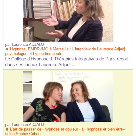
par
Laurence ADJADJ
Hypnose, EMDR-IMO à Marseille : L'interview de Laurence Adjadj
psychologue et hypnothérapeute
Le Collège d'Hypnose & Thérapies Intégratives de Paris reçoit
dans ses locaux Laurence Adjadj,...
par
Laurence ADJADJ
L’art de passer de «hypnose et douleur» à «hypnose et bien être»
selon Sophie Cohen