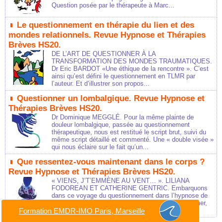
Question posée par le thérapeute à Marc...
Le questionnement en thérapie du lien et des
mondes relationnels. Revue Hypnose et Thérapies
Brèves HS20.
DE L’ART DE QUESTIONNER À LA
TRANSFORMATION DES MONDES TRAUMATIQUES.
Dr Eric BARDOT «Une éthique de la rencontre ». C’est
ainsi qu’est défini le questionnement en TLMR par
l’auteur. Et d’illustrer son propos...
Questionner un lombalgique. Revue Hypnose et
Thérapies Brèves HS20.
Dr Dominique MEGGLÉ. Pour la même plainte de
douleur lombalgique, passée au questionnement
thérapeutique, nous est restitué le script brut, suivi du
même script détaillé et commenté. Une « double visée »
qui nous éclaire sur le fait qu’un...
Que ressentez-vous maintenant dans le corps ?
Revue Hypnose et Thérapies Brèves HS20.
« VIENS, J’T’EMMÈNE AU VENT… ». LILIANA
FODOREAN ET CATHERINE GENTRIC. Embarquons
dans ce voyage du questionnement dans l’hypnose de
l’acceptation. Nous avons déjà été équipières : la mer,
Formation EMDR-IMO Paris, Marseille
le golfe de Gascogne, l’Espagne au loin, le voilier...