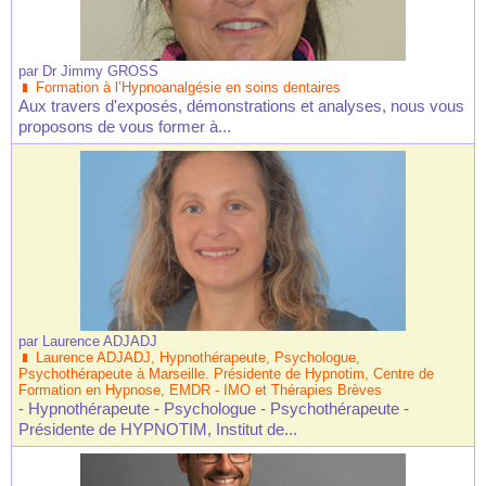
par
Dr Jimmy GROSS
Formation à l’Hypnoanalgésie en soins dentaires
Aux travers d'exposés, démonstrations et analyses, nous vous
proposons de vous former à...
par
Laurence ADJADJ
Laurence ADJADJ, Hypnothérapeute, Psychologue,
Psychothérapeute à Marseille. Présidente de Hypnotim, Centre de
Formation en Hypnose, EMDR - IMO et Thérapies Brèves
- Hypnothérapeute - Psychologue - Psychothérapeute -
Présidente de HYPNOTIM, Institut de...