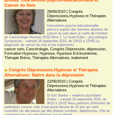
Brèves: Intervention psycho-éducationnelle et
Cancer du Sein
28/06/2010
|
Congrès
Dépressions,Hypnose et Thérapies
Alternatives
Intervention psycho-éducationnelle
précoce auprès des femmes atteintes de
cancer du sein dans le cadre de l’Institut
de Cancérologie Rennais (ICR) Mme J. Le Guen-Edan – psychologue
Symposium – samedi 18 septembre 2010, de 12h15 à 12h45 Le
diagnostic de cancer du sein et les traitements...
cancer sein
,
Cancérologie
,
Congrès Dépression
,
dépression
,
Formation Hypnose
,
Hypnose
,
Hypnose Ericksonienne
,
Thérapie Brève
,
Thérapies Alternatives
,
traitement
Congrès Dépressions,Hypnose et Thérapies
Alternatives: Naître dans la dépression
22/06/2010
|
Congrès
Dépressions,Hypnose et Thérapies
Alternatives
Dr Eric Bardot – médecin psychiatre
Atelier – samedi 18 septembre 2010, de
9h15 à 11h15 Nous partirons d’histoires de
patient(e)s comme celle d’une jeune femme de 25 ans qui vient
consulter car elle passe par des phases sombres, dépressives. Elle ne
comprend pas ces perturbations qui la gênent...