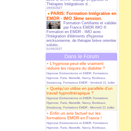
Thérapies Intégratives d...
16/03/2027
PARIS: Formation Intégrative en
EMDR - IMO 3ème session.
Formation Certifiante et validée
par France EMDR IMO ®.
Formation en EMDR - IMO avec
l'Intégration d'éléments d'hypnose
ericksonienne, de thérapie brève orientée
solutio...
01/04/2027
Dans le Forum
L'hypnose peut-elle vraiment
réduire les risques du diabète ?
Hypnose Ericksonienne et EMDR: Formations
Hypnose, Paris, Marseille, Nancy, Bordeaux,
Strasbourg. Formations EMDR
- Vendredi 31 Juillet
Quelqu'un utilise en parallèle d'un
travail hypnothérapique ?
Hypnose Ericksonienne et EMDR: Formations
Hypnose, Paris, Marseille, Nancy, Bordeaux,
Strasbourg. Formations EMDR
- Mercredi 22 Juillet
Enfin un avis factuel sur les
formations EMDR en France !
Hypnose Ericksonienne et EMDR: Formations
Hypnose, Paris, Marseille, Nancy, Bordeaux,