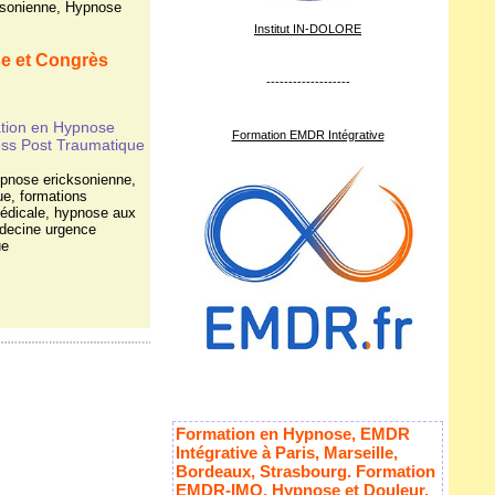
ksonienne
,
Hypnose
Institut IN-DOLORE
e et Congrès
-------------------
ation en Hypnose
Formation EMDR Intégrative
ss Post Traumatique
ypnose ericksonienne
,
ue
,
formations
édicale
,
hypnose aux
decine urgence
ue
Formation en Hypnose, EMDR
Intégrative à Paris, Marseille,
Bordeaux, Strasbourg. Formation
EMDR-IMO, Hypnose et Douleur,