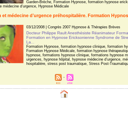
Garden-Brèche
,
Formation Hypnose
,
formation hypnose eric
e médecine d’urgence
,
Hypnose Médicale
et médecine d’urgence préhospitalière. Formation Hypnos
03/12/2008
|
Congrès 2007 Hypnose & Thérapies Brèves
Docteur Philippe Rault Anesthésiste Réanimateur Form
Formation en Hypnose Ericksonienne Syndrome de Stre
La...
Formation Hypnose
,
formation hypnose clinique
,
formation h
Formation Hypnose Médicale
,
formation hypnose thérapeutiq
hypnose
,
formations hypnose clinique
,
formations hypnose m
urgences
,
hypnose hôpital
,
hypnose médecine d’urgence
,
mé
hospitalière
,
stress post traumatique
,
Stress Post-Traumatiq