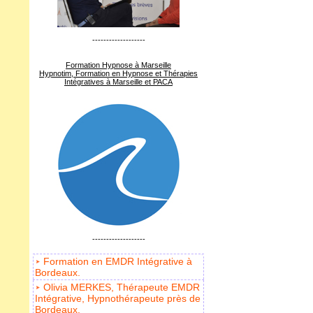
-------------------
Formation Hypnose à Marseille
Hypnotim, Formation en Hypnose et Thérapies
Intégratives à Marseille et PACA
-------------------
Formation en EMDR Intégrative à
Bordeaux.
Olivia MERKES, Thérapeute EMDR
Intégrative, Hypnothérapeute près de
Bordeaux.