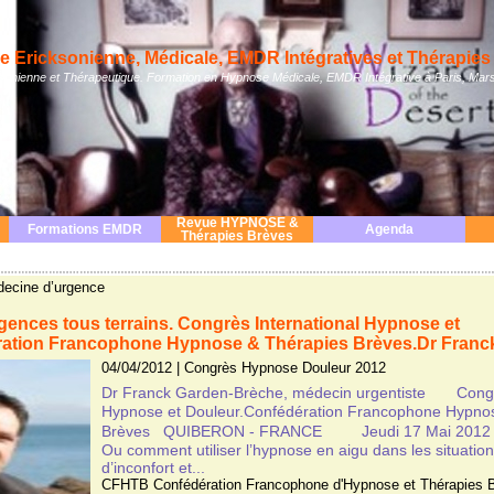
 Ericksonienne, Médicale, EMDR Intégratives et Thérapies 
nienne et Thérapeutique. Formation en Hypnose Médicale, EMDR Intégrative à Paris, Mars
Revue HYPNOSE &
Formations EMDR
Agenda
Thérapies Brèves
decine d’urgence
ences tous terrains. Congrès International Hypnose et
ration Francophone Hypnose & Thérapies Brèves.Dr Franc
04/04/2012
|
Congrès Hypnose Douleur 2012
Dr Franck Garden-Brèche, médecin urgentiste Congrè
Hypnose et Douleur.Confédération Francophone Hypno
Brèves QUIBERON - FRANCE Jeudi 17 Mai 2012
Ou comment utiliser l’hypnose en aigu dans les situations
d’inconfort et...
CFHTB Confédération Francophone d'Hypnose et Thérapies 