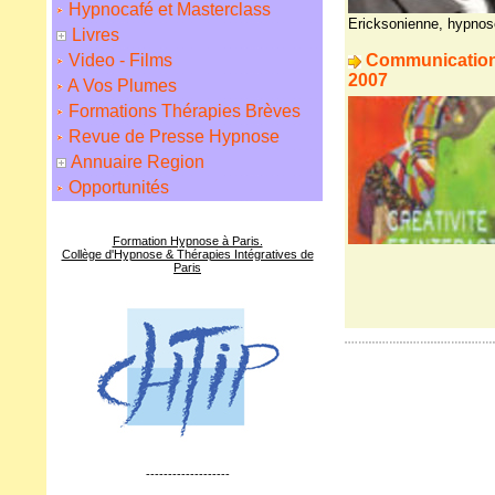
Hypnocafé et Masterclass
Ericksonienne
,
hypnos
Livres
Video - Films
Communication 
2007
A Vos Plumes
Formations Thérapies Brèves
Revue de Presse Hypnose
Annuaire Region
Opportunités
Formation Hypnose à Paris.
Collège d'Hypnose & Thérapies Intégratives de
Paris
-------------------