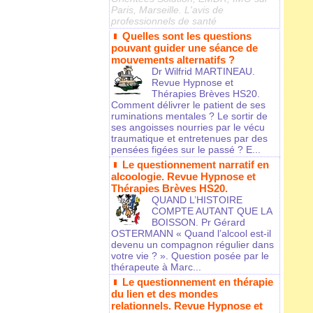
Paris, Marseille. L'avis de
professionnels de santé
Quelles sont les questions
pouvant guider une séance de
mouvements alternatifs ?
Dr Wilfrid MARTINEAU.
Revue Hypnose et
Thérapies Brèves HS20.
Comment délivrer le patient de ses
ruminations mentales ? Le sortir de
ses angoisses nourries par le vécu
traumatique et entretenues par des
pensées figées sur le passé ? E...
Le questionnement narratif en
alcoologie. Revue Hypnose et
Thérapies Brèves HS20.
QUAND L’HISTOIRE
COMPTE AUTANT QUE LA
BOISSON. Pr Gérard
OSTERMANN « Quand l’alcool est-il
devenu un compagnon régulier dans
votre vie ? ». Question posée par le
thérapeute à Marc...
Le questionnement en thérapie
du lien et des mondes
relationnels. Revue Hypnose et