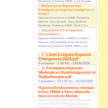
Strasbourg. Formations EMDR
- Lundi 20 Juillet
Mutavie pour financer des
formations en hypnose, quelqu'un a
tenté ?
Hypnose Ericksonienne et EMDR: Formations
Hypnose, Paris, Marseille, Nancy, Bordeaux,
Strasbourg. Formations EMDR
- Mardi 2 Juin
Discopathie C5 et hypnose
ericksonienne
Hypnose Ericksonienne et EMDR: Formations
Hypnose, Paris, Marseille, Nancy, Bordeaux,
Strasbourg. Formations EMDR
- Mardi 2 Juin
Livret Congres Hypnose
Emergences 2026.pdf
Formation
- 1.59 Mo
- 18/05/2026
Formation Hypnose
Médicale en Radiodiagnostic et
Radiotherapie.pdf
Formation
- 223.36 Ko
- 21/10/2025
Hypnose Ericksonienne, thérapie
brève, EMDR à Paris, Marseille
dans le reste du Monde
Hypnose Thérapeutique, Médicale,
Ericksonienne, Thérapies Brèves
Orientées Solution, EMDR, IMO sur