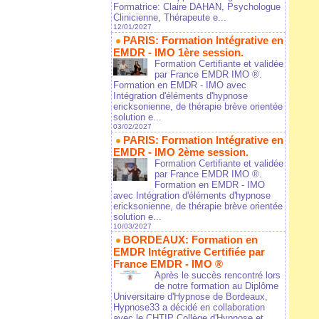
Formatrice: Claire DAHAN, Psychologue
Clinicienne, Thérapeute e...
12/01/2027
PARIS: Formation Intégrative en
EMDR - IMO 1ère session.
Formation Certifiante et validée
par France EMDR IMO ®.
Formation en EMDR - IMO avec
Intégration d'éléments d'hypnose
ericksonienne, de thérapie brève orientée
solution e...
03/02/2027
PARIS: Formation Intégrative en
EMDR - IMO 2ème session.
Formation Certifiante et validée
par France EMDR IMO ®.
Formation en EMDR - IMO
avec Intégration d'éléments d'hypnose
ericksonienne, de thérapie brève orientée
solution e...
10/03/2027
BORDEAUX: Formation en
EMDR Intégrative Certifiée par
France EMDR - IMO ®
Après le succès rencontré lors
de notre formation au Diplôme
Universitaire d'Hypnose de Bordeaux,
Hypnose33 a décidé en collaboration
avec le CHTIP Collège d'Hypnose et