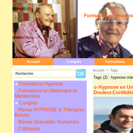
Formation en Hypnose
Hypnothérapeutes: Hypnose Erickso
Accueil
Congrès
Formations
Accueil
>
Tags
Tags (2) : hypnose mé
Formations Hypnose
Hypnose en Urg
Formations en Webinaire et
Douleur.Confédé
Masterclass
Congrès
Revue HYPNOSE & Thérapies
Brèves
Revue Sexualités Humaines
Colloques