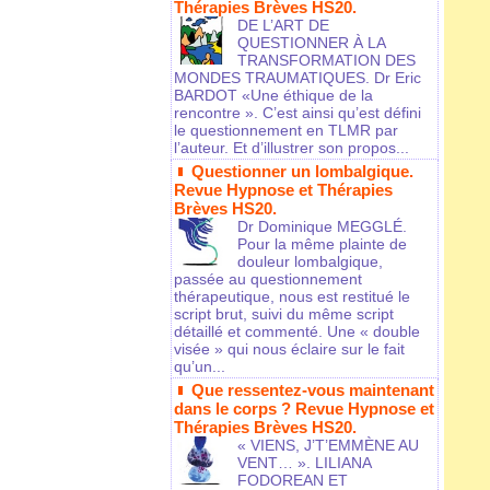
Thérapies Brèves HS20.
DE L’ART DE
QUESTIONNER À LA
TRANSFORMATION DES
MONDES TRAUMATIQUES. Dr Eric
BARDOT «Une éthique de la
rencontre ». C’est ainsi qu’est défini
le questionnement en TLMR par
l’auteur. Et d’illustrer son propos...
Questionner un lombalgique.
Revue Hypnose et Thérapies
Brèves HS20.
Dr Dominique MEGGLÉ.
Pour la même plainte de
douleur lombalgique,
passée au questionnement
thérapeutique, nous est restitué le
script brut, suivi du même script
détaillé et commenté. Une « double
visée » qui nous éclaire sur le fait
qu’un...
Que ressentez-vous maintenant
dans le corps ? Revue Hypnose et
Thérapies Brèves HS20.
« VIENS, J’T’EMMÈNE AU
VENT… ». LILIANA
FODOREAN ET