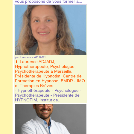
vous proposons de vous former à...
par
Laurence ADJADJ
Laurence ADJADJ,
Hypnothérapeute, Psychologue,
Psychothérapeute à Marseille.
Présidente de Hypnotim, Centre de
Formation en Hypnose, EMDR - IMO
et Thérapies Brèves
- Hypnothérapeute - Psychologue -
Psychothérapeute - Présidente de
HYPNOTIM, Institut de...