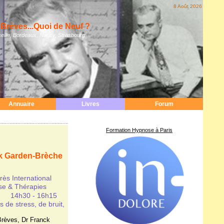
8 Août 2026
Brèves...Quoi de Neuf ?
eille, Bordeaux, Nancy, Strasbourg
Annuaire
Livres
Forum
Formation Hypnose à Paris
k Garden-Brèche
s International
se & Thérapies
 14h30 - 16h15
 de stress, de bruit,
Brèves
,
Dr Franck