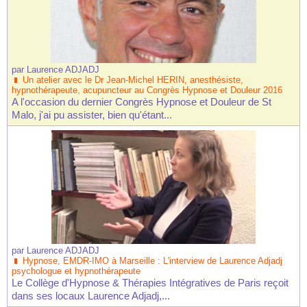
par
Laurence ADJADJ
Un atelier avec le Dr Jean-Michel HERIN, anesthésiste,
hypnothérapeute, acupuncteur au Congrès Hypnose et Douleur 2016
A l'occasion du dernier Congrès Hypnose et Douleur de St
Malo, j'ai pu assister, bien qu'étant...
par
Laurence ADJADJ
Hypnose, EMDR-IMO à Marseille : L'interview de Laurence Adjadj
psychologue et hypnothérapeute
Le Collège d'Hypnose & Thérapies Intégratives de Paris reçoit
dans ses locaux Laurence Adjadj,...