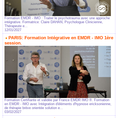
Formation EMDR - IMO : Traiter le psychotrauma avec une approche
intégrative. Formatrice: Claire DAHAN, Psychologue Clinicienne,
Thérapeute e...
12/01/2027
PARIS: Formation Intégrative en EMDR - IMO 1ère
session.
Formation Certifiante et validée par France EMDR IMO ®. Formation
en EMDR - IMO avec Intégration d'éléments d'hypnose ericksonienne,
de thérapie brève orientée solution e...
03/02/2027