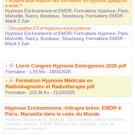
Mutavie pour financer des formations en hypnose, quelqu'un
a tenté ?
Hypnose Ericksonienne et EMDR: Formations Hypnose, Paris,
Marseille, Nancy, Bordeaux, Strasbourg. Formations EMDR
-
Mardi 2 Juin
Discopathie C5 et hypnose ericksonienne
Hypnose Ericksonienne et EMDR: Formations Hypnose, Paris,
Marseille, Nancy, Bordeaux, Strasbourg. Formations EMDR
-
Mardi 2 Juin
Livret Congres Hypnose Emergences 2026.pdf
Formation
- 1.59 Mo
- 18/05/2026
Formation Hypnose Médicale en
Radiodiagnostic et Radiotherapie.pdf
Formation
- 223.36 Ko
- 21/10/2025
Hypnose Ericksonienne, thérapie brève, EMDR à
Paris, Marseille dans le reste du Monde
Hypnose Thérapeutique, Médicale, Ericksonienne, Thérapies Brèves
Orientées Solution, EMDR, IMO sur Paris, Marseille. L'avis de
professionnels de santé