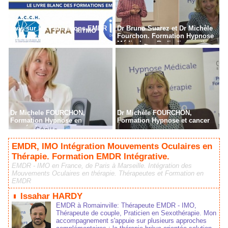
Avis sur les Formations EMDR
Dr Bruno Suarez et Dr Michèle
en France
Fourchon. Formation Hypnose
Médicale en Radiodiagnostic,
Radiothérapie à Paris
Dr Michele FOURCHON,
Dr Michèle FOURCHON,
Formation Hypnose en
Formation Hypnose et cancer
cancérologie
EMDR, IMO Intégration Mouvements Oculaires en
Thérapie. Formation EMDR Intégrative.
EMDR - IMO en France, de Paris à Marseille. Intégration des
Mouvements Oculaires en thérapie. Thérapeutes et Formation en
EMDR
Issahar HARDY
EMDR à Romainville: Thérapeute EMDR - IMO,
Thérapeute de couple, Praticien en Sexothérapie. Mon
accompagnement s'appuie sur plusieurs approches