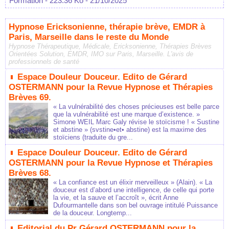
Formation
- 223.36 Ko
- 21/10/2025
Hypnose Ericksonienne, thérapie brève, EMDR à
Paris, Marseille dans le reste du Monde
Hypnose Thérapeutique, Médicale, Ericksonienne, Thérapies Brèves
Orientées Solution, EMDR, IMO sur Paris, Marseille. L'avis de
professionnels de santé
Espace Douleur Douceur. Edito de Gérard
OSTERMANN pour la Revue Hypnose et Thérapies
Brèves 69.
« La vulnérabilité des choses précieuses est belle parce
que la vulnérabilité est une marque d’existence. »
Simone WEIL Marc Galy révise le stoïcisme ! « Sustine
et abstine » (svstine•et• abstine) est la maxime des
stoïciens (traduite du gre...
Espace Douleur Douceur. Edito de Gérard
OSTERMANN pour la Revue Hypnose et Thérapies
Brèves 68.
« La confiance est un élixir merveilleux » (Alain). « La
douceur est d’abord une intelligence, de celle qui porte
la vie, et la sauve et l’accroît », écrit Anne
Dufourmantelle dans son bel ouvrage intitulé Puissance
de la douceur. Longtemp...
Editorial du Pr Gérard OSTERMANN pour la