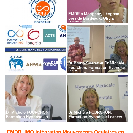
Formation en EMDR à
EMDR à Mérignac, Léognan
Bordeaux - Gironde - 33
près de Bordeaux: Olivia
MERKES, chargée de formation
Avis sur les Formations EMDR
Dr Bruno Suarez et Dr Michèle
en France
Fourchon. Formation Hypnose
Médicale en Radiodiagnostic,
Radiothérapie à Paris
Dr Michele FOURCHON,
Dr Michèle FOURCHON,
Formation Hypnose en
Formation Hypnose et cancer
cancérologie
EMDR, IMO Intégration Mouvements Oculaires en