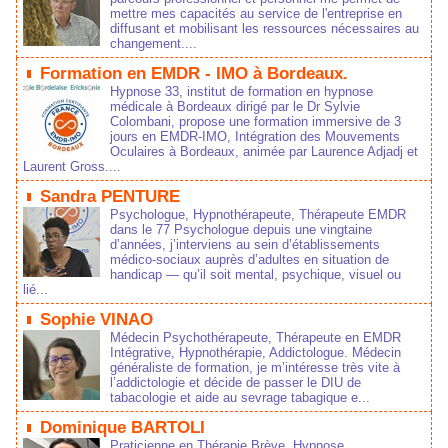
mettre mes capacités au service de l'entreprise en
diffusant et mobilisant les ressources nécessaires au
changement....
Formation en EMDR - IMO à Bordeaux.
Hypnose 33, institut de formation en hypnose
médicale à Bordeaux dirigé par le Dr Sylvie
Colombani, propose une formation immersive de 3
jours en EMDR-IMO, Intégration des Mouvements
Oculaires à Bordeaux, animée par Laurence Adjadj et
Laurent Gross....
Sandra PENTURE
Psychologue, Hypnothérapeute, Thérapeute EMDR
dans le 77 Psychologue depuis une vingtaine
d’années, j’interviens au sein d’établissements
médico‑sociaux auprès d’adultes en situation de
handicap — qu’il soit mental, psychique, visuel ou
lié...
Sophie VINAO
Médecin Psychothérapeute, Thérapeute en EMDR
Intégrative, Hypnothérapie, Addictologue. Médecin
généraliste de formation, je m’intéresse très vite à
l’addictologie et décide de passer le DIU de
tabacologie et aide au sevrage tabagique e...
Dominique BARTOLI
Praticienne en Thérapie Brève, Hypnose