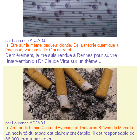
par
Laurence ADJADJ
Etre sur la même longueur d'onde. De la théorie quantique à
l'hypnose, vue par le Dr Claude Virot
Dernièrement, je me suis rendue à Rennes pour suivre
l’intervention du Dr Claude Virot sur un thème...
par
Laurence ADJADJ
Arrêter de fumer. Centre d'Hypnose et Thérapies Brèves de Marseille
La nocivité du tabac est clairement établie, il est responsable de
66 000 morts par an en...