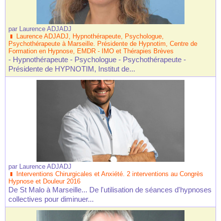
par
Laurence ADJADJ
Laurence ADJADJ, Hypnothérapeute, Psychologue,
Psychothérapeute à Marseille. Présidente de Hypnotim, Centre de
Formation en Hypnose, EMDR - IMO et Thérapies Brèves
- Hypnothérapeute - Psychologue - Psychothérapeute -
Présidente de HYPNOTIM, Institut de...
par
Laurence ADJADJ
Interventions Chirurgicales et Anxiété. 2 interventions au Congrès
Hypnose et Douleur 2016
De St Malo à Marseille... De l'utilisation de séances d'hypnoses
collectives pour diminuer...