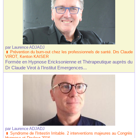
par
Laurence ADJADJ
Prévention du burn-out chez les professionnels de santé. Drs Claude
VIROT, Kenton KAISER
Formée en Hypnose Ericksonienne et Thérapeutique auprès du
Dr Claude Virot à l'Institut Emergences...
par
Laurence ADJADJ
Syndrome de l'Intestin Irritable. 2 interventions majeures au Congrès
Hypnose et Douleur 2016