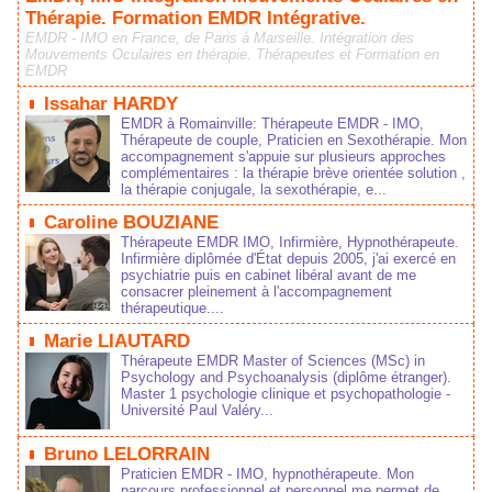
Thérapie. Formation EMDR Intégrative.
EMDR - IMO en France, de Paris à Marseille. Intégration des
Mouvements Oculaires en thérapie. Thérapeutes et Formation en
EMDR
Issahar HARDY
EMDR à Romainville: Thérapeute EMDR - IMO,
Thérapeute de couple, Praticien en Sexothérapie. Mon
accompagnement s'appuie sur plusieurs approches
complémentaires : la thérapie brève orientée solution ,
la thérapie conjugale, la sexothérapie, e...
Caroline BOUZIANE
Thérapeute EMDR IMO, Infirmière, Hypnothérapeute.
Infirmière diplômée d'État depuis 2005, j'ai exercé en
psychiatrie puis en cabinet libéral avant de me
consacrer pleinement à l'accompagnement
thérapeutique....
Marie LIAUTARD
Thérapeute EMDR Master of Sciences (MSc) in
Psychology and Psychoanalysis (diplôme étranger).
Master 1 psychologie clinique et psychopathologie -
Université Paul Valéry...
Bruno LELORRAIN
Praticien EMDR - IMO, hypnothérapeute. Mon
parcours professionnel et personnel me permet de