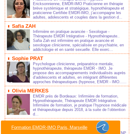
Ericksonnienne, EMDR-IMO Praticienne en thérapie
brève systémique et stratégique, hypnothérapeute et
praticienne Certifiée EMDR-IMO, j’accompagne les
adultes, adolescents et couples dans la gestion d...
Safia ZAH
Infirmière en pratique avancée - Sexologue -
Thérapeute EMDR Intégrative - Hypnothérapeute..
Safia Zah est infirmière en pratique avancée et
sexologue clinicienne, spécialisée en psychiatrie, en
addictologie et en santé sexuelle. Elle exerc...
Sophie PRAT
Psychologue clinicienne, préparatrice mentale,
hypnothérapeute, thérapeute EMDR - IMO. Je
propose des accompagnements individualisés auprès
d‘adolescents et adultes, en intégrant différentes
approches thérapeutiques (hypnose, EMDR - IMO......
Olivia MERKES
EMDR près de Bordeaux: Infirmière de formation,
Hypnothérapeute, Thérapeute EMDR Intégrative.
Infirmière de formation, je pratique l’hypnose médicale
et thérapeutique depuis 2018, à la suite de l’obtention
d...
Sylvie MAUREL
Formation EMDR-IMO Paris, Marseille
Thérapeute en EMDR Intégrative à Nîmes dans le
Gard 30000 Thérapeute analytique membre de la FNP,