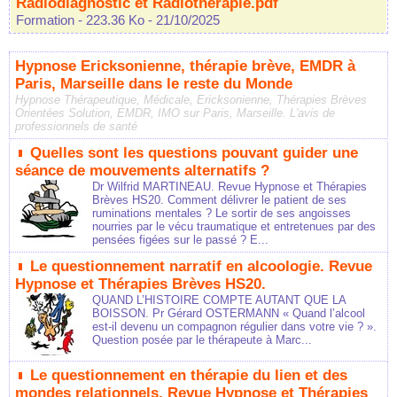
Radiodiagnostic et Radiotherapie.pdf
Formation
- 223.36 Ko
- 21/10/2025
Hypnose Ericksonienne, thérapie brève, EMDR à
Paris, Marseille dans le reste du Monde
Hypnose Thérapeutique, Médicale, Ericksonienne, Thérapies Brèves
Orientées Solution, EMDR, IMO sur Paris, Marseille. L'avis de
professionnels de santé
Quelles sont les questions pouvant guider une
séance de mouvements alternatifs ?
Dr Wilfrid MARTINEAU. Revue Hypnose et Thérapies
Brèves HS20. Comment délivrer le patient de ses
ruminations mentales ? Le sortir de ses angoisses
nourries par le vécu traumatique et entretenues par des
pensées figées sur le passé ? E...
Le questionnement narratif en alcoologie. Revue
Hypnose et Thérapies Brèves HS20.
QUAND L’HISTOIRE COMPTE AUTANT QUE LA
BOISSON. Pr Gérard OSTERMANN « Quand l’alcool
est-il devenu un compagnon régulier dans votre vie ? ».
Question posée par le thérapeute à Marc...
Le questionnement en thérapie du lien et des
mondes relationnels. Revue Hypnose et Thérapies