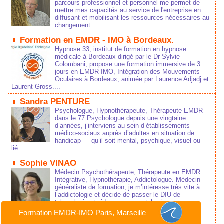
parcours professionnel et personnel me permet de
mettre mes capacités au service de l'entreprise en
diffusant et mobilisant les ressources nécessaires au
changement....
Formation en EMDR - IMO à Bordeaux.
Hypnose 33, institut de formation en hypnose
médicale à Bordeaux dirigé par le Dr Sylvie
Colombani, propose une formation immersive de 3
jours en EMDR-IMO, Intégration des Mouvements
Oculaires à Bordeaux, animée par Laurence Adjadj et
Laurent Gross....
Sandra PENTURE
Psychologue, Hypnothérapeute, Thérapeute EMDR
dans le 77 Psychologue depuis une vingtaine
d’années, j’interviens au sein d’établissements
médico‑sociaux auprès d’adultes en situation de
handicap — qu’il soit mental, psychique, visuel ou
lié...
Sophie VINAO
Médecin Psychothérapeute, Thérapeute en EMDR
Intégrative, Hypnothérapie, Addictologue. Médecin
généraliste de formation, je m’intéresse très vite à
l’addictologie et décide de passer le DIU de
tabacologie et aide au sevrage tabagique e...
Formation EMDR-IMO Paris, Marseille
Dominique BARTOLI