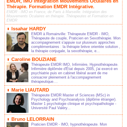
EMDR, IMO Intégration Mouvements Oculaires en
Thérapie. Formation EMDR Intégrative.
EMDR - IMO en France, de Paris à Marseille. Intégration des
Mouvements Oculaires en thérapie. Thérapeutes et Formation en
EMDR
Issahar HARDY
EMDR à Romainville: Thérapeute EMDR - IMO,
Thérapeute de couple, Praticien en Sexothérapie. Mon
accompagnement s'appuie sur plusieurs approches
complémentaires : la thérapie brève orientée solution ,
la thérapie conjugale, la sexothérapie, e...
Caroline BOUZIANE
Thérapeute EMDR IMO, Infirmière, Hypnothérapeute.
Infirmière diplômée d'État depuis 2005, j'ai exercé en
psychiatrie puis en cabinet libéral avant de me
consacrer pleinement à l'accompagnement
thérapeutique....
Marie LIAUTARD
Thérapeute EMDR Master of Sciences (MSc) in
Psychology and Psychoanalysis (diplôme étranger).
Master 1 psychologie clinique et psychopathologie -
Université Paul Valéry...
Bruno LELORRAIN
Praticien EMDR - IMO, hypnothérapeute. Mon