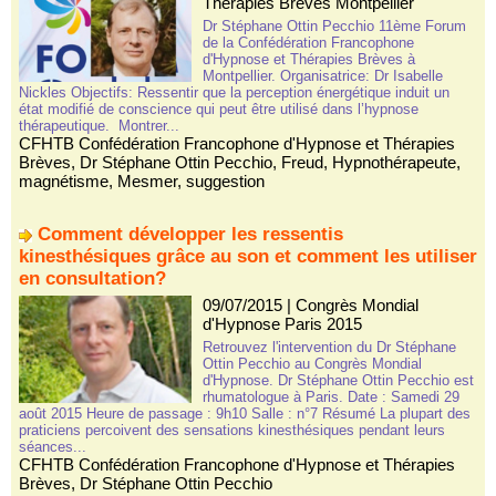
Thérapies Brèves Montpellier
Dr Stéphane Ottin Pecchio 11ème Forum
de la Confédération Francophone
d'Hypnose et Thérapies Brèves à
Montpellier. Organisatrice: Dr Isabelle
Nickles Objectifs: Ressentir que la perception énergétique induit un
état modifié de conscience qui peut être utilisé dans l’hypnose
thérapeutique. Montrer...
CFHTB Confédération Francophone d'Hypnose et Thérapies
Brèves
,
Dr Stéphane Ottin Pecchio
,
Freud
,
Hypnothérapeute
,
magnétisme
,
Mesmer
,
suggestion
Comment développer les ressentis
kinesthésiques grâce au son et comment les utiliser
en consultation?
09/07/2015
|
Congrès Mondial
d'Hypnose Paris 2015
Retrouvez l'intervention du Dr Stéphane
Ottin Pecchio au Congrès Mondial
d'Hypnose. Dr Stéphane Ottin Pecchio est
rhumatologue à Paris. Date : Samedi 29
août 2015 Heure de passage : 9h10 Salle : n°7 Résumé La plupart des
praticiens percoivent des sensations kinesthésiques pendant leurs
séances...
CFHTB Confédération Francophone d'Hypnose et Thérapies
Brèves
,
Dr Stéphane Ottin Pecchio