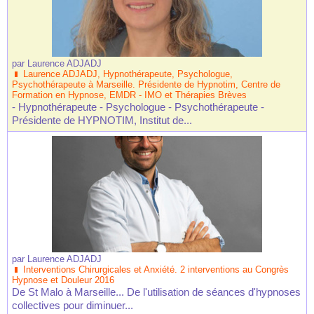
par
Laurence ADJADJ
Laurence ADJADJ, Hypnothérapeute, Psychologue,
Psychothérapeute à Marseille. Présidente de Hypnotim, Centre de
Formation en Hypnose, EMDR - IMO et Thérapies Brèves
- Hypnothérapeute - Psychologue - Psychothérapeute -
Présidente de HYPNOTIM, Institut de...
par
Laurence ADJADJ
Interventions Chirurgicales et Anxiété. 2 interventions au Congrès
Hypnose et Douleur 2016
De St Malo à Marseille... De l'utilisation de séances d'hypnoses
collectives pour diminuer...