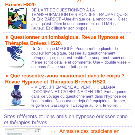
Brèves HS20.
DE L’ART DE QUESTIONNER À LA
TRANSFORMATION DES MONDES TRAUMATIQUES.
Dr Eric BARDOT «Une éthique de la rencontre ». C’est
ainsi qu’est défini le questionnement en TLMR par
l’auteur. Et d’illustrer son propos...
Questionner un lombalgique. Revue Hypnose et
Thérapies Brèves HS20.
Dr Dominique MEGGLÉ. Pour la même plainte de
douleur lombalgique, passée au questionnement
thérapeutique, nous est restitué le script brut, suivi du
même script détaillé et commenté. Une « double visée »
qui nous éclaire sur le fait qu’un...
Que ressentez-vous maintenant dans le corps ?
Revue Hypnose et Thérapies Brèves HS20.
« VIENS, J’T’EMMÈNE AU VENT… ». LILIANA
FODOREAN ET CATHERINE GENTRIC. Embarquons
dans ce voyage du questionnement dans l’hypnose de
l’acceptation. Nous avons déjà été équipières : la mer,
le golfe de Gascogne, l’Espagne au loin, le voilier...
Sites référents et liens amis en hypnose éricksonienne
et thérapies brèves
Annuaire des praticiens en