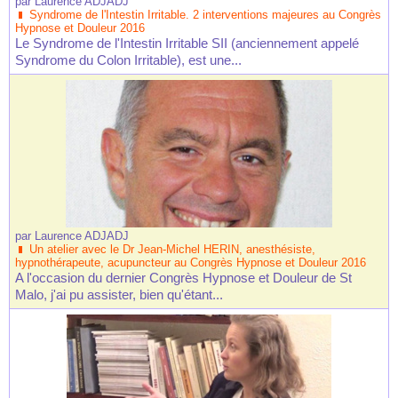
par
Laurence ADJADJ
Syndrome de l'Intestin Irritable. 2 interventions majeures au Congrès
Hypnose et Douleur 2016
Le Syndrome de l'Intestin Irritable SII (anciennement appelé
Syndrome du Colon Irritable), est une...
par
Laurence ADJADJ
Un atelier avec le Dr Jean-Michel HERIN, anesthésiste,
hypnothérapeute, acupuncteur au Congrès Hypnose et Douleur 2016
A l'occasion du dernier Congrès Hypnose et Douleur de St
Malo, j'ai pu assister, bien qu'étant...