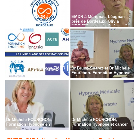
Formation en EMDR à
EMDR à Mérignac, Léognan
Bordeaux - Gironde - 33
près de Bordeaux: Olivia
MERKES, chargée de formation
Avis sur les Formations EMDR
Dr Bruno Suarez et Dr Michèle
en France
Fourchon. Formation Hypnose
Médicale en Radiodiagnostic,
Radiothérapie à Paris
Dr Michele FOURCHON,
Dr Michèle FOURCHON,
Formation Hypnose en
Formation Hypnose et cancer
cancérologie