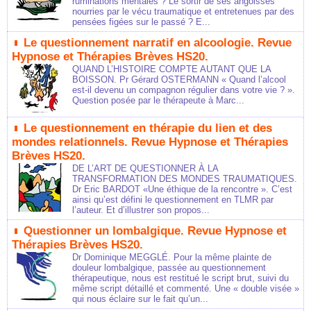
ruminations mentales ? Le sortir de ses angoisses
nourries par le vécu traumatique et entretenues par des
pensées figées sur le passé ? E...
Le questionnement narratif en alcoologie. Revue
Hypnose et Thérapies Brèves HS20.
QUAND L’HISTOIRE COMPTE AUTANT QUE LA
BOISSON. Pr Gérard OSTERMANN « Quand l’alcool
est-il devenu un compagnon régulier dans votre vie ? ».
Question posée par le thérapeute à Marc...
Le questionnement en thérapie du lien et des
mondes relationnels. Revue Hypnose et Thérapies
Brèves HS20.
DE L’ART DE QUESTIONNER À LA
TRANSFORMATION DES MONDES TRAUMATIQUES.
Dr Eric BARDOT «Une éthique de la rencontre ». C’est
ainsi qu’est défini le questionnement en TLMR par
l’auteur. Et d’illustrer son propos...
Questionner un lombalgique. Revue Hypnose et
Thérapies Brèves HS20.
Dr Dominique MEGGLÉ. Pour la même plainte de
douleur lombalgique, passée au questionnement
thérapeutique, nous est restitué le script brut, suivi du
même script détaillé et commenté. Une « double visée »
qui nous éclaire sur le fait qu’un...