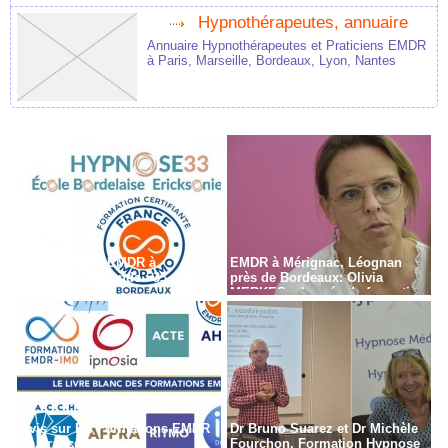
Hypnothérapeutes, annuaire
Annuaire Hypnothérapeutes et Praticiens EMDR
à Paris, Marseille, Bordeaux, Lyon, Nantes
Formation en EMDR à
EMDR à Mérignac, Léognan
Bordeaux - Gironde - 33
près de Bordeaux: Olivia
MERKES, chargée de formation
Avis sur les Formations EMDR
Dr Bruno Suarez et Dr Michèle
en France
Fourchon. Formation Hypnose