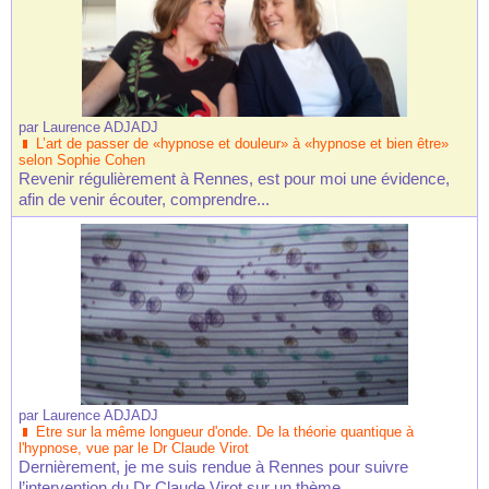
par
Laurence ADJADJ
L’art de passer de «hypnose et douleur» à «hypnose et bien être»
selon Sophie Cohen
Revenir régulièrement à Rennes, est pour moi une évidence,
afin de venir écouter, comprendre...
par
Laurence ADJADJ
Etre sur la même longueur d'onde. De la théorie quantique à
l'hypnose, vue par le Dr Claude Virot
Dernièrement, je me suis rendue à Rennes pour suivre
l’intervention du Dr Claude Virot sur un thème...