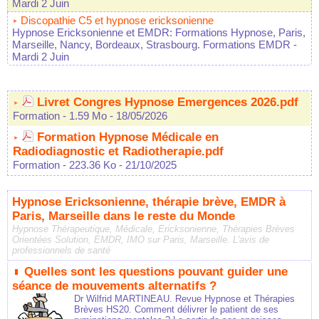
Mardi 2 Juin
Discopathie C5 et hypnose ericksonienne
Hypnose Ericksonienne et EMDR: Formations Hypnose, Paris,
Marseille, Nancy, Bordeaux, Strasbourg. Formations EMDR
-
Mardi 2 Juin
Livret Congres Hypnose Emergences 2026.pdf
Formation
- 1.59 Mo
- 18/05/2026
Formation Hypnose Médicale en
Radiodiagnostic et Radiotherapie.pdf
Formation
- 223.36 Ko
- 21/10/2025
Hypnose Ericksonienne, thérapie brève, EMDR à
Paris, Marseille dans le reste du Monde
Hypnose Thérapeutique, Médicale, Ericksonienne, Thérapies Brèves
Orientées Solution, EMDR, IMO sur Paris, Marseille. L'avis de
professionnels de santé
Quelles sont les questions pouvant guider une
séance de mouvements alternatifs ?
Dr Wilfrid MARTINEAU. Revue Hypnose et Thérapies
Brèves HS20. Comment délivrer le patient de ses