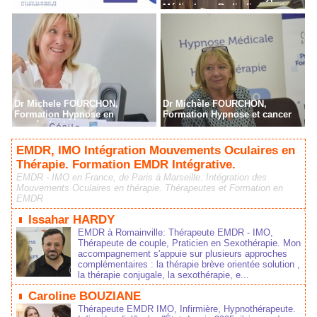
Médicale en Radiodiagnostic,
Radiothérapie à Paris
Dr Michele FOURCHON,
Dr Michèle FOURCHON,
Formation Hypnose en
Formation Hypnose et cancer
cancérologie
EMDR, IMO Intégration Mouvements Oculaires en
Thérapie. Formation EMDR Intégrative.
EMDR - IMO en France, de Paris à Marseille. Intégration des
Mouvements Oculaires en thérapie. Thérapeutes et Formation en
EMDR
Issahar HARDY
EMDR à Romainville: Thérapeute EMDR - IMO,
Thérapeute de couple, Praticien en Sexothérapie. Mon
accompagnement s'appuie sur plusieurs approches
complémentaires : la thérapie brève orientée solution ,
la thérapie conjugale, la sexothérapie, e...
Caroline BOUZIANE
Thérapeute EMDR IMO, Infirmière, Hypnothérapeute.