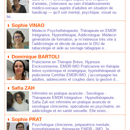
d’années, j’interviens au sein d’établissements
médico‑sociaux auprès d’adultes en situation de
handicap — qu’il soit mental, psychique, visuel ou
lié...
Sophie VINAO
Médecin Psychothérapeute, Thérapeute en EMDR
Intégrative, Hypnothérapie, Addictologue. Médecin
généraliste de formation, je m’intéresse très vite à
l’addictologie et décide de passer le DIU de
tabacologie et aide au sevrage tabagique e...
Dominique BARTOLI
Praticienne en Thérapie Brève, Hypnose
Ericksonnienne, EMDR-IMO Praticienne en thérapie
brève systémique et stratégique, hypnothérapeute et
praticienne Certifiée EMDR-IMO, j’accompagne les
adultes, adolescents et couples dans la gestion d...
Safia ZAH
Infirmière en pratique avancée - Sexologue -
Thérapeute EMDR Intégrative - Hypnothérapeute..
Safia Zah est infirmière en pratique avancée et
sexologue clinicienne, spécialisée en psychiatrie, en
addictologie et en santé sexuelle. Elle exerc...
Sophie PRAT
Psychologue clinicienne, préparatrice mentale,
hypnothérapeute, thérapeute EMDR - IMO. Je