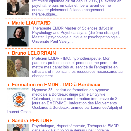
Infirmière diplômée d'État depuis 2005, j'ai exercé en
psychiatrie puis en cabinet libéral avant de me
consacrer pleinement à l'accompagnement
thérapeutique....
Marie LIAUTARD
Thérapeute EMDR Master of Sciences (MSc) in
Psychology and Psychoanalysis (diplôme étranger).
Master 1 psychologie clinique et psychopathologie -
Université Paul Valéry...
Bruno LELORRAIN
Praticien EMDR - IMO, hypnothérapeute. Mon
parcours professionnel et personnel me permet de
mettre mes capacités au service de l'entreprise en
diffusant et mobilisant les ressources nécessaires au
changement....
Formation en EMDR - IMO à Bordeaux.
Hypnose 33, institut de formation en hypnose
médicale à Bordeaux dirigé par le Dr Sylvie
Colombani, propose une formation immersive de 3
jours en EMDR-IMO, Intégration des Mouvements
Oculaires à Bordeaux, animée par Laurence Adjadj et
Laurent Gross....
Sandra PENTURE
Psychologue, Hypnothérapeute, Thérapeute EMDR
dans le 77 Psychologue depuis une vingtaine