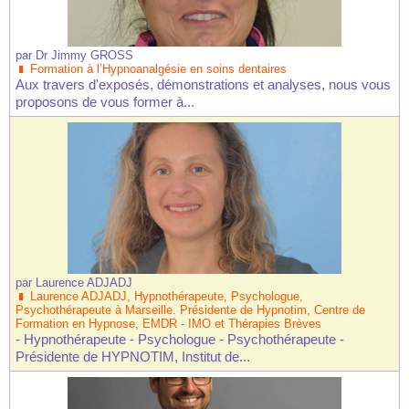
par
Dr Jimmy GROSS
Formation à l’Hypnoanalgésie en soins dentaires
Aux travers d'exposés, démonstrations et analyses, nous vous
proposons de vous former à...
par
Laurence ADJADJ
Laurence ADJADJ, Hypnothérapeute, Psychologue,
Psychothérapeute à Marseille. Présidente de Hypnotim, Centre de
Formation en Hypnose, EMDR - IMO et Thérapies Brèves
- Hypnothérapeute - Psychologue - Psychothérapeute -
Présidente de HYPNOTIM, Institut de...