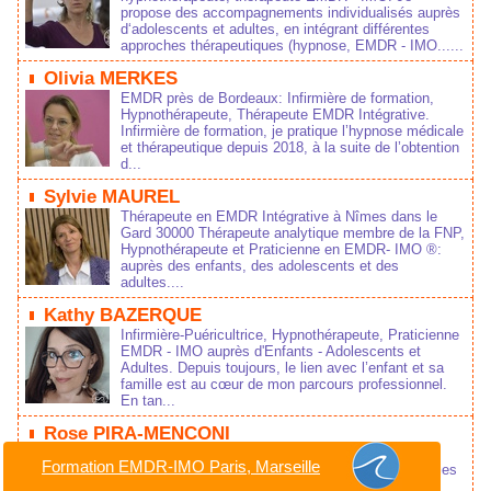
propose des accompagnements individualisés auprès
d‘adolescents et adultes, en intégrant différentes
approches thérapeutiques (hypnose, EMDR - IMO......
Olivia MERKES
EMDR près de Bordeaux: Infirmière de formation,
Hypnothérapeute, Thérapeute EMDR Intégrative.
Infirmière de formation, je pratique l’hypnose médicale
et thérapeutique depuis 2018, à la suite de l’obtention
d...
Sylvie MAUREL
Thérapeute en EMDR Intégrative à Nîmes dans le
Gard 30000 Thérapeute analytique membre de la FNP,
Hypnothérapeute et Praticienne en EMDR- IMO ®:
auprès des enfants, des adolescents et des
adultes....
Kathy BAZERQUE
Infirmière-Puéricultrice, Hypnothérapeute, Praticienne
EMDR - IMO auprès d'Enfants - Adolescents et
Adultes. Depuis toujours, le lien avec l’enfant et sa
famille est au cœur de mon parcours professionnel.
En tan...
Rose PIRA-MENCONI
Psychologue clinicienne, Thérapeute EMDR IMO,
Formation EMDR-IMO Paris, Marseille
Hypnothérapeute, Docteur en psychologie, Thérapies
Brèves. Installée en cabinet libéral depuis 2002,