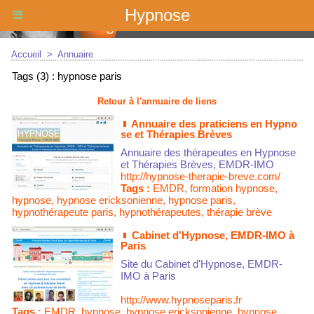
Hypnose
Accueil
>
Annuaire
Tags (3) : hypnose paris
Retour à l'annuaire de liens
Annuaire des praticiens en Hypno
se et Thérapies Brèves
Annuaire des thérapeutes en Hypnose
et Thérapies Brèves, EMDR-IMO
http://hypnose-therapie-breve.com/
Tags :
EMDR
,
formation hypnose
,
hypnose
,
hypnose ericksonienne
,
hypnose paris
,
hypnothérapeute paris
,
hypnothérapeutes
,
thérapie brève
Cabinet d'Hypnose, EMDR-IMO à
Paris
Site du Cabinet d'Hypnose, EMDR-
IMO à Paris
http://www.hypnoseparis.fr
Tags :
EMDR
,
hypnose
,
hypnose ericksonienne
,
hypnose