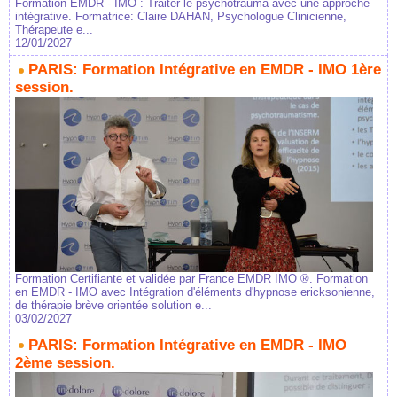
Formation EMDR - IMO : Traiter le psychotrauma avec une approche
intégrative. Formatrice: Claire DAHAN, Psychologue Clinicienne,
Thérapeute e...
12/01/2027
PARIS: Formation Intégrative en EMDR - IMO 1ère
session.
Formation Certifiante et validée par France EMDR IMO ®. Formation
en EMDR - IMO avec Intégration d'éléments d'hypnose ericksonienne,
de thérapie brève orientée solution e...
03/02/2027
PARIS: Formation Intégrative en EMDR - IMO
2ème session.