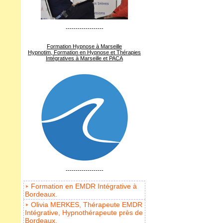
-------------------
Formation Hypnose à Marseille
Hypnotim, Formation en Hypnose et Thérapies
Intégratives à Marseille et PACA
-------------------
Formation en EMDR Intégrative à
Bordeaux.
Olivia MERKES, Thérapeute EMDR
Intégrative, Hypnothérapeute près de
Bordeaux.