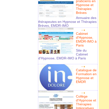
praticiens en
Hypnose et
Thérapies
Brèves
Annuaire des
thérapeutes en Hypnose et Thérapies
Brèves, EMDR-IMO
Cabinet
d'Hypnose,
EMDR-IMO à
Paris
Site du
Cabinet
d'Hypnose, EMDR-IMO à Paris
Catalogue de
Formation en
Hypnose et
EMDR
Collège
d'Hypnose et
Thérapies
Intégratives