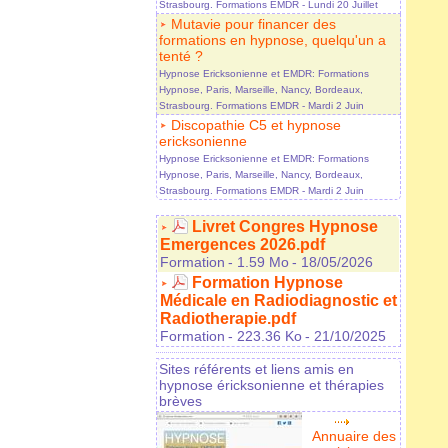
Strasbourg. Formations EMDR
- Lundi 20 Juillet
Mutavie pour financer des
formations en hypnose, quelqu'un a
tenté ?
Hypnose Ericksonienne et EMDR: Formations
Hypnose, Paris, Marseille, Nancy, Bordeaux,
Strasbourg. Formations EMDR
- Mardi 2 Juin
Discopathie C5 et hypnose
ericksonienne
Hypnose Ericksonienne et EMDR: Formations
Hypnose, Paris, Marseille, Nancy, Bordeaux,
Strasbourg. Formations EMDR
- Mardi 2 Juin
Livret Congres Hypnose
Emergences 2026.pdf
Formation
- 1.59 Mo
- 18/05/2026
Formation Hypnose
Médicale en Radiodiagnostic et
Radiotherapie.pdf
Formation
- 223.36 Ko
- 21/10/2025
Sites référents et liens amis en
hypnose éricksonienne et thérapies
brèves
Annuaire des