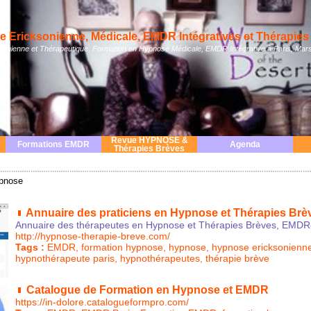
 Ericksonienne, Médicale, EMDR Intégratives et Thérapies 
nienne et Thérapeutique. Formation en Hypnose Médicale, EMDR Intégrative à Paris, Mars
Revue HYPNOSE &
Formations EMDR
Agenda
Thérapies Brèves
ypnose
s
Annuaire des praticiens en Hypnose et Thérapies Brè
Annuaire des thérapeutes en Hypnose et Thérapies Brèves, EMD
http://hypnose-therapie-breve.com/
Tags :
EMDR
,
formation hypnose
,
hypnose
,
hypnose ericksonienn
hypnothérapeute paris
,
hypnothérapeutes
,
thérapie brève
Catalogue de Formation en Hypnose et EMDR
https://in-dolore.catalogueformpro.com/