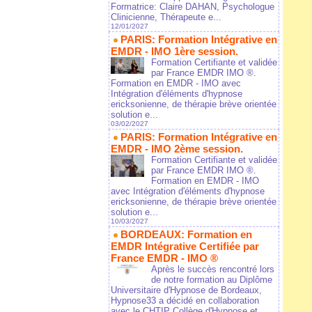
Formatrice: Claire DAHAN, Psychologue
Clinicienne, Thérapeute e...
12/01/2027
PARIS: Formation Intégrative en
EMDR - IMO 1ère session.
Formation Certifiante et validée
par France EMDR IMO ®.
Formation en EMDR - IMO avec
Intégration d'éléments d'hypnose
ericksonienne, de thérapie brève orientée
solution e...
03/02/2027
PARIS: Formation Intégrative en
EMDR - IMO 2ème session.
Formation Certifiante et validée
par France EMDR IMO ®.
Formation en EMDR - IMO
avec Intégration d'éléments d'hypnose
ericksonienne, de thérapie brève orientée
solution e...
10/03/2027
BORDEAUX: Formation en
EMDR Intégrative Certifiée par
France EMDR - IMO ®
Après le succès rencontré lors
de notre formation au Diplôme
Universitaire d'Hypnose de Bordeaux,
Hypnose33 a décidé en collaboration
avec le CHTIP Collège d'Hypnose et