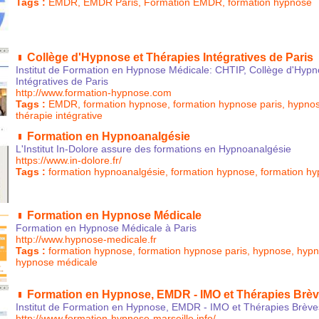
Tags :
EMDR
,
EMDR Paris
,
Formation EMDR
,
formation hypnose
Collège d'Hypnose et Thérapies Intégratives de Paris
Institut de Formation en Hypnose Médicale: CHTIP, Collège d'Hypn
Intégratives de Paris
http://www.formation-hypnose.com
Tags :
EMDR
,
formation hypnose
,
formation hypnose paris
,
hypnos
thérapie intégrative
Formation en Hypnoanalgésie
L'Institut In-Dolore assure des formations en Hypnoanalgésie
https://www.in-dolore.fr/
Tags :
formation hypnoanalgésie
,
formation hypnose
,
formation hy
Formation en Hypnose Médicale
Formation en Hypnose Médicale à Paris
http://www.hypnose-medicale.fr
Tags :
formation hypnose
,
formation hypnose paris
,
hypnose
,
hypn
hypnose médicale
Formation en Hypnose, EMDR - IMO et Thérapies Brève
Institut de Formation en Hypnose, EMDR - IMO et Thérapies Brèves
http://www.formation-hypnose-marseille.info/