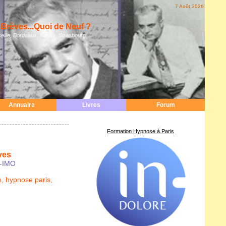
7 Août 2026
Brèves...Quoi de Neuf ?
eille, Bordeaux, Nancy, Strasbourg
Annuaire
Livres
Forum
Formation Hypnose à Paris
ves
R-IMO
e
,
hypnose paris
,