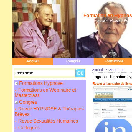
Formation en Hypnose
Hypnothérapeutes: Hypnose Erickso
Accueil
Congrès
Formations
Accueil
>
Annuaire
Tags (7) : formation h
Formations Hypnose
Retour à l'annuaire de lien
Formations en Webinaire et
Masterclass
Congrès
Revue HYPNOSE & Thérapies
Brèves
Revue Sexualités Humaines
Colloques