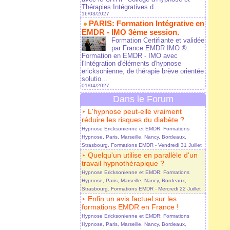
Thérapies Intégratives d...
16/03/2027
PARIS: Formation Intégrative en
EMDR - IMO 3ème session.
Formation Certifiante et validée
par France EMDR IMO ®.
Formation en EMDR - IMO avec
l'Intégration d'éléments d'hypnose
ericksonienne, de thérapie brève orientée
solutio...
01/04/2027
Dans le Forum
L'hypnose peut-elle vraiment
réduire les risques du diabète ?
Hypnose Ericksonienne et EMDR: Formations
Hypnose, Paris, Marseille, Nancy, Bordeaux,
Strasbourg. Formations EMDR
- Vendredi 31 Juillet
Quelqu'un utilise en parallèle d'un
travail hypnothérapique ?
Hypnose Ericksonienne et EMDR: Formations
Hypnose, Paris, Marseille, Nancy, Bordeaux,
Strasbourg. Formations EMDR
- Mercredi 22 Juillet
Enfin un avis factuel sur les
formations EMDR en France !
Hypnose Ericksonienne et EMDR: Formations
Hypnose, Paris, Marseille, Nancy, Bordeaux,