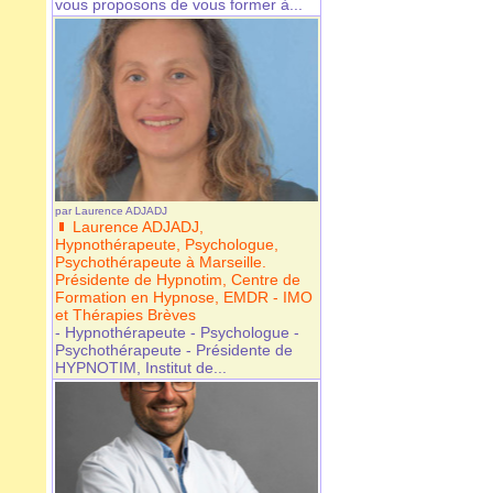
vous proposons de vous former à...
par
Laurence ADJADJ
Laurence ADJADJ,
Hypnothérapeute, Psychologue,
Psychothérapeute à Marseille.
Présidente de Hypnotim, Centre de
Formation en Hypnose, EMDR - IMO
et Thérapies Brèves
- Hypnothérapeute - Psychologue -
Psychothérapeute - Présidente de
HYPNOTIM, Institut de...