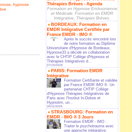
Thérapies Brèves - Agenda
pnose
,
hypnose
Formation en Hypnose Ericksonienne
tive
et Médicale. Formation en EMDR
Intégrative, Thérapies Brèves.
BORDEAUX: Formation en
EMDR Intégrative Certifiée par
France EMDR - IMO ®
Après le succès rencontré lors
de notre formation au Diplôme
Universitaire d'Hypnose de Bordeaux,
Hypnose33 a décidé en collaboration
avec le CHTIP Collège d'Hypnose et
Thérapies Intégratives d...
07/10/2026
PARIS: Formation EMDR
Intégrative
Formation Certifiante et validée
par France EMDR IMO ®. Un
partenariat CHTIP Collège
d'Hypnose Thérapies Intégratives de
Paris avec l'Institut In-Dolore et
Hypnotim, un...
30/11/2026
STRASBOURG: Formation en
EMDR - IMO ® 3 Jours
Formation EMDR - IMO :
Traiter le psychotrauma avec
une approche intégrative.