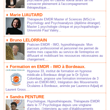
psychiatrie puis en cabinet libéral avant de me
consacrer pleinement à l'accompagnement
thérapeutique....
Marie LIAUTARD
Thérapeute EMDR Master of Sciences (MSc) in
Psychology and Psychoanalysis (diplôme étranger).
Master 1 psychologie clinique et psychopathologie -
Université Paul Valéry...
Bruno LELORRAIN
Praticien EMDR - IMO, hypnothérapeute. Mon
parcours professionnel et personnel me permet de
mettre mes capacités au service de l'entreprise en
diffusant et mobilisant les ressources nécessaires au
changement....
Formation en EMDR - IMO à Bordeaux.
Hypnose 33, institut de formation en hypnose
médicale à Bordeaux dirigé par le Dr Sylvie
Colombani, propose une formation immersive de 3
jours en EMDR-IMO, Intégration des Mouvements
Oculaires à Bordeaux, animée par Laurence Adjadj et
Laurent Gross....
Sandra PENTURE
Psychologue, Hypnothérapeute, Thérapeute EMDR
dans le 77 Psychologue depuis une vingtaine
d’années, j’interviens au sein d’établissements