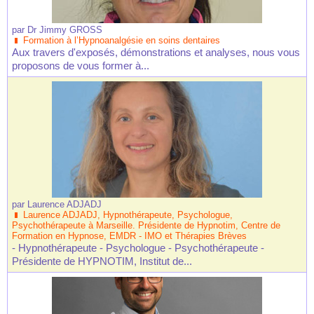
par
Dr Jimmy GROSS
Formation à l’Hypnoanalgésie en soins dentaires
Aux travers d'exposés, démonstrations et analyses, nous vous
proposons de vous former à...
par
Laurence ADJADJ
Laurence ADJADJ, Hypnothérapeute, Psychologue,
Psychothérapeute à Marseille. Présidente de Hypnotim, Centre de
Formation en Hypnose, EMDR - IMO et Thérapies Brèves
- Hypnothérapeute - Psychologue - Psychothérapeute -
Présidente de HYPNOTIM, Institut de...