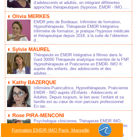
d‘adolescents et adultes, en intégrant différentes
approches thérapeutiques (hypnose, EMDR - IMO......
Olivia MERKES
EMDR près de Bordeaux: Infirmière de formation,
Hypnothérapeute, Thérapeute EMDR Intégrative.
Infirmière de formation, je pratique l’hypnose médicale
et thérapeutique depuis 2018, à la suite de l’obtention
d...
Sylvie MAUREL
Thérapeute en EMDR Intégrative à Nîmes dans le
Gard 30000 Thérapeute analytique membre de la FNP,
Hypnothérapeute et Praticienne en EMDR- IMO ®:
auprès des enfants, des adolescents et des
adultes....
Kathy BAZERQUE
Infirmière-Puéricultrice, Hypnothérapeute, Praticienne
EMDR - IMO auprès d'Enfants - Adolescents et
Adultes. Depuis toujours, le lien avec l’enfant et sa
famille est au cœur de mon parcours professionnel.
En tan...
Rose PIRA-MENCONI
Psychologue clinicienne, Thérapeute EMDR IMO,
Hypnothérapeute, Docteur en psychologie, Thérapies
Formation EMDR-IMO Paris, Marseille
Brèves. Installée en cabinet libéral depuis 2002,
j’accueille au sein de mon cabinet des enfants, des