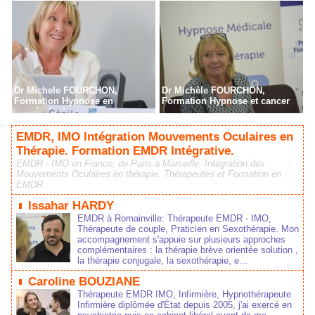
Radiothérapie à Paris
Dr Michele FOURCHON,
Dr Michèle FOURCHON,
Formation Hypnose en
Formation Hypnose et cancer
cancérologie
EMDR, IMO Intégration Mouvements Oculaires en
Thérapie. Formation EMDR Intégrative.
EMDR - IMO en France, de Paris à Marseille. Intégration des
Mouvements Oculaires en thérapie. Thérapeutes et Formation en
EMDR
Issahar HARDY
EMDR à Romainville: Thérapeute EMDR - IMO,
Thérapeute de couple, Praticien en Sexothérapie. Mon
accompagnement s'appuie sur plusieurs approches
complémentaires : la thérapie brève orientée solution ,
la thérapie conjugale, la sexothérapie, e...
Caroline BOUZIANE
Thérapeute EMDR IMO, Infirmière, Hypnothérapeute.
Infirmière diplômée d'État depuis 2005, j'ai exercé en