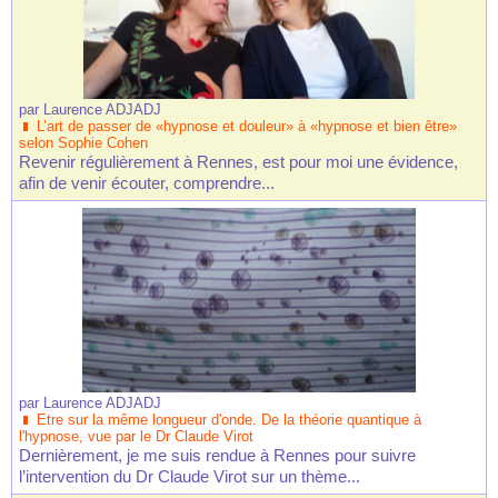
par
Laurence ADJADJ
L’art de passer de «hypnose et douleur» à «hypnose et bien être»
selon Sophie Cohen
Revenir régulièrement à Rennes, est pour moi une évidence,
afin de venir écouter, comprendre...
par
Laurence ADJADJ
Etre sur la même longueur d'onde. De la théorie quantique à
l'hypnose, vue par le Dr Claude Virot
Dernièrement, je me suis rendue à Rennes pour suivre
l’intervention du Dr Claude Virot sur un thème...