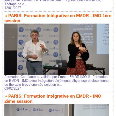
intégrative. Formatrice: Claire DAHAN, Psychologue Clinicienne,
Thérapeute e...
12/01/2027
PARIS: Formation Intégrative en EMDR - IMO 1ère
session.
Formation Certifiante et validée par France EMDR IMO ®. Formation
en EMDR - IMO avec Intégration d'éléments d'hypnose ericksonienne,
de thérapie brève orientée solution e...
03/02/2027
PARIS: Formation Intégrative en EMDR - IMO
2ème session.