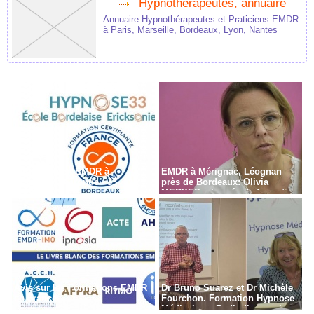
Hypnothérapeutes, annuaire
Annuaire Hypnothérapeutes et Praticiens EMDR
à Paris, Marseille, Bordeaux, Lyon, Nantes
Formation en EMDR à
EMDR à Mérignac, Léognan
Bordeaux - Gironde - 33
près de Bordeaux: Olivia
MERKES, chargée de formation
Avis sur les Formations EMDR
Dr Bruno Suarez et Dr Michèle
en France
Fourchon. Formation Hypnose
Médicale en Radiodiagnostic,