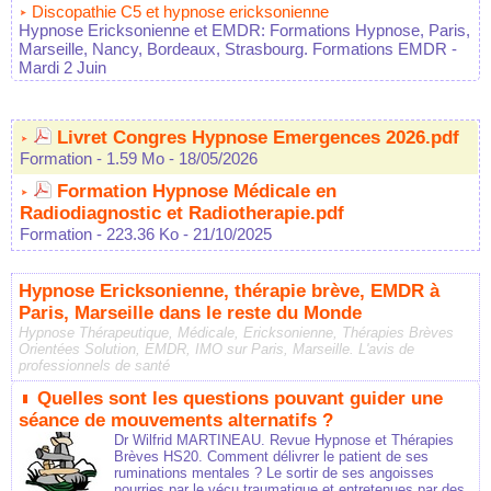
Discopathie C5 et hypnose ericksonienne
Hypnose Ericksonienne et EMDR: Formations Hypnose, Paris,
Marseille, Nancy, Bordeaux, Strasbourg. Formations EMDR
-
Mardi 2 Juin
Livret Congres Hypnose Emergences 2026.pdf
Formation
- 1.59 Mo
- 18/05/2026
Formation Hypnose Médicale en
Radiodiagnostic et Radiotherapie.pdf
Formation
- 223.36 Ko
- 21/10/2025
Hypnose Ericksonienne, thérapie brève, EMDR à
Paris, Marseille dans le reste du Monde
Hypnose Thérapeutique, Médicale, Ericksonienne, Thérapies Brèves
Orientées Solution, EMDR, IMO sur Paris, Marseille. L'avis de
professionnels de santé
Quelles sont les questions pouvant guider une
séance de mouvements alternatifs ?
Dr Wilfrid MARTINEAU. Revue Hypnose et Thérapies
Brèves HS20. Comment délivrer le patient de ses
ruminations mentales ? Le sortir de ses angoisses
nourries par le vécu traumatique et entretenues par des