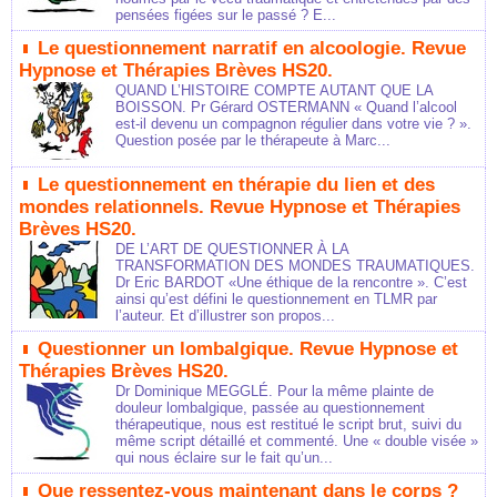
pensées figées sur le passé ? E...
Le questionnement narratif en alcoologie. Revue
Hypnose et Thérapies Brèves HS20.
QUAND L’HISTOIRE COMPTE AUTANT QUE LA
BOISSON. Pr Gérard OSTERMANN « Quand l’alcool
est-il devenu un compagnon régulier dans votre vie ? ».
Question posée par le thérapeute à Marc...
Le questionnement en thérapie du lien et des
mondes relationnels. Revue Hypnose et Thérapies
Brèves HS20.
DE L’ART DE QUESTIONNER À LA
TRANSFORMATION DES MONDES TRAUMATIQUES.
Dr Eric BARDOT «Une éthique de la rencontre ». C’est
ainsi qu’est défini le questionnement en TLMR par
l’auteur. Et d’illustrer son propos...
Questionner un lombalgique. Revue Hypnose et
Thérapies Brèves HS20.
Dr Dominique MEGGLÉ. Pour la même plainte de
douleur lombalgique, passée au questionnement
thérapeutique, nous est restitué le script brut, suivi du
même script détaillé et commenté. Une « double visée »
qui nous éclaire sur le fait qu’un...
Que ressentez-vous maintenant dans le corps ?