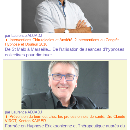
par
Laurence ADJADJ
Interventions Chirurgicales et Anxiété. 2 interventions au Congrès
Hypnose et Douleur 2016
De St Malo à Marseille... De l'utilisation de séances d'hypnoses
collectives pour diminuer...
par
Laurence ADJADJ
Prévention du burn-out chez les professionnels de santé. Drs Claude
VIROT, Kenton KAISER
Formée en Hypnose Ericksonienne et Thérapeutique auprès du