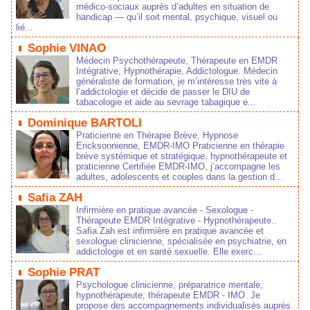
médico‑sociaux auprès d’adultes en situation de
handicap — qu’il soit mental, psychique, visuel ou
lié...
Sophie VINAO
Médecin Psychothérapeute, Thérapeute en EMDR
Intégrative, Hypnothérapie, Addictologue. Médecin
généraliste de formation, je m’intéresse très vite à
l’addictologie et décide de passer le DIU de
tabacologie et aide au sevrage tabagique e...
Dominique BARTOLI
Praticienne en Thérapie Brève, Hypnose
Ericksonnienne, EMDR-IMO Praticienne en thérapie
brève systémique et stratégique, hypnothérapeute et
praticienne Certifiée EMDR-IMO, j’accompagne les
adultes, adolescents et couples dans la gestion d...
Safia ZAH
Infirmière en pratique avancée - Sexologue -
Thérapeute EMDR Intégrative - Hypnothérapeute..
Safia Zah est infirmière en pratique avancée et
sexologue clinicienne, spécialisée en psychiatrie, en
addictologie et en santé sexuelle. Elle exerc...
Sophie PRAT
Psychologue clinicienne, préparatrice mentale,
hypnothérapeute, thérapeute EMDR - IMO. Je
propose des accompagnements individualisés auprès