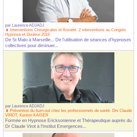
par
Laurence ADJADJ
Interventions Chirurgicales et Anxiété. 2 interventions au Congrès
Hypnose et Douleur 2016
De St Malo à Marseille... De l'utilisation de séances d'hypnoses
collectives pour diminuer...
par
Laurence ADJADJ
Prévention du burn-out chez les professionnels de santé. Drs Claude
VIROT, Kenton KAISER
Formée en Hypnose Ericksonienne et Thérapeutique auprès du
Dr Claude Virot à l'Institut Emergences...