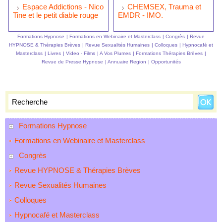
Espace Addictions - Nico
CHEMSEX, Trauma et
Tine et le petit diable rouge
EMDR - IMO.
Formations Hypnose
|
Formations en Webinaire et Masterclass
|
Congrès
|
Revue
HYPNOSE & Thérapies Brèves
|
Revue Sexualités Humaines
|
Colloques
|
Hypnocafé et
Masterclass
|
Livres
|
Video - Films
|
A Vos Plumes
|
Formations Thérapies Brèves
|
Revue de Presse Hypnose
|
Annuaire Region
|
Opportunités
Formations Hypnose
Formations en Webinaire et Masterclass
Congrès
Revue HYPNOSE & Thérapies Brèves
Revue Sexualités Humaines
Colloques
Hypnocafé et Masterclass