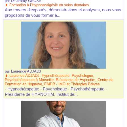
par
Dr Jimmy GROSS
Formation à l’Hypnoanalgésie en soins dentaires
Aux travers d'exposés, démonstrations et analyses, nous vous
proposons de vous former à...
par
Laurence ADJADJ
Laurence ADJADJ, Hypnothérapeute, Psychologue,
Psychothérapeute à Marseille. Présidente de Hypnotim, Centre de
Formation en Hypnose, EMDR - IMO et Thérapies Brèves
- Hypnothérapeute - Psychologue - Psychothérapeute -
Présidente de HYPNOTIM, Institut de...