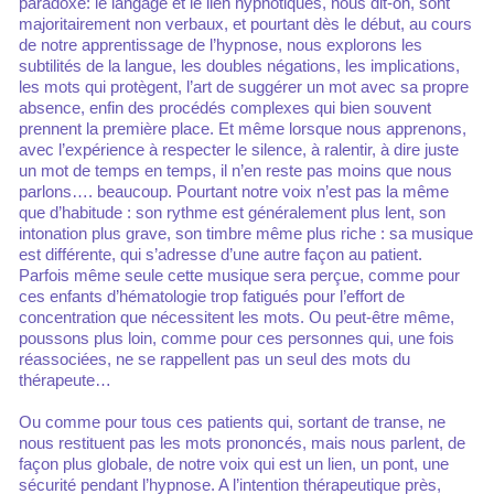
paradoxe: le langage et le lien hypnotiques, nous dit-on, sont
majoritairement non verbaux, et pourtant dès le début, au cours
de notre apprentissage de l’hypnose, nous explorons les
subtilités de la langue, les doubles négations, les implications,
les mots qui protègent, l’art de suggérer un mot avec sa propre
absence, enfin des procédés complexes qui bien souvent
prennent la première place. Et même lorsque nous apprenons,
avec l’expérience à respecter le silence, à ralentir, à dire juste
un mot de temps en temps, il n’en reste pas moins que nous
parlons…. beaucoup. Pourtant notre voix n’est pas la même
que d’habitude : son rythme est généralement plus lent, son
intonation plus grave, son timbre même plus riche : sa musique
est différente, qui s’adresse d’une autre façon au patient.
Parfois même seule cette musique sera perçue, comme pour
ces enfants d’hématologie trop fatigués pour l’effort de
concentration que nécessitent les mots. Ou peut-être même,
poussons plus loin, comme pour ces personnes qui, une fois
réassociées, ne se rappellent pas un seul des mots du
thérapeute…
Ou comme pour tous ces patients qui, sortant de transe, ne
nous restituent pas les mots prononcés, mais nous parlent, de
façon plus globale, de notre voix qui est un lien, un pont, une
sécurité pendant l’hypnose. A l’intention thérapeutique près,