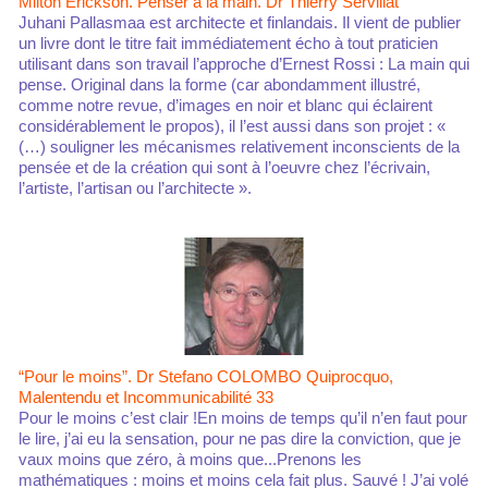
Milton Erickson. Penser à la main. Dr Thierry Servillat
Juhani Pallasmaa est architecte et finlandais. Il vient de publier
un livre dont le titre fait immédiatement écho à tout praticien
utilisant dans son travail l’approche d’Ernest Rossi : La main qui
pense. Original dans la forme (car abondamment illustré,
comme notre revue, d’images en noir et blanc qui éclairent
considérablement le propos), il l’est aussi dans son projet : «
(…) souligner les mécanismes relativement inconscients de la
pensée et de la création qui sont à l’oeuvre chez l’écrivain,
l’artiste, l’artisan ou l’architecte ».
“Pour le moins”. Dr Stefano COLOMBO Quiprocquo,
Malentendu et Incommunicabilité 33
Pour le moins c’est clair !En moins de temps qu’il n’en faut pour
le lire, j’ai eu la sensation, pour ne pas dire la conviction, que je
vaux moins que zéro, à moins que...Prenons les
mathématiques : moins et moins cela fait plus. Sauvé ! J’ai volé