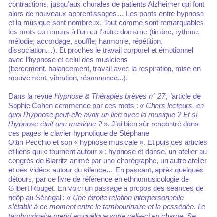
contractions, jusqu’aux chorales de patients Alzheimer qui font
alors de nouveaux apprentissages… Les ponts entre hypnose
et la musique sont nombreux. Tout comme sont remarquables
les mots communs à l’un ou l’autre domaine (timbre, rythme,
mélodie, accordage, souffle, harmonie, répétition,
dissociation…). Et proches le travail corporel et émotionnel
avec l’hypnose et celui des musiciens
(bercement, balancement, travail avec la respiration, mise en
mouvement, vibration, résonnance...).
Dans la revue
Hypnose & Thérapies brèves n° 27
, l’article de
Sophie Cohen commence par ces mots :
« Chers lecteurs, en
quoi l’hypnose peut-elle avoir un lien avec la musique ? Et si
l’hypnose était une musique ?
». J’ai bien sûr rencontré dans
ces pages le clavier hypnotique de Stéphane
Ottin Pecchio et son « hypnose musicale ». Et puis ces articles
et liens qui « tournent autour » : hypnose et danse, un atelier au
congrès de Biarritz animé par une chorégraphe, un autre atelier
et des vidéos autour du silence… En passant, après quelques
détours, par ce livre de référence en ethnomusicologie de
Gilbert Rouget. En voici un passage à propos des séances de
ndöp au Sénégal :
« Une étroite relation interpersonnelle
s’établit à ce moment entre le tambourinaire et la possédée. Le
tambourinaire prend en quelque sorte celle-ci en charge. Se