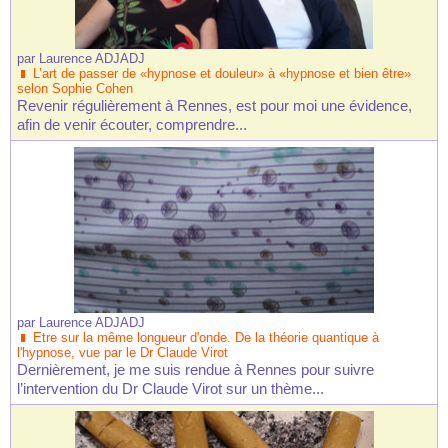
par
Laurence ADJADJ
L’art de passer de «hypnose et douleur» à «hypnose et bien être»
selon Sophie Cohen
Revenir régulièrement à Rennes, est pour moi une évidence,
afin de venir écouter, comprendre...
par
Laurence ADJADJ
Etre sur la même longueur d'onde. De la théorie quantique à
l'hypnose, vue par le Dr Claude Virot
Dernièrement, je me suis rendue à Rennes pour suivre
l’intervention du Dr Claude Virot sur un thème...