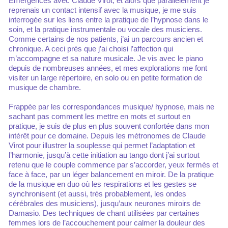
Emergences avec Claude Virot, et alors que parallèlement je
reprenais un contact intensif avec la musique, je me suis
interrogée sur les liens entre la pratique de l’hypnose dans le
soin, et la pratique instrumentale ou vocale des musiciens.
Comme certains de nos patients, j’ai un parcours ancien et
chronique. A ceci près que j’ai choisi l’affection qui
m’accompagne et sa nature musicale. Je vis avec le piano
depuis de nombreuses années, et mes explorations me font
visiter un large répertoire, en solo ou en petite formation de
musique de chambre.
Frappée par les correspondances musique/ hypnose, mais ne
sachant pas comment les mettre en mots et surtout en
pratique, je suis de plus en plus souvent confortée dans mon
intérêt pour ce domaine. Depuis les métronomes de Claude
Virot pour illustrer la souplesse qui permet l’adaptation et
l’harmonie, jusqu’à cette initiation au tango dont j’ai surtout
retenu que le couple commence par s’accorder, yeux fermés et
face à face, par un léger balancement en miroir. De la pratique
de la musique en duo où les respirations et les gestes se
synchronisent (et aussi, très probablement, les ondes
cérébrales des musiciens), jusqu’aux neurones miroirs de
Damasio. Des techniques de chant utilisées par certaines
femmes lors de l’accouchement pour calmer la douleur des