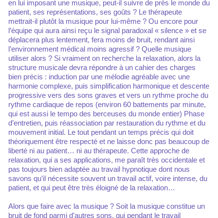
en lui imposant une musique, peut-il suivre de près le monde du
patient, ses représentations, ses goûts ? Le thérapeute
mettrait-il plutôt la musique pour lui-même ? Ou encore pour
l’équipe qui aura ainsi reçu le signal paradoxal « silence » et se
déplacera plus lentement, fera moins de bruit, rendant ainsi
l’environnement médical moins agressif ? Quelle musique
utiliser alors ? Si vraiment on recherche la relaxation, alors la
structure musicale devra répondre à un cahier des charges
bien précis : induction par une mélodie agréable avec une
harmonie complexe, puis simplification harmonique et descente
progressive vers des sons graves et vers un rythme proche du
rythme cardiaque de repos (environ 60 battements par minute,
qui est aussi le tempo des berceuses du monde entier) Phase
d’entretien, puis réassociation par restauration du rythme et du
mouvement initial. Le tout pendant un temps précis qui doit
théoriquement être respecté et ne laisse donc pas beaucoup de
liberté ni au patient… ni au thérapeute. Cette approche de
relaxation, qui a ses applications, me paraît très occidentale et
pas toujours bien adaptée au travail hypnotique dont nous
savons qu’il nécessite souvent un travail actif, voire intense, du
patient, et qui peut être très éloigné de la relaxation…
Alors que faire avec la musique ? Soit la musique constitue un
bruit de fond parmi d’autres sons, qui pendant le travail