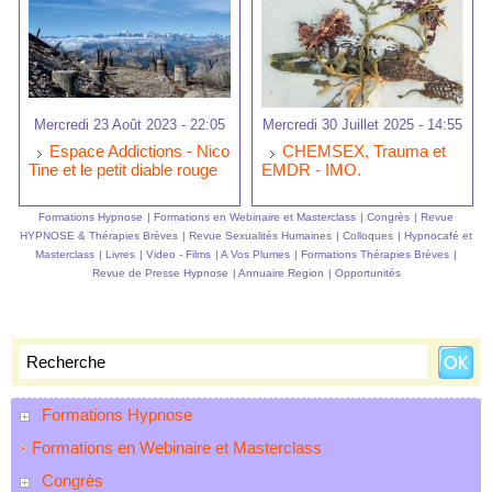
Mercredi 23 Août 2023 - 22:05
Mercredi 30 Juillet 2025 - 14:55
Espace Addictions - Nico
CHEMSEX, Trauma et
Tine et le petit diable rouge
EMDR - IMO.
Formations Hypnose
|
Formations en Webinaire et Masterclass
|
Congrès
|
Revue
HYPNOSE & Thérapies Brèves
|
Revue Sexualités Humaines
|
Colloques
|
Hypnocafé et
Masterclass
|
Livres
|
Video - Films
|
A Vos Plumes
|
Formations Thérapies Brèves
|
Revue de Presse Hypnose
|
Annuaire Region
|
Opportunités
Formations Hypnose
Formations en Webinaire et Masterclass
Congrès