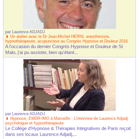
par
Laurence ADJADJ
Un atelier avec le Dr Jean-Michel HERIN, anesthésiste,
hypnothérapeute, acupuncteur au Congrès Hypnose et Douleur 2016
A l'occasion du dernier Congrès Hypnose et Douleur de St
Malo, j'ai pu assister, bien qu'étant...
par
Laurence ADJADJ
Hypnose, EMDR-IMO à Marseille : L'interview de Laurence Adjadj
psychologue et hypnothérapeute
Le Collège d'Hypnose & Thérapies Intégratives de Paris reçoit
dans ses locaux Laurence Adjadj,...