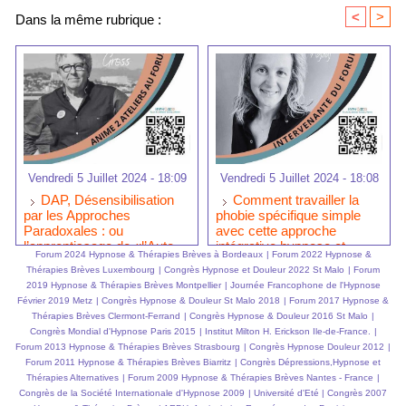
<
>
Dans la même rubrique :
Vendredi 5 Juillet 2024 - 18:09
Vendredi 5 Juillet 2024 - 18:08
DAP, Désensibilisation
Comment travailler la
par les Approches
phobie spécifique simple
Paradoxales : ou
avec cette approche
l’apprentissage de «l’Auto
intégrative hypnose et
Forum 2024 Hypnose & Thérapies Brèves à Bordeaux
|
Forum 2022 Hypnose &
EMDR - IMO ®» par
EMDR-IMO ® ?
Thérapies Brèves Luxembourg
|
Congrès Hypnose et Douleur 2022 St Malo
|
Forum
Laurent GROSS au Forum
2019 Hypnose & Thérapies Brèves Montpellier
|
Journée Francophone de l'Hypnose
de Bordeaux.
Février 2019 Metz
|
Congrès Hypnose & Douleur St Malo 2018
|
Forum 2017 Hypnose &
Thérapies Brèves Clermont-Ferrand
|
Congrès Hypnose & Douleur 2016 St Malo
|
Congrès Mondial d'Hypnose Paris 2015
|
Institut Milton H. Erickson Ile-de-France.
|
Forum 2013 Hypnose & Thérapies Brèves Strasbourg
|
Congrès Hypnose Douleur 2012
|
Forum 2011 Hypnose & Thérapies Brèves Biarritz
|
Congrès Dépressions,Hypnose et
Thérapies Alternatives
|
Forum 2009 Hypnose & Thérapies Brèves Nantes - France
|
Congrès de la Société Internationale d'Hypnose 2009
|
Université d'Eté
|
Congrès 2007