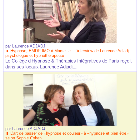
par
Laurence ADJADJ
Hypnose, EMDR-IMO à Marseille : L'interview de Laurence Adjadj
psychologue et hypnothérapeute
Le Collège d'Hypnose & Thérapies Intégratives de Paris reçoit
dans ses locaux Laurence Adjadj,...
par
Laurence ADJADJ
L’art de passer de «hypnose et douleur» à «hypnose et bien être»
selon Sophie Cohen