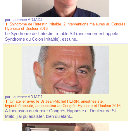
par
Laurence ADJADJ
Syndrome de l'Intestin Irritable. 2 interventions majeures au Congrès
Hypnose et Douleur 2016
Le Syndrome de l'Intestin Irritable SII (anciennement appelé
Syndrome du Colon Irritable), est une...
par
Laurence ADJADJ
Un atelier avec le Dr Jean-Michel HERIN, anesthésiste,
hypnothérapeute, acupuncteur au Congrès Hypnose et Douleur 2016
A l'occasion du dernier Congrès Hypnose et Douleur de St
Malo, j'ai pu assister, bien qu'étant...