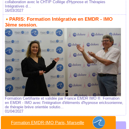
collaboration avec le CHTIP Collège d'Hypnose et Thérapies
Intégratives d...
16/03/2027
PARIS: Formation Intégrative en EMDR - IMO
3ème session.
Formation Certifiante et validée par France EMDR IMO ®. Formation
en EMDR - IMO avec l'Intégration d'éléments d'hypnose ericksonienne,
de thérapie brève orientée solutio...
01/04/2027
Formation EMDR-IMO Paris, Marseille
Dans le Forum