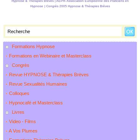
Hypnose & Thérapies Brèves
|
AEPH- Assiociation Européenne des Praticiens en
Hypnose
|
Congrès 2005 Hypnose & Thérapies Brèves
Formations Hypnose
Formations en Webinaire et Masterclass
Congrès
Revue HYPNOSE & Thérapies Brèves
Revue Sexualités Humaines
Colloques
Hypnocafé et Masterclass
Livres
Video - Films
A Vos Plumes