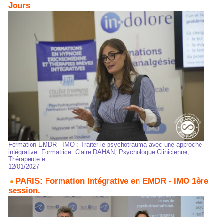
Jours
Formation EMDR - IMO : Traiter le psychotrauma avec une approche
intégrative. Formatrice: Claire DAHAN, Psychologue Clinicienne,
Thérapeute e...
12/01/2027
PARIS: Formation Intégrative en EMDR - IMO 1ère
session.