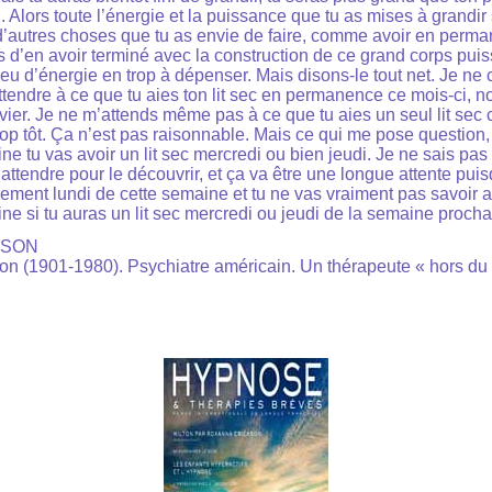
tu. Alors toute l’énergie et la puissance que tu as mises à grandi
 d’autres choses que tu as envie de faire, comme avoir en perman
rès d’en avoir terminé avec la construction de ce grand corps pui
 d’énergie en trop à dépenser. Mais disons-le tout net. Je ne cr
ttendre à ce que tu aies ton lit sec en permanence ce mois-ci,
vier. Je ne m’attends même pas à ce que tu aies un seul lit sec 
op tôt. Ça n’est pas raisonnable. Mais ce qui me pose question, 
e tu vas avoir un lit sec mercredi ou bien jeudi. Je ne sais pas 
attendre pour le découvrir, et ça va être une longue attente pui
ent lundi de cette semaine et tu ne vas vraiment pas savoir 
ne si tu auras un lit sec mercredi ou jeudi de la semaine procha
KSON
son (1901-1980). Psychiatre américain. Un thérapeute « hors d