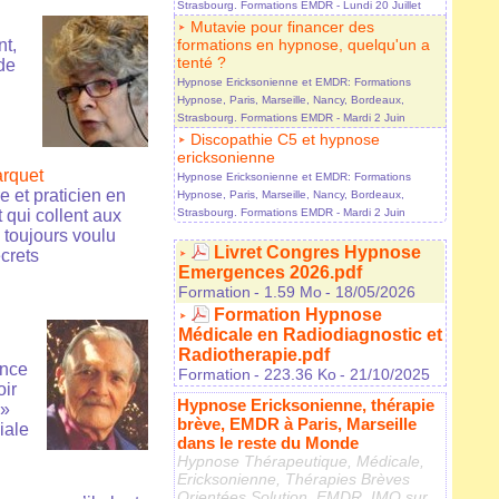
Strasbourg. Formations EMDR
- Lundi 20 Juillet
Mutavie pour financer des
nt,
formations en hypnose, quelqu'un a
tenté ?
 de
Hypnose Ericksonienne et EMDR: Formations
Hypnose, Paris, Marseille, Nancy, Bordeaux,
Strasbourg. Formations EMDR
- Mardi 2 Juin
Discopathie C5 et hypnose
ericksonienne
arquet
Hypnose Ericksonienne et EMDR: Formations
 et praticien en
Hypnose, Paris, Marseille, Nancy, Bordeaux,
 qui collent aux
Strasbourg. Formations EMDR
- Mardi 2 Juin
 toujours voulu
Livret Congres Hypnose
ecrets
Emergences 2026.pdf
Formation
- 1.59 Mo
- 18/05/2026
Formation Hypnose
Médicale en Radiodiagnostic et
Radiotherapie.pdf
ence
Formation
- 223.36 Ko
- 21/10/2025
oir
Hypnose Ericksonienne, thérapie
 »
brève, EMDR à Paris, Marseille
iale
dans le reste du Monde
Hypnose Thérapeutique, Médicale,
Ericksonienne, Thérapies Brèves
Orientées Solution, EMDR, IMO sur