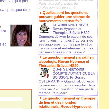
 beau vu qu’il pleut
Paris, Marseille. L'avis de
professionnels de santé
ait pas quoi dire.
Quelles sont les questions
pouvant guider une séance de
mouvements alternatifs ?
Dr Wilfrid MARTINEAU.
e
Revue Hypnose et
tant
Thérapies Brèves HS20.
Comment délivrer le patient de ses
ruminations mentales ? Le sortir de
s et
ses angoisses nourries par le vécu
traumatique et entretenues par des
pensées figées sur le passé ? E...
Le questionnement narratif en
alcoologie. Revue Hypnose et
Thérapies Brèves HS20.
QUAND L’HISTOIRE
COMPTE AUTANT QUE LA
BOISSON. Pr Gérard
OSTERMANN « Quand l’alcool est-il
devenu un compagnon régulier dans
votre vie ? ». Question posée par le
thérapeute à Marc...
Le questionnement en thérapie
du lien et des mondes
relationnels. Revue Hypnose et