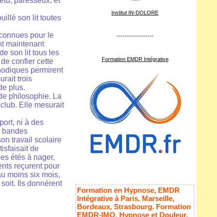
êtu, paresseux, et
Institut IN-DOLORE
illé son lit toutes
 connues pour le
-------------------
ent maintenant
de son lit tous les
Formation EMDR Intégrative
 de confier cette
hodiques permirent
rait trois
de plus.
s de philosophie. La
 club. Elle mesurait
port, ni à des
es bandes
on travail scolaire
isfaisait de
ses étés à nager,
ents reçurent pour
’au moins six mois,
soit. Ils donnèrent
Formation en Hypnose, EMDR
Intégrative à Paris, Marseille,
Bordeaux, Strasbourg. Formation
EMDR-IMO, Hypnose et Douleur,