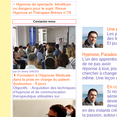
Hypnose de spectacle: bénéfices
ou dangers pour le sujet. Revue
Hypnose et Thérapies Brèves n°78.
Contactez-nous
Une p
Les p
des f
Et pu
Hypnose, Paradoxe
L’un des apprentiss
de ne pas avoir
réponse à tout, pou
par
Dr Jimmy GROSS
chercher à changer 
Formation à l’Hypnose Médicale
même. Une leçon d
dans la prise en charge du patient
douloureux - 9 jours
En c
Objectifs: - Acquisition des techniques
Si no
d’hypnose et de communication
thérapeutique utilisables sur...
sémin
devie
dessi
en des instants cré
la passion, autour 