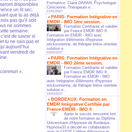
Formatrice: Claire DAHAN, Psychologue
r seront disponibles
Clinicienne, Thérapeute e...
ence un lit sec.
12/01/2027
ssant que tu as déjà
PARIS: Formation Intégrative en
ois pas qu’il soit
EMDR - IMO 1ère session.
 nous ne sommes
Formation Certifiante et validée
cette semaine.
par France EMDR IMO ®.
Formation en EMDR - IMO avec
c’est de savoir si
Intégration d'éléments d'hypnose
et tu ne sais pas et
ericksonienne, de thérapie brève orientée
squ’aujourd’hui
solution e...
avant vendredi de
03/02/2027
ine.
PARIS: Formation Intégrative en
EMDR - IMO 2ème session.
Formation Certifiante et validée
u commun ».
par France EMDR IMO ®.
Formation en EMDR - IMO
avec Intégration d'éléments d'hypnose
ericksonienne, de thérapie brève orientée
solution e...
10/03/2027
BORDEAUX: Formation en
EMDR Intégrative Certifiée par
France EMDR - IMO ®
Après le succès rencontré lors
de notre formation au Diplôme
Universitaire d'Hypnose de Bordeaux,
Hypnose33 a décidé en collaboration
avec le CHTIP Collège d'Hypnose et