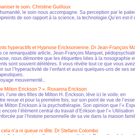
iser le soin. Christine Guilloux
’humanité, le soin nous accompagne. Sa perception par le patie
mpreints de son rapport à la science, la technologie.Qu’en est-il
nts hyperactifs et Hypnose Ericksonienne. Dr Jean-François M
 ce remarquable article, Jean-François Marquet, pédopsychiatre
ose, nous démontre que les étiquettes liées à la nosographie et
ents sont souvent délétères. Il vous révèle tout ce que vous avez
ir sur l’hyperactivité de l’enfant et aussi quelques-uns de ses s
apeutiques.
voyage mouvementé..
re Milton Erickson ? ». Roxanna Erickson
, l’une des filles de Milton H. Erickson, lève ici le voile, en
tre revue et pour la première fois, sur son point de vue de l’ess
 de Milton Erickson à la psychothérapie. Son opinion que l’« Esp
encore l’élément central du travail d’Erikson que l’« Utilisation
nforcée par l’histoire personnelle de sa vie dans la maison famil
 cela n’a ni queue ni tête. Dr Stefano Colombo