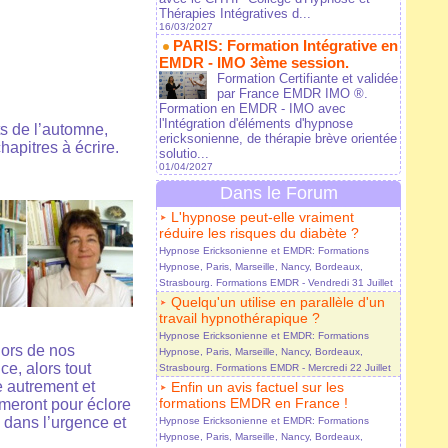
Thérapies Intégratives d...
16/03/2027
PARIS: Formation Intégrative en
EMDR - IMO 3ème session.
Formation Certifiante et validée
par France EMDR IMO ®.
Formation en EMDR - IMO avec
l'Intégration d'éléments d'hypnose
ts de l’automne,
ericksonienne, de thérapie brève orientée
hapitres à écrire.
solutio...
01/04/2027
Dans le Forum
L'hypnose peut-elle vraiment
réduire les risques du diabète ?
Hypnose Ericksonienne et EMDR: Formations
Hypnose, Paris, Marseille, Nancy, Bordeaux,
Strasbourg. Formations EMDR
- Vendredi 31 Juillet
Quelqu'un utilise en parallèle d'un
travail hypnothérapique ?
Hypnose Ericksonienne et EMDR: Formations
lors de nos
Hypnose, Paris, Marseille, Nancy, Bordeaux,
e, alors tout
Strasbourg. Formations EMDR
- Mercredi 22 Juillet
e autrement et
Enfin un avis factuel sur les
formations EMDR en France !
rmeront pour éclore
, dans l’urgence et
Hypnose Ericksonienne et EMDR: Formations
Hypnose, Paris, Marseille, Nancy, Bordeaux,