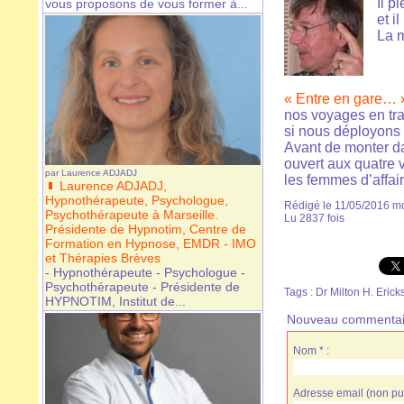
Il p
vous proposons de vous former à...
et i
La m
« Entre en gare… 
nos voyages en tra
si nous déployons
Avant de monter dan
ouvert aux quatre 
par
Laurence ADJADJ
les femmes d’affair
Laurence ADJADJ,
Hypnothérapeute, Psychologue,
Rédigé le 11/05/2016 mo
Psychothérapeute à Marseille.
Lu 2837 fois
Présidente de Hypnotim, Centre de
Formation en Hypnose, EMDR - IMO
et Thérapies Brèves
- Hypnothérapeute - Psychologue -
Psychothérapeute - Présidente de
Tags
:
Dr Milton H. Erick
HYPNOTIM, Institut de...
Nouveau commentai
Nom * :
Adresse email (non pub