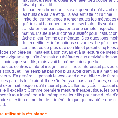
maussade, rebelle, obstiné, entêté, peu coopérant, t
faisant pipi au lit
de manière chronique. Ils expliquèrent qu’il avait mou
les nuits de sa vie et qu’ils avaient atteint l’ultime
limite de leur patience à tenter toutes les méthodes
guérir, sauf l’amener chez un psychiatre. Ils voulai
transférer leur participation à une simple inspection 
matins. L’auteur leur donna aussitôt pour instruction
tâche à leur femme de ménage. Des questions mét
de recueillir les informations suivantes. Le père mesu
centimètres de plus que son fils et pesait cinq kilos 
êt de son père se limitaient à son travail et à la lecture de livre
e exigeante qui s’intéressait au théâtre et aux activités de son
e moins que son fils, mais avait le même poids que lui.
e des centres d’intérêt insignifiants. Il ne s’intéressait pas au s
scouts, et il ne semblait pas non plus avoir d’amis. Il aimait l
er ». En général, il passait le week-end à « oublier » de faire s
ses parents lui fixaient. Il ne s’intéressait pas aux études, se sat
 exprimait l’espoir qu’il n’aurait pas à aller au lycée. Il passait 
uelle il excellait. Comme première mesure thérapeutique, les par
ncer à tout intérêt pour la thérapie de leur fils pour une durée d
ndre question ni montrer leur intérêt de quelque manière que ce 
ord.
e utilisant la résistance