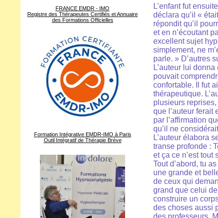
L’enfant fut ensuite
FRANCE EMDR - IMO
déclara qu’il « étai
Registre des Thérapeutes Certifiés et Annuaire
des Formations Officielles
répondit qu’il pour
et en n’écoutant pa
excellent sujet hy
simplement, ne m’é
parle. » D’autres 
L’auteur lui donna 
pouvait comprendre 
confortable. Il fut 
thérapeutique. L’au
plusieurs reprises,
que l’auteur ferait
par l’affirmation 
qu’il ne considéra
Formation Intégrative EMDR-IMO à Paris
L’auteur élabora se
Outil Intégratif de Thérapie Brève
transe profonde : 
et ça ce n’est tou
Tout d’abord, tu a
une grande et bell
de ceux qui demand
grand que celui de
construire un corps
des choses aussi p
des professeurs. Ma