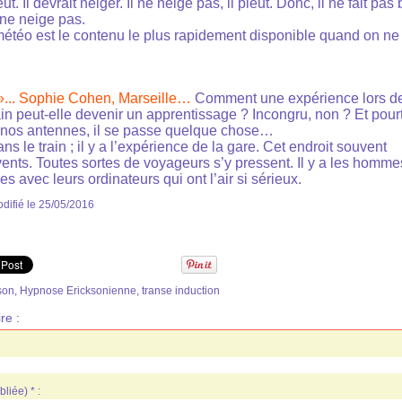
leut. Il devrait neiger. Il ne neige pas, il pleut. Donc, il ne fait pas
l ne neige pas.
étéo est le contenu le plus rapidement disponible quand on ne s
»... Sophie Cohen, Marseille…
Comment une expérience lors d
in peut-elle devenir un apprentissage ? Incongru, non ? Et pour
 nos antennes, il se passe quelque chose…
s le train ; il y a l’expérience de la gare. Cet endroit souvent
vents. Toutes sortes de voyageurs s’y pressent. Il y a les homme
es avec leurs ordinateurs qui ont l’air si sérieux.
difié le 25/05/2016
son
,
Hypnose Ericksonienne
,
transe induction
re :
liée) * :