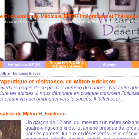
 Ericksonienne, Médicale, EMDR Intégratives et Thérapies 
nienne et Thérapeutique. Formation en Hypnose Médicale, EMDR Intégrative à Paris, Mars
Revue HYPNOSE &
Formations EMDR
Agenda
Thérapies Brèves
SE & Thérapies Brèves
rapeutique et résistance. Dr Milton Erickson
ert les pages de ce premier numéro de l’année. Nul autre que
ure les articles. Il nous démontre en pratique comment l’utilisa
t enfant va l’accompagner vers le succès. Il fallait oser…
isation de Milton H. Erickson
Un garçon de 12 ans, qui mesurait un mètre soixan
quatre-vingt-cinq kilos, fut amené presque de forc
par ses parents, furieux et désespérés. Ils le décri