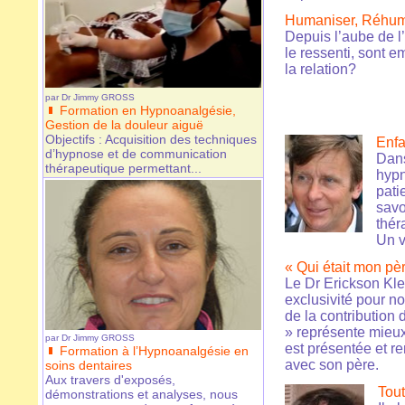
Humaniser, Réhuman
Depuis l’aube de l
le ressenti, sont e
la relation?
par
Dr Jimmy GROSS
Formation en Hypnoanalgésie,
Gestion de la douleur aiguë
Objectifs : Acquisition des techniques
Enfa
d’hypnose et de communication
Dans
thérapeutique permettant...
hypn
pati
savo
thér
Un 
« Qui était mon pè
Le Dr Erickson Klein
exclusivité pour no
de la contribution
» représente mieux 
par
Dr Jimmy GROSS
est présentée et re
Formation à l’Hypnoanalgésie en
avec son père.
soins dentaires
Aux travers d'exposés,
Tout
démonstrations et analyses, nous