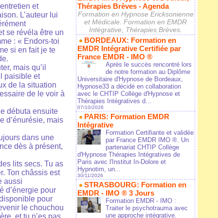
entretien et
Thérapies Brèves - Agenda
Formation en Hypnose Ericksonienne
aison. L’auteur lui
et Médicale. Formation en EMDR
bérément
Intégrative, Thérapies Brèves.
et se révéla être un
BORDEAUX: Formation en
mme : « Endors-toi
EMDR Intégrative Certifiée par
 si en fait je te
France EMDR - IMO ®
de.
Après le succès rencontré lors
ter, mais qu’il
de notre formation au Diplôme
 paisible et
Universitaire d'Hypnose de Bordeaux,
ux de la situation
Hypnose33 a décidé en collaboration
essaire de le voir à
avec le CHTIP Collège d'Hypnose et
Thérapies Intégratives d...
07/10/2026
pie débuta ensuite
PARIS: Formation EMDR
me d’énurésie, mais
Intégrative
Formation Certifiante et validée
oujours dans une
par France EMDR IMO ®. Un
ence dès à présent,
partenariat CHTIP Collège
d'Hypnose Thérapies Intégratives de
Paris avec l'Institut In-Dolore et
es lits secs. Tu as
Hypnotim, un...
. Ton châssis est
30/11/2026
e aussi
STRASBOURG: Formation en
té d’énergie pour
EMDR - IMO ® 3 Jours
 disponible pour
Formation EMDR - IMO :
devenir le chouchou
Traiter le psychotrauma avec
une approche intégrative.
ère, et tu n’es pas