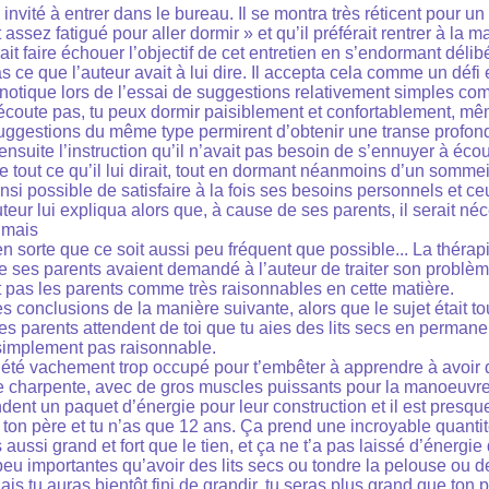
 invité à entrer dans le bureau. Il se montra très réticent pour un 
t assez fatigué pour aller dormir » et qu’il préférait rentrer à la m
rait faire échouer l’objectif de cet entretien en s’endormant déli
s ce que l’auteur avait à lui dire. Il accepta cela comme un défi 
pnotique lors de l’essai de suggestions relativement simples co
coute pas, tu peux dormir paisiblement et confortablement, même
suggestions du même type permirent d’obtenir une transe profon
ensuite l’instruction qu’il n’avait pas besoin de s’ennuyer à écou
tout ce qu’il lui dirait, tout en dormant néanmoins d’un sommeil
ainsi possible de satisfaire à la fois ses besoins personnels et ce
teur lui expliqua alors que, à cause de ses parents, il serait néc
 mais
 en sorte que ce soit aussi peu fréquent que possible... La théra
que ses parents avaient demandé à l’auteur de traiter son problè
it pas les parents comme très raisonnables en cette matière.
s conclusions de la manière suivante, alors que le sujet était t
Tes parents attendent de toi que tu aies des lits secs en perman
t simplement pas raisonnable.
s été vachement trop occupé pour t’embêter à apprendre à avoir d
e charpente, avec de gros muscles puissants pour la manoeuvrer
ent un paquet d’énergie pour leur construction et il est presqu
 ton père et tu n’as que 12 ans. Ça prend une incroyable quanti
 aussi grand et fort que le tien, et ça ne t’a pas laissé d’énergie
eu importantes qu’avoir des lits secs ou tondre la pelouse ou 
is tu auras bientôt fini de grandir, tu seras plus grand que ton p