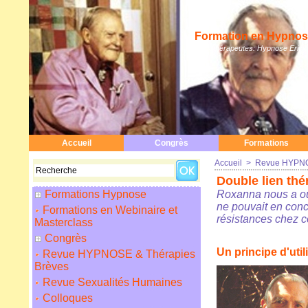
Formation en Hypnose
Hypnothérapeutes: Hypnose Erickso
Accueil
Congrès
Formations
Accueil
>
Revue HYPNO
Double lien thé
Formations Hypnose
Roxanna nous a ouv
ne pouvait en concl
Formations en Webinaire et
résistances chez ce
Masterclass
Congrès
Un principe d'util
Revue HYPNOSE & Thérapies
Brèves
Revue Sexualités Humaines
Colloques