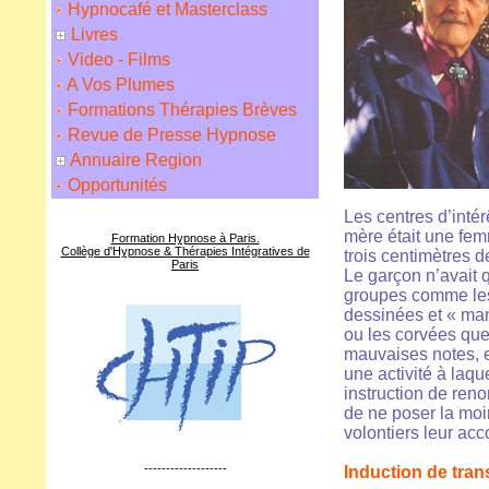
Hypnocafé et Masterclass
Livres
Video - Films
A Vos Plumes
Formations Thérapies Brèves
Revue de Presse Hypnose
Annuaire Region
Opportunités
Les centres d’intér
mère était une femm
Formation Hypnose à Paris.
Collège d'Hypnose & Thérapies Intégratives de
trois centimètres d
Paris
Le garçon n’avait qu
groupes comme les 
dessinées et « mang
ou les corvées que 
mauvaises notes, et
une activité à laq
instruction de reno
de ne poser la moi
volontiers leur acc
-------------------
Induction de trans