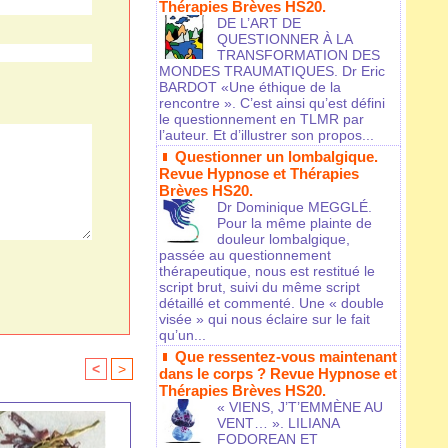
Thérapies Brèves HS20.
DE L’ART DE
QUESTIONNER À LA
TRANSFORMATION DES
MONDES TRAUMATIQUES. Dr Eric
BARDOT «Une éthique de la
rencontre ». C’est ainsi qu’est défini
le questionnement en TLMR par
l’auteur. Et d’illustrer son propos...
Questionner un lombalgique.
Revue Hypnose et Thérapies
Brèves HS20.
Dr Dominique MEGGLÉ.
Pour la même plainte de
douleur lombalgique,
passée au questionnement
thérapeutique, nous est restitué le
script brut, suivi du même script
détaillé et commenté. Une « double
visée » qui nous éclaire sur le fait
qu’un...
Que ressentez-vous maintenant
<
>
dans le corps ? Revue Hypnose et
Thérapies Brèves HS20.
« VIENS, J’T’EMMÈNE AU
VENT… ». LILIANA
FODOREAN ET