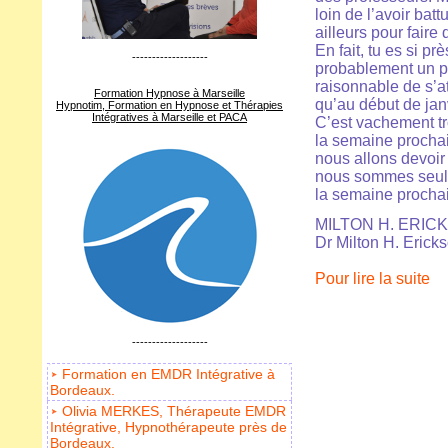
loin de l’avoir bat
ailleurs pour faire
En fait, tu es si p
-------------------
probablement un peu
raisonnable de s’a
Formation Hypnose à Marseille
qu’au début de jan
Hypnotim, Formation en Hypnose et Thérapies
Intégratives à Marseille et PACA
C’est vachement tr
la semaine prochain
nous allons devoir 
nous sommes seulem
la semaine prochai
MILTON H. ERIC
Dr Milton H. Erick
Pour lire la suite
-------------------
Formation en EMDR Intégrative à
Bordeaux.
Olivia MERKES, Thérapeute EMDR
Intégrative, Hypnothérapeute près de
Bordeaux.