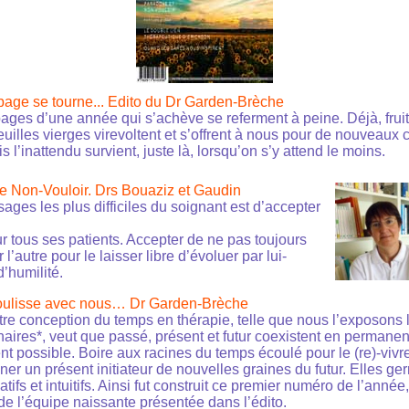
age se tourne... Edito du Dr Garden-Brèche
ages d’une année qui s’achève se referment à peine. Déjà, frui
euilles vierges virevoltent et s’offrent à nous pour de nouveaux c
is l’inattendu survient, juste là, lorsqu’on s’y attend le moins.
 Non-Vouloir. Drs Bouaziz et Gaudin
ages les plus difficiles du soignant est d’accepter
r tous ses patients. Accepter de ne pas toujours
l’autre pour le laisser libre d’évoluer par lui-
’humilité.
oulisse avec nous… Dr Garden-Brèche
tre conception du temps en thérapie, telle que nous l’exposons 
aires*, veut que passé, présent et futur coexistent en permanenc
nt possible. Boire aux racines du temps écoulé pour le (re)-vivr
ner un présent initiateur de nouvelles graines du futur. Elles ge
atifs et intuitifs. Ainsi fut construit ce premier numéro de l’année
de l’équipe naissante présentée dans l’édito.